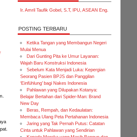
Ir. Amril Taufik Gobel, S.T, IPU, ASEAN Eng.
POSTING TERBARU
Ketika Tangan yang Membangun Negeri
Mulai Menua
r
Dari Gunting Pita ke Umur Layanan:
Wajah Baru Konstruksi Indonesia
Sebelum Kata Menjadi Luka: Kepergian
Seorang Pasien BPJS dan Panggilan
‘Einfühlung’ bagi Nakes Indonesia
Pahlawan yang Dilupakan Kotanya:
m.
Belajar Bertahan dari Spider-Man: Brand
New Day
Beras, Rempah, dan Kedaulatan:
Membaca Ulang Peta Pertahanan Indonesia
daya
Jaring yang Tak Pernah Putus: Catatan
pat.
Cinta untuk Pahlawan yang Sendirian
Kepada Mereka yang Masih Bangun dan