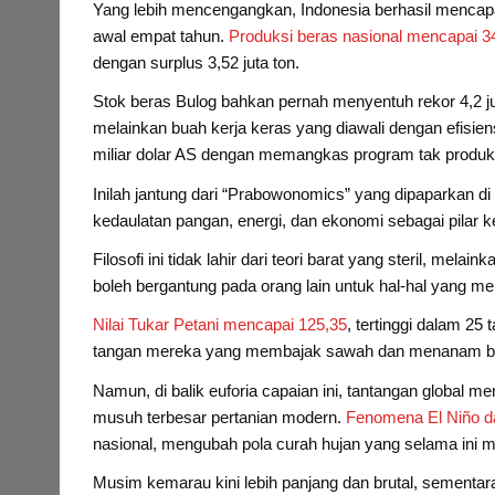
Yang lebih mencengangkan, Indonesia berhasil mencap
awal empat tahun.
Produksi beras nasional mencapai 34
dengan surplus 3,52 juta ton.
Stok beras Bulog bahkan pernah menyentuh rekor 4,2 juta
melainkan buah kerja keras yang diawali dengan efisie
miliar dolar AS dengan memangkas program tak produkt
Inilah jantung dari “Prabowonomics” yang dipaparka
kedaulatan pangan, energi, dan ekonomi sebagai pilar k
Filosofi ini tidak lahir dari teori barat yang steril, 
boleh bergantung pada orang lain untuk hal-hal yang me
Nilai Tukar Petani mencapai 125,35
, tertinggi dalam 2
tangan mereka yang membajak sawah dan menanam bib
Namun, di balik euforia capaian ini, tantangan global me
musuh terbesar pertanian modern.
Fenomena El Niño da
nasional, mengubah pola curah hujan yang selama ini m
Musim kemarau kini lebih panjang dan brutal, sementa