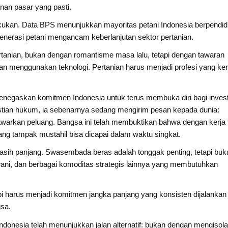
nan pasar yang pasti.
akukan. Data BPS menunjukkan mayoritas petani Indonesia berpendid
enerasi petani mengancam keberlanjutan sektor pertanian.
rtanian, bukan dengan romantisme masa lalu, tetapi dengan tawaran
n menggunakan teknologi. Pertanian harus menjadi profesi yang ker
negaskan komitmen Indonesia untuk terus membuka diri bagi invest
astian hukum, ia sebenarnya sedang mengirim pesan kepada dunia:
awarkan peluang. Bangsa ini telah membuktikan bahwa dengan kerja
yang tampak mustahil bisa dicapai dalam waktu singkat.
sih panjang. Swasembada beras adalah tonggak penting, tetapi buk
hewani, dan berbagai komoditas strategis lainnya yang membutuhkan
 harus menjadi komitmen jangka panjang yang konsisten dijalankan
gsa.
ndonesia telah menunjukkan jalan alternatif: bukan dengan mengisola