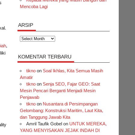
s
Mencoba Lagi
ARSIP
al.
Arsip
piah
,
iki
KOMENTAR TERBARU
tikno
on
Soal Ikhlas, Kita Semua Masih
Amatir
tikno
on
Senja SEO, Fajar GEO: Saat
Mesin Pencari Berganti Menjadi Mesin
Penjawab
tikno
on
Nusantara di Persimpangan
Gelombang: Konstruksi Maritim, Laut Kita,
dan Tanggung Jawab Kita
Amril Taufik Gobel
on
UNTUK MEREKA,
ity
YANG MENYISAKAN JEJAK INDAH DI