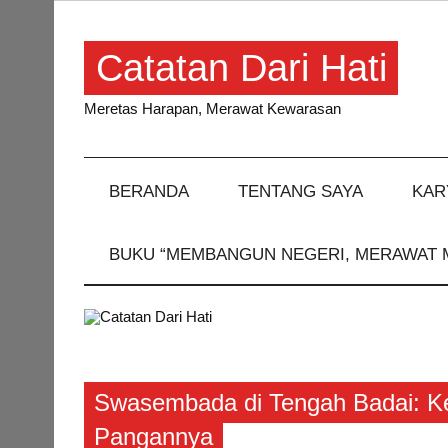
Skip
to
content
Catatan Dari Hati
Meretas Harapan, Merawat Kewarasan
BERANDA
TENTANG SAYA
KAR
BUKU “MEMBANGUN NEGERI, MERAWAT 
Artikel
Swasembada di Tengah Badai: Ket
Pangannya