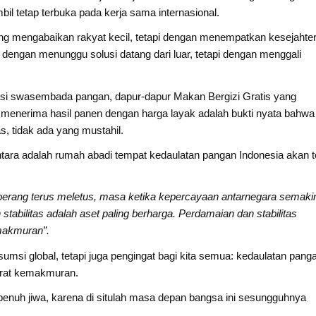
il tetap terbuka pada kerja sama internasional.
g mengabaikan rakyat kecil, tetapi dengan menempatkan kesejahte
 dengan menunggu solusi datang dari luar, tetapi dengan menggali
si swasembada pangan, dapur-dapur Makan Bergizi Gratis yang
 menerima hasil panen dengan harga layak adalah bukti nyata bahwa
, tidak ada yang mustahil.
ara adalah rumah abadi tempat kedaulatan pangan Indonesia akan t
perang terus meletus, masa ketika kepercayaan antarnegara semaki
tabilitas adalah aset paling berharga. Perdamaian dan stabilitas
makmuran”.
msi global, tetapi juga pengingat bagi kita semua: kedaulatan pang
arat kemakmuran.
penuh jiwa, karena di situlah masa depan bangsa ini sesungguhnya