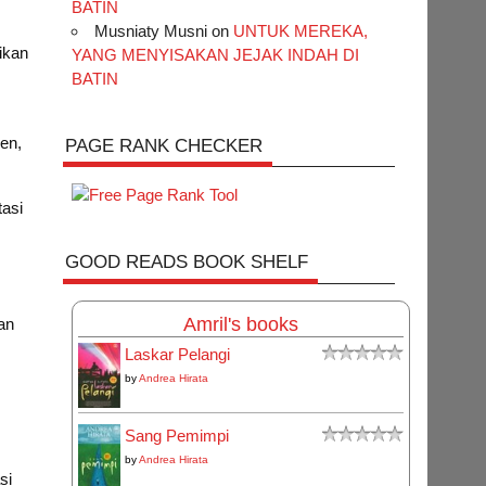
BATIN
Musniaty Musni
on
UNTUK MEREKA,
ikan
YANG MENYISAKAN JEJAK INDAH DI
BATIN
en,
PAGE RANK CHECKER
asi
GOOD READS BOOK SHELF
Amril's books
an
Laskar Pelangi
by
Andrea Hirata
Sang Pemimpi
by
Andrea Hirata
si