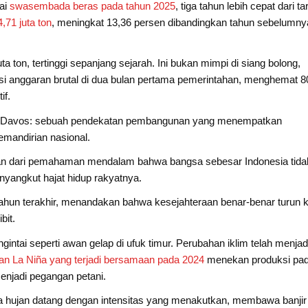
ai
swasembada beras pada tahun 2025
, tiga tahun lebih cepat dari ta
,71 juta ton
, meningkat 13,36 persen dibandingkan tahun sebelumny
 ton, tertinggi sepanjang sejarah. Ini bukan mimpi di siang bolong,
nsi anggaran brutal di dua bulan pertama pemerintahan, menghemat 8
if.
n di Davos: sebuah pendekatan pembangunan yang menempatkan
emandirian nasional.
melainkan dari pemahaman mendalam bahwa bangsa sebesar Indonesia tida
nyangkut hajat hidup rakyatnya.
5 tahun terakhir, menandakan bahwa kesejahteraan benar-benar turun 
it.
ngintai seperti awan gelap di ufuk timur. Perubahan iklim telah menjad
n La Niña yang terjadi bersamaan pada 2024
menekan produksi pad
enjadi pegangan petani.
ra hujan datang dengan intensitas yang menakutkan, membawa banjir