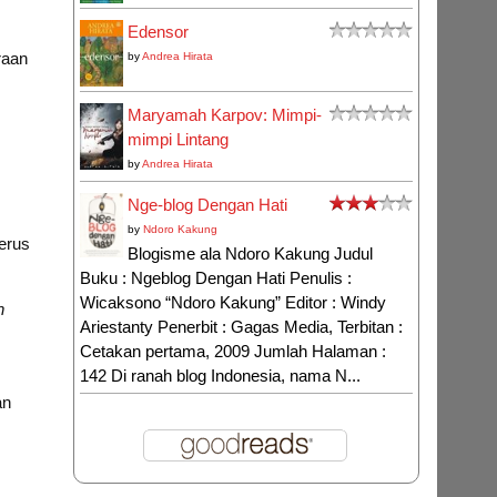
Edensor
raan
by
Andrea Hirata
Maryamah Karpov: Mimpi-
mimpi Lintang
by
Andrea Hirata
Nge-blog Dengan Hati
by
Ndoro Kakung
erus
Blogisme ala Ndoro Kakung Judul
Buku : Ngeblog Dengan Hati Penulis :
Wicaksono “Ndoro Kakung” Editor : Windy
n
Ariestanty Penerbit : Gagas Media, Terbitan :
Cetakan pertama, 2009 Jumlah Halaman :
142 Di ranah blog Indonesia, nama N...
an