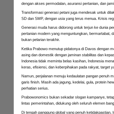
dengan akses permodalan, asuransi pertanian, dan jami
Transformasi generasi petani juga mendesak untuk dil
SD dan SMP, dengan usia yang terus menua. Krisis reg
Generasi muda harus didorong untuk terjun ke dunia pe
pertanian modern yang menguntungkan, bermartabat, da
bukan pelarian terakhir.
Ketika Prabowo menutup pidatonya di Davos dengan me
asing dan domestik dengan jaminan stabilitas dan kep
Indonesia tidak meminta belas kasihan, Indonesia men
keras, efisiensi, dan keberpihakan pada rakyat, target 
Namun, perjalanan menuju kedaulatan pangan penuh ma
garis finish. Masih ada jagung, kedelai, gula, protein 
perhatian serius.
Prabowonomics bukan sekadar slogan kampanye, tetapi
lintas pemerintahan, didukung oleh seluruh elemen ban
Di tengah panggung global yang penuh ketidakpastian, I