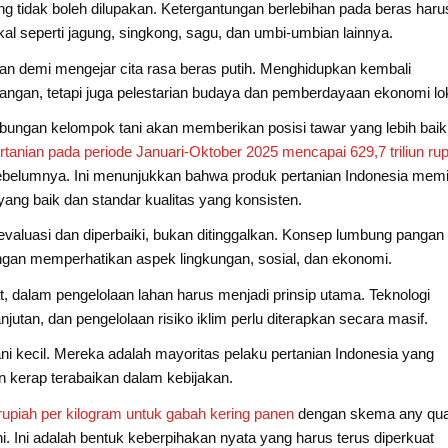
ang tidak boleh dilupakan. Ketergantungan berlebihan pada beras haru
 seperti jagung, singkong, sagu, dan umbi-umbian lainnya.
kan demi mengejar cita rasa beras putih. Menghidupkan kembali
ngan, tetapi juga pelestarian budaya dan pemberdayaan ekonomi lok
bungan kelompok tani akan memberikan posisi tawar yang lebih baik
ertanian pada periode Januari-Oktober 2025 mencapai 629,7 triliun ru
ebelumnya. Ini menunjukkan bahwa produk pertanian Indonesia memil
yang baik dan standar kualitas yang konsisten.
evaluasi dan diperbaiki, bukan ditinggalkan. Konsep lumbung pangan
ngan memperhatikan aspek lingkungan, sosial, dan ekonomi.
, dalam pengelolaan lahan harus menjadi prinsip utama. Teknologi
utan, dan pengelolaan risiko iklim perlu diterapkan secara masif.
ni kecil. Mereka adalah mayoritas pelaku pertanian Indonesia yang
 kerap terabaikan dalam kebijakan.
upiah per kilogram untuk gabah kering panen
dengan skema any qual
. Ini adalah bentuk keberpihakan nyata yang harus terus diperkuat