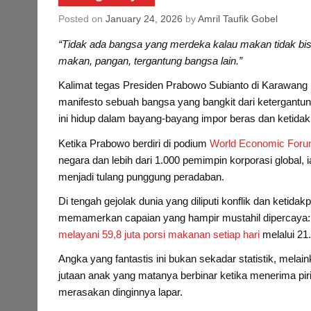
Posted on
January 24, 2026
by
Amril Taufik Gobel
“Tidak ada bangsa yang merdeka kalau makan tidak bis
makan, pangan, tergantung bangsa lain.”
Kalimat tegas Presiden Prabowo Subianto di Karawang bul
manifesto sebuah bangsa yang bangkit dari ketergantung
ini hidup dalam bayang-bayang impor beras dan ketidak
Ketika Prabowo berdiri di podium
World Economic Forum
negara dan lebih dari 1.000 pemimpin korporasi global
menjadi tulang punggung peradaban.
Di tengah gejolak dunia yang diliputi konflik dan ketid
memamerkan capaian yang hampir mustahil dipercaya:
melayani 59,8 juta porsi makanan setiap hari
melalui 21
Angka yang fantastis ini bukan sekadar statistik, melaink
jutaan anak yang matanya berbinar ketika menerima piri
merasakan dinginnya lapar.