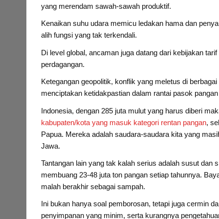
yang merendam sawah-sawah produktif.
Kenaikan suhu udara memicu ledakan hama dan penyakit
alih fungsi yang tak terkendali.
Di level global, ancaman juga datang dari kebijakan ta
perdagangan.
Ketegangan geopolitik, konflik yang meletus di berbag
menciptakan ketidakpastian dalam rantai pasok pangan 
Indonesia, dengan 285 juta mulut yang harus diberi mak
kabupaten/kota yang masuk kategori rentan pangan
, se
Papua. Mereka adalah saudara-saudara kita yang masih
Jawa.
Tantangan lain yang tak kalah serius adalah susut da
membuang 23-48 juta ton pangan setiap tahunnya. Baya
malah berakhir sebagai sampah.
Ini bukan hanya soal pemborosan, tetapi juga cermin dari
penyimpanan yang minim, serta kurangnya pengetahuan