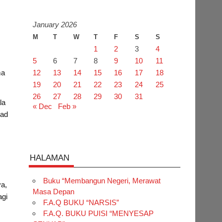
January 2026
M
T
W
T
F
S
S
1
2
3
4
5
6
7
8
9
10
11
ma
12
13
14
15
16
17
18
19
20
21
22
23
24
25
26
27
28
29
30
31
la
« Dec
Feb »
bad
HALAMAN
Buku “Membangun Negeri, Merawat
ya,
Masa Depan
agi
F.A.Q BUKU “NARSIS”
F.A.Q. BUKU PUISI “MENYESAP