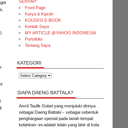
SENYAP”
rget
Front Page
a,
Karya & Kiprah
KOLEKSI E-BOOK
Kontak Saya
MY ARTICLE @YAHOO INDONESIA
0
Portofolio
Tentang Saya
KATEGORI
k
Kategori
ke
SIAPA DAENG BATTALA?
i
Amril Taufik Gobel
yang menjuluki dirinya
i
sebagai Daeng Battala'-- sebagai sebentuk
penghargaan spesial pada tanah tempat
kelahiran--ini adalah lelaki yang lahir di kota