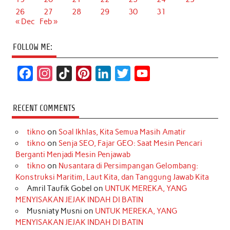
26
27
28
29
30
31
« Dec
Feb »
FOLLOW ME:
F
I
T
P
L
T
Y
a
n
i
i
i
w
o
c
s
k
n
n
i
u
RECENT COMMENTS
e
t
T
t
k
t
T
tikno
on
Soal Ikhlas, Kita Semua Masih Amatir
b
a
o
e
e
t
u
tikno
on
Senja SEO, Fajar GEO: Saat Mesin Pencari
o
g
k
r
d
e
b
Berganti Menjadi Mesin Penjawab
o
r
e
I
r
e
tikno
on
Nusantara di Persimpangan Gelombang:
Konstruksi Maritim, Laut Kita, dan Tanggung Jawab Kita
k
a
s
n
Amril Taufik Gobel
on
UNTUK MEREKA, YANG
m
t
MENYISAKAN JEJAK INDAH DI BATIN
Musniaty Musni
on
UNTUK MEREKA, YANG
MENYISAKAN JEJAK INDAH DI BATIN