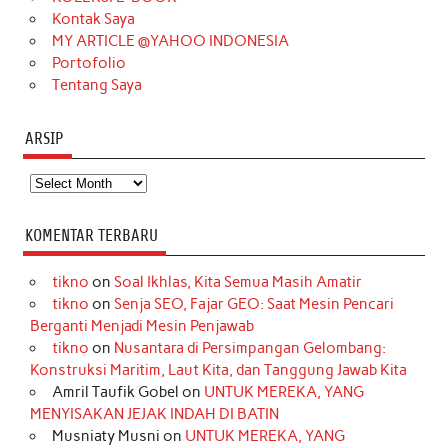
m
t
Kontak Saya
MY ARTICLE @YAHOO INDONESIA
Portofolio
Tentang Saya
ARSIP
Arsip
KOMENTAR TERBARU
tikno
on
Soal Ikhlas, Kita Semua Masih Amatir
tikno
on
Senja SEO, Fajar GEO: Saat Mesin Pencari
Berganti Menjadi Mesin Penjawab
tikno
on
Nusantara di Persimpangan Gelombang:
Konstruksi Maritim, Laut Kita, dan Tanggung Jawab Kita
Amril Taufik Gobel
on
UNTUK MEREKA, YANG
MENYISAKAN JEJAK INDAH DI BATIN
Musniaty Musni
on
UNTUK MEREKA, YANG