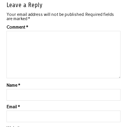
Leave a Reply
e
t
t
k
i
r
Your email address will not be published.
Required fields
b
t
s
e
l
e
are marked
*
o
e
A
d
Comment
*
o
r
p
I
k
p
n
Name
*
Email
*