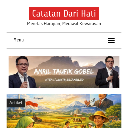
Skip
to
content
Catatan Dari Hati
Meretas Harapan, Merawat Kewarasan
Menu
Artikel