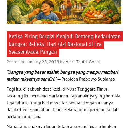
Ketika Piring Bergizi Menjadi Benteng Kedaulatan
Bangsa: Refleksi Hari Gizi Nasional di Era
Swasembada Pangan
Posted on
January 25, 2026
by
Amril Taufik Gobel
“Bangsa yang besar adalah bangsa yang mampu memberi
makan rakyatnya sendiri.”
— Presiden Prabowo Subianto
Pagi itu, di sebuah desa kecil di Nusa Tenggara Timur,
seorang ibu bernama Maria menatap anaknya yang berusia
tiga tahun. Tinggi badannya tak sesuai dengan usianya.
Rambutnya kemerahan, tanda kekurangan gizi yang sudah
berlangsung lama.
Maria tahu anaknya lapar, tetapi apa yang bisa ia berikan