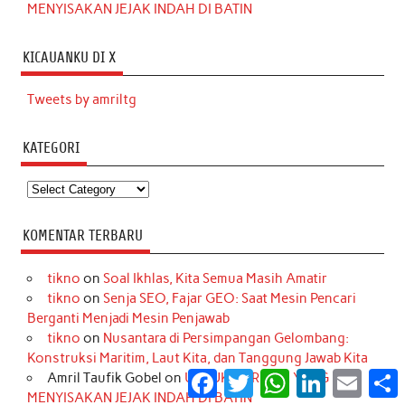
MENYISAKAN JEJAK INDAH DI BATIN
KICAUANKU DI X
Tweets by amriltg
KATEGORI
Kategori
KOMENTAR TERBARU
tikno
on
Soal Ikhlas, Kita Semua Masih Amatir
tikno
on
Senja SEO, Fajar GEO: Saat Mesin Pencari
Berganti Menjadi Mesin Penjawab
tikno
on
Nusantara di Persimpangan Gelombang:
Konstruksi Maritim, Laut Kita, dan Tanggung Jawab Kita
Facebook
Twitter
WhatsApp
LinkedIn
Email
S
Amril Taufik Gobel
on
UNTUK MEREKA, YANG
MENYISAKAN JEJAK INDAH DI BATIN