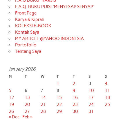
F.A.Q BUKU “NARSIS”
F.A.Q. BUKU PUISI “MENYESAP SENYAP”
Front Page
Karya & Kiprah
KOLEKSI E-BOOK
Kontak Saya
MY ARTICLE @YAHOO INDONESIA
Portofolio
Tentang Saya
January 2026
M
T
W
T
F
S
S
1
2
3
4
5
6
7
8
9
10
11
12
13
14
15
16
17
18
19
20
21
22
23
24
25
26
27
28
29
30
31
« Dec
Feb »