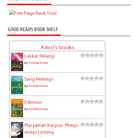
GOOD READS BOOK SHELF
Amril's books
Laskar Pelangi
by
Andrea Hirata
Sang Pemimpi
by
Andrea Hirata
Edensor
by
Andrea Hirata
Maryamah Karpov: Mimpi-
mimpi Lintang