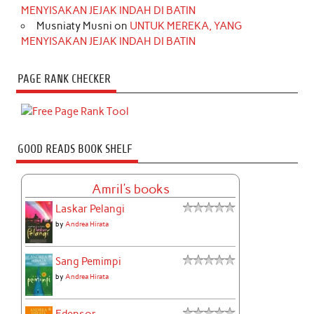
MENYISAKAN JEJAK INDAH DI BATIN
Musniaty Musni
on
UNTUK MEREKA, YANG
MENYISAKAN JEJAK INDAH DI BATIN
PAGE RANK CHECKER
GOOD READS BOOK SHELF
Amril's books
Laskar Pelangi
by
Andrea Hirata
Sang Pemimpi
by
Andrea Hirata