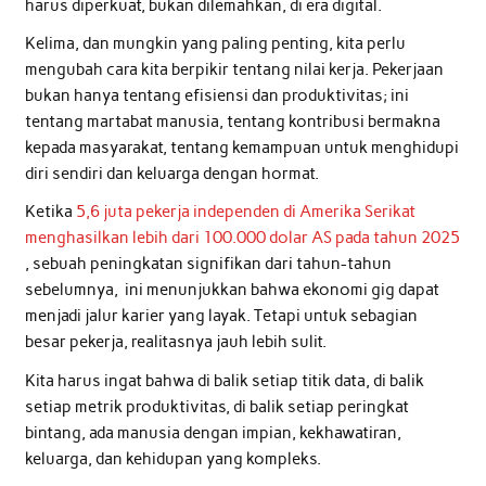
harus diperkuat, bukan dilemahkan, di era digital.
Kelima, dan mungkin yang paling penting, kita perlu
mengubah cara kita berpikir tentang nilai kerja. Pekerjaan
bukan hanya tentang efisiensi dan produktivitas; ini
tentang martabat manusia, tentang kontribusi bermakna
kepada masyarakat, tentang kemampuan untuk menghidupi
diri sendiri dan keluarga dengan hormat.
Ketika
5,6 juta pekerja independen di Amerika Serikat
menghasilkan lebih dari 100.000 dolar AS pada tahun 2025
, sebuah peningkatan signifikan dari tahun-tahun
sebelumnya, ini menunjukkan bahwa ekonomi gig dapat
menjadi jalur karier yang layak. Tetapi untuk sebagian
besar pekerja, realitasnya jauh lebih sulit.
Kita harus ingat bahwa di balik setiap titik data, di balik
setiap metrik produktivitas, di balik setiap peringkat
bintang, ada manusia dengan impian, kekhawatiran,
keluarga, dan kehidupan yang kompleks.