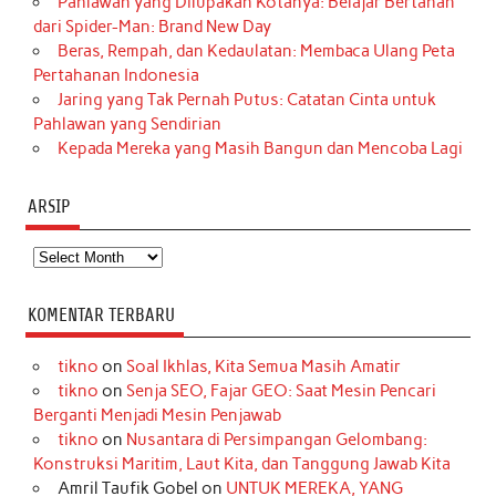
Pahlawan yang Dilupakan Kotanya: Belajar Bertahan
dari Spider-Man: Brand New Day
Beras, Rempah, dan Kedaulatan: Membaca Ulang Peta
Pertahanan Indonesia
Jaring yang Tak Pernah Putus: Catatan Cinta untuk
Pahlawan yang Sendirian
Kepada Mereka yang Masih Bangun dan Mencoba Lagi
ARSIP
Arsip
KOMENTAR TERBARU
tikno
on
Soal Ikhlas, Kita Semua Masih Amatir
tikno
on
Senja SEO, Fajar GEO: Saat Mesin Pencari
Berganti Menjadi Mesin Penjawab
tikno
on
Nusantara di Persimpangan Gelombang:
Konstruksi Maritim, Laut Kita, dan Tanggung Jawab Kita
Amril Taufik Gobel
on
UNTUK MEREKA, YANG