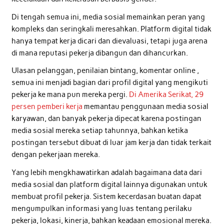
Di tengah semua ini, media sosial memainkan peran yang
kompleks dan seringkali meresahkan. Platform digital tidak
hanya tempat kerja dicari dan dievaluasi, tetapi juga arena
di mana reputasi pekerja dibangun dan dihancurkan.
Ulasan pelanggan, penilaian bintang, komentar online ,
semua ini menjadi bagian dari profil digital yang mengikuti
pekerja ke mana pun mereka pergi.
Di Amerika Serikat, 29
persen pemberi kerja
memantau penggunaan media sosial
karyawan, dan banyak pekerja dipecat karena postingan
media sosial mereka setiap tahunnya, bahkan ketika
postingan tersebut dibuat di luar jam kerja dan tidak terkait
dengan pekerjaan mereka.
Yang lebih mengkhawatirkan adalah bagaimana data dari
media sosial dan platform digital lainnya digunakan untuk
membuat profil pekerja. Sistem kecerdasan buatan dapat
mengumpulkan informasi yang luas tentang perilaku
pekerja, lokasi, kinerja, bahkan keadaan emosional mereka.