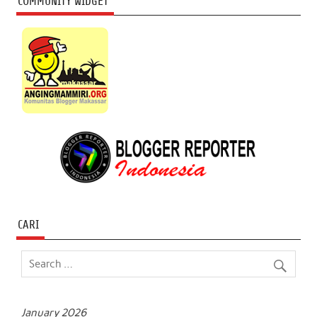
COMMUNITY WIDGET
CARI
January 2026