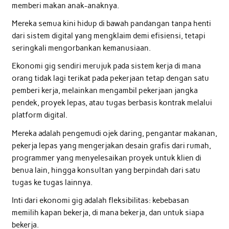
memberi makan anak-anaknya.
Mereka semua kini hidup di bawah pandangan tanpa henti
dari sistem digital yang mengklaim demi efisiensi, tetapi
seringkali mengorbankan kemanusiaan.
Ekonomi gig sendiri merujuk pada sistem kerja di mana
orang tidak lagi terikat pada pekerjaan tetap dengan satu
pemberi kerja, melainkan mengambil pekerjaan jangka
pendek, proyek lepas, atau tugas berbasis kontrak melalui
platform digital.
Mereka adalah pengemudi ojek daring, pengantar makanan,
pekerja lepas yang mengerjakan desain grafis dari rumah,
programmer yang menyelesaikan proyek untuk klien di
benua lain, hingga konsultan yang berpindah dari satu
tugas ke tugas lainnya.
Inti dari ekonomi gig adalah fleksibilitas: kebebasan
memilih kapan bekerja, di mana bekerja, dan untuk siapa
bekerja.