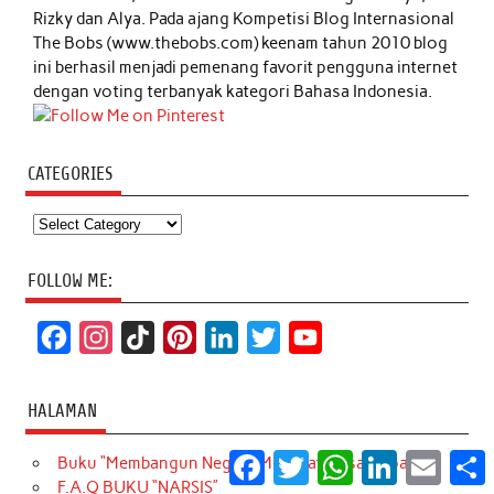
Rizky dan Alya. Pada ajang Kompetisi Blog Internasional
The Bobs (www.thebobs.com) keenam tahun 2010 blog
ini berhasil menjadi pemenang favorit pengguna internet
dengan voting terbanyak kategori Bahasa Indonesia.
CATEGORIES
Categories
FOLLOW ME:
F
I
T
P
L
T
Y
a
n
i
i
i
w
o
c
s
k
n
n
i
u
HALAMAN
e
t
T
t
k
t
T
Facebook
Twitter
WhatsApp
LinkedIn
Email
S
Buku “Membangun Negeri, Merawat Masa Depan
b
a
o
e
e
t
u
F.A.Q BUKU “NARSIS”