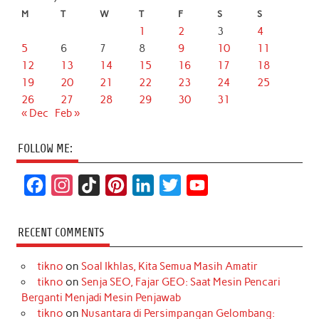
M
T
W
T
F
S
S
1
2
3
4
5
6
7
8
9
10
11
12
13
14
15
16
17
18
19
20
21
22
23
24
25
26
27
28
29
30
31
« Dec
Feb »
FOLLOW ME:
F
I
T
P
L
T
Y
a
n
i
i
i
w
o
c
s
k
n
n
i
u
RECENT COMMENTS
e
t
T
t
k
t
T
tikno
on
Soal Ikhlas, Kita Semua Masih Amatir
b
a
o
e
e
t
u
tikno
on
Senja SEO, Fajar GEO: Saat Mesin Pencari
o
g
k
r
d
e
b
Berganti Menjadi Mesin Penjawab
o
r
e
I
r
e
tikno
on
Nusantara di Persimpangan Gelombang: