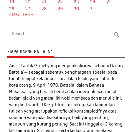
19
20
21
22
23
24
25
26
27
28
29
30
31
« Dec
Feb »
SIAPA DAENG BATTALA?
Amril Taufik Gobel
yang menjuluki dirinya sebagai Daeng
Battala'-- sebagai sebentuk penghargaan spesial pada
tanah tempat kelahiran--ini adalah lelaki yang lahir di
kota daeng, 9 April 1970. Battala' dalam Bahasa
Makassar yang berarti berat adalah merujuk pada berat
badan lelaki yang memiliki hobi membaca dan menulis ini,
yang berbobot 100 kg. Blog ini merupakan kumpulan
tulisan yang merupakan refleksi kontemplatifnya atas
suasana yang ada disekitarnya, baik yang penting,
maupun yang kurang penting. Saat ini tinggal di Cikarang
bersama istri, Sri Lestari serta kedua orang anaknya,