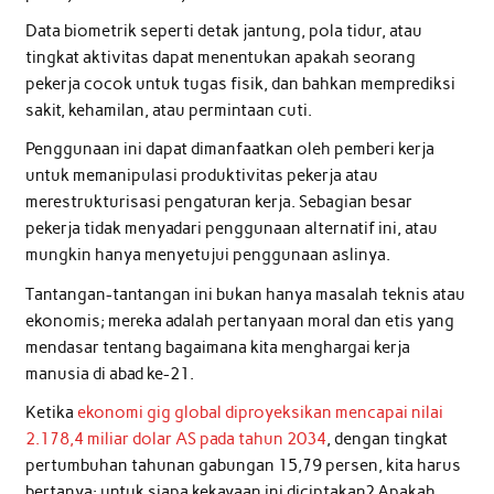
Data biometrik seperti detak jantung, pola tidur, atau
tingkat aktivitas dapat menentukan apakah seorang
pekerja cocok untuk tugas fisik, dan bahkan memprediksi
sakit, kehamilan, atau permintaan cuti.
Penggunaan ini dapat dimanfaatkan oleh pemberi kerja
untuk memanipulasi produktivitas pekerja atau
merestrukturisasi pengaturan kerja. Sebagian besar
pekerja tidak menyadari penggunaan alternatif ini, atau
mungkin hanya menyetujui penggunaan aslinya.
Tantangan-tantangan ini bukan hanya masalah teknis atau
ekonomis; mereka adalah pertanyaan moral dan etis yang
mendasar tentang bagaimana kita menghargai kerja
manusia di abad ke-21.
Ketika
ekonomi gig global diproyeksikan mencapai nilai
2.178,4 miliar dolar AS pada tahun 2034
, dengan tingkat
pertumbuhan tahunan gabungan 15,79 persen, kita harus
bertanya: untuk siapa kekayaan ini diciptakan? Apakah