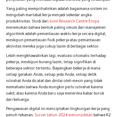
Yang paling memprihatinkan adalah bagaimana sistem ini
mengubah martabat kerja menjadi sekedar angka
produktivitas. Studi dari
Joint Research Centre Eropa
menemukan bahwa bentuk paling umum dari manajemen
algoritmik adalah pemantauan waktu kerja secara digital,
meskipun pemantauan fisik pekerja atau pemantauan
aktivitas mereka juga cukup lazim di berbagai sektor.
Lebih mengkhawatirkan lagi, evaluasi otomatis terhadap
pekerja, meskipun kurang lazim, tetap signifikan di
beberapa sektor tertentu. Bayangkan bekerja di mana
setiap gerakan Anda, setiap jeda Anda, setiap detik
istirahat Anda dicatat dan dinilai oleh mesin yang tidak
memahami bahwa Anda mungkin perlu istirahat karena
sakit, atau karena Anda baru saja menerima kabar buruk
dari keluarga.
Pengawasan digital ini menciptakan lingkungan kerja yang
penuh tekanan.
Survei tahun 2024 menunjukkan
bahwa 62