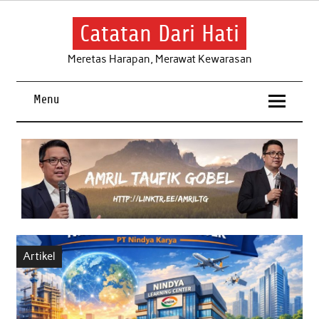
Skip
to
content
Catatan Dari Hati
Meretas Harapan, Merawat Kewarasan
Menu
Artikel