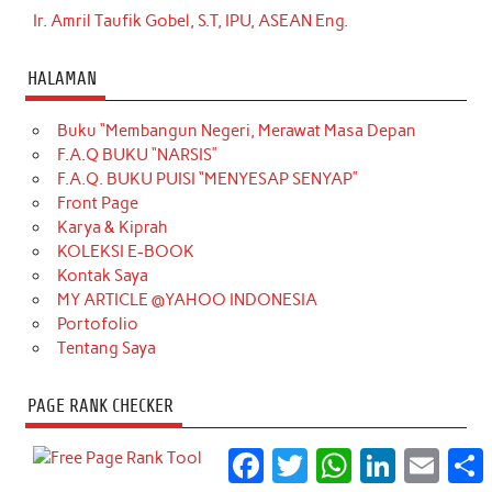
Ir. Amril Taufik Gobel, S.T, IPU, ASEAN Eng.
HALAMAN
Buku “Membangun Negeri, Merawat Masa Depan
F.A.Q BUKU “NARSIS”
F.A.Q. BUKU PUISI “MENYESAP SENYAP”
Front Page
Karya & Kiprah
KOLEKSI E-BOOK
Kontak Saya
MY ARTICLE @YAHOO INDONESIA
Portofolio
Tentang Saya
PAGE RANK CHECKER
Facebook
Twitter
WhatsApp
LinkedIn
Email
S