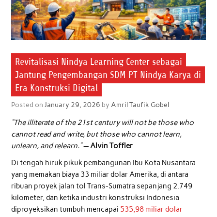
Revitalisasi Nindya Learning Center sebagai
Jantung Pengembangan SDM PT Nindya Karya di
Era Konstruksi Digital
Posted on
January 29, 2026
by
Amril Taufik Gobel
“The illiterate of the 21st century will not be those who
cannot read and write, but those who cannot learn,
unlearn, and relearn.”
—
Alvin Toffler
Di tengah hiruk pikuk pembangunan Ibu Kota Nusantara
yang memakan biaya 33 miliar dolar Amerika, di antara
ribuan proyek jalan tol Trans-Sumatra sepanjang 2.749
kilometer, dan ketika industri konstruksi Indonesia
diproyeksikan tumbuh mencapai
535,98 miliar dolar