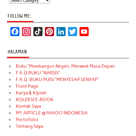
FOLLOW ME:
F
I
T
P
L
T
Y
a
n
i
i
i
w
o
c
s
k
n
n
i
u
HALAMAN
e
t
T
t
k
t
T
Buku “Membangun Negeri, Merawat Masa Depan
b
a
o
e
e
t
u
F.A.Q BUKU “NARSIS”
o
g
k
r
d
e
b
F.A.Q. BUKU PUISI “MENYESAP SENYAP”
o
r
e
I
r
e
Front Page
Karya & Kiprah
k
a
s
n
KOLEKSI E-BOOK
m
t
Kontak Saya
MY ARTICLE @YAHOO INDONESIA
Portofolio
Tentang Saya