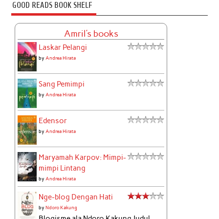
GOOD READS BOOK SHELF
Amril's books
Laskar Pelangi
by
Andrea Hirata
Sang Pemimpi
by
Andrea Hirata
Edensor
by
Andrea Hirata
Maryamah Karpov: Mimpi-
mimpi Lintang
by
Andrea Hirata
Nge-blog Dengan Hati
by
Ndoro Kakung
Blogisme ala Ndoro Kakung Judul