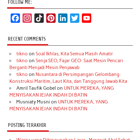
FOLLOW ME:
F
I
T
P
L
T
Y
a
n
i
i
i
w
o
c
s
k
n
n
i
u
RECENT COMMENTS
e
t
T
t
k
t
T
tikno
on
Soal Ikhlas, Kita Semua Masih Amatir
b
a
o
e
e
t
u
tikno
on
Senja SEO, Fajar GEO: Saat Mesin Pencari
o
g
k
r
d
e
b
Berganti Menjadi Mesin Penjawab
o
r
e
I
r
e
tikno
on
Nusantara di Persimpangan Gelombang:
Konstruksi Maritim, Laut Kita, dan Tanggung Jawab Kita
k
a
s
n
Amril Taufik Gobel
on
UNTUK MEREKA, YANG
m
t
MENYISAKAN JEJAK INDAH DI BATIN
Musniaty Musni
on
UNTUK MEREKA, YANG
MENYISAKAN JEJAK INDAH DI BATIN
POSTING TERAKHIR