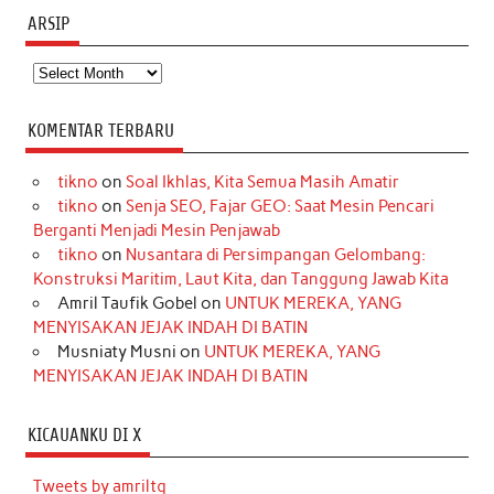
ARSIP
Arsip
KOMENTAR TERBARU
tikno
on
Soal Ikhlas, Kita Semua Masih Amatir
tikno
on
Senja SEO, Fajar GEO: Saat Mesin Pencari
Berganti Menjadi Mesin Penjawab
tikno
on
Nusantara di Persimpangan Gelombang:
Konstruksi Maritim, Laut Kita, dan Tanggung Jawab Kita
Amril Taufik Gobel
on
UNTUK MEREKA, YANG
MENYISAKAN JEJAK INDAH DI BATIN
Musniaty Musni
on
UNTUK MEREKA, YANG
MENYISAKAN JEJAK INDAH DI BATIN
KICAUANKU DI X
Tweets by amriltg