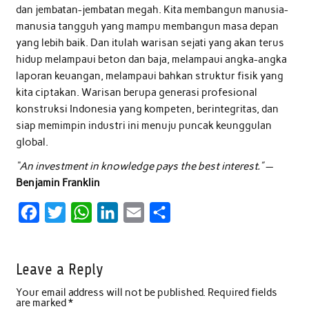
dan jembatan-jembatan megah. Kita membangun manusia-
manusia tangguh yang mampu membangun masa depan
yang lebih baik. Dan itulah warisan sejati yang akan terus
hidup melampaui beton dan baja, melampaui angka-angka
laporan keuangan, melampaui bahkan struktur fisik yang
kita ciptakan. Warisan berupa generasi profesional
konstruksi Indonesia yang kompeten, berintegritas, dan
siap memimpin industri ini menuju puncak keunggulan
global.
“An investment in knowledge pays the best interest.”
—
Benjamin Franklin
F
T
W
L
E
S
a
w
h
i
m
h
c
i
a
n
a
a
Leave a Reply
e
t
t
k
i
r
Your email address will not be published.
Required fields
b
t
s
e
l
e
are marked
*