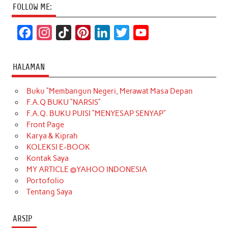
FOLLOW ME:
F
I
T
P
L
T
Y
a
n
i
i
i
w
o
c
s
k
n
n
i
u
HALAMAN
e
t
T
t
k
t
T
Buku “Membangun Negeri, Merawat Masa Depan
b
a
o
e
e
t
u
F.A.Q BUKU “NARSIS”
o
g
k
r
d
e
b
F.A.Q. BUKU PUISI “MENYESAP SENYAP”
o
r
e
I
r
e
Front Page
Karya & Kiprah
k
a
s
n
KOLEKSI E-BOOK
m
t
Kontak Saya
MY ARTICLE @YAHOO INDONESIA
Portofolio
Tentang Saya
ARSIP