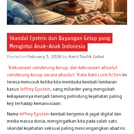
Skandal Epstein dan Bayangan Gelap yang
Mengintai Anak-Anak Indonesia
Posted on
February 5, 2026
by
Amril Taufik Gobel
“Kekuasaan cenderung korup, dan kekuasaan absolut
cenderung korup secara absolut.”
Kata-kata Lord Acton
ini
terasa menusuk ketika kita membuka kembali lembaran
kasus
Jeffrey Epstein
, sang miliarder yang mengubah
kekayaannya menjadi tameng pelindung kejahatan paling
keji terhadap kemanusiaan.
Nama
Jeffrey Epstein
kembali bergema di jagat digital dan
media massa dunia, mengingatkan kita pada salah satu
skandal kejahatan seksual paling mencengangkan abad ini.