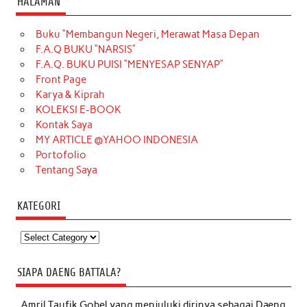
HALAMAN
Buku “Membangun Negeri, Merawat Masa Depan
F.A.Q BUKU “NARSIS”
F.A.Q. BUKU PUISI “MENYESAP SENYAP”
Front Page
Karya & Kiprah
KOLEKSI E-BOOK
Kontak Saya
MY ARTICLE @YAHOO INDONESIA
Portofolio
Tentang Saya
KATEGORI
Kategori
SIAPA DAENG BATTALA?
Amril Taufik Gobel
yang menjuluki dirinya sebagai Daeng