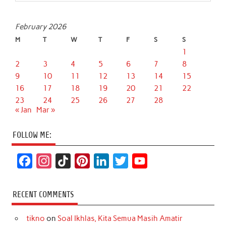
February 2026
M
T
W
T
F
S
S
1
2
3
4
5
6
7
8
9
10
11
12
13
14
15
16
17
18
19
20
21
22
23
24
25
26
27
28
« Jan
Mar »
FOLLOW ME:
F
I
T
P
L
T
Y
a
n
i
i
i
w
o
c
s
k
n
n
i
u
RECENT COMMENTS
e
t
T
t
k
t
T
tikno
on
Soal Ikhlas, Kita Semua Masih Amatir
b
a
o
e
e
t
u