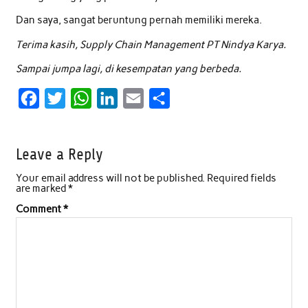
Dan saya, sangat beruntung pernah memiliki mereka.
Terima kasih, Supply Chain Management PT Nindya Karya.
Sampai jumpa lagi, di kesempatan yang berbeda.
F
T
W
L
E
S
a
w
h
i
m
h
c
i
a
n
a
a
Leave a Reply
e
t
t
k
i
r
Your email address will not be published.
Required fields
b
t
s
e
l
e
are marked
*
o
e
A
d
Comment
*
o
r
p
I
k
p
n