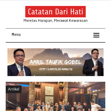
Skip
to
content
Catatan Dari Hati
Meretas Harapan, Merawat Kewarasan
Menu
Artikel