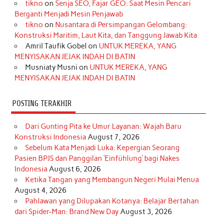
tikno
on
Senja SEO, Fajar GEO: Saat Mesin Pencari
o
g
k
r
d
e
b
Berganti Menjadi Mesin Penjawab
o
r
e
I
r
e
tikno
on
Nusantara di Persimpangan Gelombang:
Konstruksi Maritim, Laut Kita, dan Tanggung Jawab Kita
k
a
s
n
Amril Taufik Gobel
on
UNTUK MEREKA, YANG
m
t
MENYISAKAN JEJAK INDAH DI BATIN
Musniaty Musni
on
UNTUK MEREKA, YANG
MENYISAKAN JEJAK INDAH DI BATIN
POSTING TERAKHIR
Dari Gunting Pita ke Umur Layanan: Wajah Baru
Konstruksi Indonesia
August 7, 2026
Sebelum Kata Menjadi Luka: Kepergian Seorang
Pasien BPJS dan Panggilan ‘Einfühlung’ bagi Nakes
Indonesia
August 6, 2026
Ketika Tangan yang Membangun Negeri Mulai Menua
August 4, 2026
Pahlawan yang Dilupakan Kotanya: Belajar Bertahan
dari Spider-Man: Brand New Day
August 3, 2026