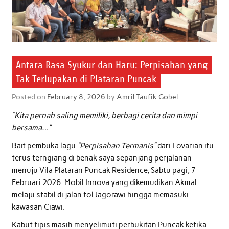
Antara Rasa Syukur dan Haru: Perpisahan yang
Tak Terlupakan di Plataran Puncak
Posted on
February 8, 2026
by
Amril Taufik Gobel
“Kita pernah saling memiliki, berbagi cerita dan mimpi
bersama…”
Bait pembuka lagu
“Perpisahan Termanis”
dari Lovarian itu
terus terngiang di benak saya sepanjang perjalanan
menuju Vila Plataran Puncak Residence, Sabtu pagi, 7
Februari 2026. Mobil Innova yang dikemudikan Akmal
melaju stabil di jalan tol Jagorawi hingga memasuki
kawasan Ciawi.
Kabut tipis masih menyelimuti perbukitan Puncak ketika