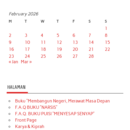
February 2026
M
T
W
T
F
S
S
1
2
3
4
5
6
7
8
9
10
11
12
13
14
15
16
17
18
19
20
21
22
23
24
25
26
27
28
« Jan
Mar »
HALAMAN
Buku “Membangun Negeri, Merawat Masa Depan
F.A.Q BUKU “NARSIS”
F.A.Q. BUKU PUISI “MENYESAP SENYAP”
Front Page
Karya & Kiprah