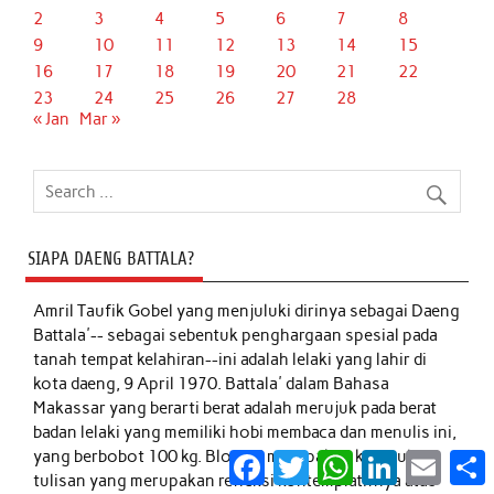
2
3
4
5
6
7
8
9
10
11
12
13
14
15
16
17
18
19
20
21
22
23
24
25
26
27
28
« Jan
Mar »
SIAPA DAENG BATTALA?
Amril Taufik Gobel
yang menjuluki dirinya sebagai Daeng
Battala'-- sebagai sebentuk penghargaan spesial pada
tanah tempat kelahiran--ini adalah lelaki yang lahir di
kota daeng, 9 April 1970. Battala' dalam Bahasa
Makassar yang berarti berat adalah merujuk pada berat
badan lelaki yang memiliki hobi membaca dan menulis ini,
yang berbobot 100 kg. Blog ini merupakan kumpulan
Facebook
Twitter
WhatsApp
LinkedIn
Email
S
tulisan yang merupakan refleksi kontemplatifnya atas