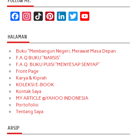
FOLLOW ME:
F
I
T
P
L
T
Y
a
n
i
i
i
w
o
c
s
k
n
n
i
u
HALAMAN
e
t
T
t
k
t
T
Buku “Membangun Negeri, Merawat Masa Depan
b
a
o
e
e
t
u
F.A.Q BUKU “NARSIS”
o
g
k
r
d
e
b
F.A.Q. BUKU PUISI “MENYESAP SENYAP”
o
r
e
I
r
e
Front Page
Karya & Kiprah
k
a
s
n
KOLEKSI E-BOOK
m
t
Kontak Saya
MY ARTICLE @YAHOO INDONESIA
Portofolio
Tentang Saya
ARSIP