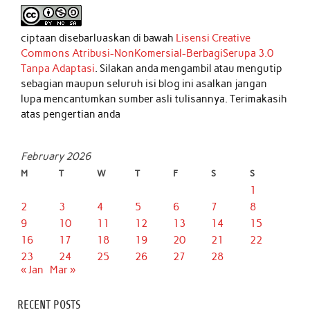
ciptaan disebarluaskan di bawah
Lisensi Creative
Commons Atribusi-NonKomersial-BerbagiSerupa 3.0
Tanpa Adaptasi
. Silakan anda mengambil atau mengutip
sebagian maupun seluruh isi blog ini asalkan jangan
lupa mencantumkan sumber asli tulisannya. Terimakasih
atas pengertian anda
February 2026
M
T
W
T
F
S
S
1
2
3
4
5
6
7
8
9
10
11
12
13
14
15
16
17
18
19
20
21
22
23
24
25
26
27
28
« Jan
Mar »
RECENT POSTS