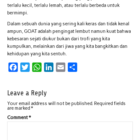
terlalu kecil, terlalu lemah, atau terlalu berbeda untuk
bermimpi.
Dalam sebuah dunia yang sering kali keras dan tidak kenal
ampun, GOAT adalah pengingat lembut namun kuat bahwa
kebesaran sejati diukur bukan dari trofi yang kita
kumpulkan, melainkan dari jiwa yang kita bangkitkan dan
kehidupan yang kita sentuh.
F
T
W
L
E
S
a
w
h
i
m
h
c
i
a
n
a
a
Leave a Reply
e
t
t
k
i
r
Your email address will not be published.
Required fields
b
t
s
e
l
e
are marked
*
o
e
A
d
Comment
*
o
r
p
I
k
p
n