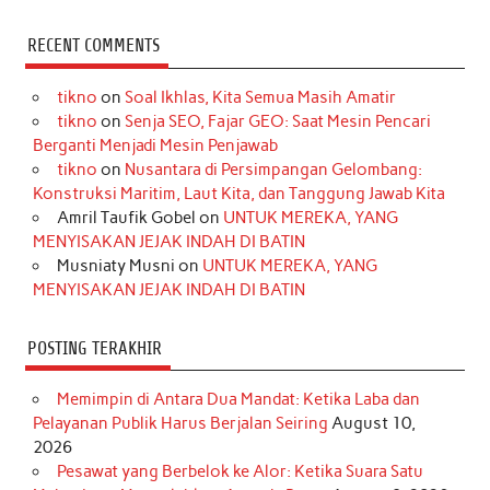
a
n
i
i
i
w
o
c
s
k
n
n
i
u
RECENT COMMENTS
e
t
T
t
k
t
T
tikno
on
Soal Ikhlas, Kita Semua Masih Amatir
b
a
o
e
e
t
u
tikno
on
Senja SEO, Fajar GEO: Saat Mesin Pencari
o
g
k
r
d
e
b
Berganti Menjadi Mesin Penjawab
o
r
e
I
r
e
tikno
on
Nusantara di Persimpangan Gelombang:
Konstruksi Maritim, Laut Kita, dan Tanggung Jawab Kita
k
a
s
n
Amril Taufik Gobel
on
UNTUK MEREKA, YANG
m
t
MENYISAKAN JEJAK INDAH DI BATIN
Musniaty Musni
on
UNTUK MEREKA, YANG
MENYISAKAN JEJAK INDAH DI BATIN
POSTING TERAKHIR
Memimpin di Antara Dua Mandat: Ketika Laba dan
Pelayanan Publik Harus Berjalan Seiring
August 10,
2026
Pesawat yang Berbelok ke Alor: Ketika Suara Satu