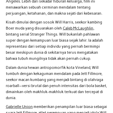
Angeles. Lebih dari sekadar hiburan keluarga, film ini
menawarkan sebuah cerminan mendalam tentang
perjuangan, ketahanan, dan makna sejati dari kebesaran.
Kisah dimulai dengan sosok Will Harris, seekor kambing
Boer muda yang disuarakan oleh
Caleb McLaughlin
,
bintang serial Stranger Things. Will bukanlah pahlawan
super dengan kemampuan luar biasa sejak lahir. Ia adalah
representasi dari setiap individu yang pernah bermimpi
besar meskipun dunia di sekitarnya terus mengatakan
bahwa tubuh mungilnya tidak akan pernah cukup.
Dalam dunia hewan antropomorfik kota Vineland, Will
tumbuh dengan kekaguman mendalam pada Jett Fillmore,
seekor macan kumbang yang menjadi bintang di olahraga
roarball—versi brutal dan penuh intensitas dari bola basket,
dimainkan oleh makhluk-makhluk terkuat dan tercepat di
dunia.
Gabrielle Union
memberikan penampilan luar biasa sebagai
suara Jett Fillmore, atlet perempuan yang menjadi idola Will