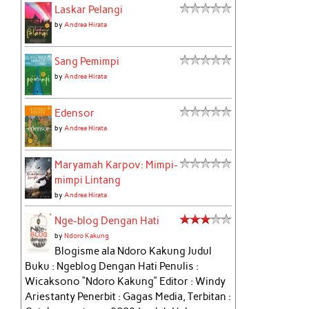
Laskar Pelangi
by
Andrea Hirata
Sang Pemimpi
by
Andrea Hirata
Edensor
by
Andrea Hirata
Maryamah Karpov: Mimpi-
mimpi Lintang
by
Andrea Hirata
Nge-blog Dengan Hati
by
Ndoro Kakung
Blogisme ala Ndoro Kakung Judul
Buku : Ngeblog Dengan Hati Penulis :
Wicaksono “Ndoro Kakung” Editor : Windy
Ariestanty Penerbit : Gagas Media, Terbitan :