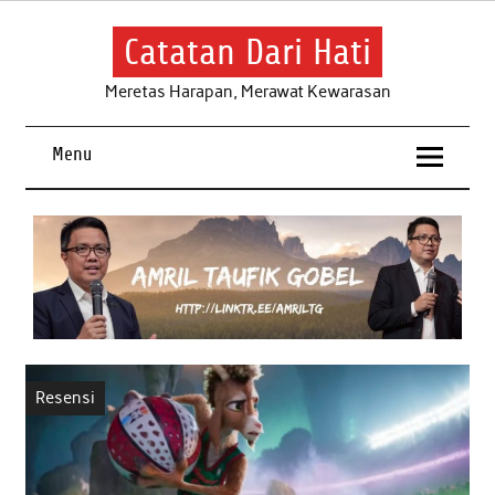
Skip
to
content
Catatan Dari Hati
Meretas Harapan, Merawat Kewarasan
Menu
Resensi