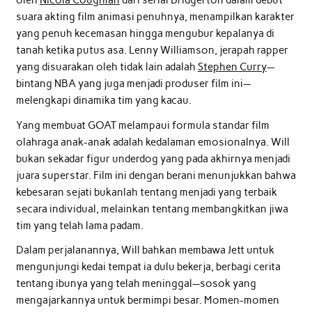
oleh
Nicola Coughlan
dari serial Bridgerton dalam debut
suara akting film animasi penuhnya, menampilkan karakter
yang penuh kecemasan hingga mengubur kepalanya di
tanah ketika putus asa. Lenny Williamson, jerapah rapper
yang disuarakan oleh tidak lain adalah
Stephen Curry
—
bintang NBA yang juga menjadi produser film ini—
melengkapi dinamika tim yang kacau.
Yang membuat GOAT melampaui formula standar film
olahraga anak-anak adalah kedalaman emosionalnya. Will
bukan sekadar figur underdog yang pada akhirnya menjadi
juara superstar. Film ini dengan berani menunjukkan bahwa
kebesaran sejati bukanlah tentang menjadi yang terbaik
secara individual, melainkan tentang membangkitkan jiwa
tim yang telah lama padam.
Dalam perjalanannya, Will bahkan membawa Jett untuk
mengunjungi kedai tempat ia dulu bekerja, berbagi cerita
tentang ibunya yang telah meninggal—sosok yang
mengajarkannya untuk bermimpi besar. Momen-momen