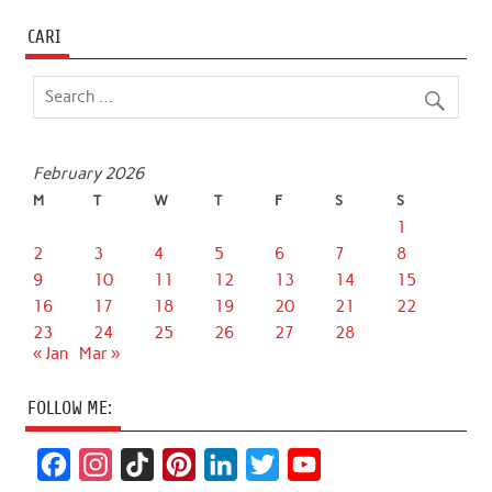
CARI
February 2026
M
T
W
T
F
S
S
1
2
3
4
5
6
7
8
9
10
11
12
13
14
15
16
17
18
19
20
21
22
23
24
25
26
27
28
« Jan
Mar »
FOLLOW ME:
F
I
T
P
L
T
Y