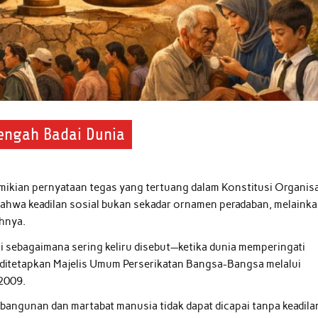
Tengah Badai Dunia
emikian pernyataan tegas yang tertuang dalam Konstitusi Organis
ahwa keadilan sosial bukan sekadar ornamen peradaban, melaink
hnya.
ri sebagaimana sering keliru disebut—ketika dunia memperingati
ditetapkan Majelis Umum Perserikatan Bangsa-Bangsa melalui
 2009.
embangunan dan martabat manusia tidak dapat dicapai tanpa keadila