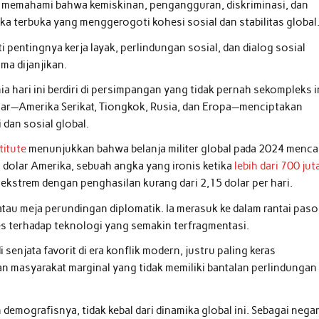
a memahami bahwa kemiskinan, pengangguran, diskriminasi, dan
ka terbuka yang menggerogoti kohesi sosial dan stabilitas global
 pentingnya kerja layak, perlindungan sosial, dan dialog sosial
ma dijanjikan.
ia hari ini berdiri di persimpangan yang tidak pernah sekompleks i
sar—Amerika Serikat, Tiongkok, Rusia, dan Eropa—menciptakan
dan sosial global.
titute
menunjukkan bahwa belanja militer global pada 2024 menca
n dolar Amerika, sebuah angka yang ironis ketika
lebih dari 700 jut
ekstrem dengan penghasilan kurang dari 2,15 dolar per hari.
atau meja perundingan diplomatik. Ia merasuk ke dalam rantai pas
es terhadap teknologi yang semakin terfragmentasi.
enjata favorit di era konflik modern, justru paling keras
n masyarakat marginal yang tidak memiliki bantalan perlindungan
demografisnya, tidak kebal dari dinamika global ini. Sebagai nega