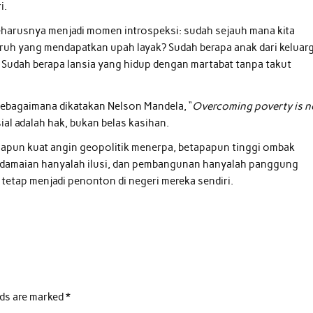
i.
seharusnya menjadi momen introspeksi: sudah sejauh mana kita
uruh yang mendapatkan upah layak? Sudah berapa anak dari keluar
 Sudah berapa lansia yang hidup dengan martabat tanpa takut
sebagaimana dikatakan Nelson Mandela, “
Overcoming poverty is n
sial adalah hak, bukan belas kasihan.
apapun kuat angin geopolitik menerpa, betapapun tinggi ombak
rdamaian hanyalah ilusi, dan pembangunan hanyalah panggung
 tetap menjadi penonton di negeri mereka sendiri.
lds are marked
*