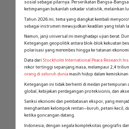
sosial sebagai pilarnya. Perserikatan Bangsa-Bangs
ketimpangan bukanlah sekadar statistik, melainkan lu
Tahun 2026 ini, tema yang diangkat kembali menyoroti
sebagai instrumen mewujudkan keadilan yang telah la
Namun, janji universal ini menghadapi ujian berat. Dun
Ketegangan geopolitik antara blok-blok kekuatan be
polarisasi yang merembes hingga ke tatanan ekonomi 
Data dari
Stockholm International Peace Research Ins
rekor tertinggi sepanjang masa, melampaui 2,4 triliu
orang di seluruh dunia
masih hidup dalam kemiskinan 
Ketegangan ini tidak berhenti di medan pertempuran 
global, kebijakan perdagangan proteksionis, dan aks
Sanksi ekonomi dan pembatasan ekspor, yang menjadi s
menghantam kelompok rentan—buruh, petani kecil, da
ketika goncangan datang.
Indonesia, dengan segala kompleksitas geografis dan 