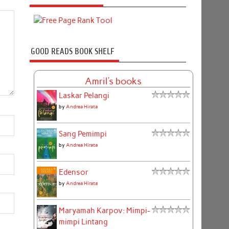
GOOD READS BOOK SHELF
Amril's books
Laskar Pelangi
by
Andrea Hirata
Sang Pemimpi
by
Andrea Hirata
Edensor
by
Andrea Hirata
Maryamah Karpov: Mimpi-
mimpi Lintang