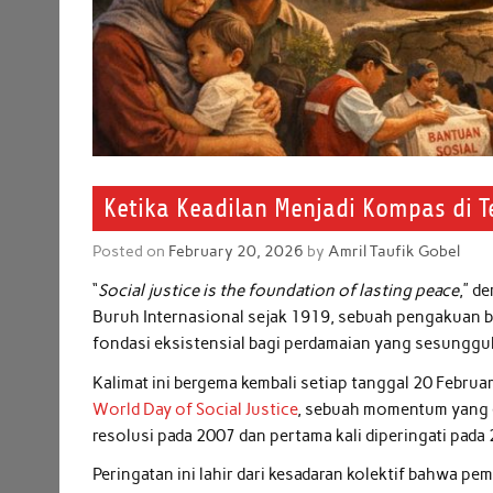
Ketika Keadilan Menjadi Kompas di 
Posted on
February 20, 2026
by
Amril Taufik Gobel
“
Social justice is the foundation of lasting peace
,” d
Buruh Internasional sejak 1919, sebuah pengakuan b
fondasi eksistensial bagi perdamaian yang sesunggu
Kalimat ini bergema kembali setiap tanggal 20 Februa
World Day of Social Justice
, sebuah momentum yang 
resolusi pada 2007 dan pertama kali diperingati pada
Peringatan ini lahir dari kesadaran kolektif bahwa p