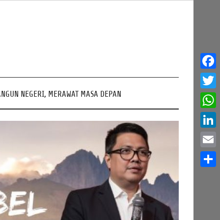
Face
NGUN NEGERI, MERAWAT MASA DEPAN
Twitt
What
Linke
Email
Share