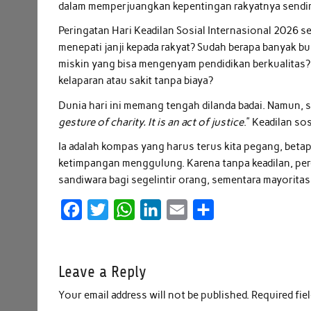
dalam memperjuangkan kepentingan rakyatnya sendir
Peringatan Hari Keadilan Sosial Internasional 2026 
menepati janji kepada rakyat? Sudah berapa banyak b
miskin yang bisa mengenyam pendidikan berkualitas?
kelaparan atau sakit tanpa biaya?
Dunia hari ini memang tengah dilanda badai. Namun, 
gesture of charity. It is an act of justice
.” Keadilan so
Ia adalah kompas yang harus terus kita pegang, bet
ketimpangan menggulung. Karena tanpa keadilan, pe
sandiwara bagi segelintir orang, sementara mayoritas
F
T
W
L
E
S
a
w
h
i
m
h
c
i
a
n
a
a
Leave a Reply
e
t
t
k
i
r
b
t
s
e
l
e
Your email address will not be published.
Required fie