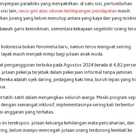
 menyimpan paradoks yang menyakitkan: di satu sisi, pertumbuhan
sisi lain,
rasio gini atau ukuran ketimpangan pendapatan
masih
kan jurang yang belum menutup antara yang kaya dan yang miskin
 bawah garis kemiskinan, sementara kekayaan segelintir orang ter
di Indonesia bukan fenomena baru, namun terus menguat seiring
layak masih menjadi mimpi bagi jutaan anak muda.
t pengangguran terbuka pada Agustus 2024 berada di 4,82 perse
 jutaan pekerja terjebak dalam pekerjaan informal tanpa jaminan
Mereka adalah ojek daring, pedagang kaki lima, buruh lepas yang h
tua.
ertatih-tatih dalam menjangkau seluruh warga. Meski program sep
 dengan semangat inklusif, implementasinya sering kali terbentur
asi anggaran yang terbatas.
ini terekspos: jutaan keluarga kehilangan mata pencaharian, dan
nting, belum mampu mencegah jutaan orang terdorong kembali ke