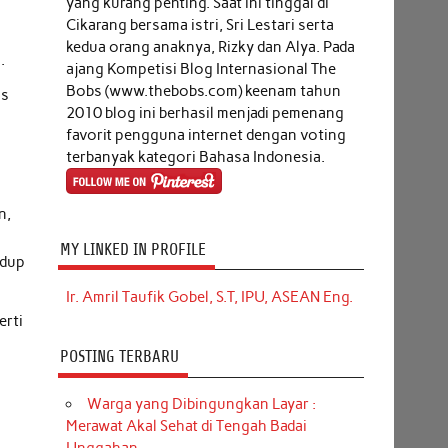
yang kurang penting. Saat ini tinggal di
Cikarang bersama istri, Sri Lestari serta
kedua orang anaknya, Rizky dan Alya. Pada
.
ajang Kompetisi Blog Internasional The
Bobs (www.thebobs.com) keenam tahun
us
2010 blog ini berhasil menjadi pemenang
favorit pengguna internet dengan voting
terbanyak kategori Bahasa Indonesia.
n,
MY LINKED IN PROFILE
idup
Ir. Amril Taufik Gobel, S.T, IPU, ASEAN Eng.
erti
POSTING TERBARU
Warga yang Dibingungkan Layar :
Merawat Akal Sehat di Tengah Badai