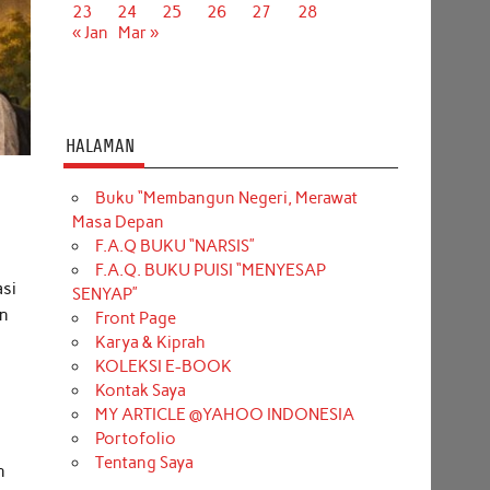
23
24
25
26
27
28
« Jan
Mar »
HALAMAN
Buku “Membangun Negeri, Merawat
Masa Depan
F.A.Q BUKU “NARSIS”
F.A.Q. BUKU PUISI “MENYESAP
asi
SENYAP”
an
Front Page
Karya & Kiprah
KOLEKSI E-BOOK
Kontak Saya
MY ARTICLE @YAHOO INDONESIA
Portofolio
Tentang Saya
n