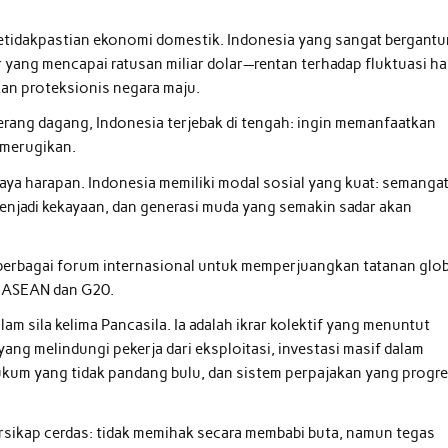
etidakpastian ekonomi domestik. Indonesia yang sangat bergant
yang mencapai ratusan miliar dolar—rentan terhadap fluktuasi ha
kan proteksionis negara maju.
perang dagang, Indonesia terjebak di tengah: ingin memanfaatkan
 merugikan.
aya harapan. Indonesia memiliki modal sosial yang kuat: semanga
jadi kekayaan, dan generasi muda yang semakin sadar akan
berbagai forum internasional untuk memperjuangkan tatanan glob
di ASEAN dan G20.
am sila kelima Pancasila. Ia adalah ikrar kolektif yang menuntut
ang melindungi pekerja dari eksploitasi, investasi masif dalam
kum yang tidak pandang bulu, dan sistem perpajakan yang progre
rsikap cerdas: tidak memihak secara membabi buta, namun tegas