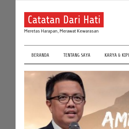
Skip
to
content
Catatan Dari Hati
Meretas Harapan, Merawat Kewarasan
BERANDA
TENTANG SAYA
KARYA & KI