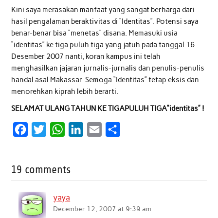
Kini saya merasakan manfaat yang sangat berharga dari
hasil pengalaman beraktivitas di “Identitas”. Potensi saya
benar-benar bisa “menetas” disana. Memasuki usia
“identitas” ke tiga puluh tiga yang jatuh pada tanggal 16
Desember 2007 nanti, koran kampus ini telah
menghasilkan jajaran jurnalis-jurnalis dan penulis-penulis
handal asal Makassar. Semoga “Identitas” tetap eksis dan
menorehkan kiprah lebih berarti.
SELAMAT ULANG TAHUN KE TIGAPULUH TIGA“identitas” !
F
T
W
L
E
S
a
w
h
i
m
h
c
i
a
n
a
a
19 comments
e
t
t
k
i
r
b
t
s
e
l
e
yaya
o
e
A
d
December 12, 2007 at 9:39 am
o
r
p
I