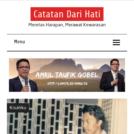
Skip
to
content
Catatan Dari Hati
Meretas Harapan, Merawat Kewarasan
Menu
Kisahku