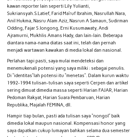
kawan reporter lain seperti Lily Yulianti,
Sukriansyah.S.Latief, Farid Ma’ruf Ibrahim, Nasrullah Nara,
Anil Hukma, Nasru Alam Aziz, Nasrun A Samaun, Sudirman
Odding, Fajar S Jongong, Erni Kusumawaty, Andi
Ajramurni, Mukhlis Amans Hady, dan lain-lain. Beberapa
diantara nama-nama diatas saat ini, telah dan pernah
menjadi wartawan kawakan di media lokal dan nasional.
Perlahan tapi pasti, saya mulai mendeteksi dan
menemukenali potensi yang saya miliki : sebagai penulis.
Di “identitas”lah potensi itu “menetas”. Dalam kurun waktu
1992-1994 tulisan-tulisan saya seperti Cerpen dan artikel
sering dimuat dimedia massa seperti Harian FAJAR, Harian
Pedoman Rakyat, Harian Suara Pembaruan, Harian
Republika, Majalah FEMINA, dll.
Hampir tiap bulan, pasti ada tulisan saya “nongol” baik
dimedia lokal maupun nasional. Kompensasi honor yang
saya dapatkan cukup lumayan bahkan selama dua semester