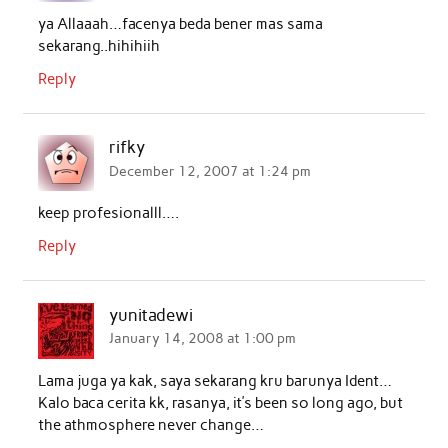
ya Allaaah…facenya beda bener mas sama
k
p
n
sekarang..hihihiih
Reply
rifky
December 12, 2007 at 1:24 pm
keep profesionalll….
Reply
yunitadewi
January 14, 2008 at 1:00 pm
Lama juga ya kak, saya sekarang kru barunya Ident…
Kalo baca cerita kk, rasanya, it’s been so long ago, but
the athmosphere never change…