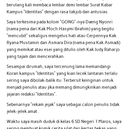
berulang kali membaca lembar demi lembar Surat Kabar
Kampus “Identitas” dengan rasa takjub dan antusias.
Saya terkesima pada kolom “GONG”-nya Daeng Nyonri
(nama pena dari Kak Moch.Hasymi Ibrahim) yang begitu
“mencubit” sekaligus mengelus hati atau Cerpennya Kak
Ryana Mustamin dan Asmara Dira (nama pena Kak Asmadi)
yang memikat atau esei yang ditulis oleh Kak Judy Raharjo
yang tajam dan mencerahkan.
Sesampai dirumah, saya tercenung lama memandangi
Koran kampus “Identitas” yang kian lecek lantaran terlalu
sering saya dibolak-balik itu. Terbersit keinginan untuk
menjadi penulis atau jika memang dimungkinkan menjadi
jajaran redaksi “Identitas”.
Sebenarnya “rekam jejak” saya sebagai calon penulis tidak
jelek-jelek amat .
Waktu saya masih duduk di kelas 6 SD Negeri 1 Maros, saya
sering membuat komik cerita silat dari kertas bekas yang