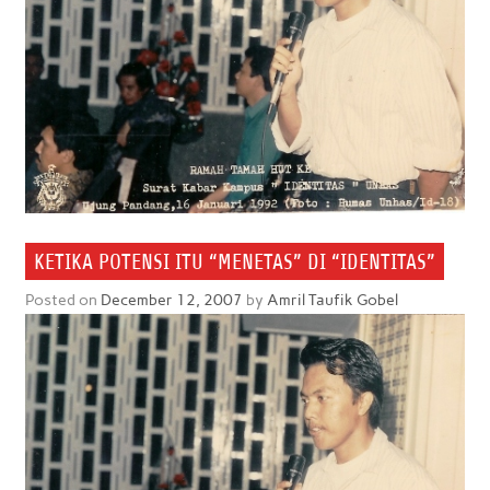
KETIKA POTENSI ITU “MENETAS” DI “IDENTITAS”
Posted on
December 12, 2007
by
Amril Taufik Gobel