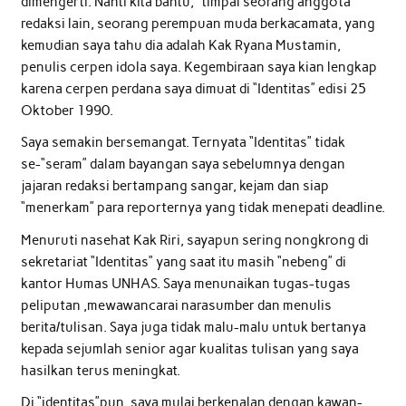
dimengerti. Nanti kita bantu,” timpal seorang anggota
redaksi lain, seorang perempuan muda berkacamata, yang
kemudian saya tahu dia adalah Kak Ryana Mustamin,
penulis cerpen idola saya. Kegembiraan saya kian lengkap
karena cerpen perdana saya dimuat di “Identitas” edisi 25
Oktober 1990.
Saya semakin bersemangat. Ternyata “Identitas” tidak
se-“seram” dalam bayangan saya sebelumnya dengan
jajaran redaksi bertampang sangar, kejam dan siap
“menerkam” para reporternya yang tidak menepati deadline.
Menuruti nasehat Kak Riri, sayapun sering nongkrong di
sekretariat “Identitas” yang saat itu masih “nebeng” di
kantor Humas UNHAS. Saya menunaikan tugas-tugas
peliputan ,mewawancarai narasumber dan menulis
berita/tulisan. Saya juga tidak malu-malu untuk bertanya
kepada sejumlah senior agar kualitas tulisan yang saya
hasilkan terus meningkat.
Di “identitas”pun, saya mulai berkenalan dengan kawan-