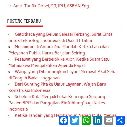
Ir. Amril Taufik Gobel, S.T, IPU, ASEAN Eng.
POSTING TERBARU
Gatotkaca yang Belum Selesai Terbang: Surat Cinta
untuk Teknologi Indonesia di Usia 31 Tahun
Memimpin di Antara Dua Mandat: Ketika Laba dan
Pelayanan Publik Harus Berjalan Seiring
Pesawat yang Berbelok ke Alor: Ketika Suara Satu
Mahasiswa Mengalahkan Agenda Rapat
Warga yang Dibingungkan Layar : Merawat Akal Sehat
di Tengah Badai Unggahan
Dari Gunting Pita ke Umur Layanan: Wajah Baru
Konstruksi Indonesia
Sebelum Kata Menjadi Luka: Kepergian Seorang
Pasien BPJS dan Panggilan ‘Einfühlung’ bagi Nakes
Indonesia
Ketika Tangan yang Membangun Negeri Mulai Menua
Facebook
Twitter
WhatsApp
LinkedIn
Email
S