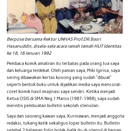
Berpose bersama Rektor UNHAS Prof.DR.Basri
Hasanuddin, disela-sela acara ramah tamah HUT Identitas
ke 18, 16 Januari 1992
Pembaca komik amatiran itu terbatas pada orang tua saya
dan keluarga terdekat. Oleh paman saya, Miki Igirisa, saya
sering dibawakan kertas kosong yang sudah “dibuat”
seperti bentuk buku untuk dijadikan media saya mencorat-
coret komik hasil imajinasi saya sendiri. Ketika menjadi
Ketua OSIS di SMA Neg.1 Maros (1987-1988), saya sudah
merintis pembuatan bulletin sekolah stensilan.
Saya dan seorang kawan saya, Kurniawan, menjadi anggota
redaksi, tukang ketik sekaligus loper bulletin itu. Bulletin
setebal 2 halaman folio bolak-balik itu di-stensil di bagian