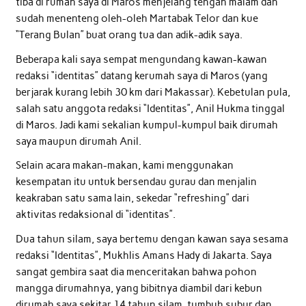
tiba di rumah saya di Maros menjelang tengah malam dan
sudah menenteng oleh-oleh Martabak Telor dan kue
“Terang Bulan” buat orang tua dan adik-adik saya.
Beberapa kali saya sempat mengundang kawan-kawan
redaksi “identitas” datang kerumah saya di Maros (yang
berjarak kurang lebih 30 km dari Makassar).
Kebetulan pula,
salah satu anggota redaksi “Identitas”, Anil Hukma tinggal
di Maros. Jadi kami sekalian kumpul-kumpul baik dirumah
saya maupun dirumah Anil.
Selain acara makan-makan, kami menggunakan
kesempatan itu untuk bersendau gurau dan menjalin
keakraban satu sama lain, sekedar “refreshing” dari
aktivitas redaksional di “identitas”.
Dua tahun silam, saya bertemu dengan kawan saya sesama
redaksi “Identitas”, Mukhlis Amans Hady di Jakarta. Saya
sangat gembira saat dia menceritakan bahwa pohon
mangga dirumahnya, yang bibitnya diambil dari kebun
dirumah saya sekitar 14 tahun silam, tumbuh subur dan