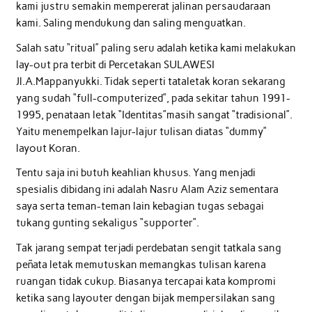
kami justru semakin mempererat jalinan persaudaraan
kami. Saling mendukung dan saling menguatkan.
Salah satu “ritual” paling seru adalah ketika kami melakukan
lay-out pra terbit di Percetakan SULAWESI
Jl.A.Mappanyukki. Tidak seperti tataletak koran sekarang
yang sudah “full-computerized”, pada sekitar tahun 1991-
1995, penataan letak “Identitas”masih sangat “tradisional”.
Yaitu menempelkan lajur-lajur tulisan diatas “dummy”
layout Koran.
Tentu saja ini butuh keahlian khusus. Yang menjadi
spesialis dibidang ini adalah Nasru Alam Aziz sementara
saya serta teman-teman lain kebagian tugas sebagai
tukang gunting sekaligus “supporter”.
Tak jarang sempat terjadi perdebatan sengit tatkala sang
peñata letak memutuskan memangkas tulisan karena
ruangan tidak cukup. Biasanya tercapai kata kompromi
ketika sang layouter dengan bijak mempersilakan sang