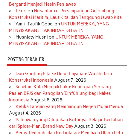
o
g
k
r
d
e
b
Berganti Menjadi Mesin Penjawab
o
r
e
I
r
e
tikno
on
Nusantara di Persimpangan Gelombang:
Konstruksi Maritim, Laut Kita, dan Tanggung Jawab Kita
k
a
s
n
Amril Taufik Gobel
on
UNTUK MEREKA, YANG
m
t
MENYISAKAN JEJAK INDAH DI BATIN
Musniaty Musni
on
UNTUK MEREKA, YANG
MENYISAKAN JEJAK INDAH DI BATIN
POSTING TERAKHIR
Dari Gunting Pita ke Umur Layanan: Wajah Baru
Konstruksi Indonesia
August 7, 2026
Sebelum Kata Menjadi Luka: Kepergian Seorang
Pasien BPJS dan Panggilan ‘Einfühlung’ bagi Nakes
Indonesia
August 6, 2026
Ketika Tangan yang Membangun Negeri Mulai Menua
August 4, 2026
Pahlawan yang Dilupakan Kotanya: Belajar Bertahan
dari Spider-Man: Brand New Day
August 3, 2026
Beras, Rempah, dan Kedaulatan: Membaca Ulang Peta