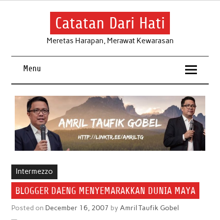
Skip
to
content
Catatan Dari Hati
Meretas Harapan, Merawat Kewarasan
Menu
Intermezzo
BLOGGER DAENG MENYEMARAKKAN DUNIA MAYA
Posted on
December 16, 2007
by
Amril Taufik Gobel