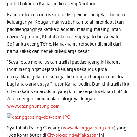
pattabbakanna Kamaruddin daeng Nuntung.”
Kamaruddin meneruskan tradisi pemberian gelar daeng di
keluarganya. Ketiga anaknya bahkan telah mendapatkan
paddaengangnya ketika diaqiqah, masing-masing Intan
daeng Ngintang, Khalid Adam daeng Ngalli dan Aisyah
Sofianita daeng Te’ne. Nama-nama tersebut diambil dari
nama kakek dan nenek di keluarga besar.
“Saya tetap meneruskan tradisi paddaengang ini karena
ingin mengingat sejarah keluarga sekaligus juga
menjadikan gelar itu sebagai bentangan harapan dan doa
bagi anak-anak saya,” tutur Kamaruddin. Dan kini tradisi itu
diteruskan Kamaruddin, yang kini bekerja di sebuah LSM di
Aceh dengan menamakan blognya dengan
www.daengnuntung.com
Syaifullah Daeng Gassing (
www.daenggassing.com
) yang
juga kontributor di
Cityblogging@Makassar
ini