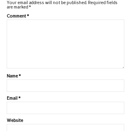
Your email address will not be published.
Required fields
b
t
s
e
l
e
are marked
*
o
e
A
d
Comment
*
o
r
p
I
k
p
n
Name
*
Email
*
Website