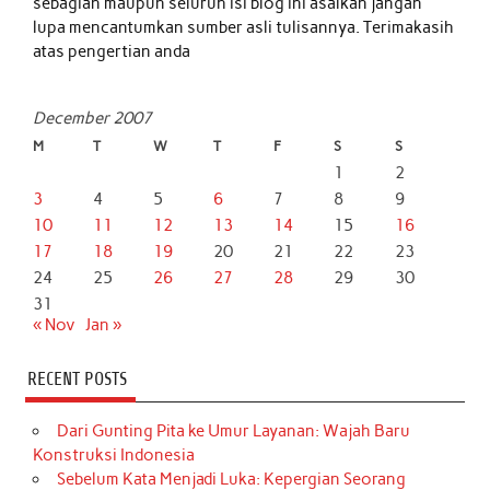
sebagian maupun seluruh isi blog ini asalkan jangan
lupa mencantumkan sumber asli tulisannya. Terimakasih
atas pengertian anda
December 2007
M
T
W
T
F
S
S
1
2
3
4
5
6
7
8
9
10
11
12
13
14
15
16
17
18
19
20
21
22
23
24
25
26
27
28
29
30
31
« Nov
Jan »
RECENT POSTS
Dari Gunting Pita ke Umur Layanan: Wajah Baru
Konstruksi Indonesia
Sebelum Kata Menjadi Luka: Kepergian Seorang