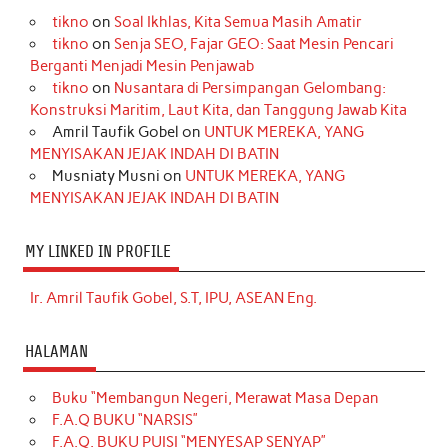
tikno
on
Soal Ikhlas, Kita Semua Masih Amatir
tikno
on
Senja SEO, Fajar GEO: Saat Mesin Pencari
Berganti Menjadi Mesin Penjawab
tikno
on
Nusantara di Persimpangan Gelombang:
Konstruksi Maritim, Laut Kita, dan Tanggung Jawab Kita
Amril Taufik Gobel
on
UNTUK MEREKA, YANG
MENYISAKAN JEJAK INDAH DI BATIN
Musniaty Musni
on
UNTUK MEREKA, YANG
MENYISAKAN JEJAK INDAH DI BATIN
MY LINKED IN PROFILE
Ir. Amril Taufik Gobel, S.T, IPU, ASEAN Eng.
HALAMAN
Buku “Membangun Negeri, Merawat Masa Depan
F.A.Q BUKU “NARSIS”
F.A.Q. BUKU PUISI “MENYESAP SENYAP”