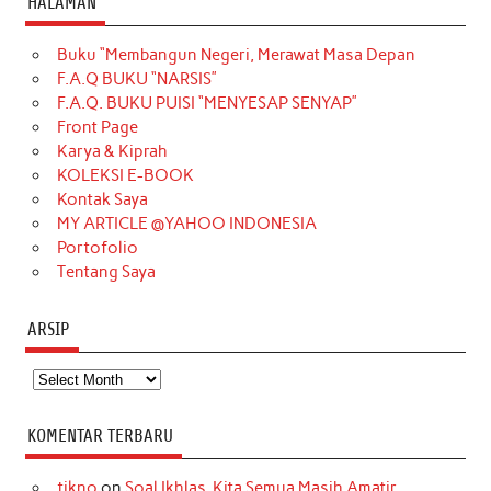
HALAMAN
e
t
T
t
k
t
T
Buku “Membangun Negeri, Merawat Masa Depan
b
a
o
e
e
t
u
F.A.Q BUKU “NARSIS”
o
g
k
r
d
e
b
F.A.Q. BUKU PUISI “MENYESAP SENYAP”
o
r
e
I
r
e
Front Page
Karya & Kiprah
k
a
s
n
KOLEKSI E-BOOK
m
t
Kontak Saya
MY ARTICLE @YAHOO INDONESIA
Portofolio
Tentang Saya
ARSIP
Arsip
KOMENTAR TERBARU
tikno
on
Soal Ikhlas, Kita Semua Masih Amatir