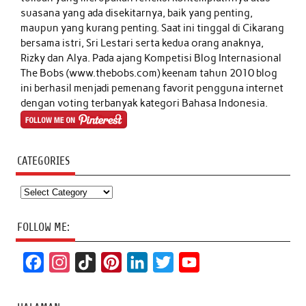
suasana yang ada disekitarnya, baik yang penting,
maupun yang kurang penting. Saat ini tinggal di Cikarang
bersama istri, Sri Lestari serta kedua orang anaknya,
Rizky dan Alya. Pada ajang Kompetisi Blog Internasional
The Bobs (www.thebobs.com) keenam tahun 2010 blog
ini berhasil menjadi pemenang favorit pengguna internet
dengan voting terbanyak kategori Bahasa Indonesia.
CATEGORIES
Categories
FOLLOW ME:
F
I
T
P
L
T
Y
a
n
i
i
i
w
o
c
s
k
n
n
i
u