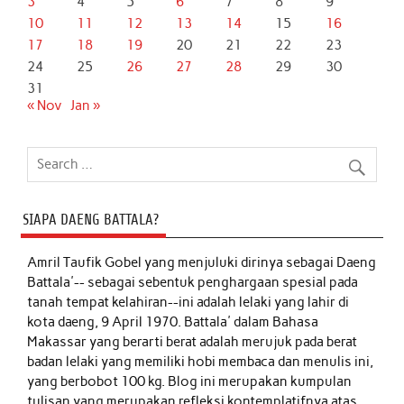
3
4
5
6
7
8
9
10
11
12
13
14
15
16
17
18
19
20
21
22
23
24
25
26
27
28
29
30
31
« Nov
Jan »
SIAPA DAENG BATTALA?
Amril Taufik Gobel
yang menjuluki dirinya sebagai Daeng
Battala'-- sebagai sebentuk penghargaan spesial pada
tanah tempat kelahiran--ini adalah lelaki yang lahir di
kota daeng, 9 April 1970. Battala' dalam Bahasa
Makassar yang berarti berat adalah merujuk pada berat
badan lelaki yang memiliki hobi membaca dan menulis ini,
yang berbobot 100 kg. Blog ini merupakan kumpulan
tulisan yang merupakan refleksi kontemplatifnya atas