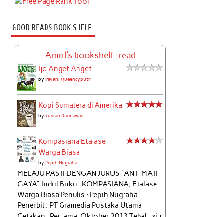
GOOD READS BOOK SHELF
Amril's bookshelf: read
Ijo Anget Anget
by
Irayani Queencyputri
Kopi Sumatera di Amerika
by
Yusran Darmawan
Kompasiana Etalase
Warga Biasa
by
Pepih Nugraha
MELAJU PASTI DENGAN JURUS "ANTI MATI
GAYA" Judul Buku : KOMPASIANA, Etalase
Warga Biasa Penulis : Pepih Nugraha
Penerbit : PT Gramedia Pustaka Utama
Cetakan : Pertama, Oktober 2013 Tebal : xi +