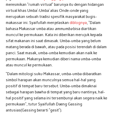
meresmikan “rumah virtual” barunya itu dengan hidangan
virtual khas Umba’-Umba’ alias Onde-onde yang
merupakan sebuah tradisi spesifik masyarakat bugis-
makassar ini. Syaifullah menjelaskan
diblognya
, “Dalam
bahasa Makassar umba atau
ammumba
bisa diartikan
muncul ke permukaan. Kata ini diberikan merujuk kepada
sifat makanan ini saat dimasak. Umba-umba yang belum
matang berada di bawah, atau pada posisi terendah di dalam
panci. Saat masak, umba-umba kemudian akan naik ke
permukaan. Makanya kemudian diberi nama umba-umba
atau muncul ke permukaan.
“Dalam mitologi suku Makassar, umba-umba diibaratkan
simbol harapan akan munculnya semua hal-hal yang
positif di tempat baru tersebut. Umba-umba dimaknai
sebagai harapan bawha di tempat yang baru nantinya, hal-
hal positif yang selama ini tersembunyi akan segera naik ke
permukaan”, tutur Syaifullah Daeng Gassing
antusias(Gassing berarti “gesit”).