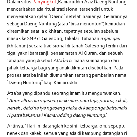
Dalam situs
Panyingkul
,Kamaruddin Aziz Daeng Nuntung
menceritakan ada ritual tradisional tersendiri untuk
menyematkan gelar “Daeng” setelah namanya. Gelarannya
sebagai Daeng Nuntung (atau “bisa menuntun”) kemudian
diresmikan saat ia dikhitan, tepatnya sebulan sebelum
masuk ke SMP di Galesong, Takalar. Tahapan
a’gau gau
(khitanan) secara tradisional di tanah Galesong terdiri dari
tiga, yakni barazanji, penammatan Al Quran, dan sebuah
tahapan yang disebut
Atta’ba
di mana sumbangan dari
pihak keluarga bagi yang anak dikhitan disebutkan. Pada
proses atta’ba inilah diumumkan tentang pemberian nama
“Daeng Nuntung” bagi Kamaruddin.
Atta’ba yang dipandu seorang Imam itu mengumumkan:
“
Anne alloa nia ngaseng maki mae, para bija, purina, cikali,
nenek , dato’na iya ngaseng niaka di kamponga battumaki
ri patta’bakanna i Kamarudding daeng Nuntung
.”
Artinya: ”Hari ini datanglah ke sini, keluarga, om, sepupu,
nenek dan kakek, semua yang ada di kampung datanglah ri