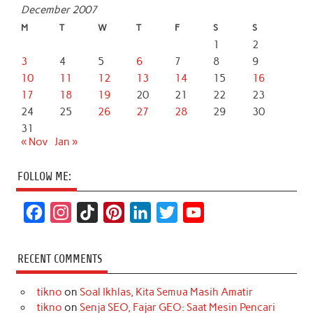
December 2007
M
T
W
T
F
S
S
1
2
3
4
5
6
7
8
9
10
11
12
13
14
15
16
17
18
19
20
21
22
23
24
25
26
27
28
29
30
31
« Nov
Jan »
FOLLOW ME:
F
I
T
P
L
T
Y
a
n
i
i
i
w
o
c
s
k
n
n
i
u
RECENT COMMENTS
e
t
T
t
k
t
T
tikno
on
Soal Ikhlas, Kita Semua Masih Amatir
b
a
o
e
e
t
u
tikno
on
Senja SEO, Fajar GEO: Saat Mesin Pencari