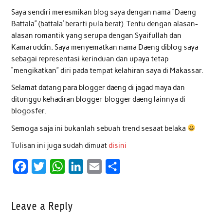
Saya sendiri meresmikan blog saya dengan nama “Daeng
Battala” (battala’ berarti pula berat). Tentu dengan alasan-
alasan romantik yang serupa dengan Syaifullah dan
Kamaruddin. Saya menyematkan nama Daeng diblog saya
sebagai representasi kerinduan dan upaya tetap
“mengikatkan” diri pada tempat kelahiran saya di Makassar.
Selamat datang para blogger daeng di jagad maya dan
ditunggu kehadiran blogger-blogger daeng lainnya di
blogosfer.
Semoga saja ini bukanlah sebuah trend sesaat belaka
Tulisan ini juga sudah dimuat
disini
F
T
W
L
E
S
a
w
h
i
m
h
c
i
a
n
a
a
Leave a Reply
e
t
t
k
i
r