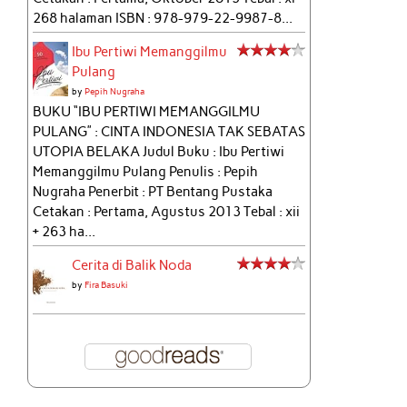
268 halaman ISBN : 978-979-22-9987-8...
Ibu Pertiwi Memanggilmu
Pulang
by
Pepih Nugraha
BUKU “IBU PERTIWI MEMANGGILMU
PULANG” : CINTA INDONESIA TAK SEBATAS
UTOPIA BELAKA Judul Buku : Ibu Pertiwi
Memanggilmu Pulang Penulis : Pepih
Nugraha Penerbit : PT Bentang Pustaka
Cetakan : Pertama, Agustus 2013 Tebal : xii
+ 263 ha...
Cerita di Balik Noda
by
Fira Basuki