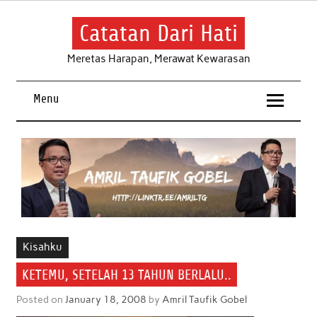
Skip
to
content
Catatan Dari Hati
Meretas Harapan, Merawat Kewarasan
Menu
Kisahku
KETEMU, SETELAH 13 TAHUN BERLALU..
Posted on
January 18, 2008
by
Amril Taufik Gobel