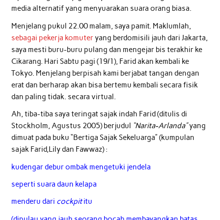
media alternatif yang menyuarakan suara orang biasa.
Menjelang pukul 22.00 malam, saya pamit. Maklumlah,
sebagai pekerja komuter
yang berdomisili jauh dari Jakarta,
saya mesti buru-buru pulang dan mengejar bis terakhir ke
Cikarang. Hari Sabtu pagi (19/1), Farid akan kembali ke
Tokyo. Menjelang berpisah kami berjabat tangan dengan
erat dan berharap akan bisa bertemu kembali secara fisik
dan paling tidak. secara virtual.
Ah, tiba-tiba saya teringat sajak indah Farid (ditulis di
Stockholm, Agustus 2005) berjudul
“Narita-Arlanda”
yang
dimuat pada buku “Bertiga Sajak Sekeluarga” (kumpulan
sajak Farid,Lily dan Fawwaz) :
kudengar debur ombak mengetuki jendela
seperti suara daun kelapa
menderu dari
cockpit
itu
(dipulau yang jauh seorang bocah membayangkan batas