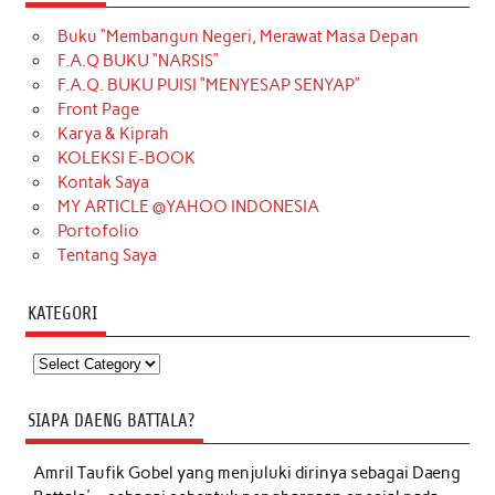
Buku “Membangun Negeri, Merawat Masa Depan
F.A.Q BUKU “NARSIS”
F.A.Q. BUKU PUISI “MENYESAP SENYAP”
Front Page
Karya & Kiprah
KOLEKSI E-BOOK
Kontak Saya
MY ARTICLE @YAHOO INDONESIA
Portofolio
Tentang Saya
KATEGORI
Kategori
SIAPA DAENG BATTALA?
Amril Taufik Gobel
yang menjuluki dirinya sebagai Daeng