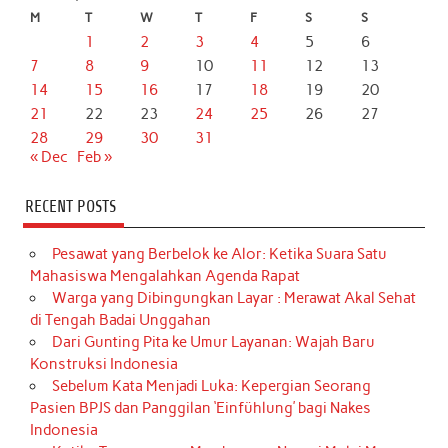
M
T
W
T
F
S
S
1
2
3
4
5
6
7
8
9
10
11
12
13
14
15
16
17
18
19
20
21
22
23
24
25
26
27
28
29
30
31
« Dec
Feb »
RECENT POSTS
Pesawat yang Berbelok ke Alor: Ketika Suara Satu
Mahasiswa Mengalahkan Agenda Rapat
Warga yang Dibingungkan Layar : Merawat Akal Sehat
di Tengah Badai Unggahan
Dari Gunting Pita ke Umur Layanan: Wajah Baru
Konstruksi Indonesia
Sebelum Kata Menjadi Luka: Kepergian Seorang
Pasien BPJS dan Panggilan ‘Einfühlung’ bagi Nakes
Indonesia