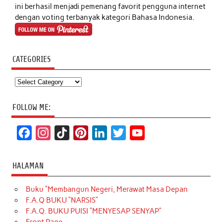
ini berhasil menjadi pemenang favorit pengguna internet
dengan voting terbanyak kategori Bahasa Indonesia.
CATEGORIES
Categories
FOLLOW ME:
F
I
T
P
L
T
Y
a
n
i
i
i
w
o
c
s
k
n
n
i
u
HALAMAN
e
t
T
t
k
t
T
Buku “Membangun Negeri, Merawat Masa Depan
b
a
o
e
e
t
u
F.A.Q BUKU “NARSIS”
o
g
k
r
d
e
b
F.A.Q. BUKU PUISI “MENYESAP SENYAP”
o
r
e
I
r
e
Front Page