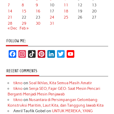
7
8
9
10
11
12
13
14
15
16
17
18
19
20
21
22
23
24
25
26
27
28
29
30
31
« Dec
Feb »
FOLLOW ME:
F
I
T
P
L
T
Y
a
n
i
i
i
w
o
c
s
k
n
n
i
u
RECENT COMMENTS
e
t
T
t
k
t
T
tikno
on
Soal Ikhlas, Kita Semua Masih Amatir
b
a
o
e
e
t
u
tikno
on
Senja SEO, Fajar GEO: Saat Mesin Pencari
o
g
k
r
d
e
b
Berganti Menjadi Mesin Penjawab
o
r
e
I
r
e
tikno
on
Nusantara di Persimpangan Gelombang:
Konstruksi Maritim, Laut Kita, dan Tanggung Jawab Kita
k
a
s
n
Amril Taufik Gobel
on
UNTUK MEREKA, YANG