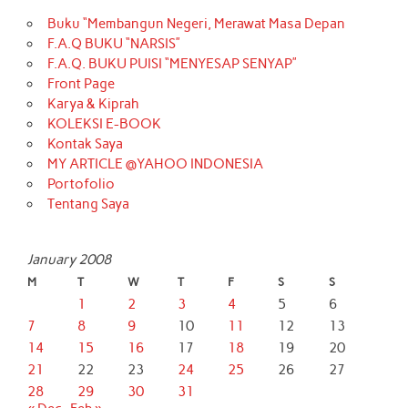
Buku “Membangun Negeri, Merawat Masa Depan
F.A.Q BUKU “NARSIS”
F.A.Q. BUKU PUISI “MENYESAP SENYAP”
Front Page
Karya & Kiprah
KOLEKSI E-BOOK
Kontak Saya
MY ARTICLE @YAHOO INDONESIA
Portofolio
Tentang Saya
January 2008
M
T
W
T
F
S
S
1
2
3
4
5
6
7
8
9
10
11
12
13
14
15
16
17
18
19
20
21
22
23
24
25
26
27
28
29
30
31