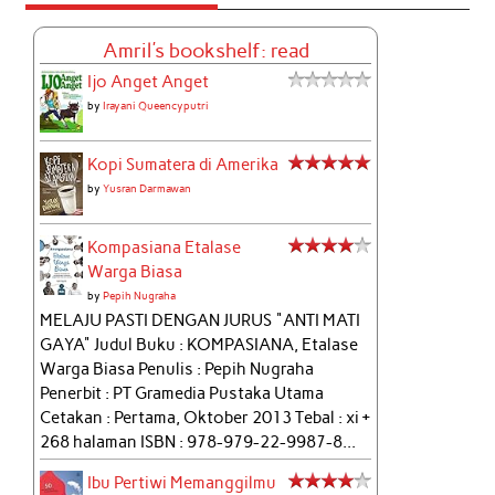
Amril's bookshelf: read
Ijo Anget Anget
by
Irayani Queencyputri
Kopi Sumatera di Amerika
by
Yusran Darmawan
Kompasiana Etalase
Warga Biasa
by
Pepih Nugraha
MELAJU PASTI DENGAN JURUS "ANTI MATI
GAYA" Judul Buku : KOMPASIANA, Etalase
Warga Biasa Penulis : Pepih Nugraha
Penerbit : PT Gramedia Pustaka Utama
Cetakan : Pertama, Oktober 2013 Tebal : xi +
268 halaman ISBN : 978-979-22-9987-8...
Ibu Pertiwi Memanggilmu