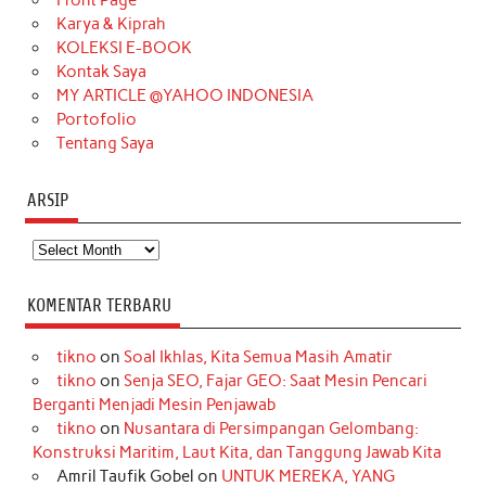
Karya & Kiprah
k
a
s
n
KOLEKSI E-BOOK
m
t
Kontak Saya
MY ARTICLE @YAHOO INDONESIA
Portofolio
Tentang Saya
ARSIP
Arsip
KOMENTAR TERBARU
tikno
on
Soal Ikhlas, Kita Semua Masih Amatir
tikno
on
Senja SEO, Fajar GEO: Saat Mesin Pencari
Berganti Menjadi Mesin Penjawab
tikno
on
Nusantara di Persimpangan Gelombang:
Konstruksi Maritim, Laut Kita, dan Tanggung Jawab Kita
Amril Taufik Gobel
on
UNTUK MEREKA, YANG