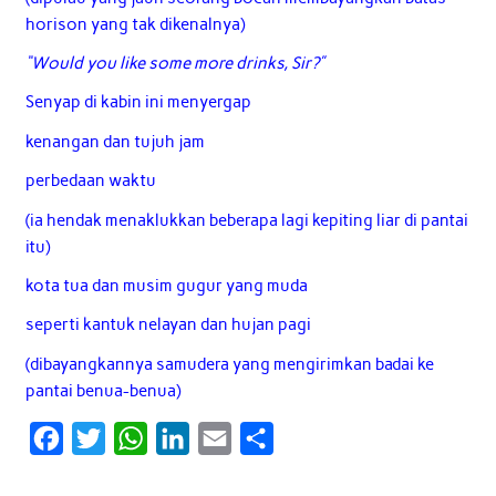
horison yang tak dikenalnya)
“Would you like some more drinks, Sir?”
Senyap di kabin ini menyergap
kenangan dan tujuh jam
perbedaan waktu
(ia hendak menaklukkan beberapa lagi kepiting liar di pantai
itu)
kota tua dan musim gugur yang muda
seperti kantuk nelayan dan hujan pagi
(dibayangkannya samudera yang mengirimkan badai ke
pantai benua-benua)
F
T
W
L
E
S
a
w
h
i
m
h