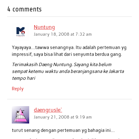
c
i
a
n
a
a
4 comments
e
t
t
k
i
r
b
t
s
e
l
e
Nuntung
o
e
A
d
January 18, 2008 at 7:32 am
o
r
p
I
Yayayaya…tawwa senangnya. Itu adalah pertemuan yg
k
p
n
impressif, saya bisa lihat dari senyumta berdua gang.
Terimakasih Daeng Nuntung. Sayang kita belum
sempat ketemu waktu anda beranjangsana ke Jakarta
tempo hari
Reply
daengrusle'
January 21, 2008 at 9:19 am
turut senang dengan pertemuan yg bahagia ini…