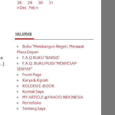
28
29
30
31
« Dec
Feb »
HALAMAN
Buku “Membangun Negeri, Merawat
Masa Depan
F.A.Q BUKU “NARSIS”
ma
F.A.Q. BUKU PUISI “MENYESAP
[…]
SENYAP”
Front Page
Karya & Kiprah
KOLEKSI E-BOOK
Kontak Saya
MY ARTICLE @YAHOO INDONESIA
Portofolio
Tentang Saya