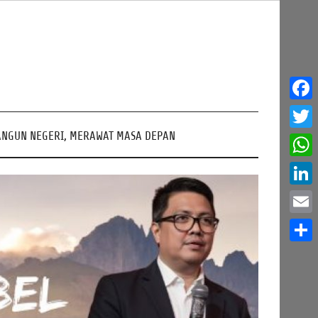
Face
NGUN NEGERI, MERAWAT MASA DEPAN
Twitt
What
Linke
Email
Share