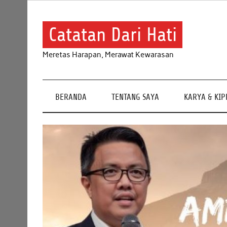
Skip
to
content
Catatan Dari Hati
Meretas Harapan, Merawat Kewarasan
BERANDA
TENTANG SAYA
KARYA & KI