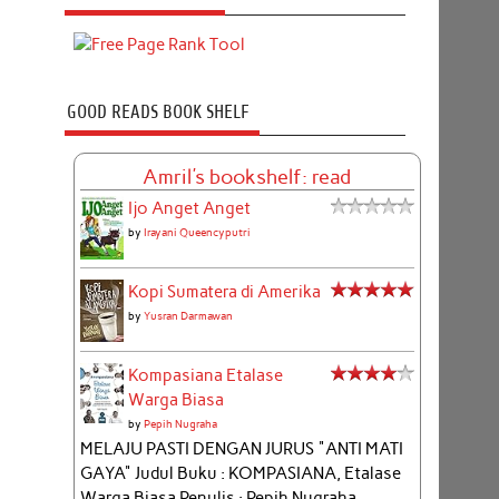
GOOD READS BOOK SHELF
Amril's bookshelf: read
Ijo Anget Anget
by
Irayani Queencyputri
Kopi Sumatera di Amerika
by
Yusran Darmawan
Kompasiana Etalase
Warga Biasa
by
Pepih Nugraha
MELAJU PASTI DENGAN JURUS "ANTI MATI
GAYA" Judul Buku : KOMPASIANA, Etalase
Warga Biasa Penulis : Pepih Nugraha