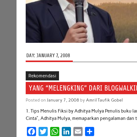
DAY:
JANUARY 7, 2008
Rekomendasi
YANG “MELENGKING” DARI BLOGWALKI
Posted on
January 7, 2008
by
Amril Taufik Gobel
1. Tips Menulis Fiksi by Adhitya Mulya Penulis buku l
Cinta”, Adhitya Mulya, memaparkan pengalaman dan tip
F
T
W
L
E
S