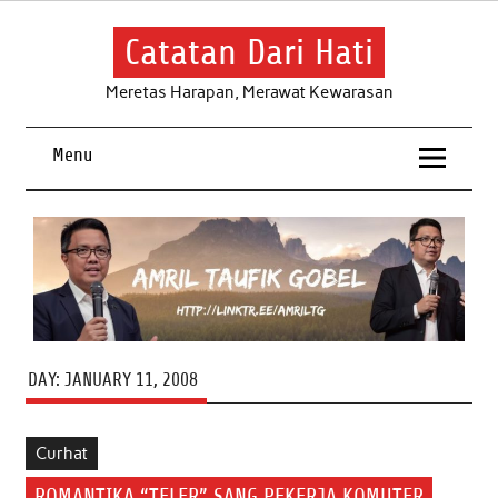
Skip
to
content
Catatan Dari Hati
Meretas Harapan, Merawat Kewarasan
Menu
DAY:
JANUARY 11, 2008
Curhat
ROMANTIKA “TELER” SANG PEKERJA KOMUTER