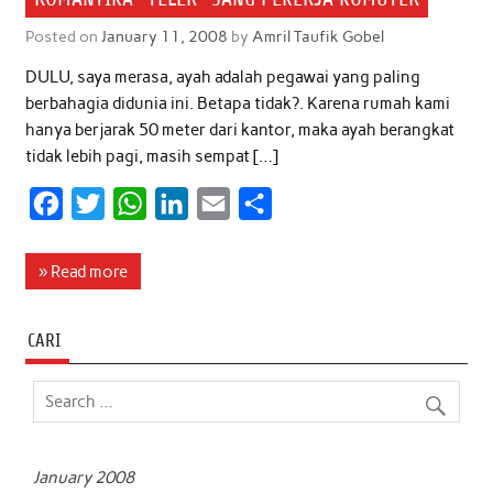
Posted on
January 11, 2008
by
Amril Taufik Gobel
DULU, saya merasa, ayah adalah pegawai yang paling
berbahagia didunia ini. Betapa tidak?. Karena rumah kami
hanya berjarak 50 meter dari kantor, maka ayah berangkat
tidak lebih pagi, masih sempat […]
F
T
W
L
E
S
a
w
h
i
m
h
c
i
a
n
a
a
» Read more
e
t
t
k
i
r
b
t
s
e
l
e
CARI
o
e
A
d
o
r
p
I
k
p
n
January 2008