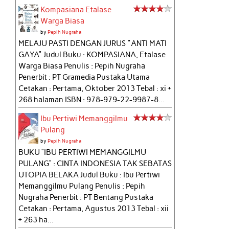
Kompasiana Etalase
Warga Biasa
by
Pepih Nugraha
MELAJU PASTI DENGAN JURUS "ANTI MATI
GAYA" Judul Buku : KOMPASIANA, Etalase
Warga Biasa Penulis : Pepih Nugraha
Penerbit : PT Gramedia Pustaka Utama
Cetakan : Pertama, Oktober 2013 Tebal : xi +
268 halaman ISBN : 978-979-22-9987-8...
Ibu Pertiwi Memanggilmu
Pulang
by
Pepih Nugraha
BUKU “IBU PERTIWI MEMANGGILMU
PULANG” : CINTA INDONESIA TAK SEBATAS
UTOPIA BELAKA Judul Buku : Ibu Pertiwi
Memanggilmu Pulang Penulis : Pepih
Nugraha Penerbit : PT Bentang Pustaka
Cetakan : Pertama, Agustus 2013 Tebal : xii
+ 263 ha...