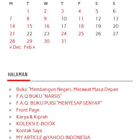
M
T
W
T
F
S
S
1
2
3
4
5
6
7
8
9
10
11
12
13
14
15
16
17
18
19
20
21
22
23
24
25
26
27
28
29
30
31
« Dec
Feb »
HALAMAN
Buku “Membangun Negeri, Merawat Masa Depan
F.A.Q BUKU “NARSIS”
F.A.Q. BUKU PUISI “MENYESAP SENYAP”
Front Page
Karya & Kiprah
KOLEKSI E-BOOK
Kontak Saya
MY ARTICLE @YAHOO INDONESIA