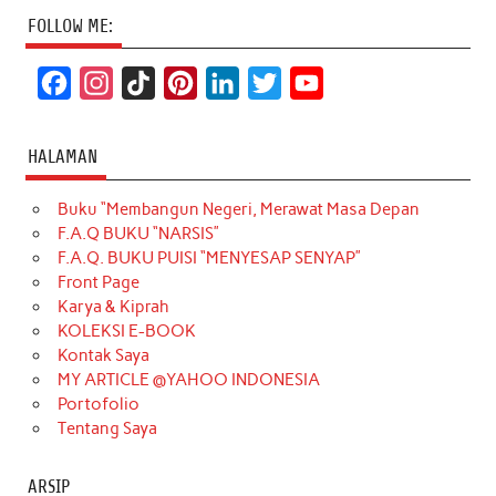
FOLLOW ME:
F
I
T
P
L
T
Y
a
n
i
i
i
w
o
c
s
k
n
n
i
u
HALAMAN
e
t
T
t
k
t
T
Buku “Membangun Negeri, Merawat Masa Depan
b
a
o
e
e
t
u
F.A.Q BUKU “NARSIS”
o
g
k
r
d
e
b
F.A.Q. BUKU PUISI “MENYESAP SENYAP”
o
r
e
I
r
e
Front Page
Karya & Kiprah
k
a
s
n
KOLEKSI E-BOOK
m
t
Kontak Saya
MY ARTICLE @YAHOO INDONESIA
Portofolio
Tentang Saya
ARSIP