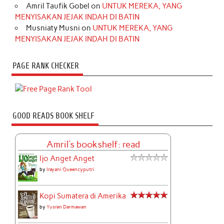
Amril Taufik Gobel
on
UNTUK MEREKA, YANG
MENYISAKAN JEJAK INDAH DI BATIN
Musniaty Musni
on
UNTUK MEREKA, YANG
MENYISAKAN JEJAK INDAH DI BATIN
PAGE RANK CHECKER
GOOD READS BOOK SHELF
Amril's bookshelf: read
Ijo Anget Anget
by
Irayani Queencyputri
Kopi Sumatera di Amerika
by
Yusran Darmawan