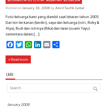
Posted on
January 30, 2008
by
Amril Taufik Gobel
Foto keluarga kami yang diambil saat lebaran tahun 2005.
Dari kiri ke kanan (berdiri), saya dan keluarga (istri, Rizky &
Alya), Budi dan istrinya (Rika) dan Iwan (suami Yayu)
sementara dalam […]
F
T
W
L
E
S
a
w
h
i
m
h
c
i
a
n
a
a
» Read more
e
t
t
k
i
r
b
t
s
e
l
e
CARI
o
e
A
d
o
r
p
I
k
p
n
January 2008