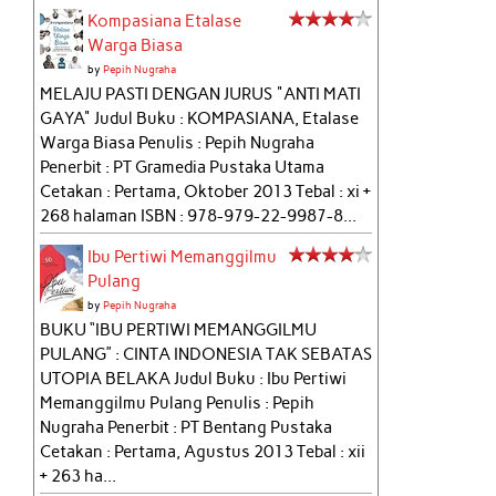
Kompasiana Etalase
Warga Biasa
by
Pepih Nugraha
MELAJU PASTI DENGAN JURUS "ANTI MATI
GAYA" Judul Buku : KOMPASIANA, Etalase
Warga Biasa Penulis : Pepih Nugraha
Penerbit : PT Gramedia Pustaka Utama
Cetakan : Pertama, Oktober 2013 Tebal : xi +
268 halaman ISBN : 978-979-22-9987-8...
Ibu Pertiwi Memanggilmu
Pulang
by
Pepih Nugraha
BUKU “IBU PERTIWI MEMANGGILMU
PULANG” : CINTA INDONESIA TAK SEBATAS
UTOPIA BELAKA Judul Buku : Ibu Pertiwi
Memanggilmu Pulang Penulis : Pepih
Nugraha Penerbit : PT Bentang Pustaka
Cetakan : Pertama, Agustus 2013 Tebal : xii
+ 263 ha...