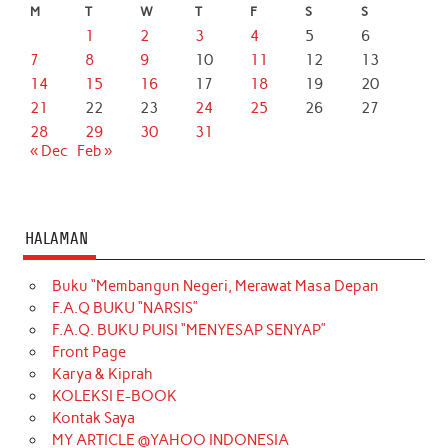
M
T
W
T
F
S
S
1
2
3
4
5
6
7
8
9
10
11
12
13
14
15
16
17
18
19
20
21
22
23
24
25
26
27
28
29
30
31
« Dec
Feb »
HALAMAN
Buku “Membangun Negeri, Merawat Masa Depan
F.A.Q BUKU “NARSIS”
F.A.Q. BUKU PUISI “MENYESAP SENYAP”
Front Page
Karya & Kiprah
KOLEKSI E-BOOK
Kontak Saya
MY ARTICLE @YAHOO INDONESIA