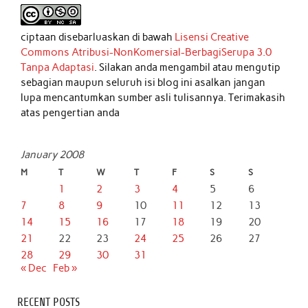
ciptaan disebarluaskan di bawah
Lisensi Creative
Commons Atribusi-NonKomersial-BerbagiSerupa 3.0
Tanpa Adaptasi
. Silakan anda mengambil atau mengutip
sebagian maupun seluruh isi blog ini asalkan jangan
lupa mencantumkan sumber asli tulisannya. Terimakasih
atas pengertian anda
January 2008
M
T
W
T
F
S
S
1
2
3
4
5
6
7
8
9
10
11
12
13
14
15
16
17
18
19
20
21
22
23
24
25
26
27
28
29
30
31
« Dec
Feb »
RECENT POSTS