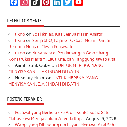
F
I
T
P
L
T
Y
a
n
i
i
i
w
o
c
s
k
n
n
i
u
RECENT COMMENTS
e
t
T
t
k
t
T
tikno
on
Soal Ikhlas, Kita Semua Masih Amatir
b
a
o
e
e
t
u
tikno
on
Senja SEO, Fajar GEO: Saat Mesin Pencari
o
g
k
r
d
e
b
Berganti Menjadi Mesin Penjawab
o
r
e
I
r
e
tikno
on
Nusantara di Persimpangan Gelombang:
Konstruksi Maritim, Laut Kita, dan Tanggung Jawab Kita
k
a
s
n
Amril Taufik Gobel
on
UNTUK MEREKA, YANG
m
t
MENYISAKAN JEJAK INDAH DI BATIN
Musniaty Musni
on
UNTUK MEREKA, YANG
MENYISAKAN JEJAK INDAH DI BATIN
POSTING TERAKHIR
Pesawat yang Berbelok ke Alor: Ketika Suara Satu
Mahasiswa Mengalahkan Agenda Rapat
August 9, 2026
Warga yang Dibingungkan Layar : Merawat Akal Sehat