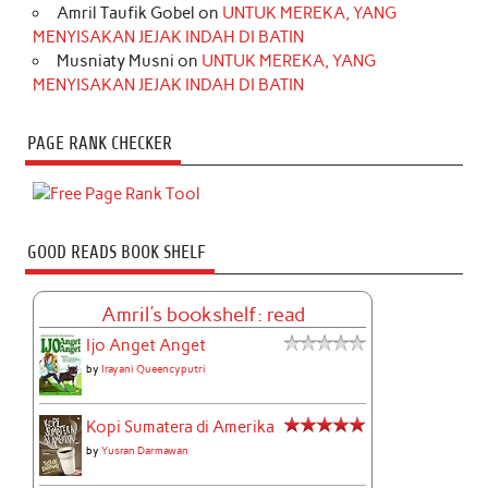
Amril Taufik Gobel
on
UNTUK MEREKA, YANG
MENYISAKAN JEJAK INDAH DI BATIN
Musniaty Musni
on
UNTUK MEREKA, YANG
MENYISAKAN JEJAK INDAH DI BATIN
PAGE RANK CHECKER
GOOD READS BOOK SHELF
Amril's bookshelf: read
Ijo Anget Anget
by
Irayani Queencyputri
Kopi Sumatera di Amerika
by
Yusran Darmawan