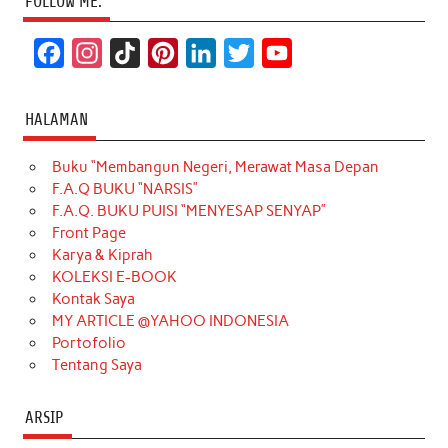
FOLLOW ME:
F
I
T
P
L
T
Y
a
n
i
i
i
w
o
c
s
k
n
n
i
u
HALAMAN
e
t
T
t
k
t
T
Buku “Membangun Negeri, Merawat Masa Depan
b
a
o
e
e
t
u
F.A.Q BUKU “NARSIS”
o
g
k
r
d
e
b
F.A.Q. BUKU PUISI “MENYESAP SENYAP”
o
r
e
I
r
e
Front Page
Karya & Kiprah
k
a
s
n
KOLEKSI E-BOOK
m
t
Kontak Saya
MY ARTICLE @YAHOO INDONESIA
Portofolio
Tentang Saya
ARSIP