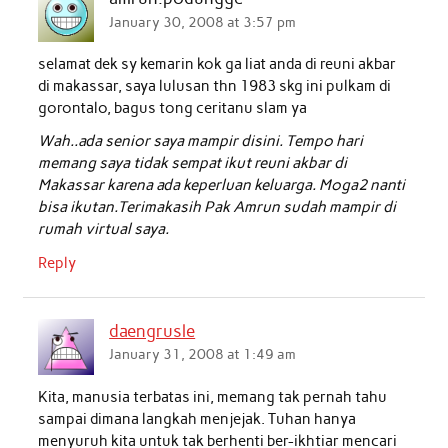
o
e
A
d
January 30, 2008 at 3:57 pm
o
r
p
I
selamat dek sy kemarin kok ga liat anda di reuni akbar
k
p
n
di makassar, saya lulusan thn 1983 skg ini pulkam di
gorontalo, bagus tong ceritanu slam ya
Wah..ada senior saya mampir disini. Tempo hari
memang saya tidak sempat ikut reuni akbar di
Makassar karena ada keperluan keluarga. Moga2 nanti
bisa ikutan.Terimakasih Pak Amrun sudah mampir di
rumah virtual saya.
Reply
daengrusle
January 31, 2008 at 1:49 am
Kita, manusia terbatas ini, memang tak pernah tahu
sampai dimana langkah menjejak. Tuhan hanya
menyuruh kita untuk tak berhenti ber-ikhtiar mencari