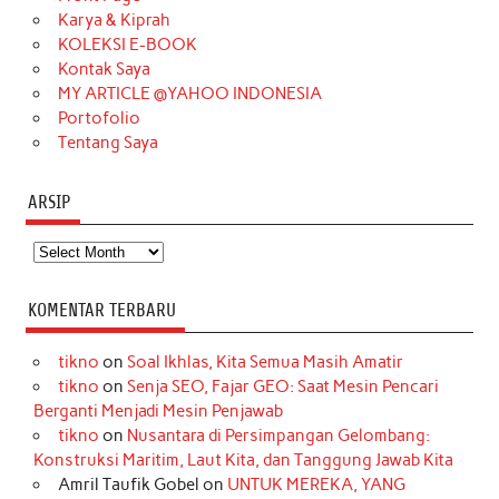
Karya & Kiprah
k
a
s
n
KOLEKSI E-BOOK
m
t
Kontak Saya
MY ARTICLE @YAHOO INDONESIA
Portofolio
Tentang Saya
ARSIP
Arsip
KOMENTAR TERBARU
tikno
on
Soal Ikhlas, Kita Semua Masih Amatir
tikno
on
Senja SEO, Fajar GEO: Saat Mesin Pencari
Berganti Menjadi Mesin Penjawab
tikno
on
Nusantara di Persimpangan Gelombang:
Konstruksi Maritim, Laut Kita, dan Tanggung Jawab Kita
Amril Taufik Gobel
on
UNTUK MEREKA, YANG