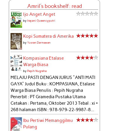
Amril's bookshelf: read
Ijo Anget Anget
by
Irayani Queencyputri
Kopi Sumatera di Amerika
by
Yusran Darmawan
Kompasiana Etalase
Warga Biasa
by
Pepih Nugraha
MELAJU PASTI DENGAN JURUS "ANTI MATI
GAYA" Judul Buku : KOMPASIANA, Etalase
Warga Biasa Penulis : Pepih Nugraha
Penerbit : PT Gramedia Pustaka Utama
Cetakan : Pertama, Oktober 2013 Tebal : xi +
268 halaman ISBN : 978-979-22-9987-8...
Ibu Pertiwi Memanggilmu
Pulang