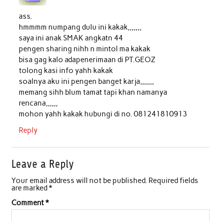
ass.
hmmmm numpang dulu ini kakak,,,,,,,
saya ini anak SMAK angkatn 44
pengen sharing nihh n mintol ma kakak
bisa gag kalo adapenerimaan di PT.GEOZ
tolong kasi info yahh kakak
soalnya aku ini pengen banget karja,,,,,,,
memang sihh blum tamat tapi khan namanya
rencana,,,,,,
mohon yahh kakak hubungi di no. 081241810913
Reply
Leave a Reply
Your email address will not be published.
Required fields
are marked
*
Comment
*