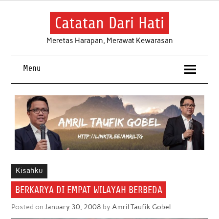
Skip
to
content
Catatan Dari Hati
Meretas Harapan, Merawat Kewarasan
Menu
Kisahku
BERKARYA DI EMPAT WILAYAH BERBEDA
Posted on
January 30, 2008
by
Amril Taufik Gobel