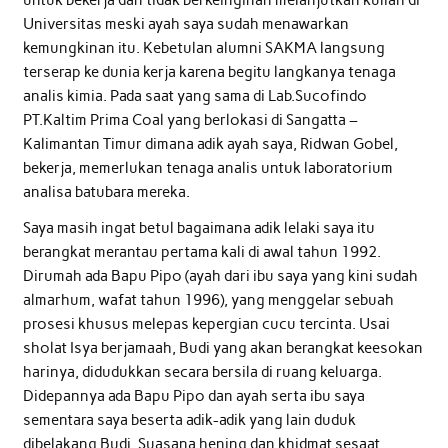
untuk bekerja dan tidak berkeinginan melanjutkan kuliah di
Universitas meski ayah saya sudah menawarkan
kemungkinan itu. Kebetulan alumni SAKMA langsung
terserap ke dunia kerja karena begitu langkanya tenaga
analis kimia. Pada saat yang sama di Lab.Sucofindo
PT.Kaltim Prima Coal yang berlokasi di Sangatta –
Kalimantan Timur dimana adik ayah saya, Ridwan Gobel,
bekerja, memerlukan tenaga analis untuk laboratorium
analisa batubara mereka.
Saya masih ingat betul bagaimana adik lelaki saya itu
berangkat merantau pertama kali di awal tahun 1992.
Dirumah ada Bapu Pipo (ayah dari ibu saya yang kini sudah
almarhum, wafat tahun 1996), yang menggelar sebuah
prosesi khusus melepas kepergian cucu tercinta. Usai
sholat Isya berjamaah, Budi yang akan berangkat keesokan
harinya, didudukkan secara bersila di ruang keluarga.
Didepannya ada Bapu Pipo dan ayah serta ibu saya
sementara saya beserta adik-adik yang lain duduk
dibelakang Budi. Suasana hening dan khidmat sesaat