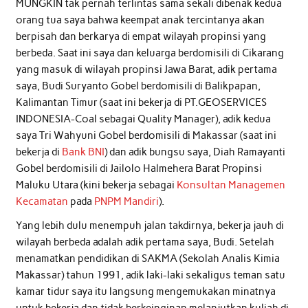
MUNGKIN tak pernah terlintas sama sekali dibenak kedua
orang tua saya bahwa keempat anak tercintanya akan
berpisah dan berkarya di empat wilayah propinsi yang
berbeda. Saat ini saya dan keluarga berdomisili di Cikarang
yang masuk di wilayah propinsi Jawa Barat, adik pertama
saya, Budi Suryanto Gobel berdomisili di Balikpapan,
Kalimantan Timur (saat ini bekerja di PT.GEOSERVICES
INDONESIA-Coal sebagai Quality Manager), adik kedua
saya Tri Wahyuni Gobel berdomisili di Makassar (saat ini
bekerja di
Bank BNI
) dan adik bungsu saya, Diah Ramayanti
Gobel berdomisili di Jailolo Halmehera Barat Propinsi
Maluku Utara (kini bekerja sebagai
Konsultan Managemen
Kecamatan
pada
PNPM Mandiri
).
Yang lebih dulu menempuh jalan takdirnya, bekerja jauh di
wilayah berbeda adalah adik pertama saya, Budi. Setelah
menamatkan pendidikan di SAKMA (Sekolah Analis Kimia
Makassar) tahun 1991, adik laki-laki sekaligus teman satu
kamar tidur saya itu langsung mengemukakan minatnya