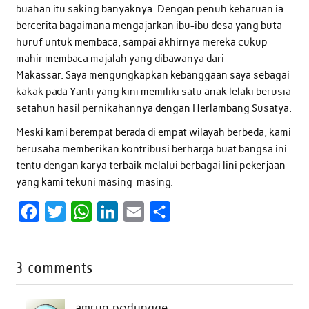
buahan itu saking banyaknya. Dengan penuh keharuan ia
bercerita bagaimana mengajarkan ibu-ibu desa yang buta
huruf untuk membaca, sampai akhirnya mereka cukup
mahir membaca majalah yang dibawanya dari
Makassar. Saya mengungkapkan kebanggaan saya sebagai
kakak pada Yanti yang kini memiliki satu anak lelaki berusia
setahun hasil pernikahannya dengan Herlambang Susatya.
Meski kami berempat berada di empat wilayah berbeda, kami
berusaha memberikan kontribusi berharga buat bangsa ini
tentu dengan karya terbaik melalui berbagai lini pekerjaan
yang kami tekuni masing-masing.
F
T
W
L
E
S
a
w
h
i
m
h
c
i
a
n
a
a
3 comments
e
t
t
k
i
r
b
t
s
e
l
e
amrun.podungge