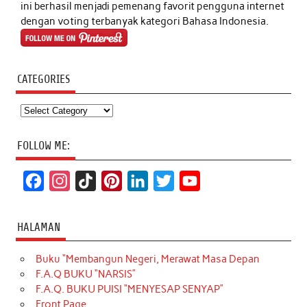
ini berhasil menjadi pemenang favorit pengguna internet
dengan voting terbanyak kategori Bahasa Indonesia.
CATEGORIES
Categories
FOLLOW ME:
F
I
T
P
L
T
Y
a
n
i
i
i
w
o
c
s
k
n
n
i
u
HALAMAN
e
t
T
t
k
t
T
Buku “Membangun Negeri, Merawat Masa Depan
b
a
o
e
e
t
u
F.A.Q BUKU “NARSIS”
o
g
k
r
d
e
b
F.A.Q. BUKU PUISI “MENYESAP SENYAP”
o
r
e
I
r
e
Front Page