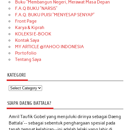
Buku “Membangun Negeri, Merawat Masa Depan
F.A.Q BUKU “NARSIS”
F.A.Q. BUKU PUISI “MENYESAP SENYAP”
Front Page
Karya & Kiprah
KOLEKSI E-BOOK
Kontak Saya
MY ARTICLE @YAHOO INDONESIA
Portofolio
Tentang Saya
KATEGORI
Kategori
SIAPA DAENG BATTALA?
Amril Taufik Gobel
yang menjuluki dirinya sebagai Daeng
Battala'-- sebagai sebentuk penghargaan spesial pada
tanah tempat kelahiran--ini adalah lelaki yang lahir di