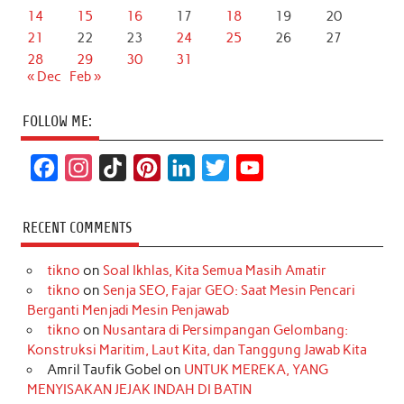
14
15
16
17
18
19
20
21
22
23
24
25
26
27
28
29
30
31
« Dec
Feb »
FOLLOW ME:
F
I
T
P
L
T
Y
a
n
i
i
i
w
o
c
s
k
n
n
i
u
RECENT COMMENTS
e
t
T
t
k
t
T
tikno
on
Soal Ikhlas, Kita Semua Masih Amatir
b
a
o
e
e
t
u
tikno
on
Senja SEO, Fajar GEO: Saat Mesin Pencari
o
g
k
r
d
e
b
Berganti Menjadi Mesin Penjawab
o
r
e
I
r
e
tikno
on
Nusantara di Persimpangan Gelombang:
Konstruksi Maritim, Laut Kita, dan Tanggung Jawab Kita
k
a
s
n
Amril Taufik Gobel
on
UNTUK MEREKA, YANG
m
t
MENYISAKAN JEJAK INDAH DI BATIN