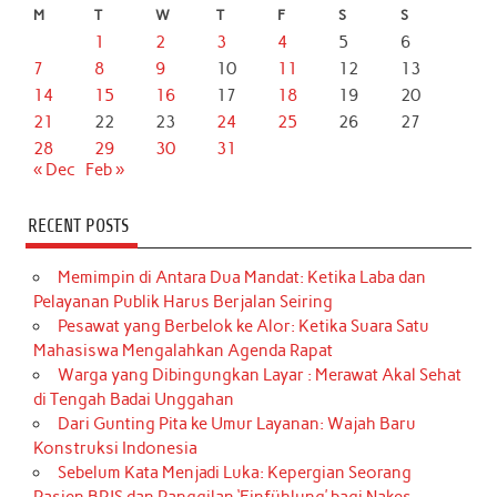
M
T
W
T
F
S
S
1
2
3
4
5
6
7
8
9
10
11
12
13
14
15
16
17
18
19
20
21
22
23
24
25
26
27
28
29
30
31
« Dec
Feb »
RECENT POSTS
Memimpin di Antara Dua Mandat: Ketika Laba dan
Pelayanan Publik Harus Berjalan Seiring
Pesawat yang Berbelok ke Alor: Ketika Suara Satu
Mahasiswa Mengalahkan Agenda Rapat
Warga yang Dibingungkan Layar : Merawat Akal Sehat
di Tengah Badai Unggahan
Dari Gunting Pita ke Umur Layanan: Wajah Baru
Konstruksi Indonesia
Sebelum Kata Menjadi Luka: Kepergian Seorang