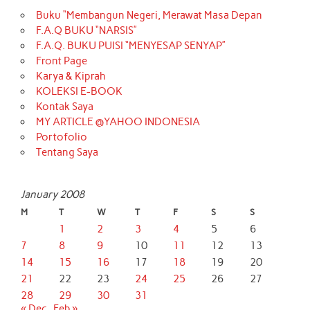
Buku “Membangun Negeri, Merawat Masa Depan
F.A.Q BUKU “NARSIS”
F.A.Q. BUKU PUISI “MENYESAP SENYAP”
Front Page
Karya & Kiprah
KOLEKSI E-BOOK
Kontak Saya
MY ARTICLE @YAHOO INDONESIA
Portofolio
Tentang Saya
January 2008
M
T
W
T
F
S
S
1
2
3
4
5
6
7
8
9
10
11
12
13
14
15
16
17
18
19
20
21
22
23
24
25
26
27
28
29
30
31
« Dec
Feb »