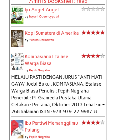
Amril's bookshelf: read
Ijo Anget Anget
by
Irayani Queencyputri
Kopi Sumatera di Amerika
by
Yusran Darmawan
Kompasiana Etalase
Warga Biasa
by
Pepih Nugraha
MELAJU PASTI DENGAN JURUS "ANTI MATI
GAYA" Judul Buku : KOMPASIANA, Etalase
Warga Biasa Penulis : Pepih Nugraha
Penerbit : PT Gramedia Pustaka Utama
Cetakan : Pertama, Oktober 2013 Tebal : xi +
268 halaman ISBN : 978-979-22-9987-8...
Ibu Pertiwi Memanggilmu
Pulang
by
Pepih Nugraha