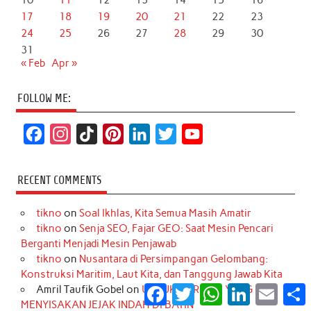
10
11
12
13
14
15
16
17
18
19
20
21
22
23
24
25
26
27
28
29
30
31
« Feb
Apr »
FOLLOW ME:
F
I
T
P
L
T
Y
a
n
i
i
i
w
o
c
s
k
n
n
i
u
RECENT COMMENTS
e
t
T
t
k
t
T
tikno
on
Soal Ikhlas, Kita Semua Masih Amatir
b
a
o
e
e
t
u
tikno
on
Senja SEO, Fajar GEO: Saat Mesin Pencari
o
g
k
r
d
e
b
Berganti Menjadi Mesin Penjawab
o
r
e
I
r
e
tikno
on
Nusantara di Persimpangan Gelombang:
Konstruksi Maritim, Laut Kita, dan Tanggung Jawab Kita
k
a
s
n
Facebook
Twitter
WhatsApp
LinkedIn
Email
S
Amril Taufik Gobel
on
UNTUK MEREKA, YANG
m
t
MENYISAKAN JEJAK INDAH DI BATIN