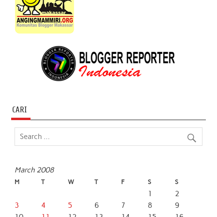
CARI
March 2008
M
T
W
T
F
S
S
1
2
3
4
5
6
7
8
9