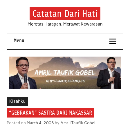
Skip
to
content
Catatan Dari Hati
Meretas Harapan, Merawat Kewarasan
Menu
Kisahku
“GEBRAKAN” SASTRA DARI MAKASSAR
Posted on
March 4, 2008
by
Amril Taufik Gobel