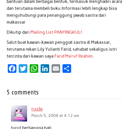
bantuan dalam berbagai bentuk, termasuk menghadiri acara
dan terutama membeli buku.Informasi lebih lengkap bisa
menguhubungi para penanggung jawab sastra dari
makassar
Dikutip dari
Mailing List PANYINGKUL!
Salut buat kawan-kawan penggiat sastra di Makassar,
terutama rekan Lily Yulianti Farid, sahabat sekaligus istri
tercinta dari kawan saya
Farid Ma’ruf Ibrahim
.
F
T
W
L
E
S
a
w
h
i
m
h
c
i
a
n
a
a
5 comments
e
t
t
k
i
r
b
t
s
e
l
e
rusle
o
e
A
d
March 5, 2008 at 4:12 am
o
r
p
I
turut berbangga hati….
k
p
n