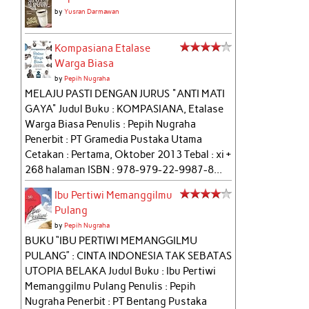
by
Yusran Darmawan
Kompasiana Etalase
Warga Biasa
by
Pepih Nugraha
MELAJU PASTI DENGAN JURUS "ANTI MATI
GAYA" Judul Buku : KOMPASIANA, Etalase
Warga Biasa Penulis : Pepih Nugraha
Penerbit : PT Gramedia Pustaka Utama
Cetakan : Pertama, Oktober 2013 Tebal : xi +
268 halaman ISBN : 978-979-22-9987-8...
Ibu Pertiwi Memanggilmu
Pulang
by
Pepih Nugraha
BUKU “IBU PERTIWI MEMANGGILMU
PULANG” : CINTA INDONESIA TAK SEBATAS
UTOPIA BELAKA Judul Buku : Ibu Pertiwi
Memanggilmu Pulang Penulis : Pepih
Nugraha Penerbit : PT Bentang Pustaka