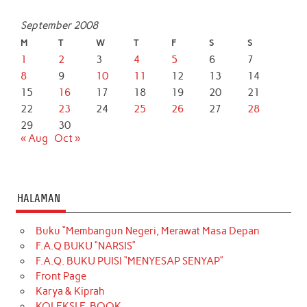
September 2008
M
T
W
T
F
S
S
1
2
3
4
5
6
7
8
9
10
11
12
13
14
15
16
17
18
19
20
21
22
23
24
25
26
27
28
29
30
« Aug
Oct »
HALAMAN
Buku “Membangun Negeri, Merawat Masa Depan
F.A.Q BUKU “NARSIS”
F.A.Q. BUKU PUISI “MENYESAP SENYAP”
Front Page
Karya & Kiprah
KOLEKSI E-BOOK