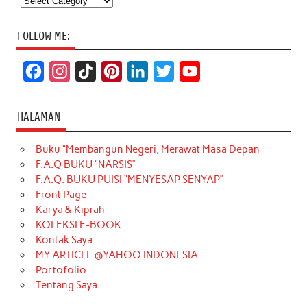
FOLLOW ME:
F
I
T
P
L
T
Y
a
n
i
i
i
w
o
c
s
k
n
n
i
u
HALAMAN
e
t
T
t
k
t
T
Buku “Membangun Negeri, Merawat Masa Depan
b
a
o
e
e
t
u
F.A.Q BUKU “NARSIS”
o
g
k
r
d
e
b
F.A.Q. BUKU PUISI “MENYESAP SENYAP”
o
r
e
I
r
e
Front Page
Karya & Kiprah
k
a
s
n
KOLEKSI E-BOOK
m
t
Kontak Saya
MY ARTICLE @YAHOO INDONESIA
Portofolio
Tentang Saya