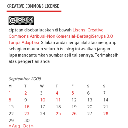
CREATIVE COMMONS LICENSE
ciptaan disebarluaskan di bawah
Lisensi Creative
Commons Atribusi-NonKomersial-BerbagiSerupa 3.0
Tanpa Adaptasi
. Silakan anda mengambil atau mengutip
sebagian maupun seluruh isi blog ini asalkan jangan
lupa mencantumkan sumber asli tulisannya. Terimakasih
atas pengertian anda
September 2008
M
T
W
T
F
S
S
1
2
3
4
5
6
7
8
9
10
11
12
13
14
15
16
17
18
19
20
21
22
23
24
25
26
27
28
29
30
« Aug
Oct »