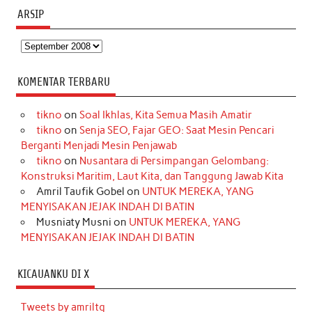
ARSIP
Arsip
KOMENTAR TERBARU
tikno
on
Soal Ikhlas, Kita Semua Masih Amatir
tikno
on
Senja SEO, Fajar GEO: Saat Mesin Pencari
Berganti Menjadi Mesin Penjawab
tikno
on
Nusantara di Persimpangan Gelombang:
Konstruksi Maritim, Laut Kita, dan Tanggung Jawab Kita
Amril Taufik Gobel
on
UNTUK MEREKA, YANG
MENYISAKAN JEJAK INDAH DI BATIN
Musniaty Musni
on
UNTUK MEREKA, YANG
MENYISAKAN JEJAK INDAH DI BATIN
KICAUANKU DI X
Tweets by amriltg