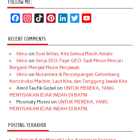
FOLLOW ME:
F
I
T
P
L
T
Y
a
n
i
i
i
w
o
c
s
k
n
n
i
u
RECENT COMMENTS
e
t
T
t
k
t
T
tikno
on
Soal Ikhlas, Kita Semua Masih Amatir
b
a
o
e
e
t
u
tikno
on
Senja SEO, Fajar GEO: Saat Mesin Pencari
o
g
k
r
d
e
b
Berganti Menjadi Mesin Penjawab
o
r
e
I
r
e
tikno
on
Nusantara di Persimpangan Gelombang:
Konstruksi Maritim, Laut Kita, dan Tanggung Jawab Kita
k
a
s
n
Amril Taufik Gobel
on
UNTUK MEREKA, YANG
m
t
MENYISAKAN JEJAK INDAH DI BATIN
Musniaty Musni
on
UNTUK MEREKA, YANG
MENYISAKAN JEJAK INDAH DI BATIN
POSTING TERAKHIR
Sebelum Kata Menjadi Luka: Kepergian Seorang