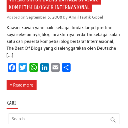
KOMPETISI BLOGGER INTERNASIONAL
Posted on
September 5, 2008
by
Amril Taufik Gobel
Kawan-kawan yang baik, sebagai tindak lanjut posting
saya sebelumnya, blog ini akhirnya terdaftar sebagai salah
satu dari peserta kompetisi blog bertaraf Internasional,
The Best Of Blogs yang diselenggarakan oleh Deutsche
[…]
F
T
W
L
E
S
a
w
h
i
m
h
c
i
a
n
a
a
» Read more
e
t
t
k
i
r
b
t
s
e
l
e
CARI
o
e
A
d
o
r
p
I
k
p
n