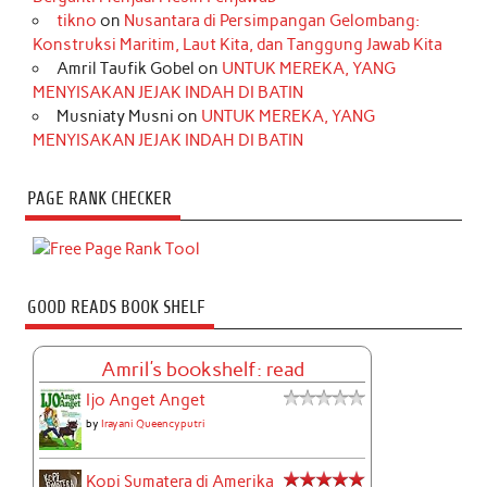
tikno
on
Nusantara di Persimpangan Gelombang:
Konstruksi Maritim, Laut Kita, dan Tanggung Jawab Kita
Amril Taufik Gobel
on
UNTUK MEREKA, YANG
MENYISAKAN JEJAK INDAH DI BATIN
Musniaty Musni
on
UNTUK MEREKA, YANG
MENYISAKAN JEJAK INDAH DI BATIN
PAGE RANK CHECKER
GOOD READS BOOK SHELF
Amril's bookshelf: read
Ijo Anget Anget
by
Irayani Queencyputri
Kopi Sumatera di Amerika