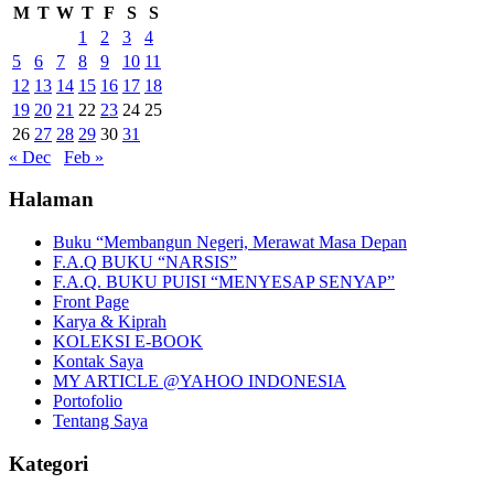
M
T
W
T
F
S
S
1
2
3
4
5
6
7
8
9
10
11
12
13
14
15
16
17
18
19
20
21
22
23
24
25
26
27
28
29
30
31
« Dec
Feb »
Halaman
Buku “Membangun Negeri, Merawat Masa Depan
F.A.Q BUKU “NARSIS”
F.A.Q. BUKU PUISI “MENYESAP SENYAP”
Front Page
Karya & Kiprah
KOLEKSI E-BOOK
Kontak Saya
MY ARTICLE @YAHOO INDONESIA
Portofolio
Tentang Saya
Kategori