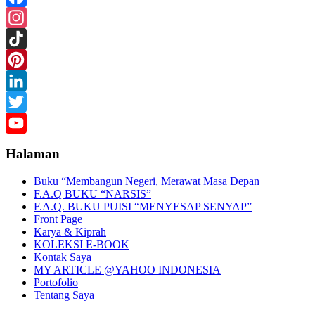
Facebook
Instagram
TikTok
Pinterest
LinkedIn
Twitter
YouTube
Halaman
Buku “Membangun Negeri, Merawat Masa Depan
F.A.Q BUKU “NARSIS”
F.A.Q. BUKU PUISI “MENYESAP SENYAP”
Front Page
Karya & Kiprah
KOLEKSI E-BOOK
Kontak Saya
MY ARTICLE @YAHOO INDONESIA
Portofolio
Tentang Saya