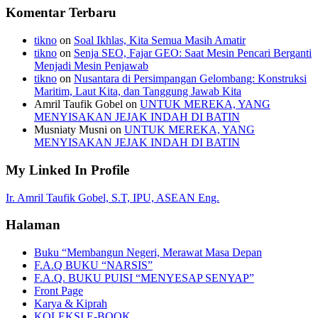
Komentar Terbaru
tikno
on
Soal Ikhlas, Kita Semua Masih Amatir
tikno
on
Senja SEO, Fajar GEO: Saat Mesin Pencari Berganti
Menjadi Mesin Penjawab
tikno
on
Nusantara di Persimpangan Gelombang: Konstruksi
Maritim, Laut Kita, dan Tanggung Jawab Kita
Amril Taufik Gobel
on
UNTUK MEREKA, YANG
MENYISAKAN JEJAK INDAH DI BATIN
Musniaty Musni
on
UNTUK MEREKA, YANG
MENYISAKAN JEJAK INDAH DI BATIN
My Linked In Profile
Ir. Amril Taufik Gobel, S.T, IPU, ASEAN Eng.
Halaman
Buku “Membangun Negeri, Merawat Masa Depan
F.A.Q BUKU “NARSIS”
F.A.Q. BUKU PUISI “MENYESAP SENYAP”
Front Page
Karya & Kiprah
KOLEKSI E-BOOK