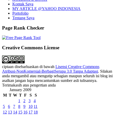
Kontak Saya
MY ARTICLE @YAHOO INDONESIA
Portofolio
Tentang Saya
Page Rank Checker
Creative Commons License
ciptaan disebarluaskan di bawah
Lisensi Creative Commons
Atribusi-NonKomersial-BerbagiSerupa 3.0 Tanpa Adaptasi
. Silakan
anda mengambil atau mengutip sebagian maupun seluruh isi blog ini
asalkan jangan lupa mencantumkan sumber asli tulisannya.
Terimakasih atas pengertian anda
January 2009
M
T
W
T
F
S
S
1
2
3
4
5
6
7
8
9
10
11
12
13
14
15
16
17
18