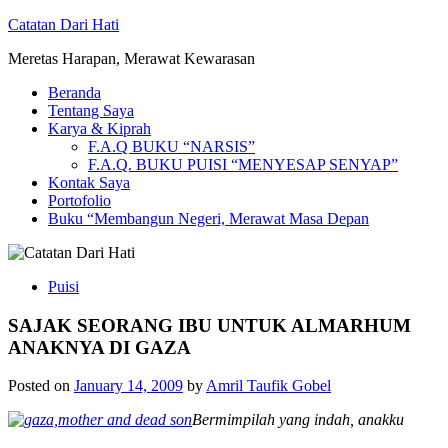
Skip
Catatan Dari Hati
to
Meretas Harapan, Merawat Kewarasan
content
Beranda
Tentang Saya
Karya & Kiprah
F.A.Q BUKU “NARSIS”
F.A.Q. BUKU PUISI “MENYESAP SENYAP”
Kontak Saya
Portofolio
Buku “Membangun Negeri, Merawat Masa Depan
Puisi
SAJAK SEORANG IBU UNTUK ALMARHUM
ANAKNYA DI GAZA
Posted on
January 14, 2009
by
Amril Taufik Gobel
Bermimpilah yang indah, anakku