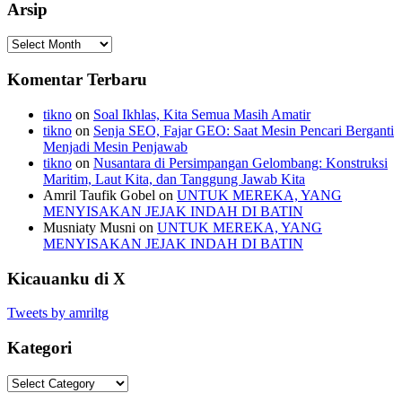
Arsip
Arsip
Komentar Terbaru
tikno
on
Soal Ikhlas, Kita Semua Masih Amatir
tikno
on
Senja SEO, Fajar GEO: Saat Mesin Pencari Berganti
Menjadi Mesin Penjawab
tikno
on
Nusantara di Persimpangan Gelombang: Konstruksi
Maritim, Laut Kita, dan Tanggung Jawab Kita
Amril Taufik Gobel
on
UNTUK MEREKA, YANG
MENYISAKAN JEJAK INDAH DI BATIN
Musniaty Musni
on
UNTUK MEREKA, YANG
MENYISAKAN JEJAK INDAH DI BATIN
Kicauanku di X
Tweets by amriltg
Kategori
Kategori