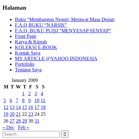
Halaman
Buku “Membangun Negeri, Merawat Masa Depan
F.A.Q BUKU “NARSIS”
F.A.Q. BUKU PUISI “MENYESAP SENYAP”
Front Page
Karya & Kiprah
KOLEKSI E-BOOK
Kontak Saya
MY ARTICLE @YAHOO INDONESIA
Portofolio
Tentang Saya
January 2009
M
T
W
T
F
S
S
1
2
3
4
5
6
7
8
9
10
11
12
13
14
15
16
17
18
19
20
21
22
23
24
25
26
27
28
29
30
31
« Dec
Feb »
Search
for: