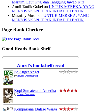
Maritim, Laut Kita, dan Tanggung Jawab Kita
Amril Taufik Gobel
on
UNTUK MEREKA, YANG
MENYISAKAN JEJAK INDAH DI BATIN
Musniaty Musni
on
UNTUK MEREKA, YANG
MENYISAKAN JEJAK INDAH DI BATIN
Page Rank Checker
Good Reads Book Shelf
Amril's bookshelf: read
Ijo Anget Anget
by
Irayani Queencyputri
Kopi Sumatera di Amerika
by
Yusran Darmawan
Kompasiana Etalase Warga