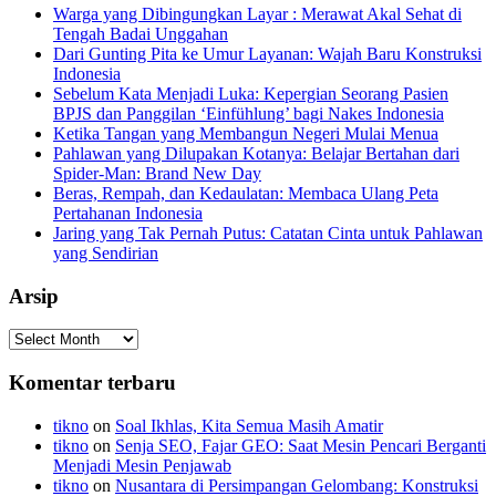
Warga yang Dibingungkan Layar : Merawat Akal Sehat di
Tengah Badai Unggahan
Dari Gunting Pita ke Umur Layanan: Wajah Baru Konstruksi
Indonesia
Sebelum Kata Menjadi Luka: Kepergian Seorang Pasien
BPJS dan Panggilan ‘Einfühlung’ bagi Nakes Indonesia
Ketika Tangan yang Membangun Negeri Mulai Menua
Pahlawan yang Dilupakan Kotanya: Belajar Bertahan dari
Spider-Man: Brand New Day
Beras, Rempah, dan Kedaulatan: Membaca Ulang Peta
Pertahanan Indonesia
Jaring yang Tak Pernah Putus: Catatan Cinta untuk Pahlawan
yang Sendirian
Arsip
Arsip
Komentar terbaru
tikno
on
Soal Ikhlas, Kita Semua Masih Amatir
tikno
on
Senja SEO, Fajar GEO: Saat Mesin Pencari Berganti
Menjadi Mesin Penjawab
tikno
on
Nusantara di Persimpangan Gelombang: Konstruksi