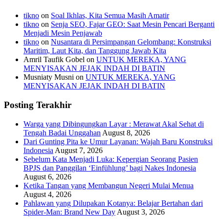
tikno
on
Soal Ikhlas, Kita Semua Masih Amatir
tikno
on
Senja SEO, Fajar GEO: Saat Mesin Pencari Berganti
Menjadi Mesin Penjawab
tikno
on
Nusantara di Persimpangan Gelombang: Konstruksi
Maritim, Laut Kita, dan Tanggung Jawab Kita
Amril Taufik Gobel
on
UNTUK MEREKA, YANG
MENYISAKAN JEJAK INDAH DI BATIN
Musniaty Musni
on
UNTUK MEREKA, YANG
MENYISAKAN JEJAK INDAH DI BATIN
Posting Terakhir
Warga yang Dibingungkan Layar : Merawat Akal Sehat di
Tengah Badai Unggahan
August 8, 2026
Dari Gunting Pita ke Umur Layanan: Wajah Baru Konstruksi
Indonesia
August 7, 2026
Sebelum Kata Menjadi Luka: Kepergian Seorang Pasien
BPJS dan Panggilan ‘Einfühlung’ bagi Nakes Indonesia
August 6, 2026
Ketika Tangan yang Membangun Negeri Mulai Menua
August 4, 2026
Pahlawan yang Dilupakan Kotanya: Belajar Bertahan dari
Spider-Man: Brand New Day
August 3, 2026