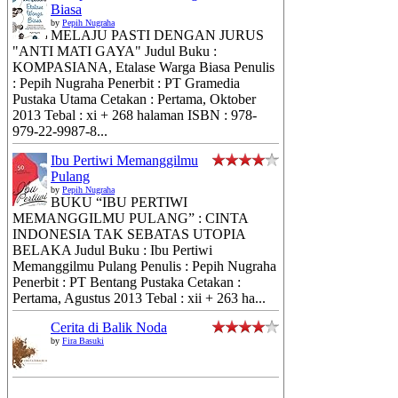
Biasa
by
Pepih Nugraha
MELAJU PASTI DENGAN JURUS
"ANTI MATI GAYA" Judul Buku :
KOMPASIANA, Etalase Warga Biasa Penulis
: Pepih Nugraha Penerbit : PT Gramedia
Pustaka Utama Cetakan : Pertama, Oktober
2013 Tebal : xi + 268 halaman ISBN : 978-
979-22-9987-8...
Ibu Pertiwi Memanggilmu
Pulang
by
Pepih Nugraha
BUKU “IBU PERTIWI
MEMANGGILMU PULANG” : CINTA
INDONESIA TAK SEBATAS UTOPIA
BELAKA Judul Buku : Ibu Pertiwi
Memanggilmu Pulang Penulis : Pepih Nugraha
Penerbit : PT Bentang Pustaka Cetakan :
Pertama, Agustus 2013 Tebal : xii + 263 ha...
Cerita di Balik Noda
by
Fira Basuki