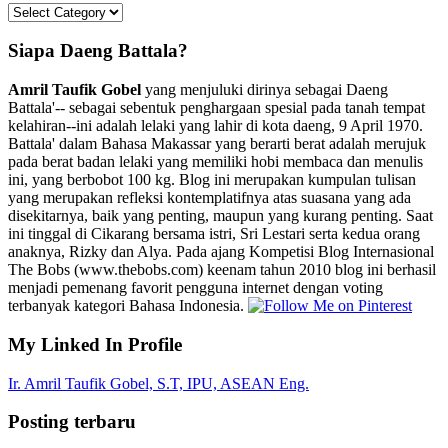
Kategori
Siapa Daeng Battala?
Amril Taufik Gobel
yang menjuluki dirinya sebagai Daeng
Battala'-- sebagai sebentuk penghargaan spesial pada tanah tempat
kelahiran--ini adalah lelaki yang lahir di kota daeng, 9 April 1970.
Battala' dalam Bahasa Makassar yang berarti berat adalah merujuk
pada berat badan lelaki yang memiliki hobi membaca dan menulis
ini, yang berbobot 100 kg. Blog ini merupakan kumpulan tulisan
yang merupakan refleksi kontemplatifnya atas suasana yang ada
disekitarnya, baik yang penting, maupun yang kurang penting. Saat
ini tinggal di Cikarang bersama istri, Sri Lestari serta kedua orang
anaknya, Rizky dan Alya. Pada ajang Kompetisi Blog Internasional
The Bobs (www.thebobs.com) keenam tahun 2010 blog ini berhasil
menjadi pemenang favorit pengguna internet dengan voting
terbanyak kategori Bahasa Indonesia.
My Linked In Profile
Ir. Amril Taufik Gobel, S.T, IPU, ASEAN Eng.
Posting terbaru