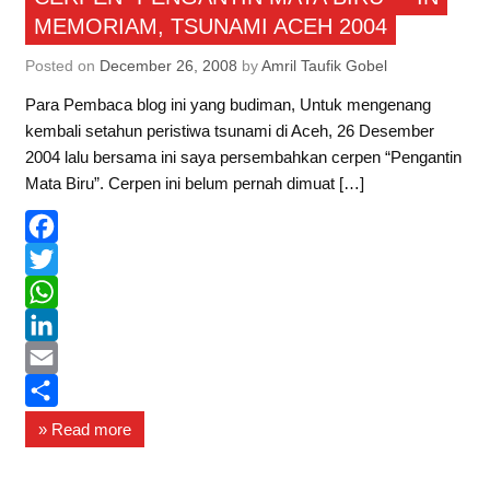
MEMORIAM, TSUNAMI ACEH 2004
p
I
e
n
Posted on
December 26, 2008
by
Amril Taufik Gobel
Para Pembaca blog ini yang budiman, Untuk mengenang
kembali setahun peristiwa tsunami di Aceh, 26 Desember
2004 lalu bersama ini saya persembahkan cerpen “Pengantin
Mata Biru”. Cerpen ini belum pernah dimuat […]
F
a
T
c
w
W
e
i
h
L
b
t
a
i
E
o
t
t
n
m
S
» Read more
o
e
s
k
a
h
k
r
A
e
i
a