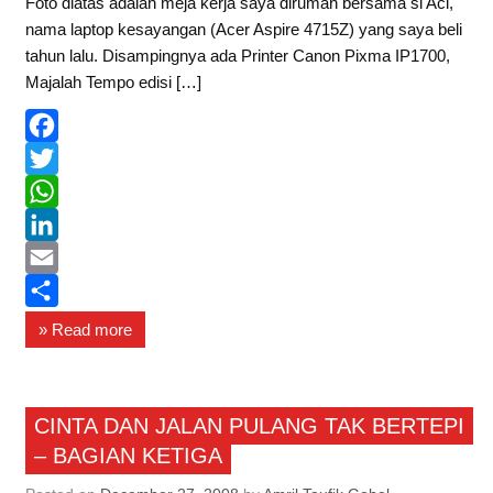
Foto diatas adalah meja kerja saya dirumah bersama si Aci,
nama laptop kesayangan (Acer Aspire 4715Z) yang saya beli
tahun lalu. Disampingnya ada Printer Canon Pixma IP1700,
Majalah Tempo edisi […]
F
a
T
c
w
W
e
i
h
L
b
t
a
i
E
o
t
t
n
m
S
» Read more
o
e
s
k
a
h
k
r
A
e
i
a
Saberin
p
d
l
r
CINTA DAN JALAN PULANG TAK BERTEPI
– BAGIAN KETIGA
p
I
e
n