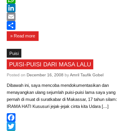
c
w
W
e
i
h
L
b
t
a
i
E
o
t
t
n
m
S
» Read more
o
e
s
k
a
h
k
r
A
e
i
a
Puisi
p
d
l
r
PUISI-PUISI DARI MASA LALU
p
I
e
Posted on
December 16, 2008
by
Amril Taufik Gobel
n
Dibawah ini, saya mencoba mendokumentasikan dan
menayangkan ulang sejumlah puisi-puisi lama saya yang
pernah di muat di suratkabar di Makassar, 17 tahun silam:
IRAMA HATI Kususuri jejak-jejak cinta kita Udara […]
F