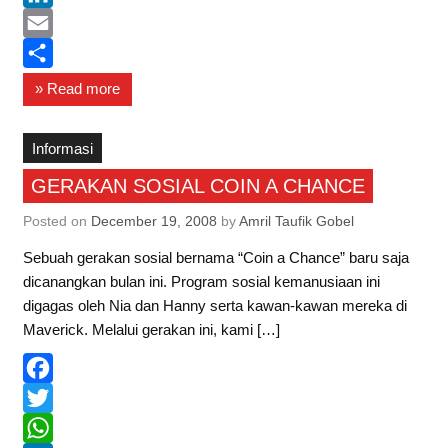
e
i
h
L
b
t
a
i
E
o
t
t
n
m
S
» Read more
o
e
s
k
a
h
k
r
A
e
i
a
Informasi
p
d
l
r
GERAKAN SOSIAL COIN A CHANCE
p
I
e
Posted on
December 19, 2008
by
Amril Taufik Gobel
n
Sebuah gerakan sosial bernama “Coin a Chance” baru saja
dicanangkan bulan ini. Program sosial kemanusiaan ini
digagas oleh Nia dan Hanny serta kawan-kawan mereka di
Maverick. Melalui gerakan ini, kami […]
F
a
T