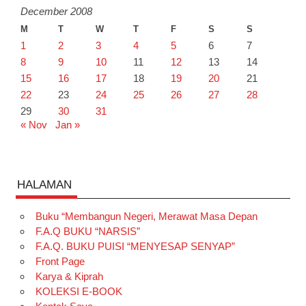
December 2008
M
T
W
T
F
S
S
1
2
3
4
5
6
7
8
9
10
11
12
13
14
15
16
17
18
19
20
21
22
23
24
25
26
27
28
29
30
31
« Nov
Jan »
HALAMAN
Buku “Membangun Negeri, Merawat Masa Depan
F.A.Q BUKU “NARSIS”
F.A.Q. BUKU PUISI “MENYESAP SENYAP”
Front Page
Karya & Kiprah
KOLEKSI E-BOOK