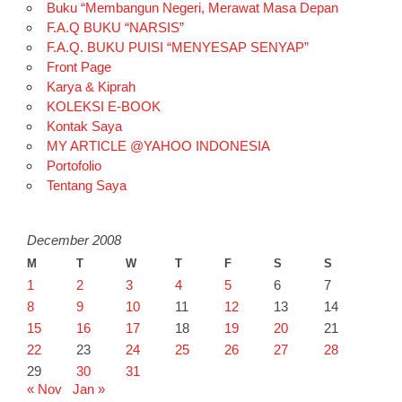
Buku “Membangun Negeri, Merawat Masa Depan
F.A.Q BUKU “NARSIS”
F.A.Q. BUKU PUISI “MENYESAP SENYAP”
Front Page
Karya & Kiprah
KOLEKSI E-BOOK
Kontak Saya
MY ARTICLE @YAHOO INDONESIA
Portofolio
Tentang Saya
December 2008
M
T
W
T
F
S
S
1
2
3
4
5
6
7
8
9
10
11
12
13
14
15
16
17
18
19
20
21
22
23
24
25
26
27
28
29
30
31
« Nov
Jan »