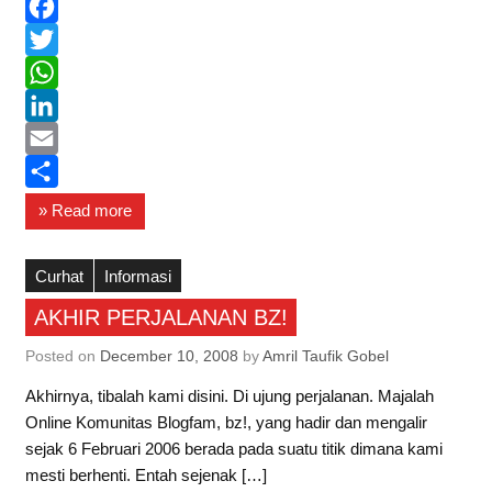
F
a
T
c
w
W
e
i
h
L
b
t
a
i
E
o
t
t
n
m
S
» Read more
o
e
s
k
a
h
k
r
A
e
i
a
Curhat
Informasi
p
d
l
r
AKHIR PERJALANAN BZ!
p
I
e
Posted on
December 10, 2008
by
Amril Taufik Gobel
n
Akhirnya, tibalah kami disini. Di ujung perjalanan. Majalah
Online Komunitas Blogfam, bz!, yang hadir dan mengalir
sejak 6 Februari 2006 berada pada suatu titik dimana kami
mesti berhenti. Entah sejenak […]