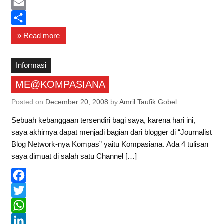
e
i
h
L
b
t
a
i
E
o
t
t
n
m
S
» Read more
o
e
s
k
a
h
k
r
A
e
i
a
Informasi
p
d
l
r
ME@KOMPASIANA
p
I
e
Posted on
December 20, 2008
by
Amril Taufik Gobel
n
Sebuah kebanggaan tersendiri bagi saya, karena hari ini,
saya akhirnya dapat menjadi bagian dari blogger di “Journalist
Blog Network-nya Kompas” yaitu Kompasiana. Ada 4 tulisan
saya dimuat di salah satu Channel […]
F
a
T
c
w
W