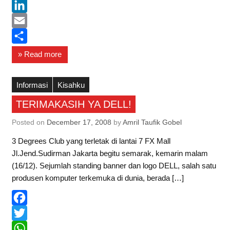
c
w
W
e
i
h
L
b
t
a
i
E
o
t
t
n
m
S
» Read more
o
e
s
k
a
h
k
r
A
e
i
a
Informasi
Kisahku
p
d
l
r
TERIMAKASIH YA DELL!
p
I
e
Posted on
December 17, 2008
by
Amril Taufik Gobel
n
3 Degrees Club yang terletak di lantai 7 FX Mall
Jl.Jend.Sudirman Jakarta begitu semarak, kemarin malam
(16/12). Sejumlah standing banner dan logo DELL, salah satu
produsen komputer terkemuka di dunia, berada […]
F
a
T