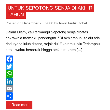
Puisi
p
d
l
r
UNTUK SEPOTONG SENJA DI AKHIR
TAHUN
p
I
e
n
Posted on
December 25, 2008
by
Amril Taufik Gobel
Dalam Diam, kau termangu Sepotong senja dibatas
cakrawala memaku pandangmu “Di akhir tahun, selalu ada
rindu yang luluh disana, sejak dulu” katamu, pilu Terlampau
cepat waktu berderak hingga setiap momen […]
F
a
T
c
w
W
e
i
h
L
b
t
a
i
E
o
t
t
n
m
S
» Read more