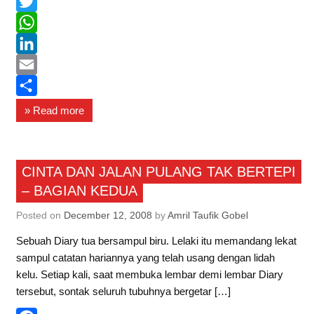
F
a
T
c
w
W
e
i
h
L
b
t
a
i
E
o
t
t
n
m
S
» Read more
o
e
s
k
a
h
k
r
A
e
i
a
Saberin
p
d
l
r
CINTA DAN JALAN PULANG TAK BERTEPI
– BAGIAN KEDUA
p
I
e
n
Posted on
December 12, 2008
by
Amril Taufik Gobel
Sebuah Diary tua bersampul biru. Lelaki itu memandang lekat
sampul catatan hariannya yang telah usang dengan lidah
kelu. Setiap kali, saat membuka lembar demi lembar Diary
tersebut, sontak seluruh tubuhnya bergetar […]