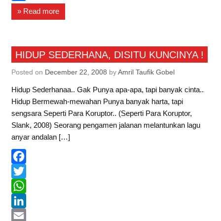
o
t
t
n
m
S
» Read more
o
e
s
k
a
h
k
r
A
e
i
a
Curhat
p
d
l
r
HIDUP SEDERHANA, DISITU KUNCINYA !
Informasi
p
I
e
Posted on
December 22, 2008
by
Amril Taufik Gobel
Kisahku
n
Hidup Sederhanaa.. Gak Punya apa-apa, tapi banyak cinta..
Hidup Bermewah-mewahan Punya banyak harta, tapi
sengsara Seperti Para Koruptor.. (Seperti Para Koruptor,
Slank, 2008) Seorang pengamen jalanan melantunkan lagu
anyar andalan […]
F
a
T
c
w
W
e
i
h
L