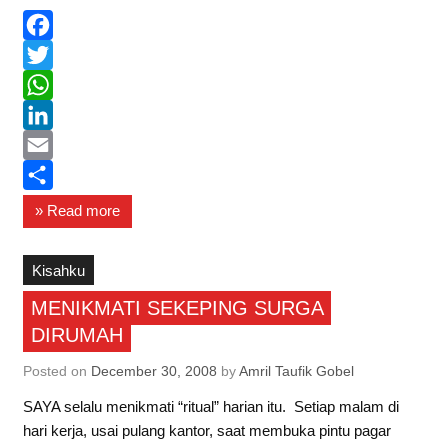
F
a
T
c
w
W
e
i
h
L
b
t
a
i
E
o
t
t
n
m
S
» Read more
o
e
s
k
a
h
k
r
A
e
i
a
Kisahku
p
d
l
r
MENIKMATI SEKEPING SURGA
p
I
e
DIRUMAH
n
Posted on
December 30, 2008
by
Amril Taufik Gobel
SAYA selalu menikmati “ritual” harian itu. Setiap malam di
hari kerja, usai pulang kantor, saat membuka pintu pagar