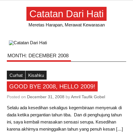
Skip
to
Catatan Dari Hati
content
Meretas Harapan, Merawat Kewarasan
MONTH:
DECEMBER 2008
Curhat
Kisahku
GOOD BYE 2008, HELLO 2009!
Posted on
December 31, 2008
by
Amril Taufik Gobel
Selalu ada kesedihan sekaligus kegembiraan menyeruak di
dada ketika pergantian tahun tiba. Dan di penghujung tahun
ini, saya kembali merasakan sensasi serupa. Kesedihan
karena akhirnya meninggalkan tahun yang penuh kesan […]