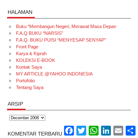
o
g
o
t
n
w
Y
HALAMAN
k
r
k
e
k
i
o
a
r
e
t
u
Buku “Membangun Negeri, Merawat Masa Depan
m
e
d
t
T
F.A.Q BUKU “NARSIS”
F.A.Q. BUKU PUISI “MENYESAP SENYAP”
s
I
e
u
Front Page
t
n
r
b
Karya & Kiprah
e
KOLEKSI E-BOOK
Kontak Saya
MY ARTICLE @YAHOO INDONESIA
Portofolio
Tentang Saya
ARSIP
Arsip
Facebook
Twitter
WhatsApp
LinkedIn
Email
S
KOMENTAR TERBARU