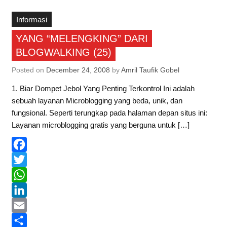
o
e
s
k
a
h
k
r
A
e
i
a
Informasi
p
d
l
r
YANG “MELENGKING” DARI
p
I
e
BLOGWALKING (25)
n
Posted on
December 24, 2008
by
Amril Taufik Gobel
1. Biar Dompet Jebol Yang Penting Terkontrol Ini adalah
sebuah layanan Microblogging yang beda, unik, dan
fungsional. Seperti terungkap pada halaman depan situs ini:
Layanan microblogging gratis yang berguna untuk […]
F
a
T
c
w
W
e
i
h
L
b
t
a
i
E