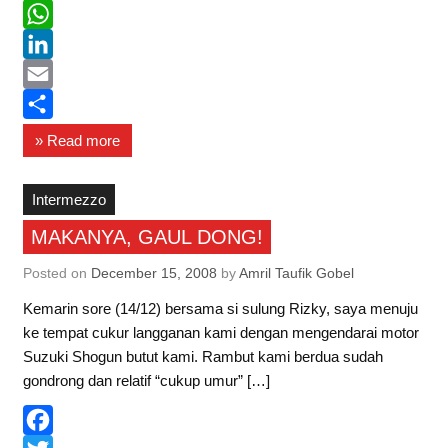
a
T
c
w
W
e
i
h
L
b
t
a
i
E
o
t
t
n
m
S
» Read more
o
e
s
k
a
h
k
r
A
e
i
a
Intermezzo
p
d
l
r
MAKANYA, GAUL DONG!
p
I
e
Posted on
December 15, 2008
by
Amril Taufik Gobel
n
Kemarin sore (14/12) bersama si sulung Rizky, saya menuju
ke tempat cukur langganan kami dengan mengendarai motor
Suzuki Shogun butut kami. Rambut kami berdua sudah
gondrong dan relatif “cukup umur” […]