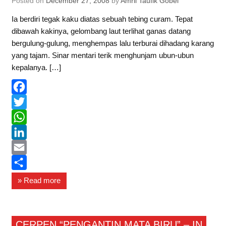
Posted on
December 27, 2008
by
Amril Taufik Gobel
Ia berdiri tegak kaku diatas sebuah tebing curam. Tepat
dibawah kakinya, gelombang laut terlihat ganas datang
bergulung-gulung, menghempas lalu terburai dihadang karang
yang tajam. Sinar mentari terik menghunjam ubun-ubun
kepalanya. […]
F
a
T
c
w
W
e
i
h
L
b
t
a
i
E
o
t
t
n
m
S
» Read more
o
e
s
k
a
h
k
r
A
e
i
a
Curhat
p
d
l
r
CERPEN “PENGANTIN MATA BIRU” – IN