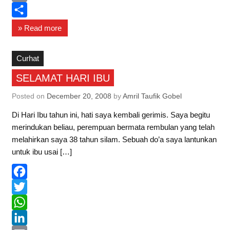
b
t
a
i
E
o
t
t
n
m
S
» Read more
o
e
s
k
a
h
k
r
A
e
i
a
Curhat
p
d
l
r
SELAMAT HARI IBU
p
I
e
Posted on
December 20, 2008
by
Amril Taufik Gobel
n
Di Hari Ibu tahun ini, hati saya kembali gerimis. Saya begitu
merindukan beliau, perempuan bermata rembulan yang telah
melahirkan saya 38 tahun silam. Sebuah do’a saya lantunkan
untuk ibu usai […]
F
a
T
c
w
W