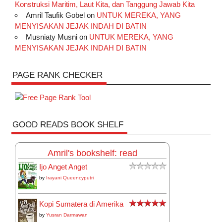
Konstruksi Maritim, Laut Kita, dan Tanggung Jawab Kita
Amril Taufik Gobel
on
UNTUK MEREKA, YANG
MENYISAKAN JEJAK INDAH DI BATIN
Musniaty Musni
on
UNTUK MEREKA, YANG
MENYISAKAN JEJAK INDAH DI BATIN
PAGE RANK CHECKER
GOOD READS BOOK SHELF
Amril's bookshelf: read
Ijo Anget Anget
by
Irayani Queencyputri
Kopi Sumatera di Amerika
by
Yusran Darmawan