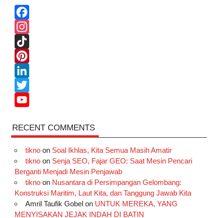
F
a
I
c
n
T
e
s
i
P
b
t
k
i
L
o
a
T
n
i
T
o
g
o
t
n
w
Y
RECENT COMMENTS
k
r
k
e
k
i
o
a
r
e
t
u
tikno
on
Soal Ikhlas, Kita Semua Masih Amatir
m
e
d
t
T
tikno
on
Senja SEO, Fajar GEO: Saat Mesin Pencari
Berganti Menjadi Mesin Penjawab
s
I
e
u
tikno
on
Nusantara di Persimpangan Gelombang:
t
n
r
b
Konstruksi Maritim, Laut Kita, dan Tanggung Jawab Kita
e
Amril Taufik Gobel
on
UNTUK MEREKA, YANG
MENYISAKAN JEJAK INDAH DI BATIN