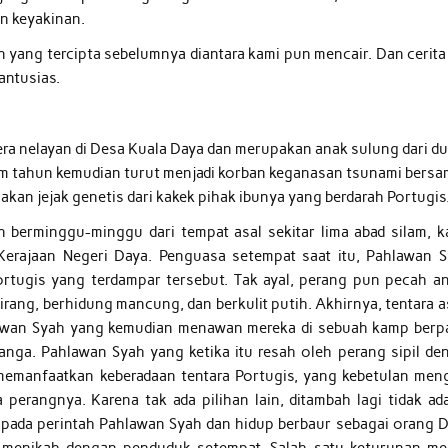
n keyakinan.
yang tercipta sebelumnya diantara kami pun mencair. Dan cerita 
antusias.
era nelayan di Desa Kuala Daya dan merupakan anak sulung dari d
nam tahun kemudian turut menjadi korban keganasan tsunami bers
akan jejak genetis dari kakek pihak ibunya yang berdarah Portugis
n berminggu-minggu dari tempat asal sekitar lima abad silam, k
erajaan Negeri Daya. Penguasa setempat saat itu, Pahlawan S
tugis yang terdampar tersebut. Tak ayal, perang pun pecah an
rang, berhidung mancung, dan berkulit putih. Akhirnya, tentara a
hlawan Syah yang kemudian menawan mereka di sebuah kamp berp
anga. Pahlawan Syah yang ketika itu resah oleh perang sipil de
 memanfaatkan keberadaan tentara Portugis, yang kebetulan meng
perangnya. Karena tak ada pilihan lain, ditambah lagi tidak ad
k pada perintah Pahlawan Syah dan hidup berbaur sebagai orang D