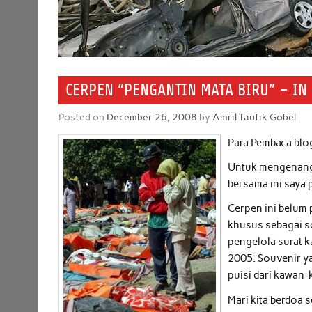
CERPEN “PENGANTIN MATA BIRU” – IN
Posted on
December 26, 2008
by
Amril Taufik Gobel
Para Pembaca blog
Untuk mengenang 
bersama ini saya
Cerpen ini belum
khusus sebagai s
pengelola surat k
2005. Souvenir y
puisi dari kawan-
Mari kita berdoa