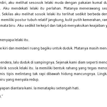
erdiri, aku melihat sesosok lelaki muda dengan pakaian kumal d
 Aku mendekati lelaki itu perlahan. Matanya menerawang se
ekilas aku melihat sosok lelaki itu terlihat sedikit berbeda de
memiliki postur tubuh relatif jangkung, kulit putih kemerahan, r
bermata biru. Aku sedikit terkejut dan takjub menyaksikan keajaiban
menyapa lelaki itu.
 ke kiri dan memberi ruang bagiku untuk duduk. Matanya masih men
ndera, lalu duduk di sampingnya. Sejenak kami diam seperti men
irik sosok lelaki itu. Ia memiliki bentuk rahang yang tegas meno
mis tipis melintang tak rapi dibawah hidung mancungnya. Lingk
biru yang menyala redup.
nyapan diantara kami. Ia menatapku setengah hati.
.”