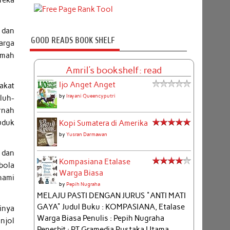
reka
 dan
GOOD READS BOOK SHELF
arga
umah
Amril's bookshelf: read
Ijo Anget Anget
akat
by
Irayani Queencyputri
luh-
rnah
uduk
Kopi Sumatera di Amerika
by
Yusran Darmawan
 dan
Kompasiana Etalase
bola
Warga Biasa
nami
by
Pepih Nugraha
MELAJU PASTI DENGAN JURUS "ANTI MATI
GAYA" Judul Buku : KOMPASIANA, Etalase
inya
Warga Biasa Penulis : Pepih Nugraha
njol
Penerbit : PT Gramedia Pustaka Utama