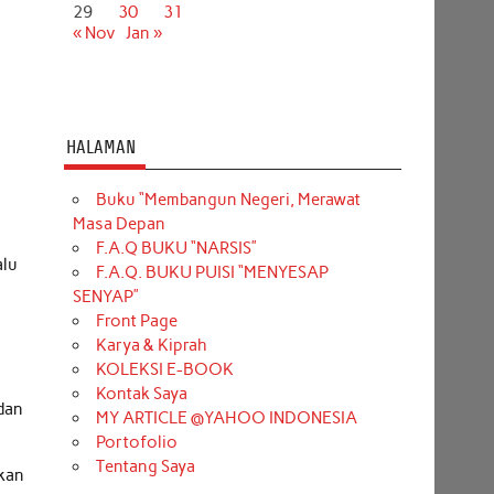
29
30
31
« Nov
Jan »
HALAMAN
Buku “Membangun Negeri, Merawat
Masa Depan
F.A.Q BUKU “NARSIS”
alu
F.A.Q. BUKU PUISI “MENYESAP
SENYAP”
Front Page
Karya & Kiprah
KOLEKSI E-BOOK
Kontak Saya
dan
MY ARTICLE @YAHOO INDONESIA
Portofolio
Tentang Saya
kan