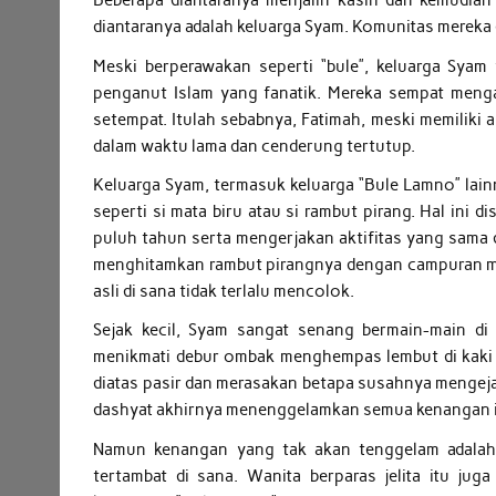
Beberapa diantaranya menjalin kasih dan kemudia
diantaranya adalah keluarga Syam. Komunitas mereka 
Meski berperawakan seperti “bule”, keluarga Syam
penganut Islam yang fanatik. Mereka sempat menga
setempat. Itulah sebabnya, Fatimah, meski memiliki 
dalam waktu lama dan cenderung tertutup.
Keluarga Syam, termasuk keluarga “Bule Lamno” lain
seperti si mata biru atau si rambut pirang. Hal ini 
puluh tahun serta mengerjakan aktifitas yang sama
menghitamkan rambut pirangnya dengan campuran mi
asli di sana tidak terlalu mencolok.
Sejak kecil, Syam sangat senang bermain-main di 
menikmati debur ombak menghempas lembut di kaki 
diatas pasir dan merasakan betapa susahnya mengejar
dashyat akhirnya menenggelamkan semua kenangan i
Namun kenangan yang tak akan tenggelam adalah 
tertambat di sana. Wanita berparas jelita itu ju