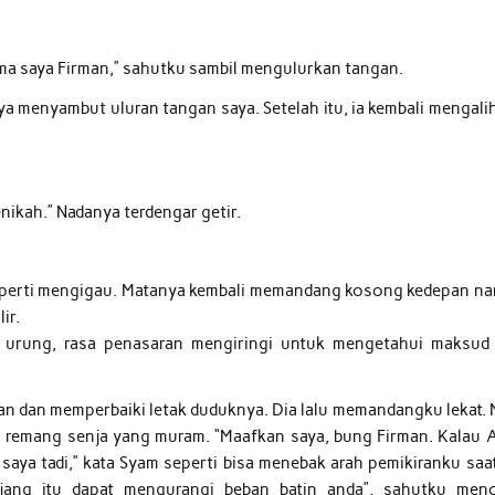
ma saya Firman,” sahutku sambil mengulurkan tangan.
raya menyambut uluran tangan saya. Setelah itu, ia kembali mengal
enikah.” Nadanya terdengar getir.
 seperti mengigau. Matanya kembali memandang kosong kedepan n
ir.
k urung, rasa penasaran mengiringi untuk mengetahui maksud 
n dan memperbaiki letak duduknya. Dia lalu memandangku lekat. 
lam remang senja yang muram. “Maafkan saya, bung Firman. Kalau 
aya tadi,” kata Syam seperti bisa menebak arah pemikiranku saat 
njang itu dapat mengurangi beban batin anda”, sahutku men