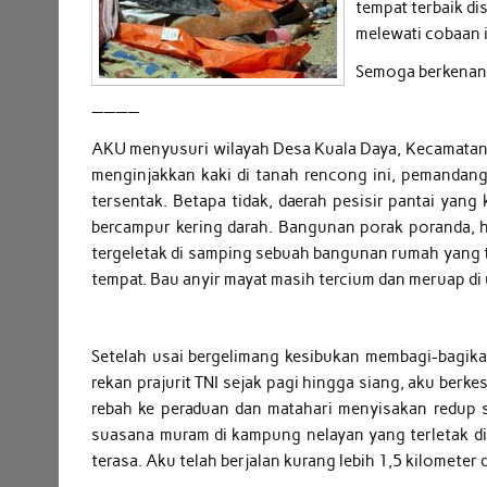
tempat terbaik di
melewati cobaan i
Semoga berkenan
————
AKU menyusuri wilayah Desa Kuala Daya, Kecamatan 
menginjakkan kaki di tanah rencong ini, pemandan
tersentak. Betapa tidak, daerah pesisir pantai yang 
bercampur kering darah. Bangunan porak poranda, 
tergeletak di samping sebuah bangunan rumah yang te
tempat. Bau anyir mayat masih tercium dan meruap di 
Setelah usai bergelimang kesibukan membagi-bagika
rekan prajurit TNI sejak pagi hingga siang, aku berke
rebah ke peraduan dan matahari menyisakan redup s
suasana muram di kampung nelayan yang terletak d
terasa. Aku telah berjalan kurang lebih 1,5 kilometer 