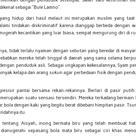
n menikah dengan penduduk setempat. Salah satu keturunan me
dikenal sebagai “Bule Lamno”.
 yang hidup dari hasil melaut ini merupakan muslim yang taat
lami tindakan diskriminatif karena dianggap berbeda dengan w
anugerah kecantikan yang luar biasa, sempat mengurung diri di r
nya, tidak terlalu nyaman dengan sebutan yang beredar di masyar
disebabkan mereka telah tinggal di daerah yang sama selama berpu
 dengan penduduk asli. Sebagai ungkapan kekesalannya, Syam pe
nyak kelapa dan arang sukun agar perbedaan fisik dengan pend
pesisir pantai bersama rekan-rekannya. Berlari di pasir putih
merupakan suatu sensasi tersendiri. Mereka terkadang bermain 
 bola dengan kaki yang begitu berat dibebani himpitan pasir. Tsu
ndahnya itu.
tentang Aisyah, inong bermata biru yang telah membuat hat
ga dianugerahi sepasang bola mata biru sebagai ciri khas meno