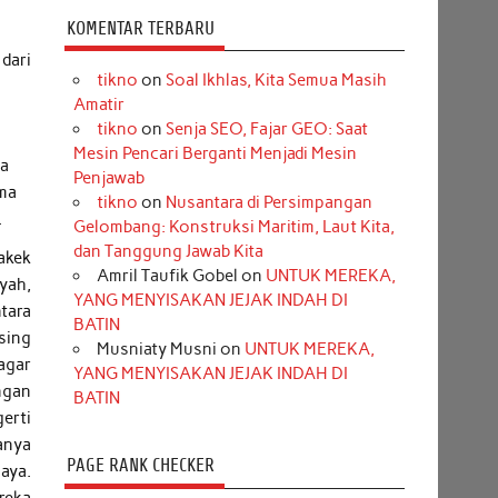
KOMENTAR TERBARU
dari
tikno
on
Soal Ikhlas, Kita Semua Masih
Amatir
tikno
on
Senja SEO, Fajar GEO: Saat
Mesin Pencari Berganti Menjadi Mesin
ua
Penjawab
ama
tikno
on
Nusantara di Persimpangan
.
Gelombang: Konstruksi Maritim, Laut Kita,
dan Tanggung Jawab Kita
akek
Amril Taufik Gobel
on
UNTUK MEREKA,
yah,
YANG MENYISAKAN JEJAK INDAH DI
tara
BATIN
sing
Musniaty Musni
on
UNTUK MEREKA,
agar
YANG MENYISAKAN JEJAK INDAH DI
ngan
BATIN
erti
anya
PAGE RANK CHECKER
aya.