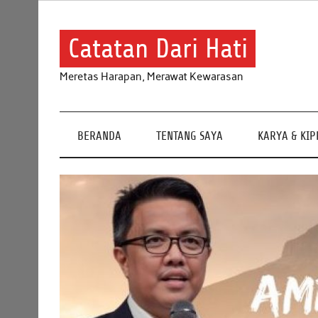
Skip
to
content
Catatan Dari Hati
Meretas Harapan, Merawat Kewarasan
BERANDA
TENTANG SAYA
KARYA & KI