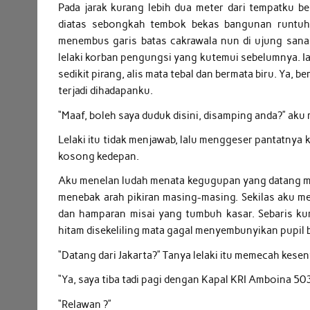
Pada jarak kurang lebih dua meter dari tempatku b
diatas sebongkah tembok bekas bangunan runtuh.
menembus garis batas cakrawala nun di ujung sana. S
lelaki korban pengungsi yang kutemui sebelumnya. Ia 
sedikit pirang, alis mata tebal dan bermata biru. Ya, 
terjadi dihadapanku.
“Maaf, boleh saya duduk disini, disamping anda?” aku 
Lelaki itu tidak menjawab, lalu menggeser pantatnya
kosong kedepan.
Aku menelan ludah menata kegugupan yang datang me
menebak arah pikiran masing-masing. Sekilas aku mel
dan hamparan misai yang tumbuh kasar. Sebaris ku
hitam disekeliling mata gagal menyembunyikan pupil 
“Datang dari Jakarta?” Tanya lelaki itu memecah kese
“Ya, saya tiba tadi pagi dengan Kapal KRI Amboina 503
“Relawan ?”