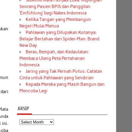
Sebelum Kata Menjadi Luka: Kepergian
Seorang Pasien BPJS dan Panggilan
‘Einfühlung’ bagi Nakes Indonesia
Ketika Tangan yang Membangun
Negeri Mulai Menua
ihkan
Pahlawan yang Dilupakan Kotanya:
Belajar Bertahan dari Spider-Man: Brand
New Day
Beras, Rempah, dan Kedaulatan:
Membaca Ulang Peta Pertahanan
Indonesia
Jaring yang Tak Pernah Putus: Catatan
amun
Cinta untuk Pahlawan yang Sendirian
Kepada Mereka yang Masih Bangun dan
Mencoba Lagi
dari
ARSIP
Mata
Anda
Arsip
ini.
coba