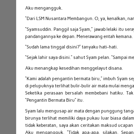
Aku mengangguk.
“Dari LSM Nusantara Membangun. O, ya, kenalkan, na
“Syamsuddin. Panggil saja Syam,” jawab lelaki itu se
pandangannya ke depan. Menerawang entah kemana.
“Sudah lama tinggal disini?” tanyaku hati-hati.
“Sejak lahir saya disini.” sahut Syam pelan. “Sampai m
Aku menangkap kesedihan menggelayut disana.
“Kami adalah pengantin bermata biru,” imbuh Syam
di pelupuknya terlihat bulir-bulir air mata mulai mengal
Seketika perasaan bersalah membebani hatiku. Ta
“Pengantin Bermata Biru” itu.
Syam lalu mengusap air mata dengan punggung tanga
birunya terlihat memiliki daya pukau luar biasa da
tidak keberatan, saya akan ceritakan maksud ucapan s
Aku mengangguk, “Tidak apa-apa, silakan. Sepa