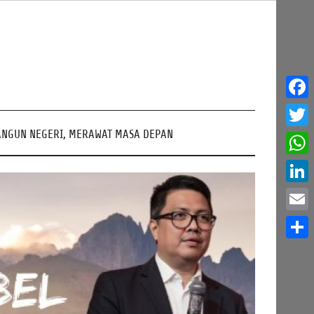
Face
NGUN NEGERI, MERAWAT MASA DEPAN
Twitt
What
Linke
Email
Share