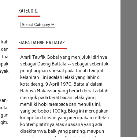
KATEGORI
Kategori
kali
SIAPA DAENG BATTALA?
 dan
 tua
Amril Taufik Gobel
yang menjuluki dirinya
sebagai Daeng Battala'-- sebagai sebentuk
mpak
penghargaan spesial pada tanah tempat
nyak
kelahiran--ini adalah lelaki yang lahir di
kota daeng, 9 April 1970. Battala' dalam
Bahasa Makassar yang berarti berat adalah
merujuk pada berat badan lelaki yang
kan-
memiliki hobi membaca dan menulis ini,
mulai
yang berbobot 100 kg. Blog ini merupakan
ngan
kumpulan tulisan yang merupakan refleksi
gitu
kontemplatifnya atas suasana yang ada
disekitarnya, baik yang penting, maupun