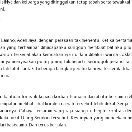
sisiNya dan keluarga yang ditinggalkan tetap tabah serta tawakkal
ni.
.
Lamno, Aceh Jaya, dengan perasaan tak menentu. Ketika pertama 
gan yang terhampar dihadapanku sungguh membuat batinku pilu
konon terkenal akan keindahannya itu, kini dibaluri warna coklat
hanya menyisakan puing-puing tak berarti. Seonggok perahu ta
lah luluh lantak. Beberapa bangkai perahu lainnya terserak di ba
udara.
n bantuan logistik kepada korban tsunami daerah itu bersama re
sempatan melihat-lihat kondisi daerah tersebut lebih dekat. Senja 
inarnya. Cahaya temaram sang raja siang itu begitu kontras de
ikaki bukit Ujung Seudon tersebut. Kesunyian yang mencekam be
dari basecamp. Dan terus berjalan.