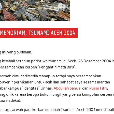
 MEMORIAM, TSUNAMI ACEH 2004
 ini yang budiman,
kembali setahun peristiwa tsunami di Aceh, 26 Desember 2004 l
 persembahkan cerpen “Pengantin Mata Biru”.
 pernah dimuat dimedia manapun tetapi saya persembahkan
ouvenir pernikahan untuk adik dan sahabat saya sesama mantan
abar kampus “Identitas” Unhas,
Abdullah Sanusi
dan
Rusni Fitri
,
ang unik karena berupa buku mungil yang berisi kumpulan cerpen 
kawan dekat.
 semoga arwah para korban musibah Tsunami Aceh 2004 mendapat