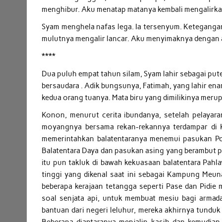
menghibur. Aku menatap matanya kembali mengalirka
Syam menghela nafas lega. Ia tersenyum. Ketegangan 
mulutnya mengalir lancar. Aku menyimaknya dengan 
****
Dua puluh empat tahun silam, Syam lahir sebagai put
bersaudara . Adik bungsunya, Fatimah, yang lahir e
kedua orang tuanya. Mata biru yang dimilikinya merup
Konon, menurut cerita ibundanya, setelah pelayara
moyangnya bersama rekan-rekannya terdampar di K
memerintahkan balatentaranya menemui pasukan Por
Balatentara Daya dan pasukan asing yang berambut pi
itu pun takluk di bawah kekuasaan balatentara Pa
tinggi yang dikenal saat ini sebagai Kampung Meun
beberapa kerajaan tetangga seperti Pase dan Pidie
soal senjata api, untuk membuat mesiu bagi armada 
bantuan dari negeri leluhur, mereka akhirnya tundu