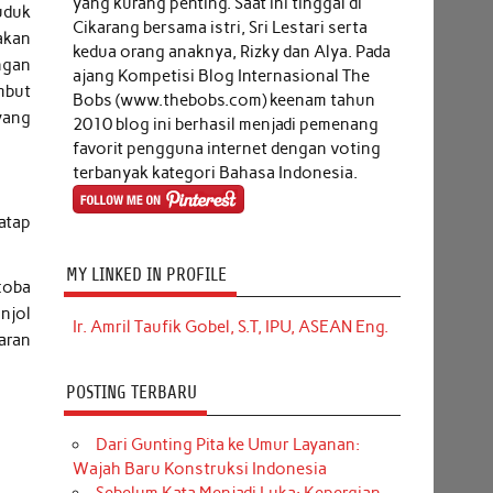
yang kurang penting. Saat ini tinggal di
uduk
Cikarang bersama istri, Sri Lestari serta
akan
kedua orang anaknya, Rizky dan Alya. Pada
ngan
ajang Kompetisi Blog Internasional The
ambut
Bobs (www.thebobs.com) keenam tahun
 yang
2010 blog ini berhasil menjadi pemenang
favorit pengguna internet dengan voting
terbanyak kategori Bahasa Indonesia.
atap
MY LINKED IN PROFILE
coba
njol
Ir. Amril Taufik Gobel, S.T, IPU, ASEAN Eng.
aran
POSTING TERBARU
Dari Gunting Pita ke Umur Layanan:
Wajah Baru Konstruksi Indonesia