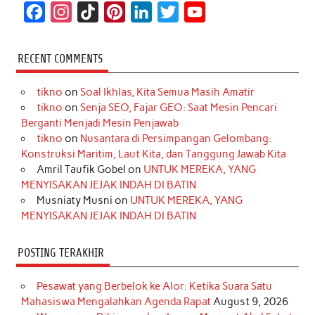
F
I
T
P
L
T
Y
a
n
i
i
i
w
o
c
s
k
n
n
i
u
RECENT COMMENTS
e
t
T
t
k
t
T
tikno
on
Soal Ikhlas, Kita Semua Masih Amatir
b
a
o
e
e
t
u
tikno
on
Senja SEO, Fajar GEO: Saat Mesin Pencari
o
g
k
r
d
e
b
Berganti Menjadi Mesin Penjawab
o
r
e
I
r
e
tikno
on
Nusantara di Persimpangan Gelombang:
Konstruksi Maritim, Laut Kita, dan Tanggung Jawab Kita
k
a
s
n
Amril Taufik Gobel
on
UNTUK MEREKA, YANG
m
t
MENYISAKAN JEJAK INDAH DI BATIN
Musniaty Musni
on
UNTUK MEREKA, YANG
MENYISAKAN JEJAK INDAH DI BATIN
POSTING TERAKHIR
Pesawat yang Berbelok ke Alor: Ketika Suara Satu
Mahasiswa Mengalahkan Agenda Rapat
August 9, 2026