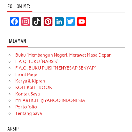
FOLLOW ME:
F
I
T
P
L
T
Y
a
n
i
i
i
w
o
c
s
k
n
n
i
u
HALAMAN
e
t
T
t
k
t
T
Buku “Membangun Negeri, Merawat Masa Depan
b
a
o
e
e
t
u
F.A.Q BUKU “NARSIS”
o
g
k
r
d
e
b
F.A.Q. BUKU PUISI “MENYESAP SENYAP”
o
r
e
I
r
e
Front Page
Karya & Kiprah
k
a
s
n
KOLEKSI E-BOOK
m
t
Kontak Saya
MY ARTICLE @YAHOO INDONESIA
Portofolio
Tentang Saya
ARSIP