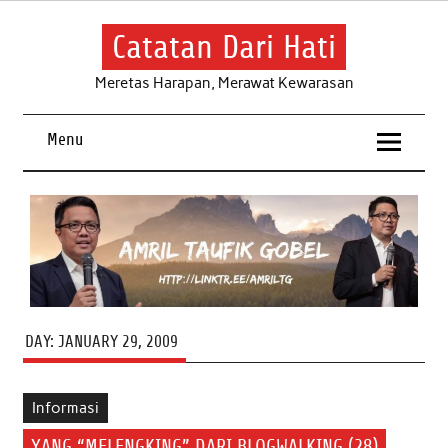
Skip
to
content
Catatan Dari Hati
Meretas Harapan, Merawat Kewarasan
Menu
DAY:
JANUARY 29, 2009
Informasi
YANG “MELENGKING” DARI BLOGWALKING (28)