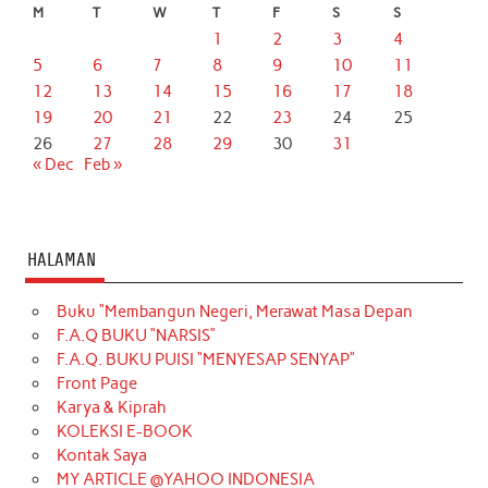
M
T
W
T
F
S
S
1
2
3
4
5
6
7
8
9
10
11
12
13
14
15
16
17
18
19
20
21
22
23
24
25
26
27
28
29
30
31
« Dec
Feb »
HALAMAN
Buku “Membangun Negeri, Merawat Masa Depan
F.A.Q BUKU “NARSIS”
F.A.Q. BUKU PUISI “MENYESAP SENYAP”
Front Page
Karya & Kiprah
KOLEKSI E-BOOK
Kontak Saya
MY ARTICLE @YAHOO INDONESIA