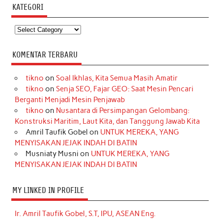
KATEGORI
Kategori
KOMENTAR TERBARU
tikno
on
Soal Ikhlas, Kita Semua Masih Amatir
tikno
on
Senja SEO, Fajar GEO: Saat Mesin Pencari
Berganti Menjadi Mesin Penjawab
tikno
on
Nusantara di Persimpangan Gelombang:
Konstruksi Maritim, Laut Kita, dan Tanggung Jawab Kita
Amril Taufik Gobel
on
UNTUK MEREKA, YANG
MENYISAKAN JEJAK INDAH DI BATIN
Musniaty Musni
on
UNTUK MEREKA, YANG
MENYISAKAN JEJAK INDAH DI BATIN
MY LINKED IN PROFILE
Ir. Amril Taufik Gobel, S.T, IPU, ASEAN Eng.