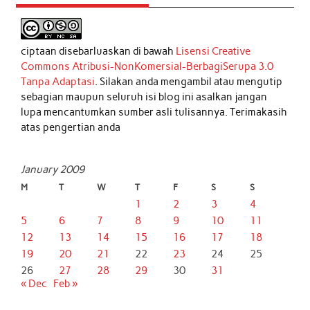
ciptaan disebarluaskan di bawah
Lisensi Creative
Commons Atribusi-NonKomersial-BerbagiSerupa 3.0
Tanpa Adaptasi
. Silakan anda mengambil atau mengutip
sebagian maupun seluruh isi blog ini asalkan jangan
lupa mencantumkan sumber asli tulisannya. Terimakasih
atas pengertian anda
January 2009
M
T
W
T
F
S
S
1
2
3
4
5
6
7
8
9
10
11
12
13
14
15
16
17
18
19
20
21
22
23
24
25
26
27
28
29
30
31
« Dec
Feb »