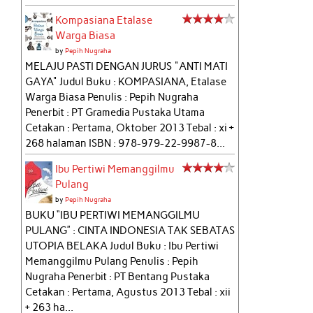
Kompasiana Etalase
Warga Biasa
by
Pepih Nugraha
MELAJU PASTI DENGAN JURUS "ANTI MATI
GAYA" Judul Buku : KOMPASIANA, Etalase
Warga Biasa Penulis : Pepih Nugraha
Penerbit : PT Gramedia Pustaka Utama
Cetakan : Pertama, Oktober 2013 Tebal : xi +
268 halaman ISBN : 978-979-22-9987-8...
Ibu Pertiwi Memanggilmu
Pulang
by
Pepih Nugraha
BUKU “IBU PERTIWI MEMANGGILMU
PULANG” : CINTA INDONESIA TAK SEBATAS
UTOPIA BELAKA Judul Buku : Ibu Pertiwi
Memanggilmu Pulang Penulis : Pepih
Nugraha Penerbit : PT Bentang Pustaka
Cetakan : Pertama, Agustus 2013 Tebal : xii
+ 263 ha...