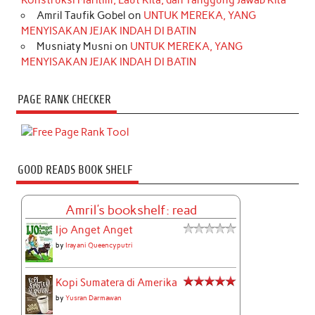
Konstruksi Maritim, Laut Kita, dan Tanggung Jawab Kita
Amril Taufik Gobel
on
UNTUK MEREKA, YANG
MENYISAKAN JEJAK INDAH DI BATIN
Musniaty Musni
on
UNTUK MEREKA, YANG
MENYISAKAN JEJAK INDAH DI BATIN
PAGE RANK CHECKER
GOOD READS BOOK SHELF
Amril's bookshelf: read
Ijo Anget Anget
by
Irayani Queencyputri
Kopi Sumatera di Amerika
by
Yusran Darmawan