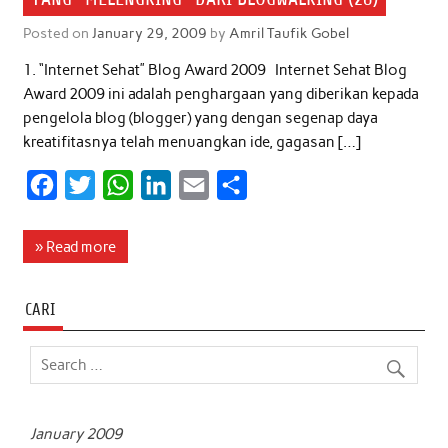
Posted on
January 29, 2009
by
Amril Taufik Gobel
1. “Internet Sehat” Blog Award 2009 Internet Sehat Blog
Award 2009 ini adalah penghargaan yang diberikan kepada
pengelola blog (blogger) yang dengan segenap daya
kreatifitasnya telah menuangkan ide, gagasan […]
F
T
W
L
E
S
a
w
h
i
m
h
c
i
a
n
a
a
» Read more
e
t
t
k
i
r
b
t
s
e
l
e
CARI
o
e
A
d
o
r
p
I
k
p
n
January 2009