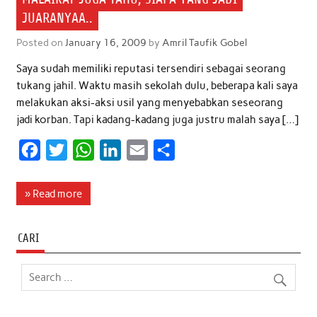
JUARANYAA..
Posted on
January 16, 2009
by
Amril Taufik Gobel
Saya sudah memiliki reputasi tersendiri sebagai seorang
tukang jahil. Waktu masih sekolah dulu, beberapa kali saya
melakukan aksi-aksi usil yang menyebabkan seseorang
jadi korban. Tapi kadang-kadang juga justru malah saya […]
F
T
W
L
E
S
a
w
h
i
m
h
c
i
a
n
a
a
» Read more
e
t
t
k
i
r
b
t
s
e
l
e
CARI
o
e
A
d
o
r
p
I
k
p
n