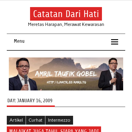
Skip
to
content
Catatan Dari Hati
Meretas Harapan, Merawat Kewarasan
Menu
DAY:
JANUARY 16, 2009
Artikel
Curhat
Intermezzo
MALAIKAT JUGA TAHU, SIAPA YANG JADI