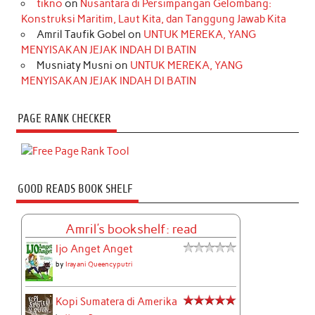
tikno
on
Nusantara di Persimpangan Gelombang:
Konstruksi Maritim, Laut Kita, dan Tanggung Jawab Kita
Amril Taufik Gobel
on
UNTUK MEREKA, YANG
MENYISAKAN JEJAK INDAH DI BATIN
Musniaty Musni
on
UNTUK MEREKA, YANG
MENYISAKAN JEJAK INDAH DI BATIN
PAGE RANK CHECKER
GOOD READS BOOK SHELF
Amril's bookshelf: read
Ijo Anget Anget
by
Irayani Queencyputri
Kopi Sumatera di Amerika