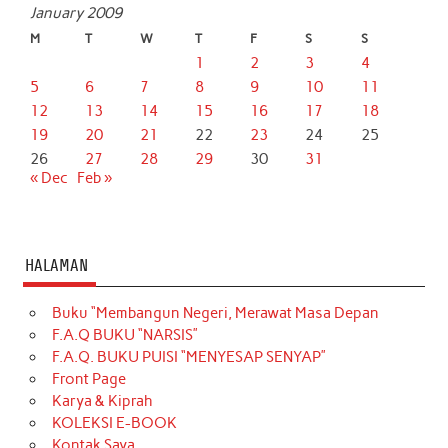
January 2009
M
T
W
T
F
S
S
1
2
3
4
5
6
7
8
9
10
11
12
13
14
15
16
17
18
19
20
21
22
23
24
25
26
27
28
29
30
31
« Dec
Feb »
HALAMAN
Buku “Membangun Negeri, Merawat Masa Depan
F.A.Q BUKU “NARSIS”
F.A.Q. BUKU PUISI “MENYESAP SENYAP”
Front Page
Karya & Kiprah
KOLEKSI E-BOOK
Kontak Saya