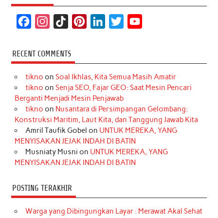
F
I
T
P
L
T
Y
a
n
i
i
i
w
o
c
s
k
n
n
i
u
RECENT COMMENTS
e
t
T
t
k
t
T
tikno
on
Soal Ikhlas, Kita Semua Masih Amatir
b
a
o
e
e
t
u
tikno
on
Senja SEO, Fajar GEO: Saat Mesin Pencari
o
g
k
r
d
e
b
Berganti Menjadi Mesin Penjawab
o
r
e
I
r
e
tikno
on
Nusantara di Persimpangan Gelombang:
Konstruksi Maritim, Laut Kita, dan Tanggung Jawab Kita
k
a
s
n
Amril Taufik Gobel
on
UNTUK MEREKA, YANG
m
t
MENYISAKAN JEJAK INDAH DI BATIN
Musniaty Musni
on
UNTUK MEREKA, YANG
MENYISAKAN JEJAK INDAH DI BATIN
POSTING TERAKHIR
Warga yang Dibingungkan Layar : Merawat Akal Sehat