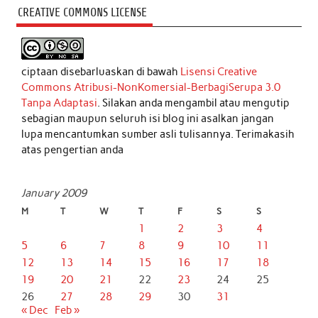
CREATIVE COMMONS LICENSE
ciptaan disebarluaskan di bawah
Lisensi Creative
Commons Atribusi-NonKomersial-BerbagiSerupa 3.0
Tanpa Adaptasi
. Silakan anda mengambil atau mengutip
sebagian maupun seluruh isi blog ini asalkan jangan
lupa mencantumkan sumber asli tulisannya. Terimakasih
atas pengertian anda
January 2009
M
T
W
T
F
S
S
1
2
3
4
5
6
7
8
9
10
11
12
13
14
15
16
17
18
19
20
21
22
23
24
25
26
27
28
29
30
31
« Dec
Feb »