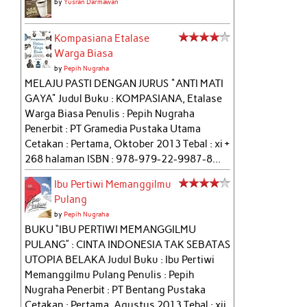
by
Yusran Darmawan
Kompasiana Etalase
Warga Biasa
by
Pepih Nugraha
MELAJU PASTI DENGAN JURUS "ANTI MATI
GAYA" Judul Buku : KOMPASIANA, Etalase
Warga Biasa Penulis : Pepih Nugraha
Penerbit : PT Gramedia Pustaka Utama
Cetakan : Pertama, Oktober 2013 Tebal : xi +
268 halaman ISBN : 978-979-22-9987-8...
Ibu Pertiwi Memanggilmu
Pulang
by
Pepih Nugraha
BUKU “IBU PERTIWI MEMANGGILMU
PULANG” : CINTA INDONESIA TAK SEBATAS
UTOPIA BELAKA Judul Buku : Ibu Pertiwi
Memanggilmu Pulang Penulis : Pepih
Nugraha Penerbit : PT Bentang Pustaka
Cetakan : Pertama, Agustus 2013 Tebal : xii