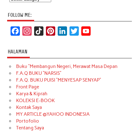
FOLLOW ME:
F
I
T
P
L
T
Y
a
n
i
i
i
w
o
c
s
k
n
n
i
u
HALAMAN
e
t
T
t
k
t
T
Buku “Membangun Negeri, Merawat Masa Depan
b
a
o
e
e
t
u
F.A.Q BUKU “NARSIS”
o
g
k
r
d
e
b
F.A.Q. BUKU PUISI “MENYESAP SENYAP”
o
r
e
I
r
e
Front Page
Karya & Kiprah
k
a
s
n
KOLEKSI E-BOOK
m
t
Kontak Saya
MY ARTICLE @YAHOO INDONESIA
Portofolio
Tentang Saya