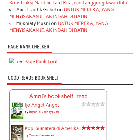
Konstruksi Maritim, Laut Kita, dan Tanggung Jawab Kita
Amril Taufik Gobel
on
UNTUK MEREKA, YANG
MENYISAKAN JEJAK INDAH DI BATIN
Musniaty Musni
on
UNTUK MEREKA, YANG
MENYISAKAN JEJAK INDAH DI BATIN
PAGE RANK CHECKER
GOOD READS BOOK SHELF
Amril's bookshelf: read
Ijo Anget Anget
by
Irayani Queencyputri
Kopi Sumatera di Amerika
by
Yusran Darmawan