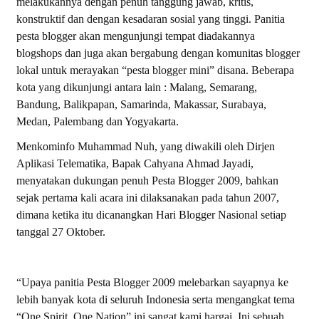
melakukannya dengan penuh tanggung jawab, kritis,
konstruktif dan dengan kesadaran sosial yang tinggi. Panitia
pesta blogger akan mengunjungi tempat diadakannya
blogshops dan juga akan bergabung dengan komunitas blogger
lokal untuk merayakan “pesta blogger mini” disana. Beberapa
kota yang dikunjungi antara lain : Malang, Semarang,
Bandung, Balikpapan, Samarinda, Makassar, Surabaya,
Medan, Palembang dan Yogyakarta.
Menkominfo Muhammad Nuh, yang diwakili oleh Dirjen
Aplikasi Telematika, Bapak Cahyana Ahmad Jayadi,
menyatakan dukungan penuh Pesta Blogger 2009, bahkan
sejak pertama kali acara ini dilaksanakan pada tahun 2007,
dimana ketika itu dicanangkan Hari Blogger Nasional setiap
tanggal 27 Oktober.
“Upaya panitia Pesta Blogger 2009 melebarkan sayapnya ke
lebih banyak kota di seluruh Indonesia serta mengangkat tema
“One Spirit, One Nation” ini sangat kami hargai. Ini sebuah