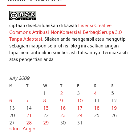
ciptaan disebarluaskan di bawah
Lisensi Creative
Commons Atribusi-NonKomersial-BerbagiSerupa 3.0
Tanpa Adaptasi
. Silakan anda mengambil atau mengutip
sebagian maupun seluruh isi blog ini asalkan jangan
lupa mencantumkan sumber asli tulisannya. Terimakasih
atas pengertian anda
July 2009
M
T
W
T
F
S
S
1
2
3
4
5
6
7
8
9
10
11
12
13
14
15
16
17
18
19
20
21
22
23
24
25
26
27
28
29
30
31
« Jun
Aug »