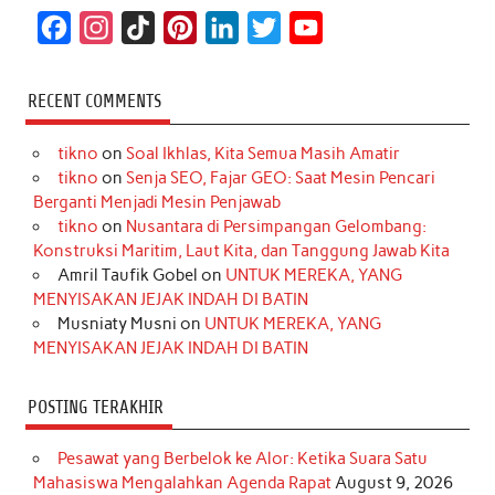
F
I
T
P
L
T
Y
a
n
i
i
i
w
o
c
s
k
n
n
i
u
RECENT COMMENTS
e
t
T
t
k
t
T
tikno
on
Soal Ikhlas, Kita Semua Masih Amatir
b
a
o
e
e
t
u
tikno
on
Senja SEO, Fajar GEO: Saat Mesin Pencari
o
g
k
r
d
e
b
Berganti Menjadi Mesin Penjawab
o
r
e
I
r
e
tikno
on
Nusantara di Persimpangan Gelombang:
Konstruksi Maritim, Laut Kita, dan Tanggung Jawab Kita
k
a
s
n
Amril Taufik Gobel
on
UNTUK MEREKA, YANG
m
t
MENYISAKAN JEJAK INDAH DI BATIN
Musniaty Musni
on
UNTUK MEREKA, YANG
MENYISAKAN JEJAK INDAH DI BATIN
POSTING TERAKHIR
Pesawat yang Berbelok ke Alor: Ketika Suara Satu
Mahasiswa Mengalahkan Agenda Rapat
August 9, 2026