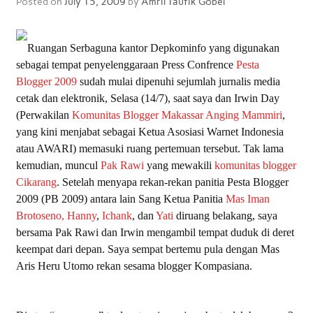
Posted on
July 15, 2009
by
Amril Taufik Gobel
Ruangan Serbaguna kantor Depkominfo yang digunakan
sebagai tempat penyelenggaraan Press Confrence
Pesta
Blogger 2009
sudah mulai dipenuhi sejumlah jurnalis media
cetak dan elektronik, Selasa (14/7), saat saya dan Irwin Day
(Perwakilan
Komunitas Blogger Makassar Anging Mammiri
,
yang kini menjabat sebagai Ketua Asosiasi Warnet Indonesia
atau AWARI) memasuki ruang pertemuan tersebut. Tak lama
kemudian, muncul
Pak Rawi
yang mewakili
komunitas blogger
Cikarang
. Setelah menyapa rekan-rekan panitia Pesta Blogger
2009 (PB 2009) antara lain Sang Ketua Panitia
Mas Iman
Brotoseno,
Hanny
,
Ichank
, dan
Yati
diruang belakang, saya
bersama Pak Rawi dan Irwin mengambil tempat duduk di deret
keempat dari depan. Saya sempat bertemu pula dengan Mas
Aris Heru Utomo rekan sesama blogger Kompasiana.