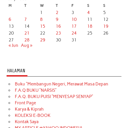
M
T
W
T
F
S
S
1
2
3
4
5
6
7
8
9
10
11
12
13
14
15
16
17
18
19
20
21
22
23
24
25
26
27
28
29
30
31
« Jun
Aug »
HALAMAN
Buku “Membangun Negeri, Merawat Masa Depan
F.A.Q BUKU “NARSIS”
F.A.Q. BUKU PUISI “MENYESAP SENYAP”
Front Page
Karya & Kiprah
KOLEKSI E-BOOK
Kontak Saya