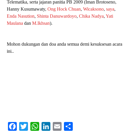
Telematika, serta jajaran panitia PB 2009 (Iman Brotoseno,
Hanny Kusumawaty,
Ong Hock Chuan
,
Wicaksono
,
saya
,
Enda Nasution
,
Shinta Danuwardoyo
,
Chika Nadya
,
Yati
Maulana
dan
M.Ikhsan
).
Mohon dukungan dan doa anda semua demi kesuksesan acara
ini..
F
T
W
L
E
S