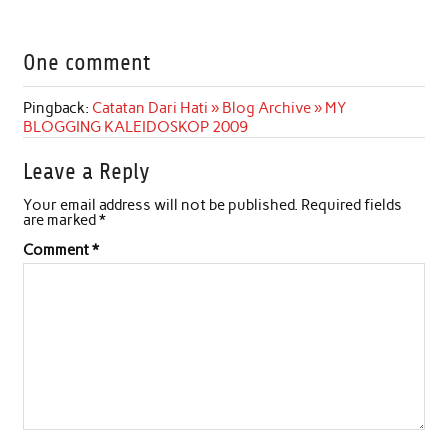
a
w
h
i
m
h
c
i
a
n
a
a
One comment
e
t
t
k
i
r
b
t
s
e
l
e
Pingback:
Catatan Dari Hati » Blog Archive » MY
BLOGGING KALEIDOSKOP 2009
o
e
A
d
o
r
p
I
Leave a Reply
k
p
n
Your email address will not be published.
Required fields
are marked
*
Comment
*