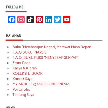
FOLLOW ME:
F
I
T
P
L
T
Y
a
n
i
i
i
w
o
c
s
k
n
n
i
u
HALAMAN
e
t
T
t
k
t
T
Buku “Membangun Negeri, Merawat Masa Depan
b
a
o
e
e
t
u
F.A.Q BUKU “NARSIS”
o
g
k
r
d
e
b
F.A.Q. BUKU PUISI “MENYESAP SENYAP”
o
r
e
I
r
e
Front Page
Karya & Kiprah
k
a
s
n
KOLEKSI E-BOOK
m
t
Kontak Saya
MY ARTICLE @YAHOO INDONESIA
Portofolio
Tentang Saya
ARSIP