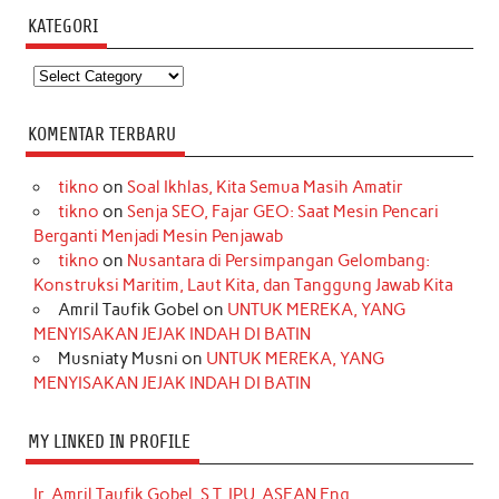
KATEGORI
Kategori
KOMENTAR TERBARU
tikno
on
Soal Ikhlas, Kita Semua Masih Amatir
tikno
on
Senja SEO, Fajar GEO: Saat Mesin Pencari
Berganti Menjadi Mesin Penjawab
tikno
on
Nusantara di Persimpangan Gelombang:
Konstruksi Maritim, Laut Kita, dan Tanggung Jawab Kita
Amril Taufik Gobel
on
UNTUK MEREKA, YANG
MENYISAKAN JEJAK INDAH DI BATIN
Musniaty Musni
on
UNTUK MEREKA, YANG
MENYISAKAN JEJAK INDAH DI BATIN
MY LINKED IN PROFILE
Ir. Amril Taufik Gobel, S.T, IPU, ASEAN Eng.