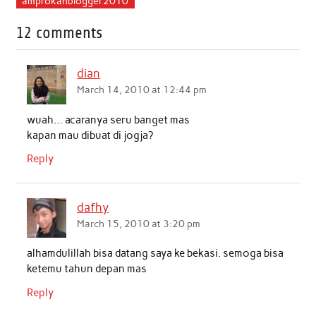
amprokanblogger2010
e
t
t
k
i
r
12 comments
b
t
s
e
l
e
o
e
A
d
dian
o
r
p
I
March 14, 2010 at 12:44 pm
k
p
n
wuah… acaranya seru banget mas
kapan mau dibuat di jogja?
Reply
dafhy
March 15, 2010 at 3:20 pm
alhamdulillah bisa datang saya ke bekasi. semoga bisa
ketemu tahun depan mas
Reply