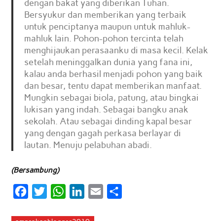
dengan bakat yang diberikan Tuhan.
Bersyukur dan memberikan yang terbaik
untuk penciptanya maupun untuk mahluk-
mahluk lain. Pohon-pohon tercinta telah
menghijaukan perasaanku di masa kecil. Kelak
setelah meninggalkan dunia yang fana ini,
kalau anda berhasil menjadi pohon yang baik
dan besar, tentu dapat memberikan manfaat.
Mungkin sebagai biola, patung, atau bingkai
lukisan yang indah. Sebagai bangku anak
sekolah. Atau sebagai dinding kapal besar
yang dengan gagah perkasa berlayar di
lautan. Menuju pelabuhan abadi.
(Bersambung)
F
T
W
L
E
S
a
w
h
i
m
h
c
i
a
n
a
a