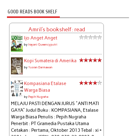
GOOD READS BOOK SHELF
Amril's bookshelf: read
Ijo Anget Anget
by
Irayani Queencyputri
Kopi Sumatera di Amerika
by
Yusran Darmawan
Kompasiana Etalase
Warga Biasa
by
Pepih Nugraha
MELAJU PASTI DENGAN JURUS "ANTI MATI
GAYA" Judul Buku : KOMPASIANA, Etalase
Warga Biasa Penulis : Pepih Nugraha
Penerbit : PT Gramedia Pustaka Utama
Cetakan : Pertama, Oktober 2013 Tebal : xi +