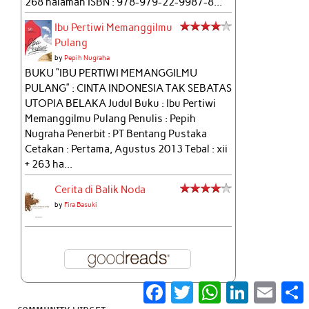
268 halaman ISBN : 978-979-22-9987-8...
Ibu Pertiwi Memanggilmu
Pulang
by
Pepih Nugraha
BUKU “IBU PERTIWI MEMANGGILMU
PULANG” : CINTA INDONESIA TAK SEBATAS
UTOPIA BELAKA Judul Buku : Ibu Pertiwi
Memanggilmu Pulang Penulis : Pepih
Nugraha Penerbit : PT Bentang Pustaka
Cetakan : Pertama, Agustus 2013 Tebal : xii
+ 263 ha...
Cerita di Balik Noda
by
Fira Basuki
Facebook
Twitter
WhatsApp
LinkedIn
Email
S