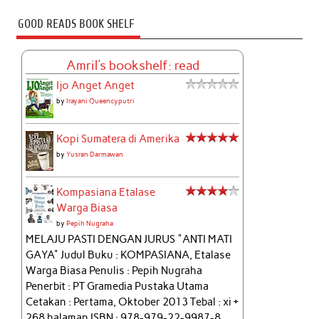
GOOD READS BOOK SHELF
Amril's bookshelf: read
Ijo Anget Anget
by
Irayani Queencyputri
Kopi Sumatera di Amerika
by
Yusran Darmawan
Kompasiana Etalase
Warga Biasa
by
Pepih Nugraha
MELAJU PASTI DENGAN JURUS "ANTI MATI
GAYA" Judul Buku : KOMPASIANA, Etalase
Warga Biasa Penulis : Pepih Nugraha
Penerbit : PT Gramedia Pustaka Utama
Cetakan : Pertama, Oktober 2013 Tebal : xi +
268 halaman ISBN : 978-979-22-9987-8...