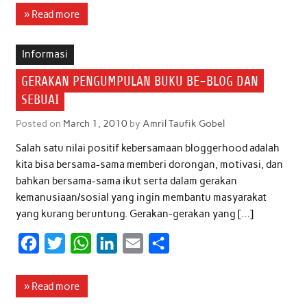
c
i
a
n
a
a
» Read more
e
t
t
k
i
r
b
t
s
e
l
e
Informasi
o
e
A
d
GERAKAN PENGUMPULAN BUKU BE-BLOG DAN
o
r
p
I
SEBUAI
k
p
n
Posted on
March 1, 2010
by
Amril Taufik Gobel
Salah satu nilai positif kebersamaan bloggerhood adalah
kita bisa bersama-sama memberi dorongan, motivasi, dan
bahkan bersama-sama ikut serta dalam gerakan
kemanusiaan/sosial yang ingin membantu masyarakat
yang kurang beruntung. Gerakan-gerakan yang […]
F
T
W
L
E
S
a
w
h
i
m
h
c
i
a
n
a
a
» Read more
e
t
t
k
i
r