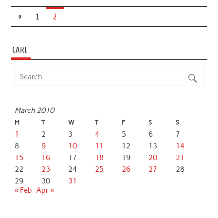
b
t
s
e
l
e
«
1
2
o
e
A
d
o
r
p
I
CARI
k
p
n
March 2010
M
T
W
T
F
S
S
1
2
3
4
5
6
7
8
9
10
11
12
13
14
15
16
17
18
19
20
21
22
23
24
25
26
27
28
29
30
31
« Feb
Apr »