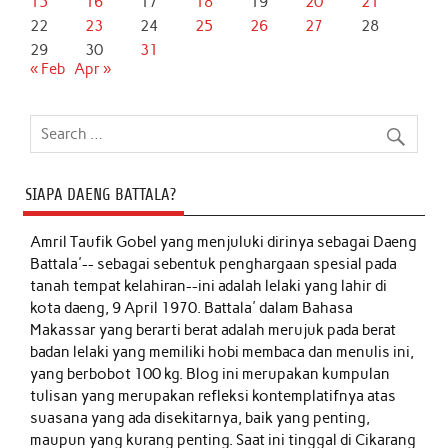
15
16
17
18
19
20
21
22
23
24
25
26
27
28
29
30
31
« Feb
Apr »
SIAPA DAENG BATTALA?
Amril Taufik Gobel
yang menjuluki dirinya sebagai Daeng
Battala'-- sebagai sebentuk penghargaan spesial pada
tanah tempat kelahiran--ini adalah lelaki yang lahir di
kota daeng, 9 April 1970. Battala' dalam Bahasa
Makassar yang berarti berat adalah merujuk pada berat
badan lelaki yang memiliki hobi membaca dan menulis ini,
yang berbobot 100 kg. Blog ini merupakan kumpulan
tulisan yang merupakan refleksi kontemplatifnya atas
suasana yang ada disekitarnya, baik yang penting,
maupun yang kurang penting. Saat ini tinggal di Cikarang