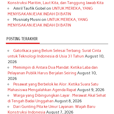
Konstruksi Maritim, Laut Kita, dan Tanggung Jawab Kita
k
a
s
n
Amril Taufik Gobel
on
UNTUK MEREKA, YANG
m
t
MENYISAKAN JEJAK INDAH DI BATIN
Musniaty Musni
on
UNTUK MEREKA, YANG
MENYISAKAN JEJAK INDAH DI BATIN
POSTING TERAKHIR
Gatotkaca yang Belum Selesai Terbang: Surat Cinta
untuk Teknologi Indonesia di Usia 31 Tahun
August 10,
2026
Memimpin di Antara Dua Mandat: Ketika Laba dan
Pelayanan Publik Harus Berjalan Seiring
August 10,
2026
Pesawat yang Berbelok ke Alor: Ketika Suara Satu
Mahasiswa Mengalahkan Agenda Rapat
August 9, 2026
Warga yang Dibingungkan Layar : Merawat Akal Sehat
di Tengah Badai Unggahan
August 8, 2026
Dari Gunting Pita ke Umur Layanan: Wajah Baru
Konstruksi Indonesia
August 7, 2026