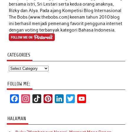
bersama istri, Sri Lestari serta kedua orang anaknya,
Rizky dan Alya. Pada ajang Kompetisi Blog Internasional
The Bobs (www.thebobs.com) keenam tahun 2010 blog
ini berhasil menjadi pemenang favorit pengguna internet
dengan voting terbanyak kategori Bahasa Indonesia.
CATEGORIES
Categories
FOLLOW ME:
F
I
T
P
L
T
Y
a
n
i
i
i
w
o
c
s
k
n
n
i
u
HALAMAN
e
t
T
t
k
t
T