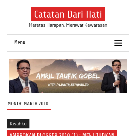
Skip
to
content
Catatan Dari Hati
Meretas Harapan, Merawat Kewarasan
Menu
MONTH:
MARCH 2010
Kisahku
AMPROKAN BLOGGER 2010 (1) : MEWUJUDKAN