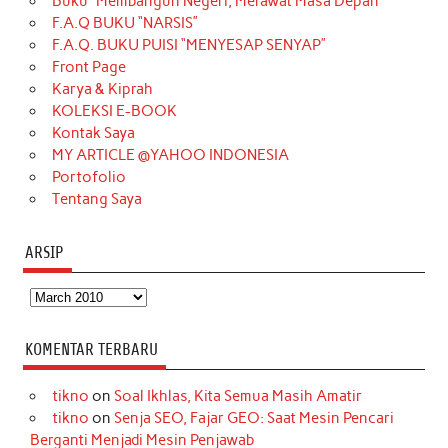
Buku “Membangun Negeri, Merawat Masa Depan
b
a
o
e
e
t
u
F.A.Q BUKU “NARSIS”
o
g
k
r
d
e
b
F.A.Q. BUKU PUISI “MENYESAP SENYAP”
o
r
e
I
r
e
Front Page
Karya & Kiprah
k
a
s
n
KOLEKSI E-BOOK
m
t
Kontak Saya
MY ARTICLE @YAHOO INDONESIA
Portofolio
Tentang Saya
ARSIP
Arsip
KOMENTAR TERBARU
tikno
on
Soal Ikhlas, Kita Semua Masih Amatir
tikno
on
Senja SEO, Fajar GEO: Saat Mesin Pencari
Berganti Menjadi Mesin Penjawab