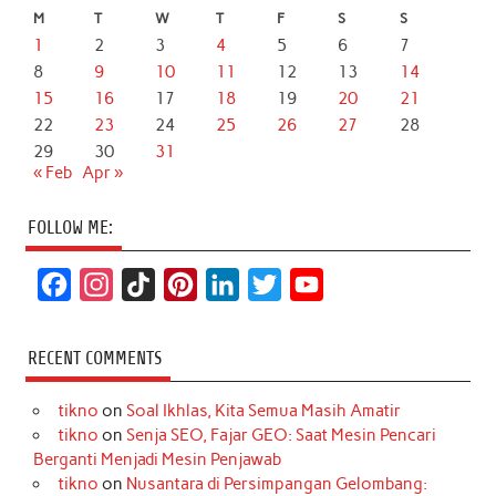
M
T
W
T
F
S
S
1
2
3
4
5
6
7
8
9
10
11
12
13
14
15
16
17
18
19
20
21
22
23
24
25
26
27
28
29
30
31
« Feb
Apr »
FOLLOW ME:
F
I
T
P
L
T
Y
a
n
i
i
i
w
o
c
s
k
n
n
i
u
RECENT COMMENTS
e
t
T
t
k
t
T
tikno
on
Soal Ikhlas, Kita Semua Masih Amatir
b
a
o
e
e
t
u
tikno
on
Senja SEO, Fajar GEO: Saat Mesin Pencari
o
g
k
r
d
e
b
Berganti Menjadi Mesin Penjawab
o
r
e
I
r
e
tikno
on
Nusantara di Persimpangan Gelombang: