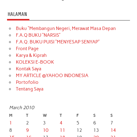
HALAMAN
Buku “Membangun Negeri, Merawat Masa Depan
F.A.Q BUKU “NARSIS”
F.A.Q. BUKU PUISI “MENYESAP SENYAP”
Front Page
Karya & Kiprah
KOLEKSI E-BOOK
Kontak Saya
MY ARTICLE @YAHOO INDONESIA
Portofolio
Tentang Saya
March 2010
M
T
W
T
F
S
S
1
2
3
4
5
6
7
8
9
10
11
12
13
14