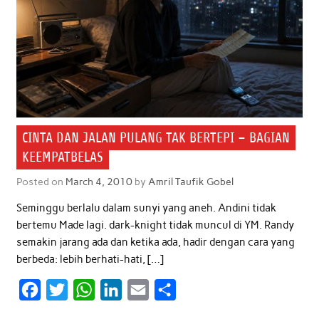
CINTA DAN JALAN PULANG TAK BERTEPI – BAGIAN
KEEMPATBELAS
Posted on
March 4, 2010
by
Amril Taufik Gobel
Seminggu berlalu dalam sunyi yang aneh. Andini tidak
bertemu Made lagi. dark-knight tidak muncul di YM. Randy
semakin jarang ada dan ketika ada, hadir dengan cara yang
berbeda: lebih berhati-hati, […]
F
T
W
L
E
S
a
w
h
i
m
h