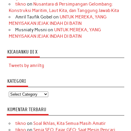
tikno
on
Nusantara di Persimpangan Gelombang:
Konstruksi Maritim, Laut Kita, dan Tanggung Jawab Kita
Amril Taufik Gobel
on
UNTUK MEREKA, YANG
MENYISAKAN JEJAK INDAH DI BATIN
Musniaty Musni
on
UNTUK MEREKA, YANG
MENYISAKAN JEJAK INDAH DI BATIN
KICAUANKU DI X
Tweets by amriltg
KATEGORI
Kategori
KOMENTAR TERBARU
tikno
on
Soal Ikhlas, Kita Semua Masih Amatir
tikno
on
Senja SEO, Fajar GEO: Saat Mesin Pencari