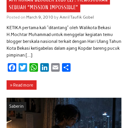
SEBUAH “MISSION IMPOSSIBLE”
Posted on
March 9, 2010
by
Amril Taufik Gobel
KETIKA pertama kali “ditantang” oleh Walikota Bekasi
H.Mochtar Muhammad untuk menggelar kegiatan temu
blogger berskala nasional terkait dengan Hari Ulang Tahun
Kota Bekasi ketigabelas dalam ajang Kopdar bareng pucuk
pimpinan […]
F
T
W
L
E
S
a
w
h
i
m
h
c
i
a
n
a
a
» Read more
e
t
t
k
i
r
b
t
s
e
l
e
Saberin
o
e
A
d
o
r
p
I
k
p
n