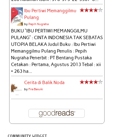
Ibu Pertiwi Memanggilmu
Pulang
by
Pepih Nugraha
BUKU “IBU PERTIWI MEMANGGILMU
PULANG” : CINTA INDONESIA TAK SEBATAS
UTOPIA BELAKA Judul Buku : Ibu Pertiwi
Memanggilmu Pulang Penulis : Pepih
Nugraha Penerbit : PT Bentang Pustaka
Cetakan : Pertama, Agustus 2013 Tebal : xii
+ 263 ha...
Cerita di Balik Noda
by
Fira Basuki
COMMUNITY WIDGET