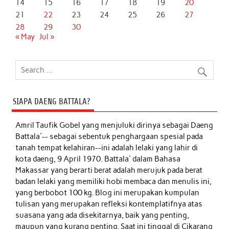
14
15
16
17
18
19
20
21
22
23
24
25
26
27
28
29
30
« May
Jul »
SIAPA DAENG BATTALA?
Amril Taufik Gobel
yang menjuluki dirinya sebagai Daeng
Battala'-- sebagai sebentuk penghargaan spesial pada
tanah tempat kelahiran--ini adalah lelaki yang lahir di
kota daeng, 9 April 1970. Battala' dalam Bahasa
Makassar yang berarti berat adalah merujuk pada berat
badan lelaki yang memiliki hobi membaca dan menulis ini,
yang berbobot 100 kg. Blog ini merupakan kumpulan
tulisan yang merupakan refleksi kontemplatifnya atas
suasana yang ada disekitarnya, baik yang penting,
maupun yang kurang penting. Saat ini tinggal di Cikarang