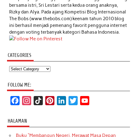
bersama istri, Sri Lestari serta kedua orang anaknya,
Rizky dan Alya. Pada ajang Kompetisi Blog Internasional
The Bobs (www.thebobs.com) keenam tahun 2010 blog
ini berhasil menjadi pemenang favorit pengguna internet
dengan voting terbanyak kategori Bahasa Indonesia.
CATEGORIES
Categories
FOLLOW ME:
F
I
T
P
L
T
Y
a
n
i
i
i
w
o
c
s
k
n
n
i
u
HALAMAN
e
t
T
t
k
t
T
Buku “Membangun Negeri, Merawat Masa Depan