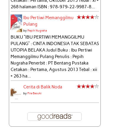
Cetakan : Pertama, Oktober 2013 Tebal : xi +
268 halaman ISBN : 978-979-22-9987-8...
Ibu Pertiwi Memanggilmu
Pulang
by
Pepih Nugraha
BUKU “IBU PERTIWI MEMANGGILMU
PULANG” : CINTA INDONESIA TAK SEBATAS
UTOPIA BELAKA Judul Buku : Ibu Pertiwi
Memanggilmu Pulang Penulis : Pepih
Nugraha Penerbit : PT Bentang Pustaka
Cetakan : Pertama, Agustus 2013 Tebal : xii
+ 263 ha...
Cerita di Balik Noda
by
Fira Basuki