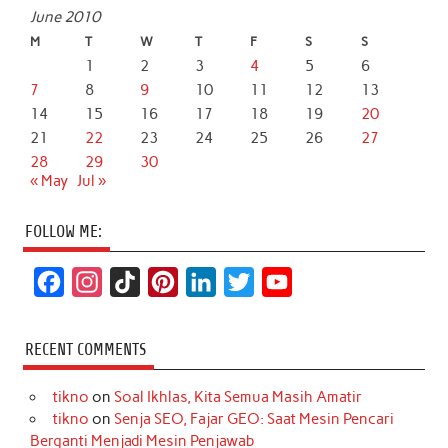
June 2010
M
T
W
T
F
S
S
1
2
3
4
5
6
7
8
9
10
11
12
13
14
15
16
17
18
19
20
21
22
23
24
25
26
27
28
29
30
« May
Jul »
FOLLOW ME:
F
I
T
P
L
T
Y
a
n
i
i
i
w
o
c
s
k
n
n
i
u
RECENT COMMENTS
e
t
T
t
k
t
T
tikno
on
Soal Ikhlas, Kita Semua Masih Amatir
b
a
o
e
e
t
u
tikno
on
Senja SEO, Fajar GEO: Saat Mesin Pencari
o
g
k
r
d
e
b
Berganti Menjadi Mesin Penjawab