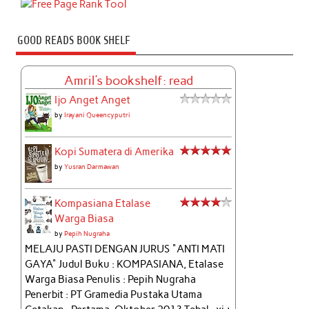
GOOD READS BOOK SHELF
Amril's bookshelf: read
Ijo Anget Anget
by
Irayani Queencyputri
Kopi Sumatera di Amerika
by
Yusran Darmawan
Kompasiana Etalase
Warga Biasa
by
Pepih Nugraha
MELAJU PASTI DENGAN JURUS "ANTI MATI
GAYA" Judul Buku : KOMPASIANA, Etalase
Warga Biasa Penulis : Pepih Nugraha
Penerbit : PT Gramedia Pustaka Utama