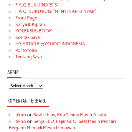
b
a
o
e
e
t
u
F.A.Q BUKU “NARSIS”
o
g
k
r
d
e
b
F.A.Q. BUKU PUISI “MENYESAP SENYAP”
o
r
e
I
r
e
Front Page
Karya & Kiprah
k
a
s
n
KOLEKSI E-BOOK
m
t
Kontak Saya
MY ARTICLE @YAHOO INDONESIA
Portofolio
Tentang Saya
ARSIP
Arsip
KOMENTAR TERBARU
tikno
on
Soal Ikhlas, Kita Semua Masih Amatir
tikno
on
Senja SEO, Fajar GEO: Saat Mesin Pencari
Berganti Menjadi Mesin Penjawab