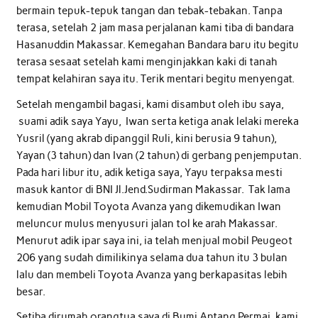
bermain tepuk-tepuk tangan dan tebak-tebakan. Tanpa
terasa, setelah 2 jam masa perjalanan kami tiba di bandara
Hasanuddin Makassar. Kemegahan Bandara baru itu begitu
terasa sesaat setelah kami menginjakkan kaki di tanah
tempat kelahiran saya itu. Terik mentari begitu menyengat.
Setelah mengambil bagasi, kami disambut oleh ibu saya,
suami adik saya Yayu, Iwan serta ketiga anak lelaki mereka
Yusril (yang akrab dipanggil Ruli, kini berusia 9 tahun),
Yayan (3 tahun) dan Ivan (2 tahun) di gerbang penjemputan.
Pada hari libur itu, adik ketiga saya, Yayu terpaksa mesti
masuk kantor di BNI Jl.Jend.Sudirman Makassar. Tak lama
kemudian Mobil Toyota Avanza yang dikemudikan Iwan
meluncur mulus menyusuri jalan tol ke arah Makassar.
Menurut adik ipar saya ini, ia telah menjual mobil Peugeot
206 yang sudah dimilikinya selama dua tahun itu 3 bulan
lalu dan membeli Toyota Avanza yang berkapasitas lebih
besar.
Setiba dirumah orangtua saya di Bumi Antang Permai, kami