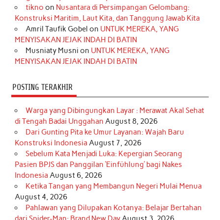
o
r
e
I
r
e
tikno
on
Nusantara di Persimpangan Gelombang:
Konstruksi Maritim, Laut Kita, dan Tanggung Jawab Kita
k
a
s
n
Amril Taufik Gobel
on
UNTUK MEREKA, YANG
m
t
MENYISAKAN JEJAK INDAH DI BATIN
Musniaty Musni
on
UNTUK MEREKA, YANG
MENYISAKAN JEJAK INDAH DI BATIN
POSTING TERAKHIR
Warga yang Dibingungkan Layar : Merawat Akal Sehat
di Tengah Badai Unggahan
August 8, 2026
Dari Gunting Pita ke Umur Layanan: Wajah Baru
Konstruksi Indonesia
August 7, 2026
Sebelum Kata Menjadi Luka: Kepergian Seorang
Pasien BPJS dan Panggilan ‘Einfühlung’ bagi Nakes
Indonesia
August 6, 2026
Ketika Tangan yang Membangun Negeri Mulai Menua
August 4, 2026
Pahlawan yang Dilupakan Kotanya: Belajar Bertahan
dari Spider-Man: Brand New Day
August 3, 2026