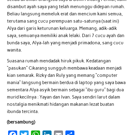
disambut ayah saya yang telah menunggu didepan rumah.
Beliau langsung memeluk erat dan mencium kami semua,
terutama sang cucu perempuan satu-satunya (saat ini)
Alya dari garis keturunan keluarga. Memang, adik-adik
saya, semuanya memiliki anak lelaki. Dari 7 cucu ayah dan
bunda saya, Alya-lah yang menjadi primadona, sang cucu
wanita.
Suasana rumah mendadak hiruk pikuk. Kedatangan
“pasukan” Cikarang sungguh membawa keadaan menjadi
kian semarak. Rizky dan Ruly yang memang “computer
mania” langsung bermain berdua di laptop yang saya bawa
sementara Alya asyik bermain sebagai “ibu guru” bagi dua
murid kecilnya : Yayan dan Ivan. Saya sendiri larut dalam
nostalgia menikmati hidangan makanan lezat buatan
ibunda tercinta.
(bersambung)
F
T
W
L
E
S