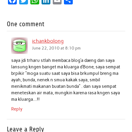
a
w
h
i
m
h
c
i
a
n
a
a
One comment
e
t
t
k
i
r
b
t
s
e
l
e
ichankbolong
o
e
A
d
June 22, 2010 at 8:10 pm
o
r
p
I
saya jdi trharu stlah membaca blog’a daeng dan saya
k
p
n
lansung kngen banget ma kluarga d’Bone, saya sempat
brpikir “moga suatu saat saya bisa brkumpul breng ma
ayah, bunda, nenek n smua kakak saya, smbil
menikmati makanan buatan bunda” . dan saya sempat
meneteskan air mata, mungkin karena rasa kngen saya
ma kluarga…!!
Reply
Leave a Reply