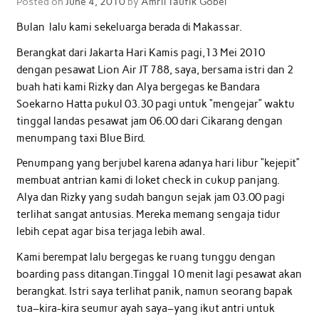
Posted on
June 4, 2010
by
Amril Taufik Gobel
Bulan lalu kami sekeluarga berada di Makassar.
Berangkat dari Jakarta Hari Kamis pagi,13 Mei 2010
dengan pesawat Lion Air JT 788, saya, bersama istri dan 2
buah hati kami Rizky dan Alya bergegas ke Bandara
Soekarno Hatta pukul 03.30 pagi untuk “mengejar” waktu
tinggal landas pesawat jam 06.00 dari Cikarang dengan
menumpang taxi Blue Bird.
Penumpang yang berjubel karena adanya hari libur “kejepit”
membuat antrian kami di loket check in cukup panjang.
Alya dan Rizky yang sudah bangun sejak jam 03.00 pagi
terlihat sangat antusias. Mereka memang sengaja tidur
lebih cepat agar bisa terjaga lebih awal.
Kami berempat lalu bergegas ke ruang tunggu dengan
boarding pass ditangan.Tinggal 10 menit lagi pesawat akan
berangkat. Istri saya terlihat panik, namun seorang bapak
tua–kira-kira seumur ayah saya–yang ikut antri untuk