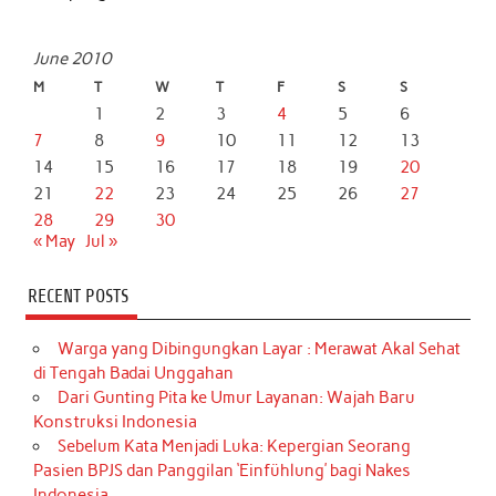
June 2010
M
T
W
T
F
S
S
1
2
3
4
5
6
7
8
9
10
11
12
13
14
15
16
17
18
19
20
21
22
23
24
25
26
27
28
29
30
« May
Jul »
RECENT POSTS
Warga yang Dibingungkan Layar : Merawat Akal Sehat
di Tengah Badai Unggahan
Dari Gunting Pita ke Umur Layanan: Wajah Baru
Konstruksi Indonesia
Sebelum Kata Menjadi Luka: Kepergian Seorang
Pasien BPJS dan Panggilan ‘Einfühlung’ bagi Nakes
Indonesia