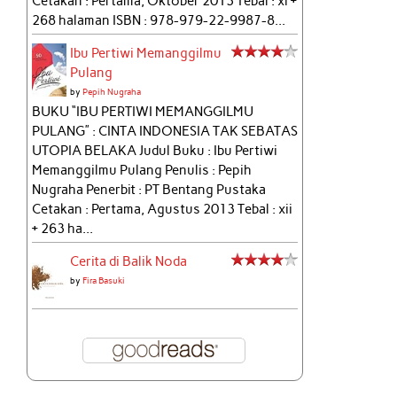
Cetakan : Pertama, Oktober 2013 Tebal : xi +
268 halaman ISBN : 978-979-22-9987-8...
Ibu Pertiwi Memanggilmu
Pulang
by
Pepih Nugraha
BUKU “IBU PERTIWI MEMANGGILMU
PULANG” : CINTA INDONESIA TAK SEBATAS
UTOPIA BELAKA Judul Buku : Ibu Pertiwi
Memanggilmu Pulang Penulis : Pepih
Nugraha Penerbit : PT Bentang Pustaka
Cetakan : Pertama, Agustus 2013 Tebal : xii
+ 263 ha...
Cerita di Balik Noda
by
Fira Basuki