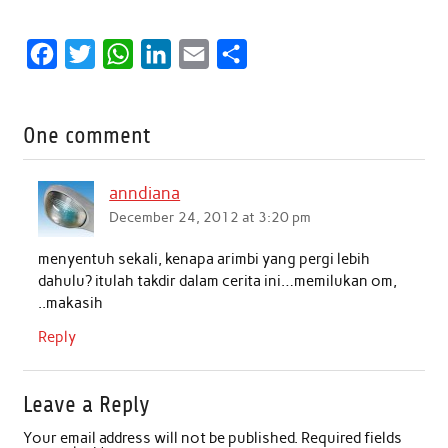
F
T
W
L
E
S
a
w
h
i
m
h
c
i
a
n
a
a
One comment
e
t
t
k
i
r
b
t
s
e
l
e
anndiana
o
e
A
d
December 24, 2012 at 3:20 pm
o
r
p
I
menyentuh sekali, kenapa arimbi yang pergi lebih
k
p
n
dahulu? itulah takdir dalam cerita ini…memilukan om,
..makasih
Reply
Leave a Reply
Your email address will not be published.
Required fields