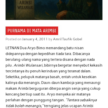
PURNAMA DI MATA ARIMBI
Posted on
January 4, 2011
by
Amril Taufik Gobel
LETNAN Dua Aryo Bimo memandang batu nisan
didepannya dengan kepedihan tiada tara. Dibacanya
berulang-ulang nama yang tertera disana dengan nada
pilu.
Arimbi Wulansari,
bibirnya bergetar menyebut kekasih
tercintanya itu penuh kerinduan yang teramat dalam.
Seketika, pelupuk matanya basah, entah untuk kesekian
kalinya dia menangis. Daun-daun kamboja yang menaungi
makam Arimbi berguguran diterpa angin senja yang cukup
kencang bertiup saat itu. Aryo menyeka air matanya
perlahan dengan punggung tangan.
“Tentara sebaiknya
tidak boleh menangis,”
terngiang jelas ucapan Arimbi