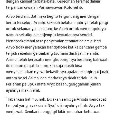
dengan kalimat terbata-bata. Kesedihan teramat dalam
terpancar diwajah Purnawirawan Kolonel itu.
Aryo terdiam. Batinnya begitu terguncang mendengar
berita tersebut. Arimbi, kekasih belahan hatinya telah pergi
untuk selamanya. Ia datang ke Aceh untuk menjenguknya
namun sekaligus menjemput kematiannya sendiri.
Mendadak timbul rasa penyesalan teramat dalam di hati
Aryo tidak menyalakan handphone ketika bencana gempa
terjadi sebelum gelombang tsunami dashyat melanda.
Arimbi telah berusaha menghubunginya berulang kali saat
itu namun gagal. Ia mungkin saja masih bisa
menyelamatkan nyawa kekasihnya apalagi mengingat jarak
antara hotel Arimbi dan Markasnya tidak terlalu jauh.
Perlahan pelupuk mata Aryo basah, genggaman jemari
ayahnya makin erat.
“Tabahkan hatimu, nak. Doakan semoga Arimbi mendapat
tempat yang layak disisiNya,” ujar ayahnya lirih. Aryo tak
menjawab. Sembari menggigit bibir, menahan keharuan