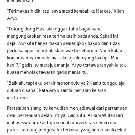
menawarkan.
“Terimakasih dik, tapi saya mesti kembali ke Markas,” kilah
Aryo.
“Tolong dong Mas, aku nggak tahu bagaimana
mengungkapkan rasa terimakasih pada anda. Sekali ini
saja.
Toh
kita hanya makan semangkok bakso dan tidak
perlu sampai menghabiskan waktu seharian. Nanti kalau
komandannya marah, biar aku aja deh yang hadapi. Mau
kan’ ?,” gadis itu merajuk manja. Aryo tertawa renyah ia tak
kuasa menolak tawaran gadis manis itu.
“Baiklah, tapi aku parkir motor dulu ya ? Kamu tunggu aja
duluan disana,” kata Aryo sambil berjalan ke arah
motornya.
Pertemuan siang itu kemudian menjadi awal dari pertemuan
demi pertemuan selanjutnya. Gadis itu, Arimbi Wulansari, ,
mahasiswa tingkat tiga sebuah universitas negeri dan
puteri seorang pengusaha terkenal yang berdomisili dekat