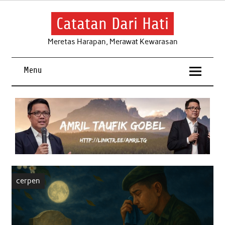
Skip
to
content
Catatan Dari Hati
Meretas Harapan, Merawat Kewarasan
Menu
cerpen