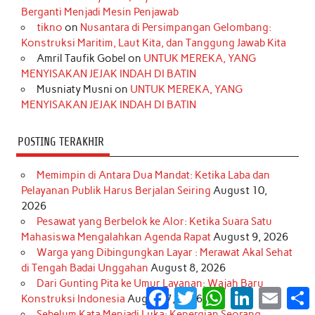
o
g
k
r
d
e
b
Berganti Menjadi Mesin Penjawab
o
r
e
I
r
e
tikno
on
Nusantara di Persimpangan Gelombang:
Konstruksi Maritim, Laut Kita, dan Tanggung Jawab Kita
k
a
s
n
Amril Taufik Gobel
on
UNTUK MEREKA, YANG
m
t
MENYISAKAN JEJAK INDAH DI BATIN
Musniaty Musni
on
UNTUK MEREKA, YANG
MENYISAKAN JEJAK INDAH DI BATIN
POSTING TERAKHIR
Memimpin di Antara Dua Mandat: Ketika Laba dan
Pelayanan Publik Harus Berjalan Seiring
August 10,
2026
Pesawat yang Berbelok ke Alor: Ketika Suara Satu
Mahasiswa Mengalahkan Agenda Rapat
August 9, 2026
Warga yang Dibingungkan Layar : Merawat Akal Sehat
di Tengah Badai Unggahan
August 8, 2026
Dari Gunting Pita ke Umur Layanan: Wajah Baru
Facebook
Twitter
WhatsApp
LinkedIn
Email
S
Konstruksi Indonesia
August 7, 2026
Sebelum Kata Menjadi Luka: Kepergian Seorang