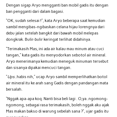
Dengan sigap Aryo mengganti ban mobil gadis itu dengan
ban pengganti dari dalam bagasi.
“OK, sudah selesai !”, kata Aryo beberapa saat kemudian
sambil mengibas-ngibaskan celana hijau lorengnya dari
debu jalan setelah bangkit dari bawah mobil melepas
dongkrak. Bulir-bulir keringat terlihat didahinya.
“Terimakasih Mas, ini ada air kalau mau minum atau cuci
tangan,” kata gadis itu menyodorkan sebotol air mineral.
Aryo menerimanya kemudian meneguk minuman tersebut
dan sisanya dipakai mencuci tangan.
“
Ups
..habis nih,” ucap Aryo sambil memperlihatkan botol
air mineral itu ke arah sang Gadis dengan pandangan mata
bersalah.
“Nggak apa-apa koq. Nanti bisa beli lagi . O,ya..ngomong-
ngomong, sebagai rasa terimakasih, boleh nggak aku ajak
Mas makan bakso di warung sebelah sana ?”, ujar gadis itu