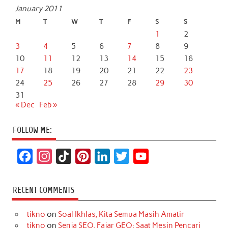
January 2011
M
T
W
T
F
S
S
1
2
3
4
5
6
7
8
9
10
11
12
13
14
15
16
17
18
19
20
21
22
23
24
25
26
27
28
29
30
31
« Dec
Feb »
FOLLOW ME:
F
I
T
P
L
T
Y
a
n
i
i
i
w
o
c
s
k
n
n
i
u
RECENT COMMENTS
e
t
T
t
k
t
T
tikno
on
Soal Ikhlas, Kita Semua Masih Amatir
b
a
o
e
e
t
u
tikno
on
Senja SEO, Fajar GEO: Saat Mesin Pencari