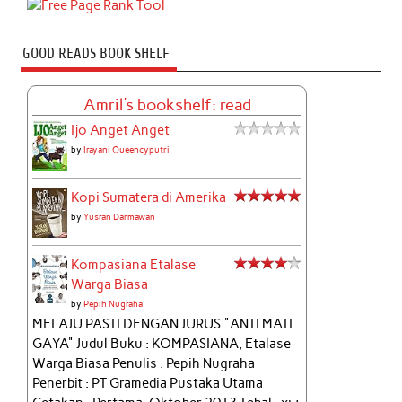
GOOD READS BOOK SHELF
Amril's bookshelf: read
Ijo Anget Anget
by
Irayani Queencyputri
Kopi Sumatera di Amerika
by
Yusran Darmawan
Kompasiana Etalase
Warga Biasa
by
Pepih Nugraha
MELAJU PASTI DENGAN JURUS "ANTI MATI
GAYA" Judul Buku : KOMPASIANA, Etalase
Warga Biasa Penulis : Pepih Nugraha
Penerbit : PT Gramedia Pustaka Utama