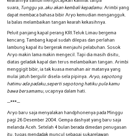
kearahnya sambil mengucapkan kalimat tanpa
suara,
Tunggu ya..aku akan kembali kepadamu
. Arimbi yang
dapat membaca bahasa bibir Aryo kemudian mengangguk.
Ia balas melambaikan tangan kearah kekasihnya.
Peluit panjang kapal perang KRI.Teluk Limau bergema
kencang. Tambang kapal sudah dilepas dan perlahan
lambung kapal itu bergerak menjauhi pelabuhan. Sosok
Aryo makin lama makin mengecil. Tapi dia masih disitu,
diatas geladak kapal dan terus melambaikan tangan. Arimbi
menggigit bibir, ia tak kuasa menahan air matanya yang
mulai jatuh bergulir disela-sela pipinya.
Aryo, sepotong
hatimu ada padaku,seperti sepotong hatiku pula kamu
bawa bersamamu,
ucapnya dalam hati.
—***—
Aryo baru saja menyalakan handphonenya pada Minggu
pagi 26 Desember 2004. Gempa dashyat yang baru saja
melanda Aceh. Setelah 4 bulan berada dimedan penugasan
itu, tugas mendadak muncul sebagai sukarelawan