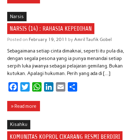
e
t
t
k
i
r
b
t
s
e
l
e
Narsis
o
e
A
d
NARSIS (14) : RAHASIA KEPEDIHAN
o
r
p
I
Posted on
February 19, 2011
by
Amril Taufik Gobel
k
p
n
Sebagaimana setiap cinta dimaknai, seperti itu pula dia,
dengan segala pesona yang ia punya menandai setiap
serpih luka jiwanya sebagai pelajaran gemilang. Bukan
kutukan. Apalagi hukuman. Perih yang ada di […]
F
T
W
L
E
S
a
w
h
i
m
h
c
i
a
n
a
a
» Read more
e
t
t
k
i
r
b
t
s
e
l
e
Kisahku
o
e
A
d
KOMUNITAS KOPROL CIKARANG RESMI BERDIRI