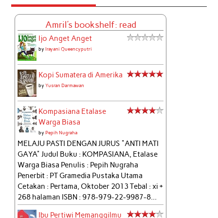
Amril's bookshelf: read
Ijo Anget Anget
by
Irayani Queencyputri
Kopi Sumatera di Amerika
by
Yusran Darmawan
Kompasiana Etalase
Warga Biasa
by
Pepih Nugraha
MELAJU PASTI DENGAN JURUS "ANTI MATI
GAYA" Judul Buku : KOMPASIANA, Etalase
Warga Biasa Penulis : Pepih Nugraha
Penerbit : PT Gramedia Pustaka Utama
Cetakan : Pertama, Oktober 2013 Tebal : xi +
268 halaman ISBN : 978-979-22-9987-8...
Ibu Pertiwi Memanggilmu