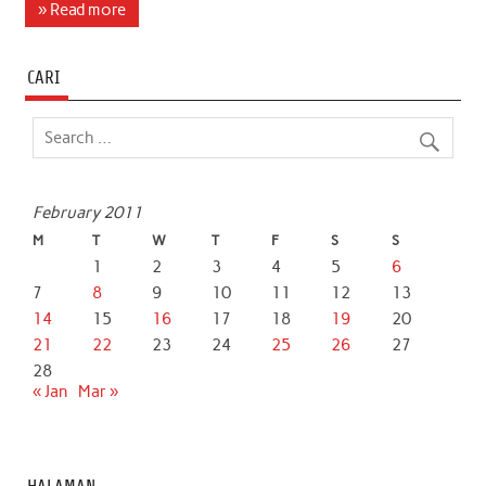
c
i
a
n
a
a
» Read more
e
t
t
k
i
r
b
t
s
e
l
e
CARI
o
e
A
d
o
r
p
I
k
p
n
February 2011
M
T
W
T
F
S
S
1
2
3
4
5
6
7
8
9
10
11
12
13
14
15
16
17
18
19
20
21
22
23
24
25
26
27
28
« Jan
Mar »