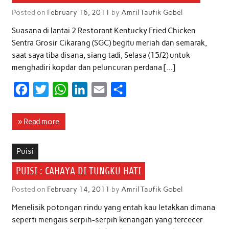
o
r
p
I
Posted on
February 16, 2011
by
Amril Taufik Gobel
k
p
n
Suasana di lantai 2 Restorant Kentucky Fried Chicken
Sentra Grosir Cikarang (SGC) begitu meriah dan semarak,
saat saya tiba disana, siang tadi, Selasa (15/2) untuk
menghadiri kopdar dan peluncuran perdana […]
F
T
W
L
E
S
a
w
h
i
m
h
c
i
a
n
a
a
» Read more
e
t
t
k
i
r
b
t
s
e
l
e
Puisi
o
e
A
d
PUISI : CAHAYA DI TUNGKU HATI
o
r
p
I
Posted on
February 14, 2011
by
Amril Taufik Gobel
k
p
n
Menelisik potongan rindu yang entah kau letakkan dimana
seperti mengais serpih-serpih kenangan yang tercecer