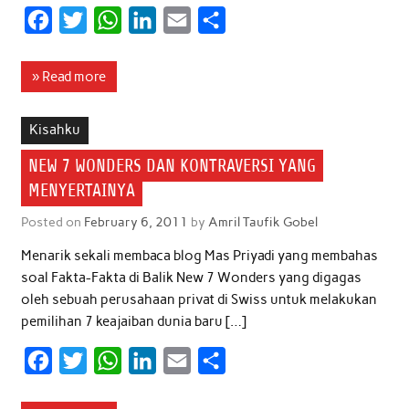
F
T
W
L
E
S
a
w
h
i
m
h
c
i
a
n
a
a
» Read more
e
t
t
k
i
r
b
t
s
e
l
e
Kisahku
o
e
A
d
NEW 7 WONDERS DAN KONTRAVERSI YANG
o
r
p
I
MENYERTAINYA
k
p
n
Posted on
February 6, 2011
by
Amril Taufik Gobel
Menarik sekali membaca blog Mas Priyadi yang membahas
soal Fakta-Fakta di Balik New 7 Wonders yang digagas
oleh sebuah perusahaan privat di Swiss untuk melakukan
pemilihan 7 keajaiban dunia baru […]
F
T
W
L
E
S
a
w
h
i
m
h