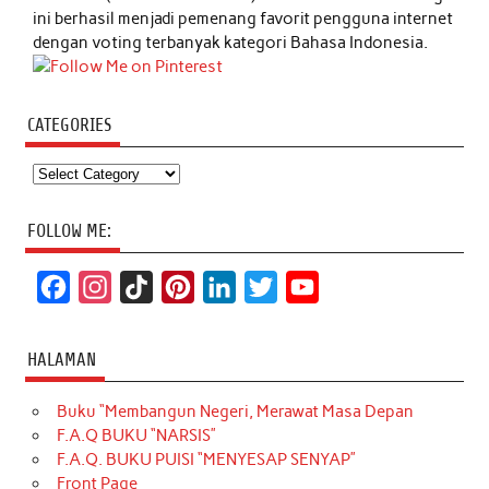
ini berhasil menjadi pemenang favorit pengguna internet
dengan voting terbanyak kategori Bahasa Indonesia.
CATEGORIES
Categories
FOLLOW ME:
F
I
T
P
L
T
Y
a
n
i
i
i
w
o
c
s
k
n
n
i
u
HALAMAN
e
t
T
t
k
t
T
Buku “Membangun Negeri, Merawat Masa Depan
b
a
o
e
e
t
u
F.A.Q BUKU “NARSIS”
o
g
k
r
d
e
b
F.A.Q. BUKU PUISI “MENYESAP SENYAP”
o
r
e
I
r
e
Front Page