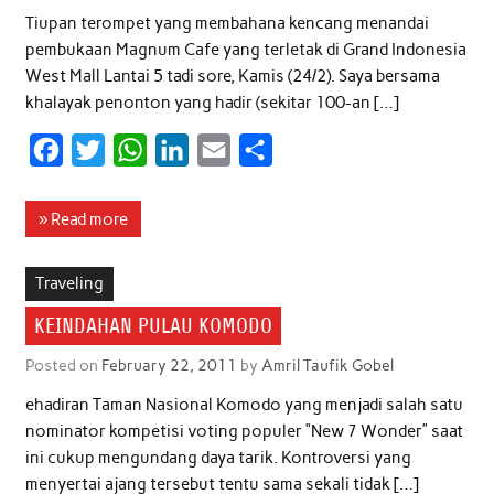
Tiupan terompet yang membahana kencang menandai
pembukaan Magnum Cafe yang terletak di Grand Indonesia
West Mall Lantai 5 tadi sore, Kamis (24/2). Saya bersama
khalayak penonton yang hadir (sekitar 100-an […]
F
T
W
L
E
S
a
w
h
i
m
h
c
i
a
n
a
a
» Read more
e
t
t
k
i
r
b
t
s
e
l
e
Traveling
o
e
A
d
KEINDAHAN PULAU KOMODO
o
r
p
I
Posted on
February 22, 2011
by
Amril Taufik Gobel
k
p
n
ehadiran Taman Nasional Komodo yang menjadi salah satu
nominator kompetisi voting populer “New 7 Wonder” saat
ini cukup mengundang daya tarik. Kontroversi yang
menyertai ajang tersebut tentu sama sekali tidak […]