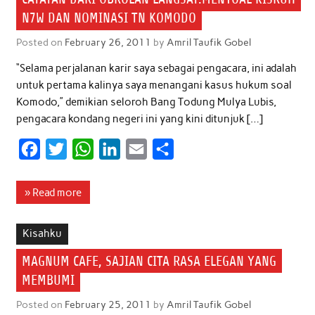
N7W DAN NOMINASI TN KOMODO
Posted on
February 26, 2011
by
Amril Taufik Gobel
“Selama perjalanan karir saya sebagai pengacara, ini adalah
untuk pertama kalinya saya menangani kasus hukum soal
Komodo,” demikian seloroh Bang Todung Mulya Lubis,
pengacara kondang negeri ini yang kini ditunjuk […]
F
T
W
L
E
S
a
w
h
i
m
h
c
i
a
n
a
a
» Read more
e
t
t
k
i
r
b
t
s
e
l
e
Kisahku
o
e
A
d
MAGNUM CAFE, SAJIAN CITA RASA ELEGAN YANG
o
r
p
I
MEMBUMI
k
p
n
Posted on
February 25, 2011
by
Amril Taufik Gobel