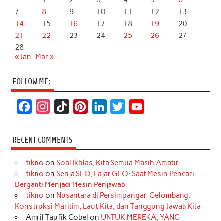
1
2
3
4
5
6
7
8
9
10
11
12
13
14
15
16
17
18
19
20
21
22
23
24
25
26
27
28
« Jan
Mar »
FOLLOW ME:
F
I
T
P
L
T
Y
a
n
i
i
i
w
o
c
s
k
n
n
i
u
RECENT COMMENTS
e
t
T
t
k
t
T
tikno
on
Soal Ikhlas, Kita Semua Masih Amatir
b
a
o
e
e
t
u
tikno
on
Senja SEO, Fajar GEO: Saat Mesin Pencari
o
g
k
r
d
e
b
Berganti Menjadi Mesin Penjawab
o
r
e
I
r
e
tikno
on
Nusantara di Persimpangan Gelombang:
Konstruksi Maritim, Laut Kita, dan Tanggung Jawab Kita
k
a
s
n
Amril Taufik Gobel
on
UNTUK MEREKA, YANG