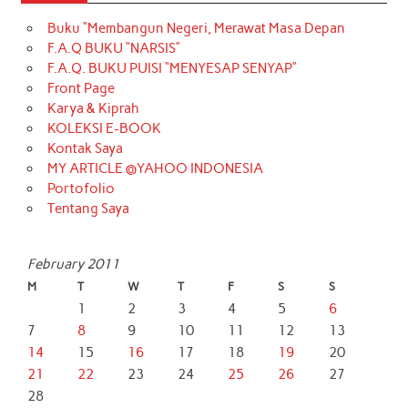
Buku “Membangun Negeri, Merawat Masa Depan
F.A.Q BUKU “NARSIS”
F.A.Q. BUKU PUISI “MENYESAP SENYAP”
Front Page
Karya & Kiprah
KOLEKSI E-BOOK
Kontak Saya
MY ARTICLE @YAHOO INDONESIA
Portofolio
Tentang Saya
February 2011
M
T
W
T
F
S
S
1
2
3
4
5
6
7
8
9
10
11
12
13
14
15
16
17
18
19
20
21
22
23
24
25
26
27
28