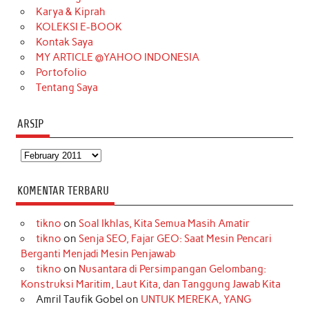
Karya & Kiprah
k
a
s
n
KOLEKSI E-BOOK
m
t
Kontak Saya
MY ARTICLE @YAHOO INDONESIA
Portofolio
Tentang Saya
ARSIP
Arsip
KOMENTAR TERBARU
tikno
on
Soal Ikhlas, Kita Semua Masih Amatir
tikno
on
Senja SEO, Fajar GEO: Saat Mesin Pencari
Berganti Menjadi Mesin Penjawab
tikno
on
Nusantara di Persimpangan Gelombang:
Konstruksi Maritim, Laut Kita, dan Tanggung Jawab Kita
Amril Taufik Gobel
on
UNTUK MEREKA, YANG