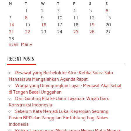
M
T
W
T
F
S
S
1
2
3
4
5
6
7
8
9
10
11
12
13
14
15
16
17
18
19
20
21
22
23
24
25
26
27
28
« Jan
Mar »
RECENT POSTS
Pesawat yang Berbelok ke Alor: Ketika Suara Satu
Mahasiswa Mengalahkan Agenda Rapat
Warga yang Dibingungkan Layar : Merawat Akal Sehat
di Tengah Badai Unggahan
Dari Gunting Pita ke Umur Layanan: Wajah Baru
Konstruksi Indonesia
Sebelum Kata Menjadi Luka: Kepergian Seorang
Pasien BPJS dan Panggilan ‘Einfühlung’ bagi Nakes
Indonesia
Ketika Tangan yang Membangun Negeri Mulai Menua