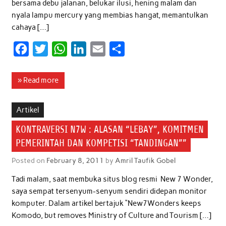
bersama debu jalanan, belukar ilusi, hening malam dan
nyala lampu mercury yang membias hangat, memantulkan
cahaya […]
F
T
W
L
E
S
a
w
h
i
m
h
c
i
a
n
a
a
» Read more
e
t
t
k
i
r
b
t
s
e
l
e
Artikel
o
e
A
d
KONTRAVERSI N7W : ALASAN “LEBAY”, KOMITMEN
o
r
p
I
PEMERINTAH DAN KOMPETISI “TANDINGAN””
k
p
n
Posted on
February 8, 2011
by
Amril Taufik Gobel
Tadi malam, saat membuka situs blog resmi New 7 Wonder,
saya sempat tersenyum-senyum sendiri didepan monitor
komputer. Dalam artikel bertajuk “New7Wonders keeps
Komodo, but removes Ministry of Culture and Tourism […]