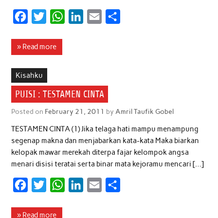
F
T
W
L
E
S
a
w
h
i
m
h
c
i
a
n
a
a
» Read more
e
t
t
k
i
r
b
t
s
e
l
e
Kisahku
o
e
A
d
PUISI : TESTAMEN CINTA
o
r
p
I
Posted on
February 21, 2011
by
Amril Taufik Gobel
k
p
n
TESTAMEN CINTA (1) Jika telaga hati mampu menampung
segenap makna dan menjabarkan kata-kata Maka biarkan
kelopak mawar merekah diterpa fajar kelompok angsa
menari disisi teratai serta binar mata kejoramu mencari […]
F
T
W
L
E
S
a
w
h
i
m
h
c
i
a
n
a
a
» Read more