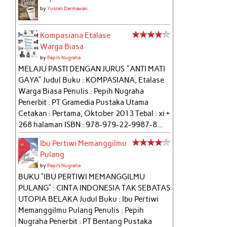
by
Yusran Darmawan
Kompasiana Etalase
Warga Biasa
by
Pepih Nugraha
MELAJU PASTI DENGAN JURUS "ANTI MATI
GAYA" Judul Buku : KOMPASIANA, Etalase
Warga Biasa Penulis : Pepih Nugraha
Penerbit : PT Gramedia Pustaka Utama
Cetakan : Pertama, Oktober 2013 Tebal : xi +
268 halaman ISBN : 978-979-22-9987-8...
Ibu Pertiwi Memanggilmu
Pulang
by
Pepih Nugraha
BUKU “IBU PERTIWI MEMANGGILMU
PULANG” : CINTA INDONESIA TAK SEBATAS
UTOPIA BELAKA Judul Buku : Ibu Pertiwi
Memanggilmu Pulang Penulis : Pepih
Nugraha Penerbit : PT Bentang Pustaka