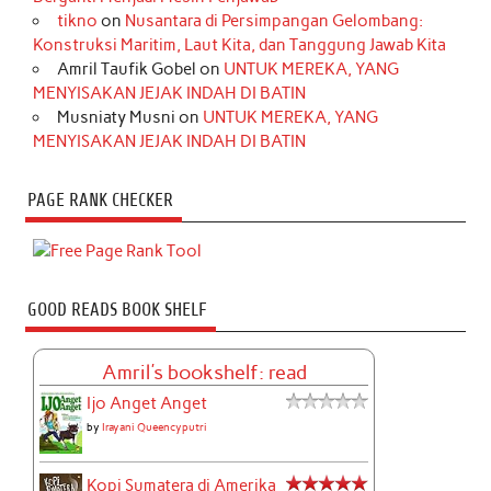
tikno
on
Nusantara di Persimpangan Gelombang:
Konstruksi Maritim, Laut Kita, dan Tanggung Jawab Kita
Amril Taufik Gobel
on
UNTUK MEREKA, YANG
MENYISAKAN JEJAK INDAH DI BATIN
Musniaty Musni
on
UNTUK MEREKA, YANG
MENYISAKAN JEJAK INDAH DI BATIN
PAGE RANK CHECKER
GOOD READS BOOK SHELF
Amril's bookshelf: read
Ijo Anget Anget
by
Irayani Queencyputri
Kopi Sumatera di Amerika