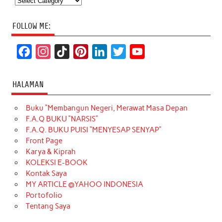
FOLLOW ME:
F
I
T
P
L
T
Y
a
n
i
i
i
w
o
c
s
k
n
n
i
u
HALAMAN
e
t
T
t
k
t
T
Buku “Membangun Negeri, Merawat Masa Depan
b
a
o
e
e
t
u
F.A.Q BUKU “NARSIS”
o
g
k
r
d
e
b
F.A.Q. BUKU PUISI “MENYESAP SENYAP”
o
r
e
I
r
e
Front Page
Karya & Kiprah
k
a
s
n
KOLEKSI E-BOOK
m
t
Kontak Saya
MY ARTICLE @YAHOO INDONESIA
Portofolio
Tentang Saya