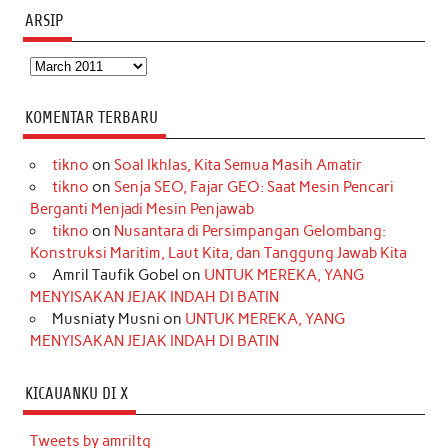
ARSIP
Arsip
KOMENTAR TERBARU
tikno
on
Soal Ikhlas, Kita Semua Masih Amatir
tikno
on
Senja SEO, Fajar GEO: Saat Mesin Pencari
Berganti Menjadi Mesin Penjawab
tikno
on
Nusantara di Persimpangan Gelombang:
Konstruksi Maritim, Laut Kita, dan Tanggung Jawab Kita
Amril Taufik Gobel
on
UNTUK MEREKA, YANG
MENYISAKAN JEJAK INDAH DI BATIN
Musniaty Musni
on
UNTUK MEREKA, YANG
MENYISAKAN JEJAK INDAH DI BATIN
KICAUANKU DI X
Tweets by amriltg