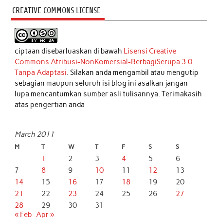
CREATIVE COMMONS LICENSE
ciptaan disebarluaskan di bawah
Lisensi Creative
Commons Atribusi-NonKomersial-BerbagiSerupa 3.0
Tanpa Adaptasi
. Silakan anda mengambil atau mengutip
sebagian maupun seluruh isi blog ini asalkan jangan
lupa mencantumkan sumber asli tulisannya. Terimakasih
atas pengertian anda
March 2011
M
T
W
T
F
S
S
1
2
3
4
5
6
7
8
9
10
11
12
13
14
15
16
17
18
19
20
21
22
23
24
25
26
27
28
29
30
31
« Feb
Apr »