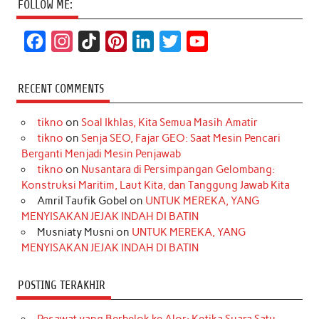
FOLLOW ME:
F
I
T
P
L
T
Y
a
n
i
i
i
w
o
c
s
k
n
n
i
u
RECENT COMMENTS
e
t
T
t
k
t
T
tikno
on
Soal Ikhlas, Kita Semua Masih Amatir
b
a
o
e
e
t
u
tikno
on
Senja SEO, Fajar GEO: Saat Mesin Pencari
o
g
k
r
d
e
b
Berganti Menjadi Mesin Penjawab
o
r
e
I
r
e
tikno
on
Nusantara di Persimpangan Gelombang:
Konstruksi Maritim, Laut Kita, dan Tanggung Jawab Kita
k
a
s
n
Amril Taufik Gobel
on
UNTUK MEREKA, YANG
m
t
MENYISAKAN JEJAK INDAH DI BATIN
Musniaty Musni
on
UNTUK MEREKA, YANG
MENYISAKAN JEJAK INDAH DI BATIN
POSTING TERAKHIR
Pesawat yang Berbelok ke Alor: Ketika Suara Satu