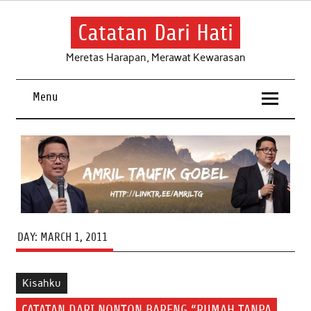
Skip
to
content
Catatan Dari Hati
Meretas Harapan, Merawat Kewarasan
Menu
DAY:
MARCH 1, 2011
Kisahku
CATATAN DARI NONTON BARENG “RUMAH TANPA