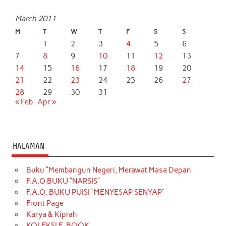
March 2011
M
T
W
T
F
S
S
1
2
3
4
5
6
7
8
9
10
11
12
13
14
15
16
17
18
19
20
21
22
23
24
25
26
27
28
29
30
31
« Feb
Apr »
HALAMAN
Buku “Membangun Negeri, Merawat Masa Depan
F.A.Q BUKU “NARSIS”
F.A.Q. BUKU PUISI “MENYESAP SENYAP”
Front Page
Karya & Kiprah
KOLEKSI E-BOOK