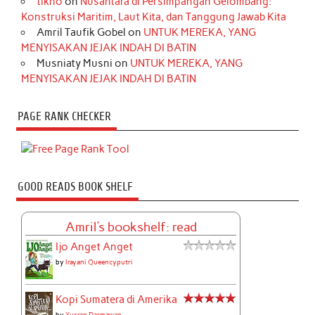
tikno
on
Nusantara di Persimpangan Gelombang:
Konstruksi Maritim, Laut Kita, dan Tanggung Jawab Kita
Amril Taufik Gobel
on
UNTUK MEREKA, YANG
MENYISAKAN JEJAK INDAH DI BATIN
Musniaty Musni
on
UNTUK MEREKA, YANG
MENYISAKAN JEJAK INDAH DI BATIN
PAGE RANK CHECKER
GOOD READS BOOK SHELF
Amril's bookshelf: read
Ijo Anget Anget
by
Irayani Queencyputri
Kopi Sumatera di Amerika
by
Yusran Darmawan