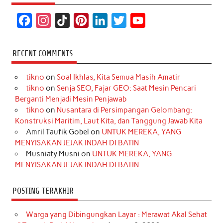
F
I
T
P
L
T
Y
a
n
i
i
i
w
o
c
s
k
n
n
i
u
RECENT COMMENTS
e
t
T
t
k
t
T
tikno
on
Soal Ikhlas, Kita Semua Masih Amatir
b
a
o
e
e
t
u
tikno
on
Senja SEO, Fajar GEO: Saat Mesin Pencari
o
g
k
r
d
e
b
Berganti Menjadi Mesin Penjawab
o
r
e
I
r
e
tikno
on
Nusantara di Persimpangan Gelombang:
Konstruksi Maritim, Laut Kita, dan Tanggung Jawab Kita
k
a
s
n
Amril Taufik Gobel
on
UNTUK MEREKA, YANG
m
t
MENYISAKAN JEJAK INDAH DI BATIN
Musniaty Musni
on
UNTUK MEREKA, YANG
MENYISAKAN JEJAK INDAH DI BATIN
POSTING TERAKHIR
Warga yang Dibingungkan Layar : Merawat Akal Sehat