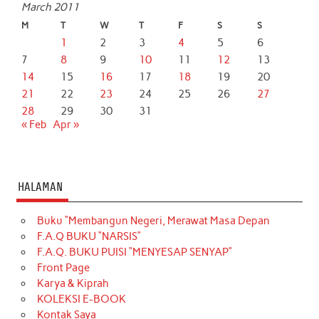
March 2011
M
T
W
T
F
S
S
1
2
3
4
5
6
7
8
9
10
11
12
13
14
15
16
17
18
19
20
21
22
23
24
25
26
27
28
29
30
31
« Feb
Apr »
HALAMAN
Buku “Membangun Negeri, Merawat Masa Depan
F.A.Q BUKU “NARSIS”
F.A.Q. BUKU PUISI “MENYESAP SENYAP”
Front Page
Karya & Kiprah
KOLEKSI E-BOOK
Kontak Saya