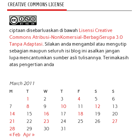
CREATIVE COMMONS LICENSE
ciptaan disebarluaskan di bawah
Lisensi Creative
Commons Atribusi-NonKomersial-BerbagiSerupa 3.0
Tanpa Adaptasi
. Silakan anda mengambil atau mengutip
sebagian maupun seluruh isi blog ini asalkan jangan
lupa mencantumkan sumber asli tulisannya. Terimakasih
atas pengertian anda
March 2011
M
T
W
T
F
S
S
1
2
3
4
5
6
7
8
9
10
11
12
13
14
15
16
17
18
19
20
21
22
23
24
25
26
27
28
29
30
31
« Feb
Apr »