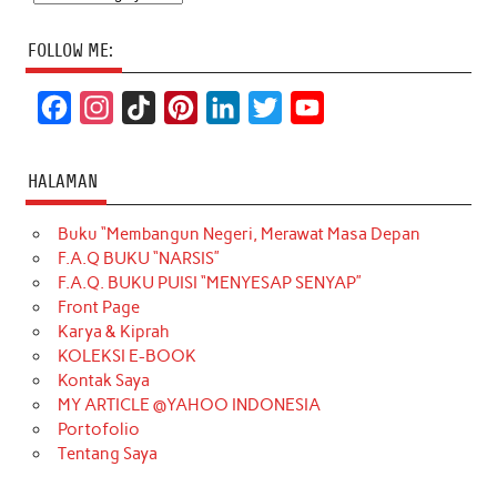
FOLLOW ME:
F
I
T
P
L
T
Y
a
n
i
i
i
w
o
c
s
k
n
n
i
u
HALAMAN
e
t
T
t
k
t
T
Buku “Membangun Negeri, Merawat Masa Depan
b
a
o
e
e
t
u
F.A.Q BUKU “NARSIS”
o
g
k
r
d
e
b
F.A.Q. BUKU PUISI “MENYESAP SENYAP”
o
r
e
I
r
e
Front Page
Karya & Kiprah
k
a
s
n
KOLEKSI E-BOOK
m
t
Kontak Saya
MY ARTICLE @YAHOO INDONESIA
Portofolio
Tentang Saya