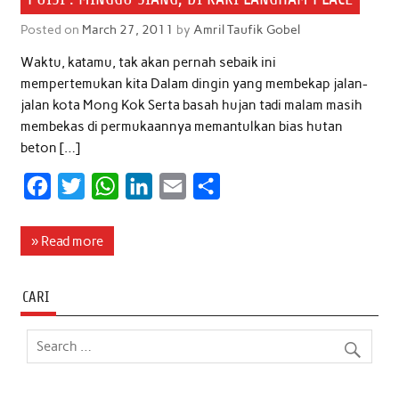
Posted on
March 27, 2011
by
Amril Taufik Gobel
Waktu, katamu, tak akan pernah sebaik ini
mempertemukan kita Dalam dingin yang membekap jalan-
jalan kota Mong Kok Serta basah hujan tadi malam masih
membekas di permukaannya memantulkan bias hutan
beton […]
F
T
W
L
E
S
a
w
h
i
m
h
c
i
a
n
a
a
» Read more
e
t
t
k
i
r
b
t
s
e
l
e
CARI
o
e
A
d
o
r
p
I
k
p
n