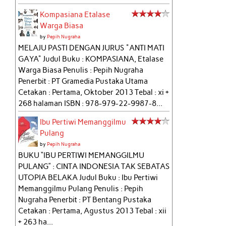
Kompasiana Etalase
Warga Biasa
by
Pepih Nugraha
MELAJU PASTI DENGAN JURUS "ANTI MATI
GAYA" Judul Buku : KOMPASIANA, Etalase
Warga Biasa Penulis : Pepih Nugraha
Penerbit : PT Gramedia Pustaka Utama
Cetakan : Pertama, Oktober 2013 Tebal : xi +
268 halaman ISBN : 978-979-22-9987-8...
Ibu Pertiwi Memanggilmu
Pulang
by
Pepih Nugraha
BUKU “IBU PERTIWI MEMANGGILMU
PULANG” : CINTA INDONESIA TAK SEBATAS
UTOPIA BELAKA Judul Buku : Ibu Pertiwi
Memanggilmu Pulang Penulis : Pepih
Nugraha Penerbit : PT Bentang Pustaka
Cetakan : Pertama, Agustus 2013 Tebal : xii
+ 263 ha...