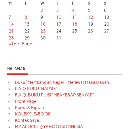
M
T
W
T
F
S
S
1
2
3
4
5
6
7
8
9
10
11
12
13
14
15
16
17
18
19
20
21
22
23
24
25
26
27
28
29
30
31
« Feb
Apr »
HALAMAN
Buku “Membangun Negeri, Merawat Masa Depan
F.A.Q BUKU “NARSIS”
F.A.Q. BUKU PUISI “MENYESAP SENYAP”
Front Page
Karya & Kiprah
KOLEKSI E-BOOK
Kontak Saya
MY ARTICLE @YAHOO INDONESIA