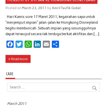
Posted on
March 23, 2011
by
Amril Taufik Gobel
Hari Kamis sore 17 Maret 2011, kegairahan saya untuk
“menjemput impian” jalan-jalan ke Hongkong Disneyland
begitu membuncah. Sebuah impian yang sesungguhnya
dapat terwujud secara tak terduga berkat aktifitas dan […]
F
T
W
L
E
S
a
w
h
i
m
h
c
i
a
n
a
a
» Read more
e
t
t
k
i
r
b
t
s
e
l
e
CARI
o
e
A
d
o
r
p
I
k
p
n
March 2011