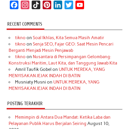
F
I
T
P
L
T
Y
a
n
i
i
i
w
o
c
s
k
n
n
i
u
RECENT COMMENTS
e
t
T
t
k
t
T
tikno
on
Soal Ikhlas, Kita Semua Masih Amatir
b
a
o
e
e
t
u
tikno
on
Senja SEO, Fajar GEO: Saat Mesin Pencari
o
g
k
r
d
e
b
Berganti Menjadi Mesin Penjawab
o
r
e
I
r
e
tikno
on
Nusantara di Persimpangan Gelombang:
Konstruksi Maritim, Laut Kita, dan Tanggung Jawab Kita
k
a
s
n
Amril Taufik Gobel
on
UNTUK MEREKA, YANG
m
t
MENYISAKAN JEJAK INDAH DI BATIN
Musniaty Musni
on
UNTUK MEREKA, YANG
MENYISAKAN JEJAK INDAH DI BATIN
POSTING TERAKHIR
Memimpin di Antara Dua Mandat: Ketika Laba dan
Pelayanan Publik Harus Berjalan Seiring
August 10,