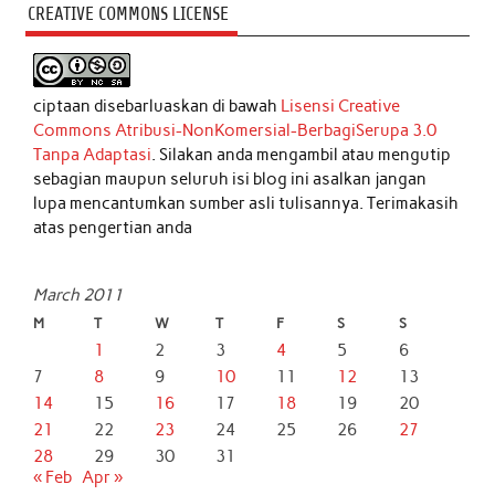
CREATIVE COMMONS LICENSE
ciptaan disebarluaskan di bawah
Lisensi Creative
Commons Atribusi-NonKomersial-BerbagiSerupa 3.0
Tanpa Adaptasi
. Silakan anda mengambil atau mengutip
sebagian maupun seluruh isi blog ini asalkan jangan
lupa mencantumkan sumber asli tulisannya. Terimakasih
atas pengertian anda
March 2011
M
T
W
T
F
S
S
1
2
3
4
5
6
7
8
9
10
11
12
13
14
15
16
17
18
19
20
21
22
23
24
25
26
27
28
29
30
31
« Feb
Apr »