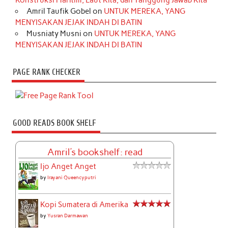
Konstruksi Maritim, Laut Kita, dan Tanggung Jawab Kita
Amril Taufik Gobel
on
UNTUK MEREKA, YANG
MENYISAKAN JEJAK INDAH DI BATIN
Musniaty Musni
on
UNTUK MEREKA, YANG
MENYISAKAN JEJAK INDAH DI BATIN
PAGE RANK CHECKER
GOOD READS BOOK SHELF
Amril's bookshelf: read
Ijo Anget Anget
by
Irayani Queencyputri
Kopi Sumatera di Amerika
by
Yusran Darmawan