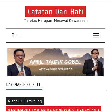
Skip
to
content
Catatan Dari Hati
Meretas Harapan, Merawat Kewarasan
Menu
DAY:
MARCH 23, 2011
Kisahku
Traveling
MENJEMPUT IMPIAN KE HONGKONG DISNEYLAND