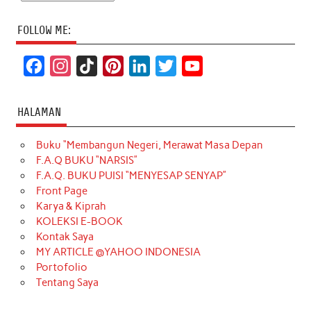
FOLLOW ME:
F
I
T
P
L
T
Y
a
n
i
i
i
w
o
c
s
k
n
n
i
u
HALAMAN
e
t
T
t
k
t
T
Buku “Membangun Negeri, Merawat Masa Depan
b
a
o
e
e
t
u
F.A.Q BUKU “NARSIS”
o
g
k
r
d
e
b
F.A.Q. BUKU PUISI “MENYESAP SENYAP”
o
r
e
I
r
e
Front Page
Karya & Kiprah
k
a
s
n
KOLEKSI E-BOOK
m
t
Kontak Saya
MY ARTICLE @YAHOO INDONESIA
Portofolio
Tentang Saya