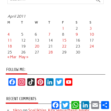
April 2011
M
T
W
T
F
S
S
1
2
3
4
5
6
7
8
9
10
11
12
13
14
15
16
17
18
19
20
21
22
23
24
25
26
27
28
29
30
« Mar
May »
FOLLOW ME:
F
I
T
P
L
T
Y
a
n
i
i
i
w
o
c
s
k
n
n
i
u
RECENT COMMENTS
Facebook
Twitter
WhatsApp
LinkedIn
Email
S
e
t
T
t
k
t
T
tikno
on
Soal Ikhlas, Kita Semua Masih Amatir