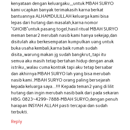
kenyataan dengan keluargaku,,,untuk MBAH SURYO
kami ucapkan banyak terimakasih karna berkat
bantuannya ALHAMDULILLAH keluarga kami bisa
lepas dari hutang dan masalah,karna nomor
“GHOIB”untuk pasang togel,hasil ritual MBAH SURYO
meman benar2 merubah nasib kami hanya sekejap,dan
disitulah aku berkesempatan kumpulkan uang untuk
buka usaha kembali,karna baik rumah sudah
disita,,warung makan jg sudah bangkrut,,tapi itu
semua aku masih tetap bertahan hidup dengan anak
istriku,,walau cuma kontrak tapi aku tetap bersabar
dan akhirnya MBAH SURYO lah yang bisa merubah
nasib kami..MBAH SURYO orang paling bersejarah
kepada keluarga saya…!!! Kepada teman2 yang di lilit
hutang dan ingin merubah nasib baik dari pada sekaran
HBG: 0823~4299~7888-MBAH SURYO,dengan penuh
harapan INSYAH ALLAH pasti tercapai dan sudah
terbukti.
Reply