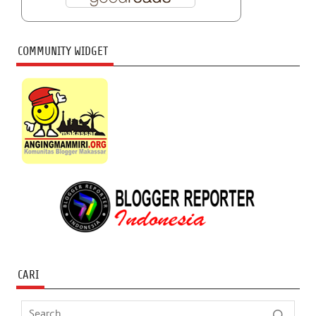
COMMUNITY WIDGET
CARI