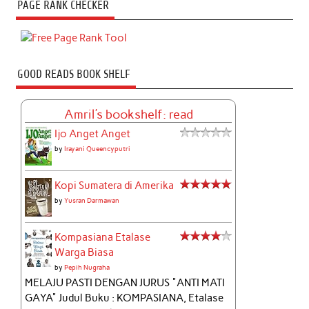
PAGE RANK CHECKER
GOOD READS BOOK SHELF
Amril's bookshelf: read
Ijo Anget Anget
by
Irayani Queencyputri
Kopi Sumatera di Amerika
by
Yusran Darmawan
Kompasiana Etalase
Warga Biasa
by
Pepih Nugraha
MELAJU PASTI DENGAN JURUS "ANTI MATI
GAYA" Judul Buku : KOMPASIANA, Etalase