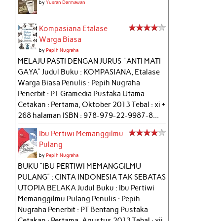
by
Yusran Darmawan
Kompasiana Etalase
Warga Biasa
by
Pepih Nugraha
MELAJU PASTI DENGAN JURUS "ANTI MATI
GAYA" Judul Buku : KOMPASIANA, Etalase
Warga Biasa Penulis : Pepih Nugraha
Penerbit : PT Gramedia Pustaka Utama
Cetakan : Pertama, Oktober 2013 Tebal : xi +
268 halaman ISBN : 978-979-22-9987-8...
Ibu Pertiwi Memanggilmu
Pulang
by
Pepih Nugraha
BUKU “IBU PERTIWI MEMANGGILMU
PULANG” : CINTA INDONESIA TAK SEBATAS
UTOPIA BELAKA Judul Buku : Ibu Pertiwi
Memanggilmu Pulang Penulis : Pepih
Nugraha Penerbit : PT Bentang Pustaka
Cetakan : Pertama, Agustus 2013 Tebal : xii