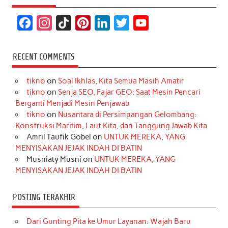
F
I
T
P
L
T
Y
a
n
i
i
i
w
o
c
s
k
n
n
i
u
RECENT COMMENTS
e
t
T
t
k
t
T
tikno
on
Soal Ikhlas, Kita Semua Masih Amatir
b
a
o
e
e
t
u
tikno
on
Senja SEO, Fajar GEO: Saat Mesin Pencari
o
g
k
r
d
e
b
Berganti Menjadi Mesin Penjawab
o
r
e
I
r
e
tikno
on
Nusantara di Persimpangan Gelombang:
Konstruksi Maritim, Laut Kita, dan Tanggung Jawab Kita
k
a
s
n
Amril Taufik Gobel
on
UNTUK MEREKA, YANG
m
t
MENYISAKAN JEJAK INDAH DI BATIN
Musniaty Musni
on
UNTUK MEREKA, YANG
MENYISAKAN JEJAK INDAH DI BATIN
POSTING TERAKHIR
Dari Gunting Pita ke Umur Layanan: Wajah Baru