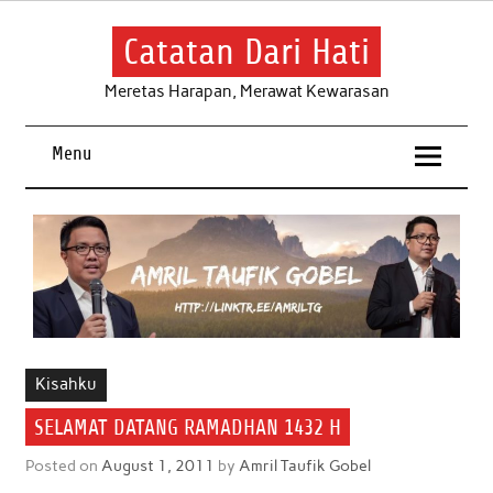
Skip
to
content
Catatan Dari Hati
Meretas Harapan, Merawat Kewarasan
Menu
Kisahku
SELAMAT DATANG RAMADHAN 1432 H
Posted on
August 1, 2011
by
Amril Taufik Gobel