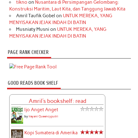
tikno
on
Nusantara di Persimpangan Gelombang:
Konstruksi Maritim, Laut Kita, dan Tanggung Jawab Kita
Amril Taufik Gobel
on
UNTUK MEREKA, YANG
MENYISAKAN JEJAK INDAH DI BATIN
Musniaty Musni
on
UNTUK MEREKA, YANG
MENYISAKAN JEJAK INDAH DI BATIN
PAGE RANK CHECKER
GOOD READS BOOK SHELF
Amril's bookshelf: read
Ijo Anget Anget
by
Irayani Queencyputri
Kopi Sumatera di Amerika