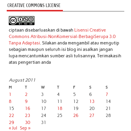
CREATIVE COMMONS LICENSE
ciptaan disebarluaskan di bawah
Lisensi Creative
Commons Atribusi-NonKomersial-BerbagiSerupa 3.0
Tanpa Adaptasi
. Silakan anda mengambil atau mengutip
sebagian maupun seluruh isi blog ini asalkan jangan
lupa mencantumkan sumber asli tulisannya. Terimakasih
atas pengertian anda
August 2011
M
T
W
T
F
S
S
1
2
3
4
5
6
7
8
9
10
11
12
13
14
15
16
17
18
19
20
21
22
23
24
25
26
27
28
29
30
31
« Jul
Sep »