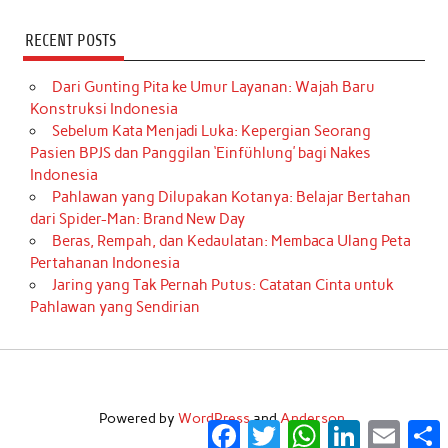
RECENT POSTS
Dari Gunting Pita ke Umur Layanan: Wajah Baru
Konstruksi Indonesia
Sebelum Kata Menjadi Luka: Kepergian Seorang
Pasien BPJS dan Panggilan ‘Einfühlung’ bagi Nakes
Indonesia
Pahlawan yang Dilupakan Kotanya: Belajar Bertahan
dari Spider-Man: Brand New Day
Beras, Rempah, dan Kedaulatan: Membaca Ulang Peta
Pertahanan Indonesia
Jaring yang Tak Pernah Putus: Catatan Cinta untuk
Pahlawan yang Sendirian
Powered by
WordPress
and
Anderson
.
Facebook
Twitter
WhatsApp
LinkedIn
Email
S