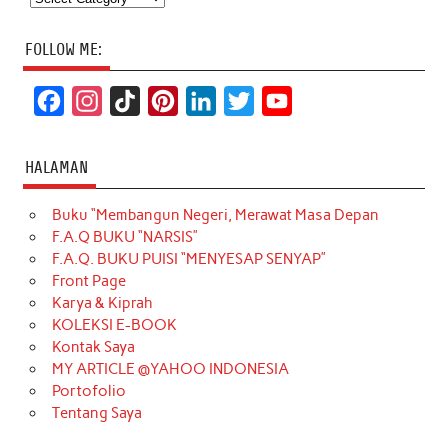
FOLLOW ME:
F
I
T
P
L
T
Y
a
n
i
i
i
w
o
c
s
k
n
n
i
u
HALAMAN
e
t
T
t
k
t
T
Buku “Membangun Negeri, Merawat Masa Depan
b
a
o
e
e
t
u
F.A.Q BUKU “NARSIS”
o
g
k
r
d
e
b
F.A.Q. BUKU PUISI “MENYESAP SENYAP”
o
r
e
I
r
e
Front Page
Karya & Kiprah
k
a
s
n
KOLEKSI E-BOOK
m
t
Kontak Saya
MY ARTICLE @YAHOO INDONESIA
Portofolio
Tentang Saya