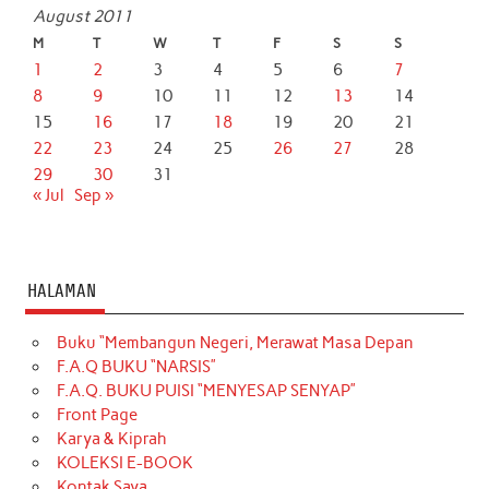
August 2011
M
T
W
T
F
S
S
1
2
3
4
5
6
7
8
9
10
11
12
13
14
15
16
17
18
19
20
21
22
23
24
25
26
27
28
29
30
31
« Jul
Sep »
HALAMAN
Buku “Membangun Negeri, Merawat Masa Depan
F.A.Q BUKU “NARSIS”
F.A.Q. BUKU PUISI “MENYESAP SENYAP”
Front Page
Karya & Kiprah
KOLEKSI E-BOOK
Kontak Saya