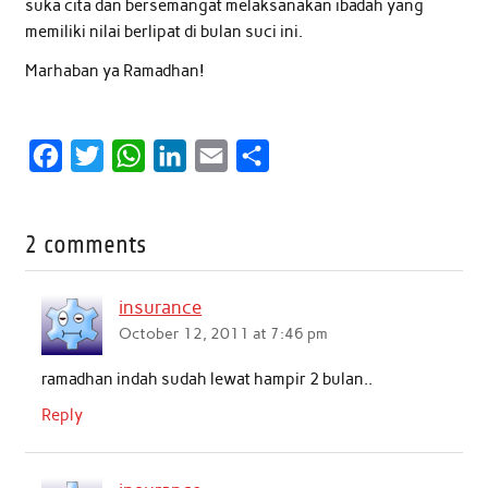
suka cita dan bersemangat melaksanakan ibadah yang
memiliki nilai berlipat di bulan suci ini.
Marhaban ya Ramadhan!
F
T
W
L
E
S
a
w
h
i
m
h
c
i
a
n
a
a
2 comments
e
t
t
k
i
r
b
t
s
e
l
e
insurance
o
e
A
d
October 12, 2011 at 7:46 pm
o
r
p
I
ramadhan indah sudah lewat hampir 2 bulan..
k
p
n
Reply