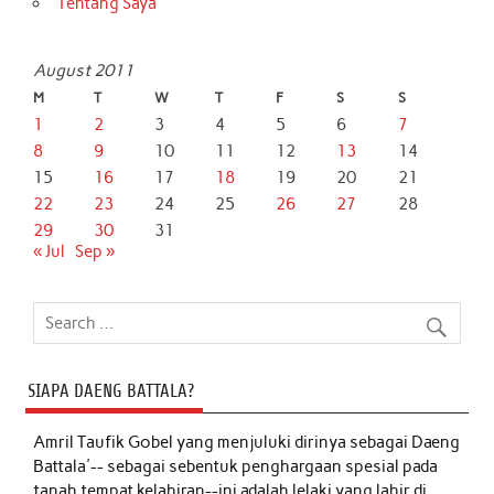
Tentang Saya
August 2011
M
T
W
T
F
S
S
1
2
3
4
5
6
7
8
9
10
11
12
13
14
15
16
17
18
19
20
21
22
23
24
25
26
27
28
29
30
31
« Jul
Sep »
SIAPA DAENG BATTALA?
Amril Taufik Gobel
yang menjuluki dirinya sebagai Daeng
Battala'-- sebagai sebentuk penghargaan spesial pada
tanah tempat kelahiran--ini adalah lelaki yang lahir di