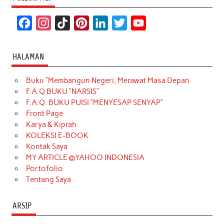
F
I
T
P
L
T
Y
a
n
i
i
i
w
o
c
s
k
n
n
i
u
HALAMAN
e
t
T
t
k
t
T
Buku “Membangun Negeri, Merawat Masa Depan
b
a
o
e
e
t
u
F.A.Q BUKU “NARSIS”
o
g
k
r
d
e
b
F.A.Q. BUKU PUISI “MENYESAP SENYAP”
o
r
e
I
r
e
Front Page
Karya & Kiprah
k
a
s
n
KOLEKSI E-BOOK
m
t
Kontak Saya
MY ARTICLE @YAHOO INDONESIA
Portofolio
Tentang Saya
ARSIP