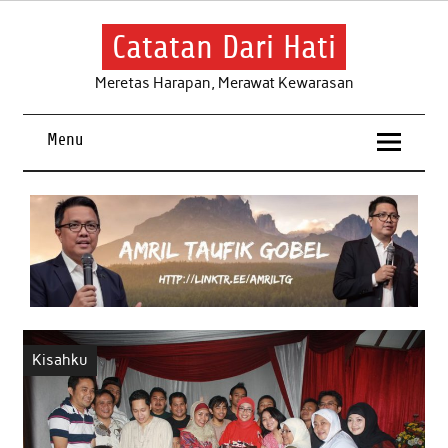
Skip
to
content
Catatan Dari Hati
Meretas Harapan, Merawat Kewarasan
Menu
Kisahku