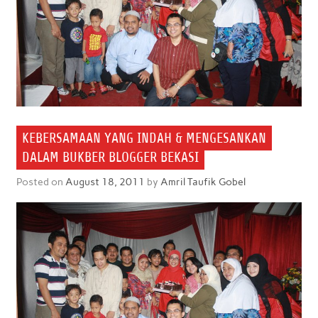
KEBERSAMAAN YANG INDAH & MENGESANKAN
DALAM BUKBER BLOGGER BEKASI
Posted on
August 18, 2011
by
Amril Taufik Gobel