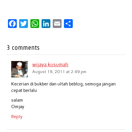
F
T
W
L
E
S
a
w
h
i
m
h
c
i
a
n
a
a
3 comments
e
t
t
k
i
r
b
t
s
e
l
e
wijaya kusumah
o
e
A
d
August 19, 2011 at 2:49 pm
o
r
p
I
Kecerian di bukber dan ultah beblog, semoga jangan
k
p
n
cepat berlalu
salam
Omjay
Reply