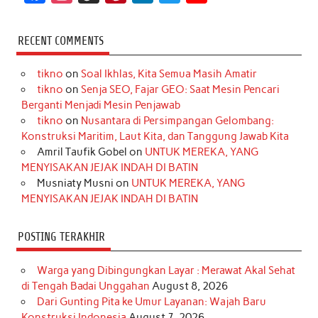
a
n
i
i
i
w
o
c
s
k
n
n
i
u
RECENT COMMENTS
e
t
T
t
k
t
T
tikno
on
Soal Ikhlas, Kita Semua Masih Amatir
b
a
o
e
e
t
u
tikno
on
Senja SEO, Fajar GEO: Saat Mesin Pencari
o
g
k
r
d
e
b
Berganti Menjadi Mesin Penjawab
o
r
e
I
r
e
tikno
on
Nusantara di Persimpangan Gelombang:
Konstruksi Maritim, Laut Kita, dan Tanggung Jawab Kita
k
a
s
n
Amril Taufik Gobel
on
UNTUK MEREKA, YANG
m
t
MENYISAKAN JEJAK INDAH DI BATIN
Musniaty Musni
on
UNTUK MEREKA, YANG
MENYISAKAN JEJAK INDAH DI BATIN
POSTING TERAKHIR
Warga yang Dibingungkan Layar : Merawat Akal Sehat
di Tengah Badai Unggahan
August 8, 2026
Dari Gunting Pita ke Umur Layanan: Wajah Baru
Konstruksi Indonesia
August 7, 2026