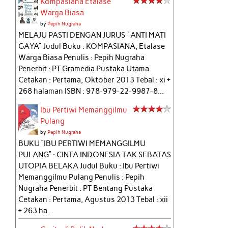
Kompasiana Etalase
Warga Biasa
by
Pepih Nugraha
MELAJU PASTI DENGAN JURUS "ANTI MATI
GAYA" Judul Buku : KOMPASIANA, Etalase
Warga Biasa Penulis : Pepih Nugraha
Penerbit : PT Gramedia Pustaka Utama
Cetakan : Pertama, Oktober 2013 Tebal : xi +
268 halaman ISBN : 978-979-22-9987-8...
Ibu Pertiwi Memanggilmu
Pulang
by
Pepih Nugraha
BUKU “IBU PERTIWI MEMANGGILMU
PULANG” : CINTA INDONESIA TAK SEBATAS
UTOPIA BELAKA Judul Buku : Ibu Pertiwi
Memanggilmu Pulang Penulis : Pepih
Nugraha Penerbit : PT Bentang Pustaka
Cetakan : Pertama, Agustus 2013 Tebal : xii
+ 263 ha...