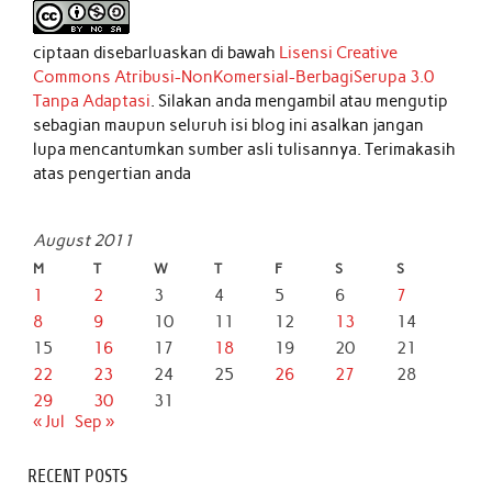
ciptaan disebarluaskan di bawah
Lisensi Creative
Commons Atribusi-NonKomersial-BerbagiSerupa 3.0
Tanpa Adaptasi
. Silakan anda mengambil atau mengutip
sebagian maupun seluruh isi blog ini asalkan jangan
lupa mencantumkan sumber asli tulisannya. Terimakasih
atas pengertian anda
August 2011
M
T
W
T
F
S
S
1
2
3
4
5
6
7
8
9
10
11
12
13
14
15
16
17
18
19
20
21
22
23
24
25
26
27
28
29
30
31
« Jul
Sep »
RECENT POSTS