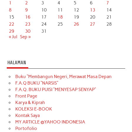
1
2
3
4
5
6
7
8
9
10
11
12
13
14
15
16
17
18
19
20
21
22
23
24
25
26
27
28
29
30
31
« Jul
Sep »
HALAMAN
Buku “Membangun Negeri, Merawat Masa Depan
F.A.Q BUKU “NARSIS”
F.A.Q. BUKU PUISI “MENYESAP SENYAP”
Front Page
Karya & Kiprah
KOLEKSI E-BOOK
Kontak Saya
MY ARTICLE @YAHOO INDONESIA
Portofolio