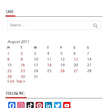
CARI
August 2011
M
T
W
T
F
S
S
1
2
3
4
5
6
7
8
9
10
11
12
13
14
15
16
17
18
19
20
21
22
23
24
25
26
27
28
29
30
31
« Jul
Sep »
FOLLOW ME:
F
I
T
P
L
T
Y