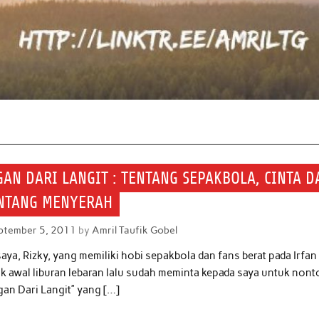
AN DARI LANGIT : TENTANG SEPAKBOLA, CINTA D
ANTANG MENYERAH
ptember 5, 2011
by
Amril Taufik Gobel
aya, Rizky, yang memiliki hobi sepakbola dan fans berat pada Irfan
k awal liburan lebaran lalu sudah meminta kepada saya untuk nont
gan Dari Langit” yang […]