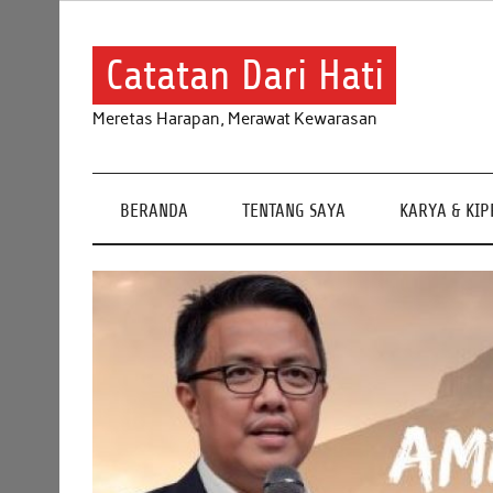
Skip
to
content
Catatan Dari Hati
Meretas Harapan, Merawat Kewarasan
BERANDA
TENTANG SAYA
KARYA & KI