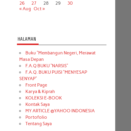
26
27
28
29
30
« Aug
Oct »
HALAMAN
Buku “Membangun Negeri, Merawat
Masa Depan
F.A.Q BUKU “NARSIS”
F.A.Q. BUKU PUISI “MENYESAP
SENYAP”
Front Page
Karya & Kiprah
KOLEKSI E-BOOK
Kontak Saya
MY ARTICLE @YAHOO INDONESIA
Portofolio
Tentang Saya