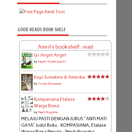
GOOD READS BOOK SHELF
Amril's bookshelf: read
Ijo Anget Anget
by
Irayani Queencyputri
Kopi Sumatera di Amerika
by
Yusran Darmawan
Kompasiana Etalase
Warga Biasa
by
Pepih Nugraha
MELAJU PASTI DENGAN JURUS "ANTI MATI
GAYA" Judul Buku : KOMPASIANA, Etalase
Warga Biasa Penulis : Pepih Nugraha