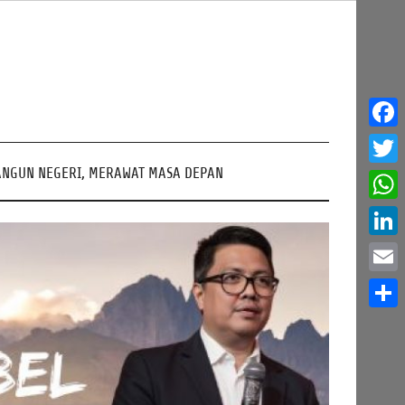
Face
NGUN NEGERI, MERAWAT MASA DEPAN
Twitt
What
Linke
Email
Share