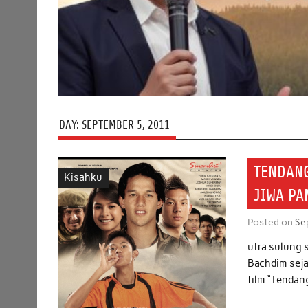
DAY:
SEPTEMBER 5, 2011
TENDANG
Kisahku
JIWA P
Posted on
Se
utra sulung s
Bachdim seja
film “Tendan