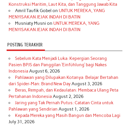
Konstruksi Maritim, Laut Kita, dan Tanggung Jawab Kita
k
a
s
n
Amril Taufik Gobel
on
UNTUK MEREKA, YANG
m
t
MENYISAKAN JEJAK INDAH DI BATIN
Musniaty Musni
on
UNTUK MEREKA, YANG
MENYISAKAN JEJAK INDAH DI BATIN
POSTING TERAKHIR
Sebelum Kata Menjadi Luka: Kepergian Seorang
Pasien BPJS dan Panggilan ‘Einfühlung’ bagi Nakes
Indonesia
August 6, 2026
Pahlawan yang Dilupakan Kotanya: Belajar Bertahan
dari Spider-Man: Brand New Day
August 3, 2026
Beras, Rempah, dan Kedaulatan: Membaca Ulang Peta
Pertahanan Indonesia
August 2, 2026
Jaring yang Tak Pernah Putus: Catatan Cinta untuk
Pahlawan yang Sendirian
August 1, 2026
Kepada Mereka yang Masih Bangun dan Mencoba Lagi
July 31, 2026