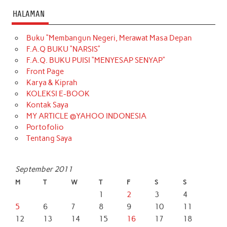
HALAMAN
Buku “Membangun Negeri, Merawat Masa Depan
F.A.Q BUKU “NARSIS”
F.A.Q. BUKU PUISI “MENYESAP SENYAP”
Front Page
Karya & Kiprah
KOLEKSI E-BOOK
Kontak Saya
MY ARTICLE @YAHOO INDONESIA
Portofolio
Tentang Saya
September 2011
M
T
W
T
F
S
S
1
2
3
4
5
6
7
8
9
10
11
12
13
14
15
16
17
18