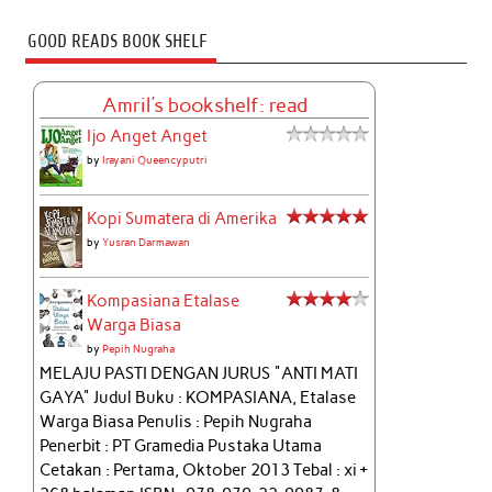
GOOD READS BOOK SHELF
Amril's bookshelf: read
Ijo Anget Anget
by
Irayani Queencyputri
Kopi Sumatera di Amerika
by
Yusran Darmawan
Kompasiana Etalase
Warga Biasa
by
Pepih Nugraha
MELAJU PASTI DENGAN JURUS "ANTI MATI
GAYA" Judul Buku : KOMPASIANA, Etalase
Warga Biasa Penulis : Pepih Nugraha
Penerbit : PT Gramedia Pustaka Utama
Cetakan : Pertama, Oktober 2013 Tebal : xi +