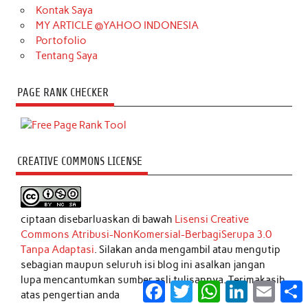
Kontak Saya
MY ARTICLE @YAHOO INDONESIA
Portofolio
Tentang Saya
PAGE RANK CHECKER
CREATIVE COMMONS LICENSE
ciptaan disebarluaskan di bawah
Lisensi Creative
Commons Atribusi-NonKomersial-BerbagiSerupa 3.0
Tanpa Adaptasi
. Silakan anda mengambil atau mengutip
sebagian maupun seluruh isi blog ini asalkan jangan
lupa mencantumkan sumber asli tulisannya. Terimakasih
Facebook
Twitter
WhatsApp
LinkedIn
Email
S
atas pengertian anda