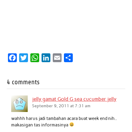
F
T
W
L
E
S
a
w
h
i
m
h
c
i
a
n
a
a
4 comments
e
t
t
k
i
r
b
t
s
e
l
e
jelly gamat Gold G sea cucumber jelly
o
e
A
d
September 9, 2011 at 7:31 am
o
r
p
I
wahhh harus jadi tambahan acara buat week end nih..
k
p
n
makasigan tas informasinya