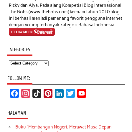
Rizky dan Alya. Pada ajang Kompetisi Blog Internasional
The Bobs (www.thebobs.com) keenam tahun 2010 blog
ini berhasil menjadi pemenang favorit pengguna internet
dengan voting terbanyak kategori Bahasa Indonesia.
CATEGORIES
Categories
FOLLOW ME:
F
I
T
P
L
T
Y
a
n
i
i
i
w
o
c
s
k
n
n
i
u
HALAMAN
e
t
T
t
k
t
T
Buku “Membangun Negeri, Merawat Masa Depan
b
a
o
e
e
t
u