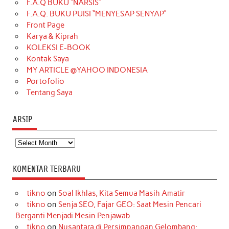
F.A.Q BUKU “NARSIS”
o
g
k
r
d
e
b
F.A.Q. BUKU PUISI “MENYESAP SENYAP”
o
r
e
I
r
e
Front Page
Karya & Kiprah
k
a
s
n
KOLEKSI E-BOOK
m
t
Kontak Saya
MY ARTICLE @YAHOO INDONESIA
Portofolio
Tentang Saya
ARSIP
Arsip
KOMENTAR TERBARU
tikno
on
Soal Ikhlas, Kita Semua Masih Amatir
tikno
on
Senja SEO, Fajar GEO: Saat Mesin Pencari
Berganti Menjadi Mesin Penjawab
tikno
on
Nusantara di Persimpangan Gelombang: