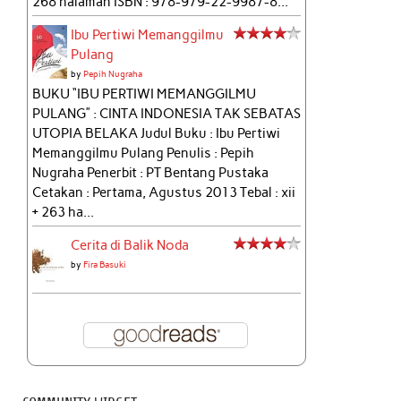
268 halaman ISBN : 978-979-22-9987-8...
Ibu Pertiwi Memanggilmu
Pulang
by
Pepih Nugraha
BUKU “IBU PERTIWI MEMANGGILMU
PULANG” : CINTA INDONESIA TAK SEBATAS
UTOPIA BELAKA Judul Buku : Ibu Pertiwi
Memanggilmu Pulang Penulis : Pepih
Nugraha Penerbit : PT Bentang Pustaka
Cetakan : Pertama, Agustus 2013 Tebal : xii
+ 263 ha...
Cerita di Balik Noda
by
Fira Basuki