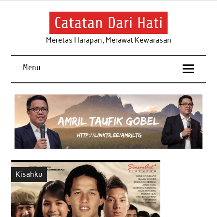
Skip
to
content
Catatan Dari Hati
Meretas Harapan, Merawat Kewarasan
Menu
Kisahku