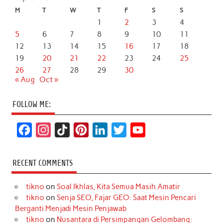
M
T
W
T
F
S
S
1
2
3
4
5
6
7
8
9
10
11
12
13
14
15
16
17
18
19
20
21
22
23
24
25
26
27
28
29
30
« Aug
Oct »
FOLLOW ME:
F
I
T
P
L
T
Y
a
n
i
i
i
w
o
c
s
k
n
n
i
u
RECENT COMMENTS
e
t
T
t
k
t
T
tikno
on
Soal Ikhlas, Kita Semua Masih Amatir
b
a
o
e
e
t
u
tikno
on
Senja SEO, Fajar GEO: Saat Mesin Pencari
o
g
k
r
d
e
b
Berganti Menjadi Mesin Penjawab
o
r
e
I
r
e
tikno
on
Nusantara di Persimpangan Gelombang: