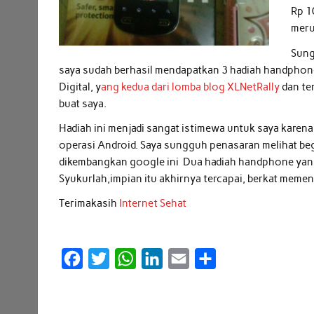
Rp 1
meru
Sung
saya sudah berhasil mendapatkan 3 hadiah handphone 
Digital, y
ang kedua dari lomba blog XLNetRally
dan te
buat saya.
Hadiah ini menjadi sangat istimewa untuk saya kare
operasi Android. Saya sungguh penasaran melihat be
dikembangkan google ini Dua hadiah handphone yang 
Syukurlah,impian itu akhirnya tercapai, berkat meme
Terimakasih
Internet Sehat
F
T
W
L
E
S
a
w
h
i
m
h
c
i
a
n
a
a