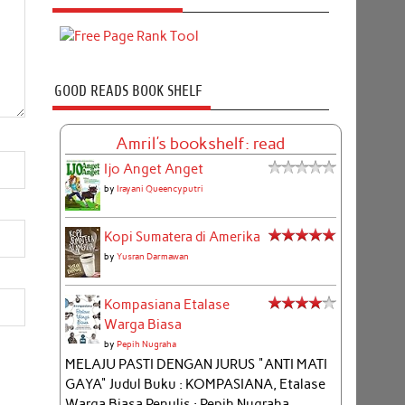
GOOD READS BOOK SHELF
Amril's bookshelf: read
Ijo Anget Anget
by
Irayani Queencyputri
Kopi Sumatera di Amerika
by
Yusran Darmawan
Kompasiana Etalase
Warga Biasa
by
Pepih Nugraha
MELAJU PASTI DENGAN JURUS "ANTI MATI
GAYA" Judul Buku : KOMPASIANA, Etalase
Warga Biasa Penulis : Pepih Nugraha