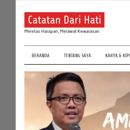
Skip
to
content
Catatan Dari Hati
Meretas Harapan, Merawat Kewarasan
BERANDA
TENTANG SAYA
KARYA & KI