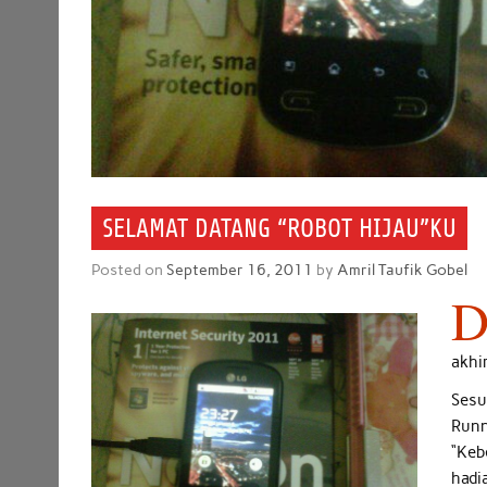
SELAMAT DATANG “ROBOT HIJAU”KU
Posted on
September 16, 2011
by
Amril Taufik Gobel
akhi
Sesua
Runn
“Keb
hadi