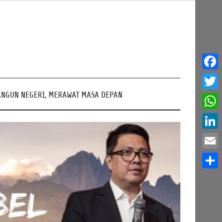
Face
NGUN NEGERI, MERAWAT MASA DEPAN
Twitt
What
Linke
Email
Share