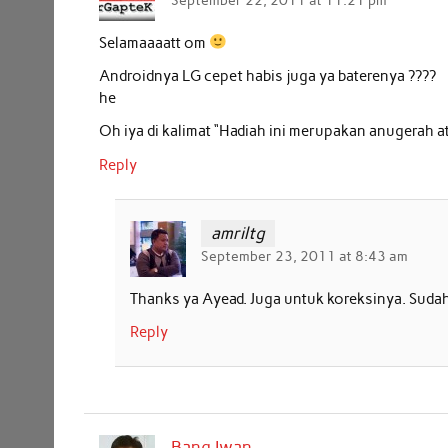
September 22, 2011 at 11:21 pm
Selamaaaatt om
Androidnya LG cepet habis juga ya baterenya ????
he
Oh iya di kalimat “Hadiah ini merupakan anugerah at
Reply
amriltg
September 23, 2011 at 8:43 am
Thanks ya Ayead. Juga untuk koreksinya. Sudah 
Reply
Bang Iwan