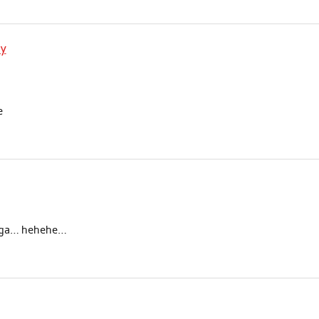
ly
e
juga… hehehe…