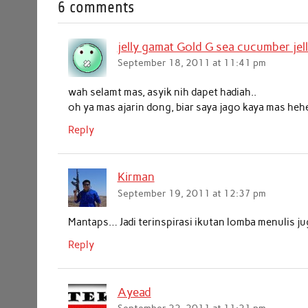
6 comments
e
t
t
k
i
r
b
t
s
e
l
e
jelly gamat Gold G sea cucumber jel
o
e
A
d
September 18, 2011 at 11:41 pm
o
r
p
I
k
p
n
wah selamt mas, asyik nih dapet hadiah..
oh ya mas ajarin dong, biar saya jago kaya mas heh
Reply
Kirman
September 19, 2011 at 12:37 pm
Mantaps… Jadi terinspirasi ikutan lomba menulis 
Reply
Ayead