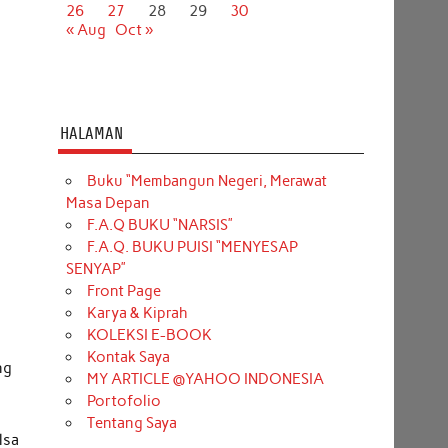
26
27
28
29
30
« Aug
Oct »
HALAMAN
Buku “Membangun Negeri, Merawat
Masa Depan
F.A.Q BUKU “NARSIS”
F.A.Q. BUKU PUISI “MENYESAP
SENYAP”
Front Page
Karya & Kiprah
KOLEKSI E-BOOK
Kontak Saya
ng
MY ARTICLE @YAHOO INDONESIA
Portofolio
Tentang Saya
lsa