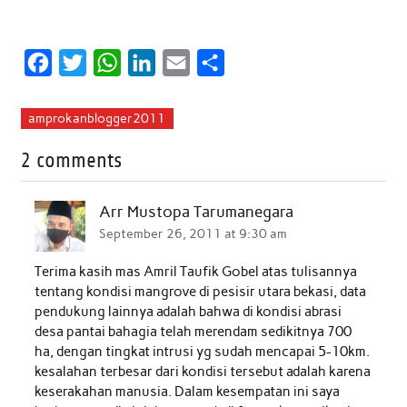
F
T
W
L
E
S
a
w
h
i
m
h
c
i
a
n
a
a
amprokanblogger2011
e
t
t
k
i
r
2 comments
b
t
s
e
l
e
o
e
A
d
Arr Mustopa Tarumanegara
o
r
p
I
September 26, 2011 at 9:30 am
k
p
n
Terima kasih mas Amril Taufik Gobel atas tulisannya
tentang kondisi mangrove di pesisir utara bekasi, data
pendukung lainnya adalah bahwa di kondisi abrasi
desa pantai bahagia telah merendam sedikitnya 700
ha, dengan tingkat intrusi yg sudah mencapai 5-10km.
kesalahan terbesar dari kondisi tersebut adalah karena
keserakahan manusia. Dalam kesempatan ini saya