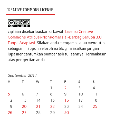
CREATIVE COMMONS LICENSE
ciptaan disebarluaskan di bawah
Lisensi Creative
Commons Atribusi-NonKomersial-BerbagiSerupa 3.0
Tanpa Adaptasi
. Silakan anda mengambil atau mengutip
sebagian maupun seluruh isi blog ini asalkan jangan
lupa mencantumkan sumber asli tulisannya. Terimakasih
atas pengertian anda
September 2011
M
T
W
T
F
S
S
1
2
3
4
5
6
7
8
9
10
11
12
13
14
15
16
17
18
19
20
21
22
23
24
25
26
27
28
29
30