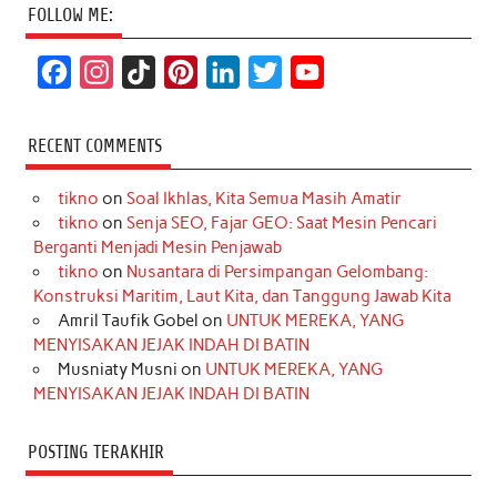
FOLLOW ME:
F
I
T
P
L
T
Y
a
n
i
i
i
w
o
c
s
k
n
n
i
u
RECENT COMMENTS
e
t
T
t
k
t
T
tikno
on
Soal Ikhlas, Kita Semua Masih Amatir
b
a
o
e
e
t
u
tikno
on
Senja SEO, Fajar GEO: Saat Mesin Pencari
o
g
k
r
d
e
b
Berganti Menjadi Mesin Penjawab
o
r
e
I
r
e
tikno
on
Nusantara di Persimpangan Gelombang:
Konstruksi Maritim, Laut Kita, dan Tanggung Jawab Kita
k
a
s
n
Amril Taufik Gobel
on
UNTUK MEREKA, YANG
m
t
MENYISAKAN JEJAK INDAH DI BATIN
Musniaty Musni
on
UNTUK MEREKA, YANG
MENYISAKAN JEJAK INDAH DI BATIN
POSTING TERAKHIR