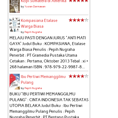
Kopi Sumatera di Amerika
by
Yusran Darmawan
Kompasiana Etalase
Warga Biasa
by
Pepih Nugraha
MELAJU PASTI DENGAN JURUS "ANTI MATI
GAYA" Judul Buku : KOMPASIANA, Etalase
Warga Biasa Penulis : Pepih Nugraha
Penerbit : PT Gramedia Pustaka Utama
Cetakan : Pertama, Oktober 2013 Tebal : xi +
268 halaman ISBN : 978-979-22-9987-8...
Ibu Pertiwi Memanggilmu
Pulang
by
Pepih Nugraha
BUKU “IBU PERTIWI MEMANGGILMU
PULANG” : CINTA INDONESIA TAK SEBATAS
UTOPIA BELAKA Judul Buku : Ibu Pertiwi
Memanggilmu Pulang Penulis : Pepih
Nugraha Penerbit : PT Bentang Pustaka