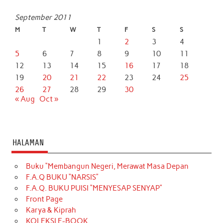
September 2011
M
T
W
T
F
S
S
1
2
3
4
5
6
7
8
9
10
11
12
13
14
15
16
17
18
19
20
21
22
23
24
25
26
27
28
29
30
« Aug
Oct »
HALAMAN
Buku “Membangun Negeri, Merawat Masa Depan
F.A.Q BUKU “NARSIS”
F.A.Q. BUKU PUISI “MENYESAP SENYAP”
Front Page
Karya & Kiprah
KOLEKSI E-BOOK