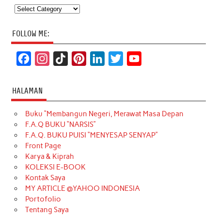
Categories
FOLLOW ME:
F
I
T
P
L
T
Y
a
n
i
i
i
w
o
c
s
k
n
n
i
u
HALAMAN
e
t
T
t
k
t
T
Buku “Membangun Negeri, Merawat Masa Depan
b
a
o
e
e
t
u
F.A.Q BUKU “NARSIS”
o
g
k
r
d
e
b
F.A.Q. BUKU PUISI “MENYESAP SENYAP”
o
r
e
I
r
e
Front Page
Karya & Kiprah
k
a
s
n
KOLEKSI E-BOOK
m
t
Kontak Saya
MY ARTICLE @YAHOO INDONESIA
Portofolio
Tentang Saya