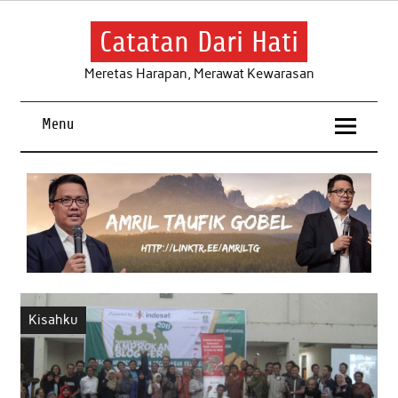
Skip
to
content
Catatan Dari Hati
Meretas Harapan, Merawat Kewarasan
Menu
Kisahku