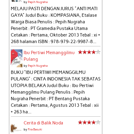
by
Pepih Nugraha
MELAJU PASTI DENGAN JURUS "ANTI MATI
GAYA" Judul Buku : KOMPASIANA, Etalase
Warga Biasa Penulis : Pepih Nugraha
Penerbit : PT Gramedia Pustaka Utama
Cetakan : Pertama, Oktober 2013 Tebal : xi +
268 halaman ISBN : 978-979-22-9987-8...
Ibu Pertiwi Memanggilmu
Pulang
by
Pepih Nugraha
BUKU “IBU PERTIWI MEMANGGILMU
PULANG” : CINTA INDONESIA TAK SEBATAS
UTOPIA BELAKA Judul Buku : Ibu Pertiwi
Memanggilmu Pulang Penulis : Pepih
Nugraha Penerbit : PT Bentang Pustaka
Cetakan : Pertama, Agustus 2013 Tebal : xii
+ 263 ha...
Cerita di Balik Noda
by
Fira Basuki