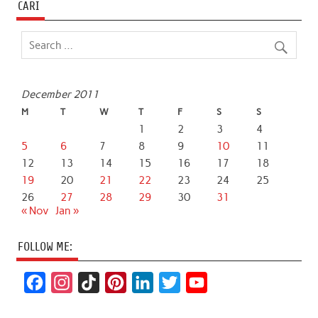
CARI
December 2011
M
T
W
T
F
S
S
1
2
3
4
5
6
7
8
9
10
11
12
13
14
15
16
17
18
19
20
21
22
23
24
25
26
27
28
29
30
31
« Nov
Jan »
FOLLOW ME:
F
I
T
P
L
T
Y
a
n
i
i
i
w
o