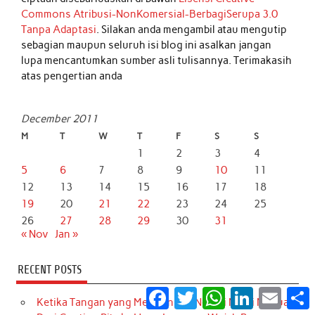
Commons Atribusi-NonKomersial-BerbagiSerupa 3.0
Tanpa Adaptasi
. Silakan anda mengambil atau mengutip
sebagian maupun seluruh isi blog ini asalkan jangan
lupa mencantumkan sumber asli tulisannya. Terimakasih
atas pengertian anda
December 2011
M
T
W
T
F
S
S
1
2
3
4
5
6
7
8
9
10
11
12
13
14
15
16
17
18
19
20
21
22
23
24
25
26
27
28
29
30
31
« Nov
Jan »
RECENT POSTS
Facebook
Twitter
WhatsApp
LinkedIn
Email
S
Ketika Tangan yang Membangun Negeri Mulai Menua