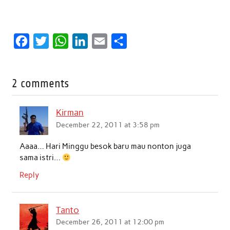
F
T
W
L
E
S
a
w
h
i
m
h
c
i
a
n
a
a
2 comments
e
t
t
k
i
r
b
t
s
e
l
e
Kirman
o
e
A
d
December 22, 2011 at 3:58 pm
o
r
p
I
Aaaa… Hari Minggu besok baru mau nonton juga
k
p
n
sama istri…
Reply
Tanto
December 26, 2011 at 12:00 pm