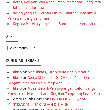
Beras, Rempah, dan Kedaulatan: Membaca Ulang Peta
Pertahanan Indonesia
Jaring yang Tak Pernah Putus: Catatan Cinta untuk
Pahlawan yang Sendirian
Kepada Mereka yang Masih Bangun dan Mencoba Lagi
ARSIP
Arsip
KOMENTAR TERBARU
tikno
on
Soal Ikhlas, Kita Semua Masih Amatir
tikno
on
Senja SEO, Fajar GEO: Saat Mesin Pencari
Berganti Menjadi Mesin Penjawab
tikno
on
Nusantara di Persimpangan Gelombang:
Konstruksi Maritim, Laut Kita, dan Tanggung Jawab Kita
Amril Taufik Gobel
on
UNTUK MEREKA, YANG
MENYISAKAN JEJAK INDAH DI BATIN
Musniaty Musni
on
UNTUK MEREKA, YANG