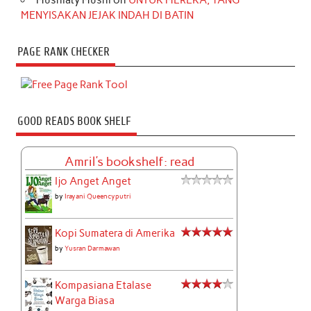
MENYISAKAN JEJAK INDAH DI BATIN
PAGE RANK CHECKER
GOOD READS BOOK SHELF
Amril's bookshelf: read
Ijo Anget Anget
by
Irayani Queencyputri
Kopi Sumatera di Amerika
by
Yusran Darmawan
Kompasiana Etalase
Warga Biasa