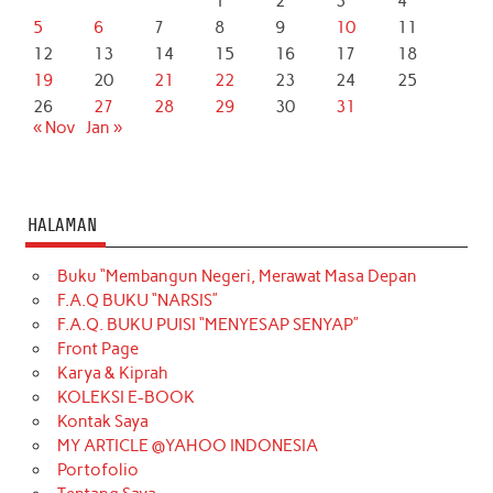
1
2
3
4
5
6
7
8
9
10
11
12
13
14
15
16
17
18
19
20
21
22
23
24
25
26
27
28
29
30
31
« Nov
Jan »
HALAMAN
Buku “Membangun Negeri, Merawat Masa Depan
F.A.Q BUKU “NARSIS”
F.A.Q. BUKU PUISI “MENYESAP SENYAP”
Front Page
Karya & Kiprah
KOLEKSI E-BOOK
Kontak Saya
MY ARTICLE @YAHOO INDONESIA
Portofolio