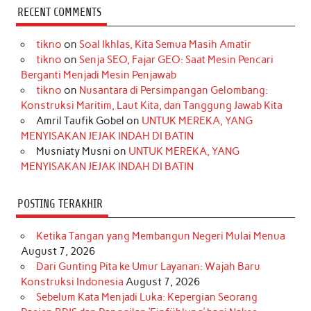
c
s
k
n
n
i
u
RECENT COMMENTS
e
t
T
t
k
t
T
tikno
on
Soal Ikhlas, Kita Semua Masih Amatir
b
a
o
e
e
t
u
tikno
on
Senja SEO, Fajar GEO: Saat Mesin Pencari
o
g
k
r
d
e
b
Berganti Menjadi Mesin Penjawab
o
r
e
I
r
e
tikno
on
Nusantara di Persimpangan Gelombang:
Konstruksi Maritim, Laut Kita, dan Tanggung Jawab Kita
k
a
s
n
Amril Taufik Gobel
on
UNTUK MEREKA, YANG
m
t
MENYISAKAN JEJAK INDAH DI BATIN
Musniaty Musni
on
UNTUK MEREKA, YANG
MENYISAKAN JEJAK INDAH DI BATIN
POSTING TERAKHIR
Ketika Tangan yang Membangun Negeri Mulai Menua
August 7, 2026
Dari Gunting Pita ke Umur Layanan: Wajah Baru
Konstruksi Indonesia
August 7, 2026
Sebelum Kata Menjadi Luka: Kepergian Seorang