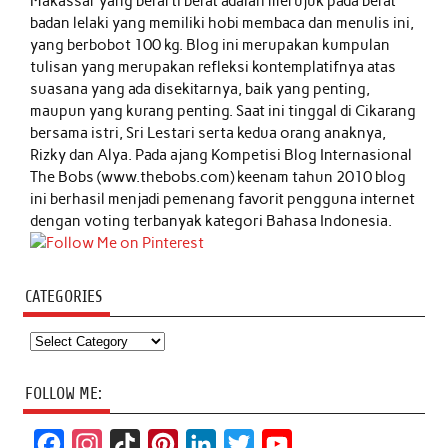
Makassar yang berarti berat adalah merujuk pada berat
badan lelaki yang memiliki hobi membaca dan menulis ini,
yang berbobot 100 kg. Blog ini merupakan kumpulan
tulisan yang merupakan refleksi kontemplatifnya atas
suasana yang ada disekitarnya, baik yang penting,
maupun yang kurang penting. Saat ini tinggal di Cikarang
bersama istri, Sri Lestari serta kedua orang anaknya,
Rizky dan Alya. Pada ajang Kompetisi Blog Internasional
The Bobs (www.thebobs.com) keenam tahun 2010 blog
ini berhasil menjadi pemenang favorit pengguna internet
dengan voting terbanyak kategori Bahasa Indonesia.
CATEGORIES
Categories
FOLLOW ME:
F
I
T
P
L
T
Y