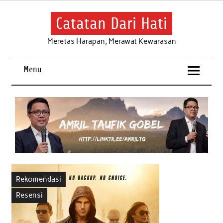
Skip
to
content
Catatan Dari Hati
Meretas Harapan, Merawat Kewarasan
Menu
Rekomendasi
Resensi