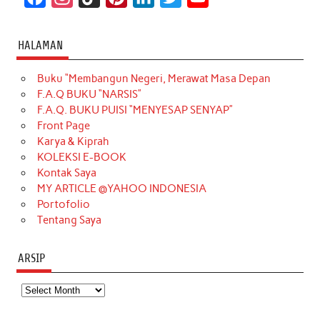
a
n
i
i
i
w
o
c
s
k
n
n
i
u
HALAMAN
e
t
T
t
k
t
T
Buku “Membangun Negeri, Merawat Masa Depan
b
a
o
e
e
t
u
F.A.Q BUKU “NARSIS”
o
g
k
r
d
e
b
F.A.Q. BUKU PUISI “MENYESAP SENYAP”
o
r
e
I
r
e
Front Page
Karya & Kiprah
k
a
s
n
KOLEKSI E-BOOK
m
t
Kontak Saya
MY ARTICLE @YAHOO INDONESIA
Portofolio
Tentang Saya
ARSIP
Arsip