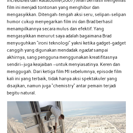
Incredibles
dan
Ratatouille
(2007) telah berhasil mengemas
film ini menjadi tontonan yang menghibur dan
mengasyikkan. Ditengah-tengah aksi seru, selipan-selipan
humor cukup menyegarkan film ini dan Brad berhasil
menampilkannya secara mulus dan efektif. Yang
mengasyikkan menurut saya adalah bagaimana Brad
menyuguhkan “ironi teknologi” yakni ketika gadget-gadget
canggih yang digunakan mendadak
ngadat
sampai
akhirnya, sang pengguna menggunakan kreatifitasnya
sendiri–juga keajaiban –untuk menyiasatinya. Keren dan
menggugah. Dari ketiga film MI sebelumnya, episode film
kali ini yang terbaik, tidak hanya aksi spektakuler yang
disajikan, namun juga “chemistry” antar pemain terjadi
begitu natural.