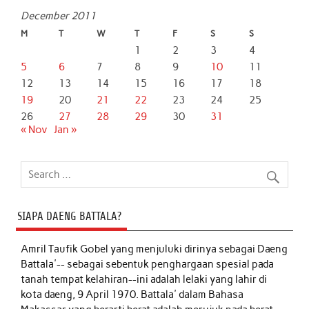
December 2011
M
T
W
T
F
S
S
1
2
3
4
5
6
7
8
9
10
11
12
13
14
15
16
17
18
19
20
21
22
23
24
25
26
27
28
29
30
31
« Nov
Jan »
SIAPA DAENG BATTALA?
Amril Taufik Gobel
yang menjuluki dirinya sebagai Daeng
Battala'-- sebagai sebentuk penghargaan spesial pada
tanah tempat kelahiran--ini adalah lelaki yang lahir di
kota daeng, 9 April 1970. Battala' dalam Bahasa