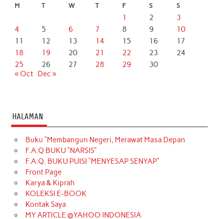
M
T
W
T
F
S
S
1
2
3
4
5
6
7
8
9
10
11
12
13
14
15
16
17
18
19
20
21
22
23
24
25
26
27
28
29
30
« Oct
Dec »
HALAMAN
Buku “Membangun Negeri, Merawat Masa Depan
F.A.Q BUKU “NARSIS”
F.A.Q. BUKU PUISI “MENYESAP SENYAP”
Front Page
Karya & Kiprah
KOLEKSI E-BOOK
Kontak Saya
MY ARTICLE @YAHOO INDONESIA