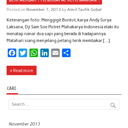
Posted on
November 7, 2013
by
Amril Taufik Gobel
Keterangan foto: Menggigit Buntut, karya Andy Surya
Laksana, Dji Sam Soe Potret Mahakarya Indonesia elaki itu
menatap nanar dua sapi yang berada di hadapannya.
Matahari siang menjelang petang terik membakar […]
F
T
W
L
E
S
a
w
h
i
m
h
c
i
a
n
a
a
» Read more
e
t
t
k
i
r
b
t
s
e
l
e
CARI
o
e
A
d
o
r
p
I
k
p
n
November 2013