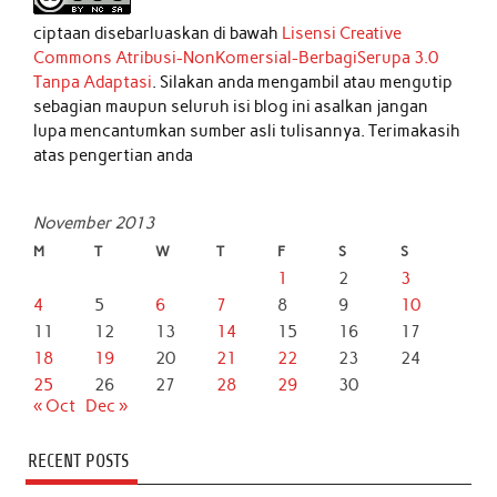
ciptaan disebarluaskan di bawah
Lisensi Creative
Commons Atribusi-NonKomersial-BerbagiSerupa 3.0
Tanpa Adaptasi
. Silakan anda mengambil atau mengutip
sebagian maupun seluruh isi blog ini asalkan jangan
lupa mencantumkan sumber asli tulisannya. Terimakasih
atas pengertian anda
November 2013
M
T
W
T
F
S
S
1
2
3
4
5
6
7
8
9
10
11
12
13
14
15
16
17
18
19
20
21
22
23
24
25
26
27
28
29
30
« Oct
Dec »
RECENT POSTS