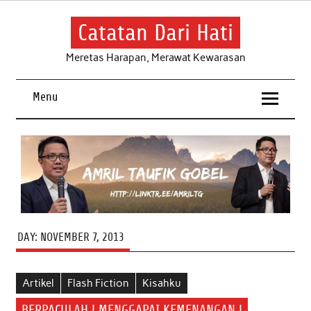
Skip
to
content
Catatan Dari Hati
Meretas Harapan, Merawat Kewarasan
Menu
DAY:
NOVEMBER 7, 2013
Artikel
Flash Fiction
Kisahku
BERPACULAH ! MENGGAPAI KEMENANGAN !