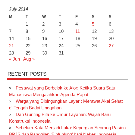
July 2014
M
T
W
T
F
S
S
1
2
3
4
5
6
7
8
9
10
11
12
13
14
15
16
17
18
19
20
21
22
23
24
25
26
27
28
29
30
31
« Jun
Aug »
RECENT POSTS
Pesawat yang Berbelok ke Alor: Ketika Suara Satu
Mahasiswa Mengalahkan Agenda Rapat
Warga yang Dibingungkan Layar : Merawat Akal Sehat
di Tengah Badai Unggahan
Dari Gunting Pita ke Umur Layanan: Wajah Baru
Konstruksi Indonesia
Sebelum Kata Menjadi Luka: Kepergian Seorang Pasien
BPJS dan Panggilan ‘Einfühlung’ bagi Nakes Indonesia