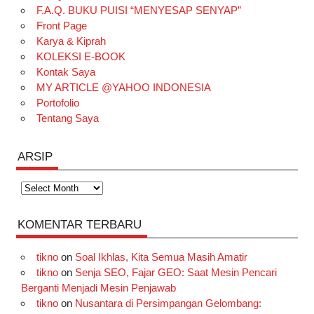
o
g
k
r
d
e
b
F.A.Q. BUKU PUISI “MENYESAP SENYAP”
o
r
e
I
r
e
Front Page
Karya & Kiprah
k
a
s
n
KOLEKSI E-BOOK
m
t
Kontak Saya
MY ARTICLE @YAHOO INDONESIA
Portofolio
Tentang Saya
ARSIP
Arsip
KOMENTAR TERBARU
tikno
on
Soal Ikhlas, Kita Semua Masih Amatir
tikno
on
Senja SEO, Fajar GEO: Saat Mesin Pencari
Berganti Menjadi Mesin Penjawab
tikno
on
Nusantara di Persimpangan Gelombang: