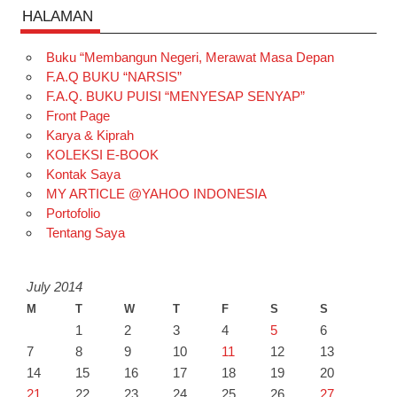
HALAMAN
Buku “Membangun Negeri, Merawat Masa Depan
F.A.Q BUKU “NARSIS”
F.A.Q. BUKU PUISI “MENYESAP SENYAP”
Front Page
Karya & Kiprah
KOLEKSI E-BOOK
Kontak Saya
MY ARTICLE @YAHOO INDONESIA
Portofolio
Tentang Saya
July 2014
M
T
W
T
F
S
S
1
2
3
4
5
6
7
8
9
10
11
12
13
14
15
16
17
18
19
20
21
22
23
24
25
26
27