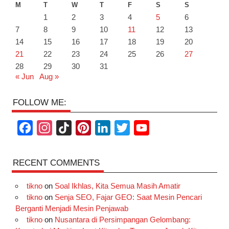
M
T
W
T
F
S
S
1
2
3
4
5
6
7
8
9
10
11
12
13
14
15
16
17
18
19
20
21
22
23
24
25
26
27
28
29
30
31
« Jun
Aug »
FOLLOW ME:
F
I
T
P
L
T
Y
a
n
i
i
i
w
o
c
s
k
n
n
i
u
RECENT COMMENTS
e
t
T
t
k
t
T
tikno
on
Soal Ikhlas, Kita Semua Masih Amatir
b
a
o
e
e
t
u
tikno
on
Senja SEO, Fajar GEO: Saat Mesin Pencari
o
g
k
r
d
e
b
Berganti Menjadi Mesin Penjawab
o
r
e
I
r
e
tikno
on
Nusantara di Persimpangan Gelombang: