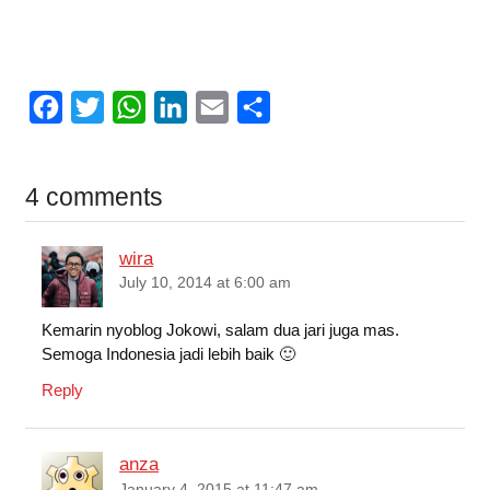
F
T
W
L
E
S
a
w
h
i
m
h
c
i
a
n
a
a
4 comments
e
t
t
k
i
r
b
t
s
e
l
e
wira
o
e
A
d
July 10, 2014 at 6:00 am
o
r
p
I
Kemarin nyoblog Jokowi, salam dua jari juga mas.
k
p
n
Semoga Indonesia jadi lebih baik 🙂
Reply
anza
January 4, 2015 at 11:47 am