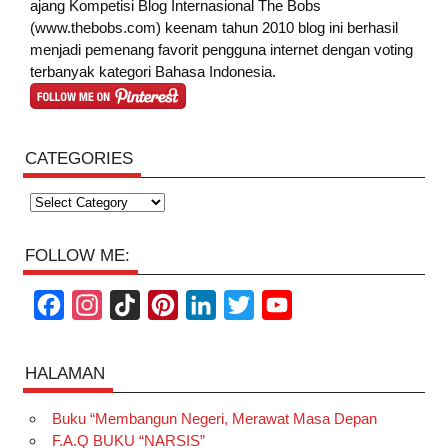
ajang Kompetisi Blog Internasional The Bobs
(www.thebobs.com) keenam tahun 2010 blog ini berhasil
menjadi pemenang favorit pengguna internet dengan voting
terbanyak kategori Bahasa Indonesia.
CATEGORIES
Categories
FOLLOW ME:
F
I
T
P
L
T
Y
a
n
i
i
i
w
o
c
s
k
n
n
i
u
HALAMAN
e
t
T
t
k
t
T
Buku “Membangun Negeri, Merawat Masa Depan
b
a
o
e
e
t
u
F.A.Q BUKU “NARSIS”