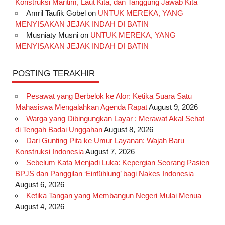
Konstruksi Maritim, Laut Kita, dan Tanggung Jawab Kita
k
a
s
n
Amril Taufik Gobel
on
UNTUK MEREKA, YANG
m
t
MENYISAKAN JEJAK INDAH DI BATIN
Musniaty Musni
on
UNTUK MEREKA, YANG
MENYISAKAN JEJAK INDAH DI BATIN
POSTING TERAKHIR
Pesawat yang Berbelok ke Alor: Ketika Suara Satu
Mahasiswa Mengalahkan Agenda Rapat
August 9, 2026
Warga yang Dibingungkan Layar : Merawat Akal Sehat
di Tengah Badai Unggahan
August 8, 2026
Dari Gunting Pita ke Umur Layanan: Wajah Baru
Konstruksi Indonesia
August 7, 2026
Sebelum Kata Menjadi Luka: Kepergian Seorang Pasien
BPJS dan Panggilan ‘Einfühlung’ bagi Nakes Indonesia
August 6, 2026
Ketika Tangan yang Membangun Negeri Mulai Menua
August 4, 2026