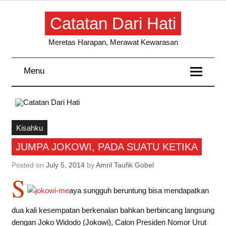
Skip
to
Catatan Dari Hati
content
Meretas Harapan, Merawat Kewarasan
Menu
Kisahku
JUMPA JOKOWI, PADA SUATU KETIKA
Posted on
July 5, 2014
by
Amril Taufik Gobel
S
aya sungguh beruntung bisa mendapatkan
dua kali kesempatan berkenalan bahkan berbincang langsung
dengan Joko Widodo (Jokowi), Calon Presiden Nomor Urut