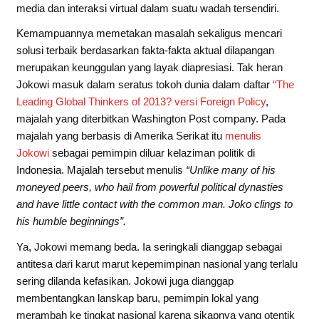
media dan interaksi virtual dalam suatu wadah tersendiri.
Kemampuannya memetakan masalah sekaligus mencari
solusi terbaik berdasarkan fakta-fakta aktual dilapangan
merupakan keunggulan yang layak diapresiasi. Tak heran
Jokowi masuk dalam seratus tokoh dunia dalam daftar
“The
Leading Global Thinkers of 2013? versi Foreign Policy
,
majalah yang diterbitkan Washington Post company. Pada
majalah yang berbasis di Amerika Serikat itu
menulis
Jokowi
sebagai pemimpin diluar kelaziman politik di
Indonesia. Majalah tersebut menulis
“Unlike many of his
moneyed peers, who hail from powerful political dynasties
and have little contact with the common man. Joko clings to
his humble beginnings”.
Ya, Jokowi memang beda. Ia seringkali dianggap sebagai
antitesa dari karut marut kepemimpinan nasional yang terlalu
sering dilanda kefasikan. Jokowi juga dianggap
membentangkan lanskap baru, pemimpin lokal yang
merambah ke tingkat nasional karena sikapnya yang otentik