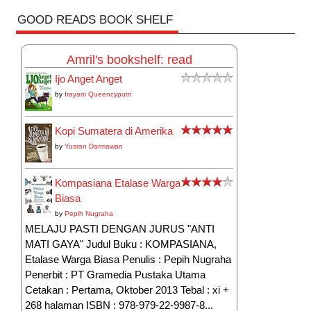
GOOD READS BOOK SHELF
Amril's bookshelf: read
Ijo Anget Anget
by
Irayani Queencyputri
Kopi Sumatera di Amerika
by
Yusran Darmawan
Kompasiana Etalase Warga
Biasa
by
Pepih Nugraha
MELAJU PASTI DENGAN JURUS "ANTI
MATI GAYA" Judul Buku : KOMPASIANA,
Etalase Warga Biasa Penulis : Pepih Nugraha
Penerbit : PT Gramedia Pustaka Utama
Cetakan : Pertama, Oktober 2013 Tebal : xi +
268 halaman ISBN : 978-979-22-9987-8...