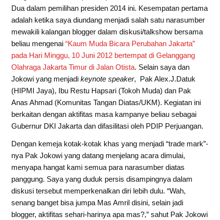
Dua dalam pemilihan presiden 2014 ini. Kesempatan pertama
adalah ketika saya diundang menjadi salah satu narasumber
mewakili kalangan blogger dalam diskusi/talkshow bersama
beliau mengenai
“Kaum Muda Bicara Perubahan Jakarta”
pada Hari Minggu, 10 Juni 2012 bertempat di Gelanggang
Olahraga Jakarta Timur di Jalan Otista
. Selain saya dan
Jokowi yang menjadi
keynote speaker
, Pak Alex.J.Datuk
(HIPMI Jaya), Ibu Restu Hapsari (Tokoh Muda) dan Pak
Anas Ahmad (Komunitas Tangan Diatas/UKM). Kegiatan ini
berkaitan dengan aktifitas masa kampanye beliau sebagai
Gubernur DKI Jakarta dan difasilitasi oleh PDIP Perjuangan.
Dengan kemeja kotak-kotak khas yang menjadi “trade mark”-
nya Pak Jokowi yang datang menjelang acara dimulai,
menyapa hangat kami semua para narasumber diatas
panggung. Saya yang duduk persis disampingnya dalam
diskusi tersebut memperkenalkan diri lebih dulu. “Wah,
senang banget bisa jumpa Mas Amril disini, selain jadi
blogger, aktifitas sehari-harinya apa mas?,” sahut Pak Jokowi