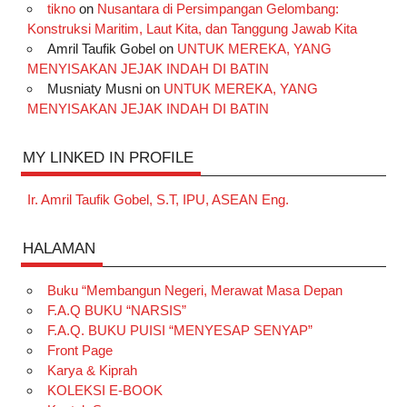
tikno
on
Nusantara di Persimpangan Gelombang:
Konstruksi Maritim, Laut Kita, dan Tanggung Jawab Kita
Amril Taufik Gobel
on
UNTUK MEREKA, YANG
MENYISAKAN JEJAK INDAH DI BATIN
Musniaty Musni
on
UNTUK MEREKA, YANG
MENYISAKAN JEJAK INDAH DI BATIN
MY LINKED IN PROFILE
Ir. Amril Taufik Gobel, S.T, IPU, ASEAN Eng.
HALAMAN
Buku “Membangun Negeri, Merawat Masa Depan
F.A.Q BUKU “NARSIS”
F.A.Q. BUKU PUISI “MENYESAP SENYAP”
Front Page
Karya & Kiprah
KOLEKSI E-BOOK