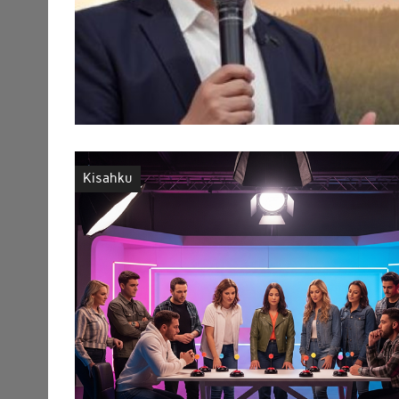
Kisahku