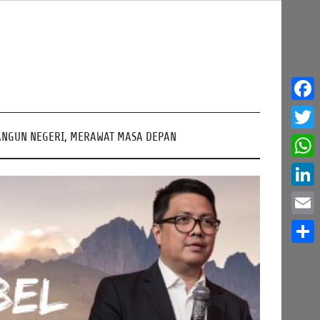
Face
NGUN NEGERI, MERAWAT MASA DEPAN
Twitt
What
Linke
Email
Share