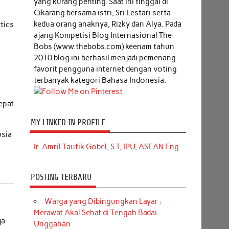
yang kurang penting. Saat ini tinggal di
Cikarang bersama istri, Sri Lestari serta
kedua orang anaknya, Rizky dan Alya. Pada
tics
ajang Kompetisi Blog Internasional The
Bobs (www.thebobs.com) keenam tahun
2010 blog ini berhasil menjadi pemenang
favorit pengguna internet dengan voting
terbanyak kategori Bahasa Indonesia.
i
cepat
MY LINKED IN PROFILE
usia
Ir. Amril Taufik Gobel, S.T, IPU, ASEAN Eng.
POSTING TERBARU
Warga yang Dibingungkan Layar :
Merawat Akal Sehat di Tengah Badai
ja
Unggahan