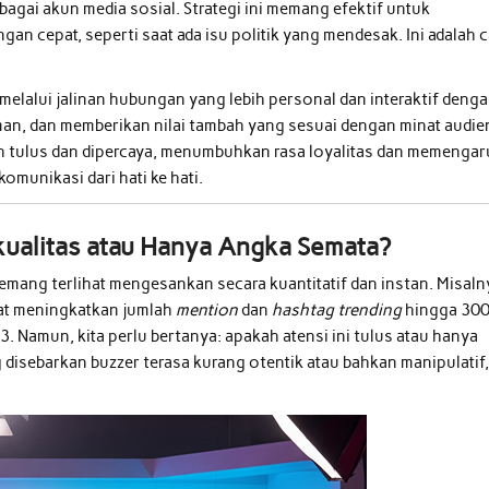
rbagai akun media sosial. Strategi ini memang efektif untuk
n cepat, seperti saat ada isu politik yang mendesak. Ini adalah c
lalui jalinan hubungan yang lebih personal dan interaktif deng
man, dan memberikan nilai tambah yang sesuai dengan minat audie
ih tulus dan dipercaya, menumbuhkan rasa loyalitas dan memengar
komunikasi dari hati ke hati.
rkualitas atau Hanya Angka Semata?
mang terlihat mengesankan secara kuantitatif dan instan. Misaln
pat meningkatkan jumlah
mention
dan
hashtag trending
hingga 30
. Namun, kita perlu bertanya: apakah atensi ini tulus atau hanya
g disebarkan buzzer terasa kurang otentik atau bahkan manipulatif