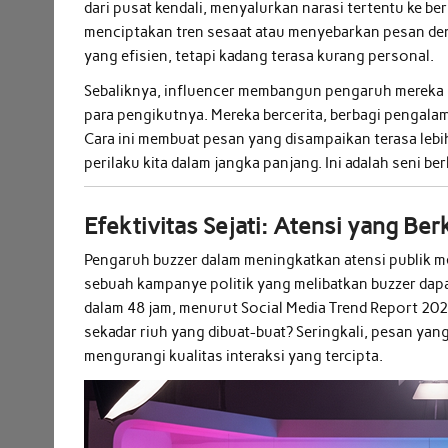
dari pusat kendali, menyalurkan narasi tertentu ke be
menciptakan tren sesaat atau menyebarkan pesan denga
yang efisien, tetapi kadang terasa kurang personal.
Sebaliknya, influencer membangun pengaruh mereka me
para pengikutnya. Mereka bercerita, berbagi pengala
Cara ini membuat pesan yang disampaikan terasa leb
perilaku kita dalam jangka panjang. Ini adalah seni ber
Efektivitas Sejati: Atensi yang Be
Pengaruh buzzer dalam meningkatkan atensi publik me
sebuah kampanye politik yang melibatkan buzzer da
dalam 48 jam, menurut Social Media Trend Report 2023
sekadar riuh yang dibuat-buat? Seringkali, pesan yan
mengurangi kualitas interaksi yang tercipta.