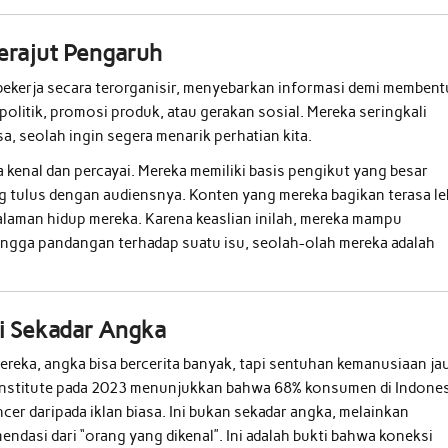
Merajut Pengaruh
g bekerja secara terorganisir, menyebarkan informasi demi memben
 politik, promosi produk, atau gerakan sosial. Mereka seringkali
a, seolah ingin segera menarik perhatian kita.
a kenal dan percayai. Mereka memiliki basis pengikut yang besar
ng tulus dengan audiensnya. Konten yang mereka bagikan terasa le
galaman hidup mereka. Karena keaslian inilah, mereka mampu
ingga pandangan terhadap suatu isu, seolah-olah mereka adalah
ri Sekadar Angka
ereka, angka bisa bercerita banyak, tapi sentuhan kemanusiaan ja
g Institute pada 2023 menunjukkan bahwa 68% konsumen di Indone
cer daripada iklan biasa. Ini bukan sekadar angka, melainkan
endasi dari “orang yang dikenal”. Ini adalah bukti bahwa koneksi