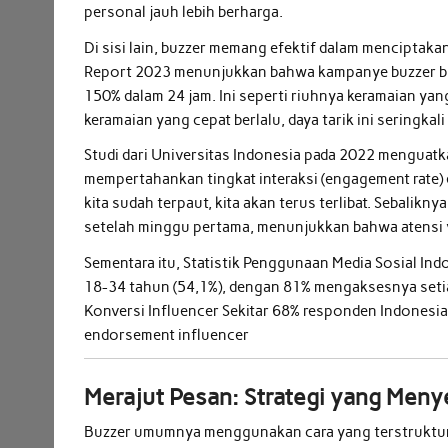
personal jauh lebih berharga.
Di sisi lain, buzzer memang efektif dalam menciptaka
Report 2023 menunjukkan bahwa kampanye buzzer bi
150% dalam 24 jam. Ini seperti riuhnya keramaian yan
keramaian yang cepat berlalu, daya tarik ini seringkali
Studi dari Universitas Indonesia pada 2022 menguatk
mempertahankan tingkat interaksi (engagement rate) 
kita sudah terpaut, kita akan terus terlibat. Sebalik
setelah minggu pertama, menunjukkan bahwa atensi y
Sementara itu, Statistik Penggunaan Media Sosial I
18-34 tahun (54,1%), dengan 81% mengaksesnya setiap 
Konversi Influencer Sekitar 68% responden Indonesi
endorsement influencer
Merajut Pesan: Strategi yang Men
Buzzer umumnya menggunakan cara yang terstruktur 