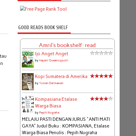
n
GOOD READS BOOK SHELF
Amril's bookshelf: read
Ijo Anget Anget
atau
by
Irayani Queencyputri
an
Kopi Sumatera di Amerika
by
Yusran Darmawan
Kompasiana Etalase
Warga Biasa
by
Pepih Nugraha
MELAJU PASTI DENGAN JURUS "ANTI MATI
GAYA" Judul Buku : KOMPASIANA, Etalase
Warga Biasa Penulis : Pepih Nugraha