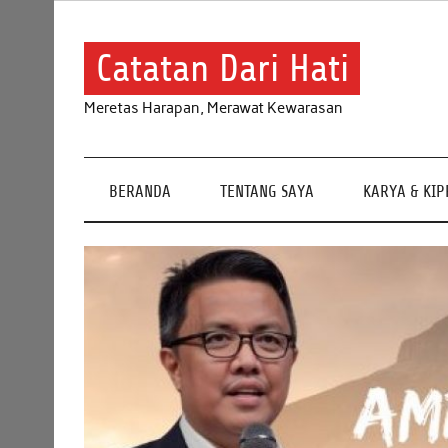
Skip
to
content
Catatan Dari Hati
Meretas Harapan, Merawat Kewarasan
BERANDA
TENTANG SAYA
KARYA & KI