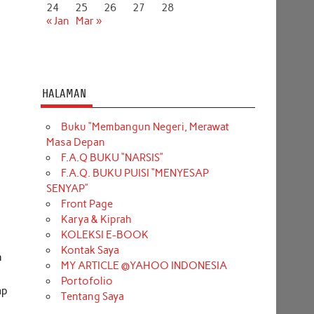
24
25
26
27
28
« Jan
Mar »
HALAMAN
Buku “Membangun Negeri, Merawat
Masa Depan
F.A.Q BUKU “NARSIS”
F.A.Q. BUKU PUISI “MENYESAP
SENYAP”
Front Page
Karya & Kiprah
a
KOLEKSI E-BOOK
Kontak Saya
n
MY ARTICLE @YAHOO INDONESIA
h
Portofolio
ap
Tentang Saya