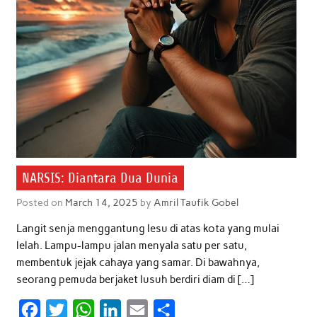
NARSIS: Diantara Dua Dunia
Posted on
March 14, 2025
by
Amril Taufik Gobel
Langit senja menggantung lesu di atas kota yang mulai
lelah. Lampu-lampu jalan menyala satu per satu,
membentuk jejak cahaya yang samar. Di bawahnya,
seorang pemuda berjaket lusuh berdiri diam di […]
F
T
W
L
E
S