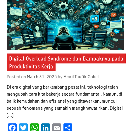
Digital Overload Syndrome dan Dampaknya pada
Produktivitas Kerja
Posted on
March 31, 2025
by
Amril Taufik Gobel
Di era digital yang berkembang pesat ini, teknologi telah
mengubah cara kita bekerja secara fundamental. Namun, di
balik kemudahan dan efisiensi yang ditawarkan, muncul
sebuah fenomena yang semakin mengkhawatirkan: Digital
[…]
F
T
W
L
E
S