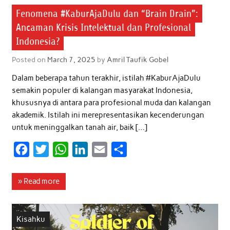
Fenomena #KaburAjaDulu dan “Brain Drain”:
Ancaman Krisis Intelektual dan Profesional
Indonesia?
Posted on
March 7, 2025
by
Amril Taufik Gobel
Dalam beberapa tahun terakhir, istilah #KaburAjaDulu
semakin populer di kalangan masyarakat Indonesia,
khususnya di antara para profesional muda dan kalangan
akademik. Istilah ini merepresentasikan kecenderungan
untuk meninggalkan tanah air, baik […]
F
T
W
L
E
S
a
w
h
i
m
h
c
i
a
n
a
a
» Read more
e
t
t
k
i
r
b
t
s
e
l
e
Kisahku
o
e
A
d