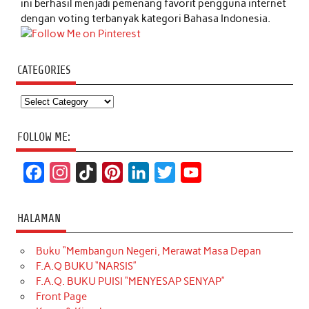
ini berhasil menjadi pemenang favorit pengguna internet
dengan voting terbanyak kategori Bahasa Indonesia.
CATEGORIES
Categories
FOLLOW ME:
F
I
T
P
L
T
Y
a
n
i
i
i
w
o
c
s
k
n
n
i
u
HALAMAN
e
t
T
t
k
t
T
Buku “Membangun Negeri, Merawat Masa Depan
b
a
o
e
e
t
u
F.A.Q BUKU “NARSIS”
o
g
k
r
d
e
b
F.A.Q. BUKU PUISI “MENYESAP SENYAP”
o
r
e
I
r
e
Front Page