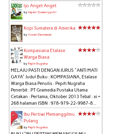
Ijo Anget Anget
by
Irayani Queencyputri
Kopi Sumatera di Amerika
by
Yusran Darmawan
Kompasiana Etalase
Warga Biasa
by
Pepih Nugraha
MELAJU PASTI DENGAN JURUS "ANTI MATI
GAYA" Judul Buku : KOMPASIANA, Etalase
Warga Biasa Penulis : Pepih Nugraha
Penerbit : PT Gramedia Pustaka Utama
Cetakan : Pertama, Oktober 2013 Tebal : xi +
268 halaman ISBN : 978-979-22-9987-8...
Ibu Pertiwi Memanggilmu
Pulang
by
Pepih Nugraha
BUKU “IBU PERTIWI MEMANGGILMU