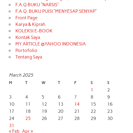
F.A.Q BUKU “NARSIS”
F.A.Q. BUKU PUISI “MENYESAP SENYAP”
Front Page
Karya & Kiprah
KOLEKSI E-BOOK
Kontak Saya
MY ARTICLE @YAHOO INDONESIA
Portofolio
Tentang Saya
March 2025
M
T
W
T
F
S
S
1
2
3
4
5
6
7
8
9
10
11
12
13
14
15
16
17
18
19
20
21
22
23
24
25
26
27
28
29
30
31
« Feb
Apr »