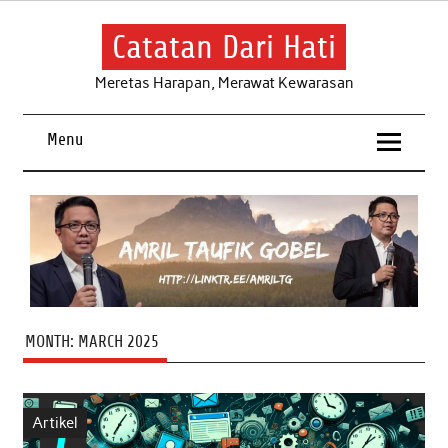
Skip
to
content
Catatan Dari Hati
Meretas Harapan, Merawat Kewarasan
Menu
MONTH:
MARCH 2025
Artikel