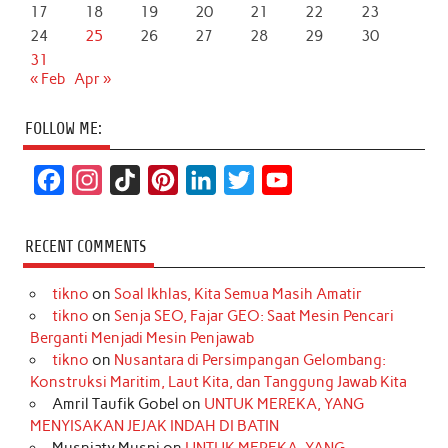
17
18
19
20
21
22
23
24
25
26
27
28
29
30
31
« Feb
Apr »
FOLLOW ME:
F
I
T
P
L
T
Y
a
n
i
i
i
w
o
c
s
k
n
n
i
u
RECENT COMMENTS
e
t
T
t
k
t
T
tikno
on
Soal Ikhlas, Kita Semua Masih Amatir
b
a
o
e
e
t
u
tikno
on
Senja SEO, Fajar GEO: Saat Mesin Pencari
o
g
k
r
d
e
b
Berganti Menjadi Mesin Penjawab
o
r
e
I
r
e
tikno
on
Nusantara di Persimpangan Gelombang:
Konstruksi Maritim, Laut Kita, dan Tanggung Jawab Kita
k
a
s
n
Amril Taufik Gobel
on
UNTUK MEREKA, YANG
m
t
MENYISAKAN JEJAK INDAH DI BATIN
Musniaty Musni
on
UNTUK MEREKA, YANG