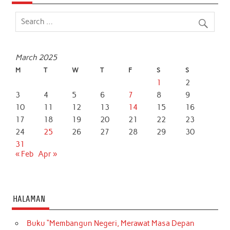
o
e
A
d
o
r
p
I
k
p
n
March 2025
M
T
W
T
F
S
S
1
2
3
4
5
6
7
8
9
10
11
12
13
14
15
16
17
18
19
20
21
22
23
24
25
26
27
28
29
30
31
« Feb
Apr »
HALAMAN
Buku “Membangun Negeri, Merawat Masa Depan