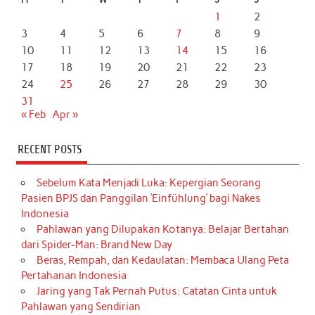
1
2
3
4
5
6
7
8
9
10
11
12
13
14
15
16
17
18
19
20
21
22
23
24
25
26
27
28
29
30
31
« Feb
Apr »
RECENT POSTS
Sebelum Kata Menjadi Luka: Kepergian Seorang
Pasien BPJS dan Panggilan ‘Einfühlung’ bagi Nakes
Indonesia
Pahlawan yang Dilupakan Kotanya: Belajar Bertahan
dari Spider-Man: Brand New Day
Beras, Rempah, dan Kedaulatan: Membaca Ulang Peta
Pertahanan Indonesia
Jaring yang Tak Pernah Putus: Catatan Cinta untuk
Pahlawan yang Sendirian