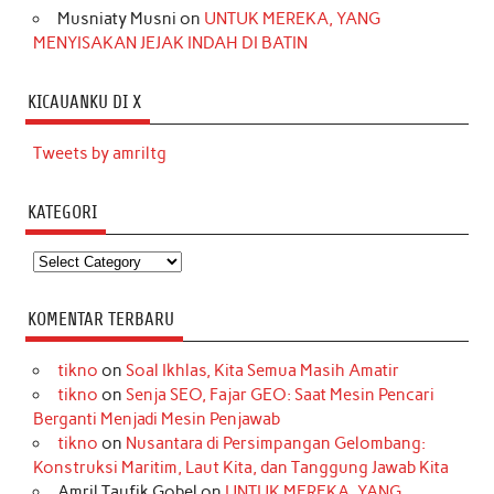
Musniaty Musni
on
UNTUK MEREKA, YANG
MENYISAKAN JEJAK INDAH DI BATIN
KICAUANKU DI X
Tweets by amriltg
KATEGORI
Kategori
KOMENTAR TERBARU
tikno
on
Soal Ikhlas, Kita Semua Masih Amatir
tikno
on
Senja SEO, Fajar GEO: Saat Mesin Pencari
Berganti Menjadi Mesin Penjawab
tikno
on
Nusantara di Persimpangan Gelombang:
Konstruksi Maritim, Laut Kita, dan Tanggung Jawab Kita
Amril Taufik Gobel
on
UNTUK MEREKA, YANG