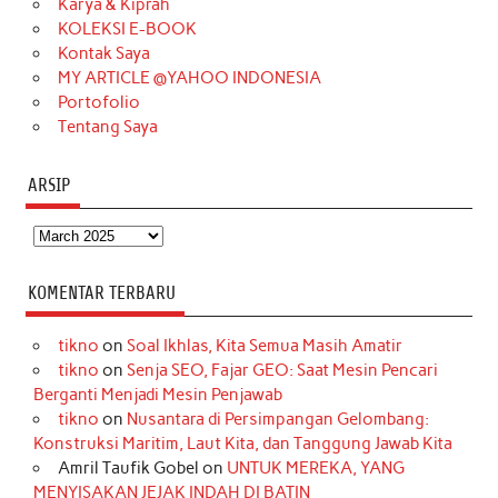
Karya & Kiprah
k
a
s
n
KOLEKSI E-BOOK
m
t
Kontak Saya
MY ARTICLE @YAHOO INDONESIA
Portofolio
Tentang Saya
ARSIP
Arsip
KOMENTAR TERBARU
tikno
on
Soal Ikhlas, Kita Semua Masih Amatir
tikno
on
Senja SEO, Fajar GEO: Saat Mesin Pencari
Berganti Menjadi Mesin Penjawab
tikno
on
Nusantara di Persimpangan Gelombang:
Konstruksi Maritim, Laut Kita, dan Tanggung Jawab Kita
Amril Taufik Gobel
on
UNTUK MEREKA, YANG
MENYISAKAN JEJAK INDAH DI BATIN