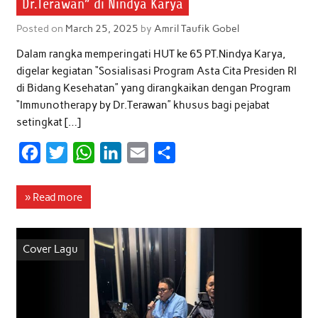
Dr.Terawan” di Nindya Karya
Posted on
March 25, 2025
by
Amril Taufik Gobel
Dalam rangka memperingati HUT ke 65 PT.Nindya Karya,
digelar kegiatan “Sosialisasi Program Asta Cita Presiden RI
di Bidang Kesehatan” yang dirangkaikan dengan Program
“Immunotherapy by Dr.Terawan” khusus bagi pejabat
setingkat […]
F
T
W
L
E
S
a
w
h
i
m
h
c
i
a
n
a
a
» Read more
e
t
t
k
i
r
b
t
s
e
l
e
Cover Lagu
o
e
A
d
o
r
p
I
k
p
n