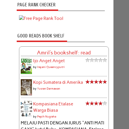
PAGE RANK CHECKER
GOOD READS BOOK SHELF
Amril's bookshelf: read
Ijo Anget Anget
by
Irayani Queencyputri
Kopi Sumatera di Amerika
by
Yusran Darmawan
Kompasiana Etalase
Warga Biasa
by
Pepih Nugraha
MELAJU PASTI DENGAN JURUS "ANTI MATI