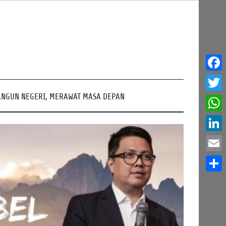
Face
NGUN NEGERI, MERAWAT MASA DEPAN
Twitt
What
Linke
Email
Share