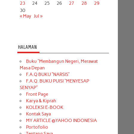
23
24
25
26
27
28
29
30
« May
Jul »
HALAMAN
Buku “Membangun Negeri, Merawat
Masa Depan
F.A.Q BUKU “NARSIS”
F.A.Q. BUKU PUISI “MENYESAP
SENYAP”
Front Page
Karya & Kiprah
KOLEKSI E-BOOK
Kontak Saya
MY ARTICLE @YAHOO INDONESIA
Portofolio
Tentang Saya