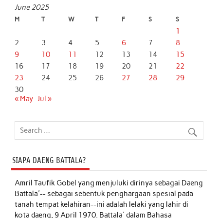
June 2025
M
T
W
T
F
S
S
1
2
3
4
5
6
7
8
9
10
11
12
13
14
15
16
17
18
19
20
21
22
23
24
25
26
27
28
29
30
« May
Jul »
SIAPA DAENG BATTALA?
Amril Taufik Gobel
yang menjuluki dirinya sebagai Daeng
Battala'-- sebagai sebentuk penghargaan spesial pada
tanah tempat kelahiran--ini adalah lelaki yang lahir di
kota daeng, 9 April 1970. Battala' dalam Bahasa