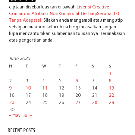
ciptaan disebarluaskan di bawah
Lisensi Creative
Commons Atribusi-NonKomersial-BerbagiSerupa 3.0
Tanpa Adaptasi
. Silakan anda mengambil atau mengutip
sebagian maupun seluruh isi blog ini asalkan jangan
lupa mencantumkan sumber asli tulisannya. Terimakasih
atas pengertian anda
June 2025
M
T
W
T
F
S
S
1
2
3
4
5
6
7
8
9
10
11
12
13
14
15
16
17
18
19
20
21
22
23
24
25
26
27
28
29
30
« May
Jul »
RECENT POSTS