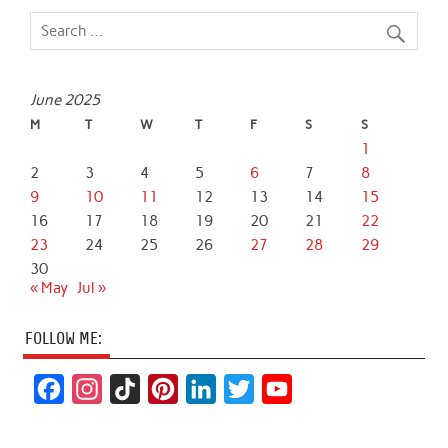
June 2025
M
T
W
T
F
S
S
1
2
3
4
5
6
7
8
9
10
11
12
13
14
15
16
17
18
19
20
21
22
23
24
25
26
27
28
29
30
« May
Jul »
FOLLOW ME:
F
I
T
P
L
T
Y
a
n
i
i
i
w
o