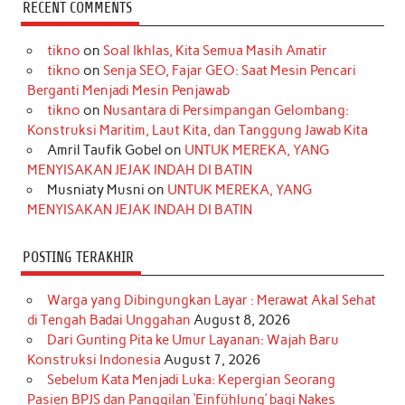
c
s
k
n
n
i
u
RECENT COMMENTS
e
t
T
t
k
t
T
tikno
on
Soal Ikhlas, Kita Semua Masih Amatir
b
a
o
e
e
t
u
tikno
on
Senja SEO, Fajar GEO: Saat Mesin Pencari
o
g
k
r
d
e
b
Berganti Menjadi Mesin Penjawab
o
r
e
I
r
e
tikno
on
Nusantara di Persimpangan Gelombang:
Konstruksi Maritim, Laut Kita, dan Tanggung Jawab Kita
k
a
s
n
Amril Taufik Gobel
on
UNTUK MEREKA, YANG
m
t
MENYISAKAN JEJAK INDAH DI BATIN
Musniaty Musni
on
UNTUK MEREKA, YANG
MENYISAKAN JEJAK INDAH DI BATIN
POSTING TERAKHIR
Warga yang Dibingungkan Layar : Merawat Akal Sehat
di Tengah Badai Unggahan
August 8, 2026
Dari Gunting Pita ke Umur Layanan: Wajah Baru
Konstruksi Indonesia
August 7, 2026
Sebelum Kata Menjadi Luka: Kepergian Seorang
Pasien BPJS dan Panggilan ‘Einfühlung’ bagi Nakes