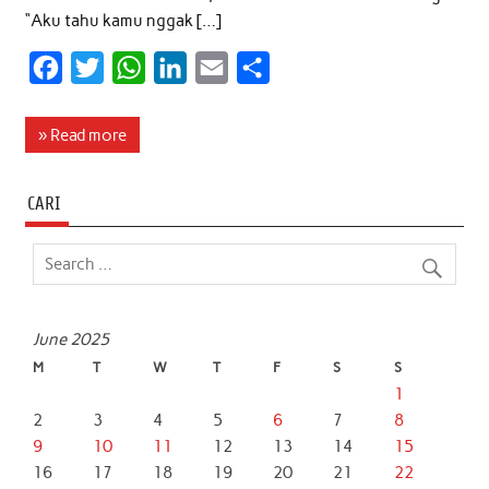
“Aku tahu kamu nggak […]
F
T
W
L
E
S
a
w
h
i
m
h
c
i
a
n
a
a
» Read more
e
t
t
k
i
r
b
t
s
e
l
e
CARI
o
e
A
d
o
r
p
I
k
p
n
June 2025
M
T
W
T
F
S
S
1
2
3
4
5
6
7
8
9
10
11
12
13
14
15
16
17
18
19
20
21
22