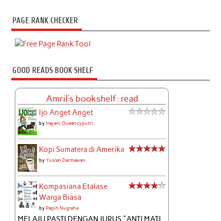
PAGE RANK CHECKER
GOOD READS BOOK SHELF
Amril's bookshelf: read
Ijo Anget Anget
by
Irayani Queencyputri
Kopi Sumatera di Amerika
by
Yusran Darmawan
Kompasiana Etalase
Warga Biasa
by
Pepih Nugraha
MELAJU PASTI DENGAN JURUS "ANTI MATI