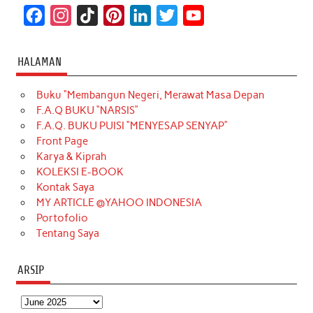
F
I
T
P
L
T
Y
a
n
i
i
i
w
o
c
s
k
n
n
i
u
HALAMAN
e
t
T
t
k
t
T
Buku “Membangun Negeri, Merawat Masa Depan
b
a
o
e
e
t
u
F.A.Q BUKU “NARSIS”
o
g
k
r
d
e
b
F.A.Q. BUKU PUISI “MENYESAP SENYAP”
o
r
e
I
r
e
Front Page
Karya & Kiprah
k
a
s
n
KOLEKSI E-BOOK
m
t
Kontak Saya
MY ARTICLE @YAHOO INDONESIA
Portofolio
Tentang Saya
ARSIP
Arsip