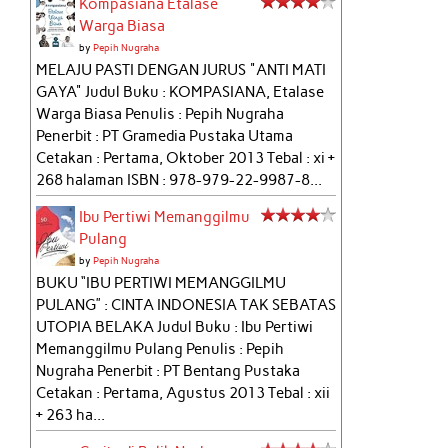
Kompasiana Etalase
Warga Biasa
by
Pepih Nugraha
MELAJU PASTI DENGAN JURUS "ANTI MATI
GAYA" Judul Buku : KOMPASIANA, Etalase
Warga Biasa Penulis : Pepih Nugraha
Penerbit : PT Gramedia Pustaka Utama
Cetakan : Pertama, Oktober 2013 Tebal : xi +
268 halaman ISBN : 978-979-22-9987-8...
Ibu Pertiwi Memanggilmu
Pulang
by
Pepih Nugraha
BUKU “IBU PERTIWI MEMANGGILMU
PULANG” : CINTA INDONESIA TAK SEBATAS
UTOPIA BELAKA Judul Buku : Ibu Pertiwi
Memanggilmu Pulang Penulis : Pepih
Nugraha Penerbit : PT Bentang Pustaka
Cetakan : Pertama, Agustus 2013 Tebal : xii
+ 263 ha...