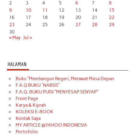
2
3
4
5
6
7
8
9
10
11
12
13
14
15
16
17
18
19
20
21
22
23
24
25
26
27
28
29
30
« May
Jul »
HALAMAN
Buku “Membangun Negeri, Merawat Masa Depan
F.A.Q BUKU “NARSIS”
F.A.Q. BUKU PUISI “MENYESAP SENYAP”
Front Page
Karya & Kiprah
KOLEKSI E-BOOK
Kontak Saya
MY ARTICLE @YAHOO INDONESIA
Portofolio