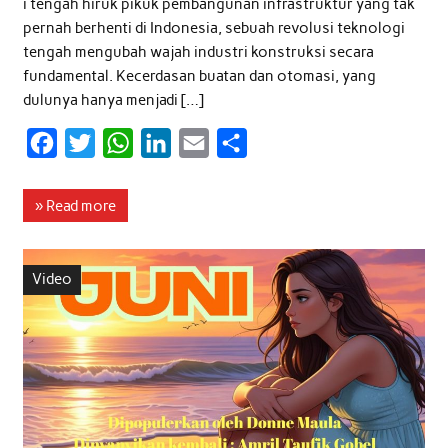
i tengah hiruk pikuk pembangunan infrastruktur yang tak
pernah berhenti di Indonesia, sebuah revolusi teknologi
tengah mengubah wajah industri konstruksi secara
fundamental. Kecerdasan buatan dan otomasi, yang
dulunya hanya menjadi […]
F
T
W
L
E
S
a
w
h
i
m
h
c
i
a
n
a
a
» Read more
e
t
t
k
i
r
b
t
s
e
l
e
Video
o
e
A
d
o
r
p
I
k
p
n