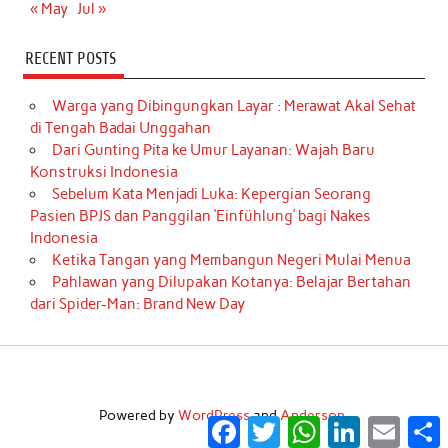
« May
Jul »
RECENT POSTS
Warga yang Dibingungkan Layar : Merawat Akal Sehat
di Tengah Badai Unggahan
Dari Gunting Pita ke Umur Layanan: Wajah Baru
Konstruksi Indonesia
Sebelum Kata Menjadi Luka: Kepergian Seorang
Pasien BPJS dan Panggilan ‘Einfühlung’ bagi Nakes
Indonesia
Ketika Tangan yang Membangun Negeri Mulai Menua
Pahlawan yang Dilupakan Kotanya: Belajar Bertahan
dari Spider-Man: Brand New Day
Powered by
WordPress
and
Anderson
.
Facebook
Twitter
WhatsApp
LinkedIn
Email
S