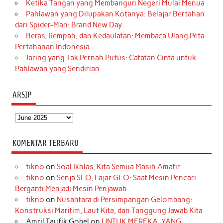
Ketika Tangan yang Membangun Negeri Mulai Menua
Pahlawan yang Dilupakan Kotanya: Belajar Bertahan
dari Spider-Man: Brand New Day
Beras, Rempah, dan Kedaulatan: Membaca Ulang Peta
Pertahanan Indonesia
Jaring yang Tak Pernah Putus: Catatan Cinta untuk
Pahlawan yang Sendirian
ARSIP
Arsip
KOMENTAR TERBARU
tikno
on
Soal Ikhlas, Kita Semua Masih Amatir
tikno
on
Senja SEO, Fajar GEO: Saat Mesin Pencari
Berganti Menjadi Mesin Penjawab
tikno
on
Nusantara di Persimpangan Gelombang:
Konstruksi Maritim, Laut Kita, dan Tanggung Jawab Kita
Amril Taufik Gobel
on
UNTUK MEREKA, YANG