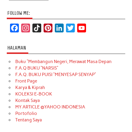
FOLLOW ME:
F
I
T
P
L
T
Y
a
n
i
i
i
w
o
c
s
k
n
n
i
u
HALAMAN
e
t
T
t
k
t
T
Buku “Membangun Negeri, Merawat Masa Depan
b
a
o
e
e
t
u
F.A.Q BUKU “NARSIS”
o
g
k
r
d
e
b
F.A.Q. BUKU PUISI “MENYESAP SENYAP”
o
r
e
I
r
e
Front Page
Karya & Kiprah
k
a
s
n
KOLEKSI E-BOOK
m
t
Kontak Saya
MY ARTICLE @YAHOO INDONESIA
Portofolio
Tentang Saya