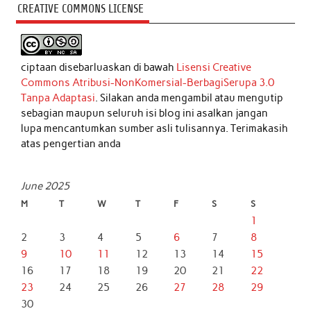
CREATIVE COMMONS LICENSE
ciptaan disebarluaskan di bawah
Lisensi Creative
Commons Atribusi-NonKomersial-BerbagiSerupa 3.0
Tanpa Adaptasi
. Silakan anda mengambil atau mengutip
sebagian maupun seluruh isi blog ini asalkan jangan
lupa mencantumkan sumber asli tulisannya. Terimakasih
atas pengertian anda
June 2025
M
T
W
T
F
S
S
1
2
3
4
5
6
7
8
9
10
11
12
13
14
15
16
17
18
19
20
21
22
23
24
25
26
27
28
29
30