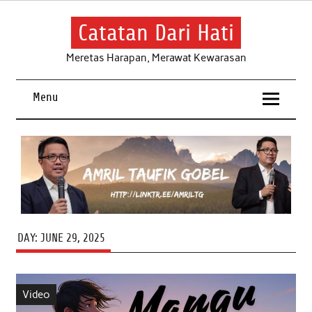
Skip
to
content
Catatan Dari Hati
Meretas Harapan, Merawat Kewarasan
Menu
DAY:
JUNE 29, 2025
Video