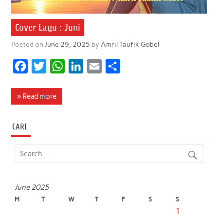
Cover Lagu : Juni
Posted on
June 29, 2025
by
Amril Taufik Gobel
F
T
W
L
E
S
a
w
h
i
m
h
c
i
a
n
a
a
» Read more
e
t
t
k
i
r
b
t
s
e
l
e
CARI
o
e
A
d
o
r
p
I
k
p
n
June 2025
M
T
W
T
F
S
S
1