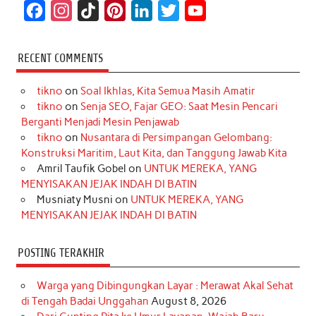
F
I
T
P
L
T
Y
a
n
i
i
i
w
o
c
s
k
n
n
i
u
RECENT COMMENTS
e
t
T
t
k
t
T
tikno
on
Soal Ikhlas, Kita Semua Masih Amatir
b
a
o
e
e
t
u
tikno
on
Senja SEO, Fajar GEO: Saat Mesin Pencari
o
g
k
r
d
e
b
Berganti Menjadi Mesin Penjawab
o
r
e
I
r
e
tikno
on
Nusantara di Persimpangan Gelombang:
Konstruksi Maritim, Laut Kita, dan Tanggung Jawab Kita
k
a
s
n
Amril Taufik Gobel
on
UNTUK MEREKA, YANG
m
t
MENYISAKAN JEJAK INDAH DI BATIN
Musniaty Musni
on
UNTUK MEREKA, YANG
MENYISAKAN JEJAK INDAH DI BATIN
POSTING TERAKHIR
Warga yang Dibingungkan Layar : Merawat Akal Sehat
di Tengah Badai Unggahan
August 8, 2026