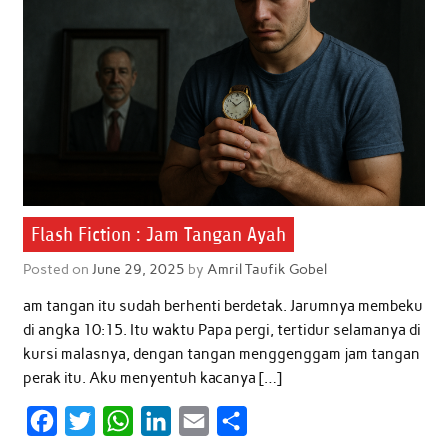
o
r
p
I
k
p
n
Flash Fiction : Jam Tangan Ayah
Posted on
June 29, 2025
by
Amril Taufik Gobel
am tangan itu sudah berhenti berdetak. Jarumnya membeku
di angka 10:15. Itu waktu Papa pergi, tertidur selamanya di
kursi malasnya, dengan tangan menggenggam jam tangan
perak itu. Aku menyentuh kacanya […]
F
T
W
L
E
S