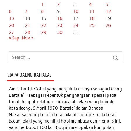
1
2
3
4
5
6
7
8
9
10
11
12
13
14
15
16
17
18
19
20
21
22
23
24
25
26
27
28
29
30
31
« Sep
Nov »
SIAPA DAENG BATTALA?
Amril Taufik Gobel
yang menjuluki dirinya sebagai Daeng
Battala'-- sebagai sebentuk penghargaan spesial pada
tanah tempat kelahiran--ini adalah lelaki yang lahir di
kota daeng, 9 April 1970. Battala' dalam Bahasa
Makassar yang berarti berat adalah merujuk pada berat
badan lelaki yang memiliki hobi membaca dan menulis ini,
yang berbobot 100 kg. Blog ini merupakan kumpulan