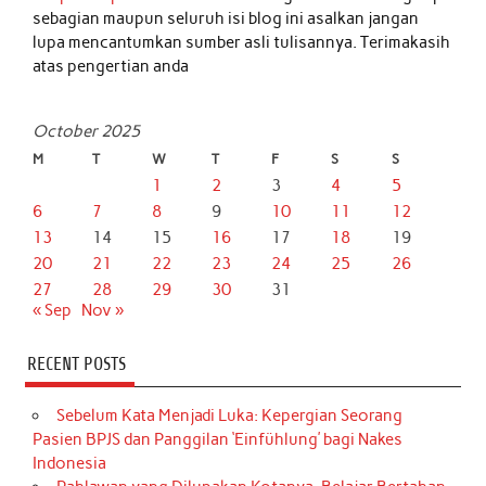
sebagian maupun seluruh isi blog ini asalkan jangan
lupa mencantumkan sumber asli tulisannya. Terimakasih
atas pengertian anda
October 2025
M
T
W
T
F
S
S
1
2
3
4
5
6
7
8
9
10
11
12
13
14
15
16
17
18
19
20
21
22
23
24
25
26
27
28
29
30
31
« Sep
Nov »
RECENT POSTS
Sebelum Kata Menjadi Luka: Kepergian Seorang
Pasien BPJS dan Panggilan ‘Einfühlung’ bagi Nakes
Indonesia