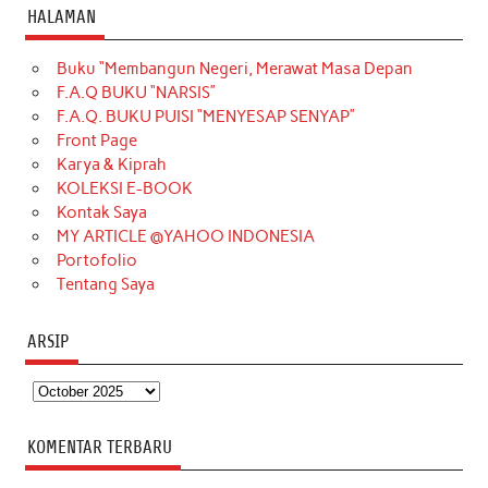
c
s
k
n
n
i
u
HALAMAN
e
t
T
t
k
t
T
Buku “Membangun Negeri, Merawat Masa Depan
b
a
o
e
e
t
u
F.A.Q BUKU “NARSIS”
o
g
k
r
d
e
b
F.A.Q. BUKU PUISI “MENYESAP SENYAP”
o
r
e
I
r
e
Front Page
Karya & Kiprah
k
a
s
n
KOLEKSI E-BOOK
m
t
Kontak Saya
MY ARTICLE @YAHOO INDONESIA
Portofolio
Tentang Saya
ARSIP
Arsip
KOMENTAR TERBARU