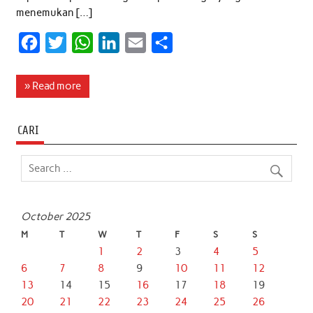
menemukan […]
F
T
W
L
E
S
a
w
h
i
m
h
c
i
a
n
a
a
» Read more
e
t
t
k
i
r
b
t
s
e
l
e
CARI
o
e
A
d
o
r
p
I
k
p
n
October 2025
M
T
W
T
F
S
S
1
2
3
4
5
6
7
8
9
10
11
12
13
14
15
16
17
18
19
20
21
22
23
24
25
26