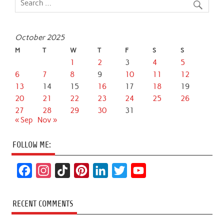
October 2025
M
T
W
T
F
S
S
1
2
3
4
5
6
7
8
9
10
11
12
13
14
15
16
17
18
19
20
21
22
23
24
25
26
27
28
29
30
31
« Sep
Nov »
FOLLOW ME:
F
I
T
P
L
T
Y
a
n
i
i
i
w
o
c
s
k
n
n
i
u
RECENT COMMENTS
e
t
T
t
k
t
T