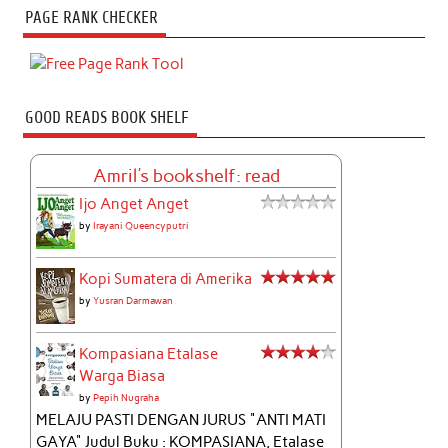
PAGE RANK CHECKER
GOOD READS BOOK SHELF
Amril's bookshelf: read
Ijo Anget Anget
by
Irayani Queencyputri
Kopi Sumatera di Amerika
by
Yusran Darmawan
Kompasiana Etalase
Warga Biasa
by
Pepih Nugraha
MELAJU PASTI DENGAN JURUS "ANTI MATI
GAYA" Judul Buku : KOMPASIANA, Etalase