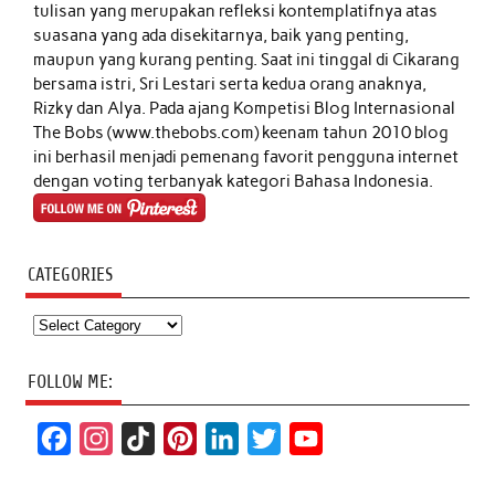
tulisan yang merupakan refleksi kontemplatifnya atas
suasana yang ada disekitarnya, baik yang penting,
maupun yang kurang penting. Saat ini tinggal di Cikarang
bersama istri, Sri Lestari serta kedua orang anaknya,
Rizky dan Alya. Pada ajang Kompetisi Blog Internasional
The Bobs (www.thebobs.com) keenam tahun 2010 blog
ini berhasil menjadi pemenang favorit pengguna internet
dengan voting terbanyak kategori Bahasa Indonesia.
CATEGORIES
Categories
FOLLOW ME:
F
I
T
P
L
T
Y
a
n
i
i
i
w
o