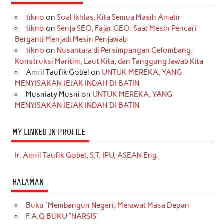
tikno
on
Soal Ikhlas, Kita Semua Masih Amatir
tikno
on
Senja SEO, Fajar GEO: Saat Mesin Pencari
Berganti Menjadi Mesin Penjawab
tikno
on
Nusantara di Persimpangan Gelombang:
Konstruksi Maritim, Laut Kita, dan Tanggung Jawab Kita
Amril Taufik Gobel
on
UNTUK MEREKA, YANG
MENYISAKAN JEJAK INDAH DI BATIN
Musniaty Musni
on
UNTUK MEREKA, YANG
MENYISAKAN JEJAK INDAH DI BATIN
MY LINKED IN PROFILE
Ir. Amril Taufik Gobel, S.T, IPU, ASEAN Eng.
HALAMAN
Buku “Membangun Negeri, Merawat Masa Depan
F.A.Q BUKU “NARSIS”