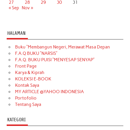
27
28
29
30
31
« Sep
Nov »
HALAMAN
Buku “Membangun Negeri, Merawat Masa Depan
F.A.Q BUKU “NARSIS”
F.A.Q. BUKU PUISI “MENYESAP SENYAP”
Front Page
Karya & Kiprah
KOLEKSI E-BOOK
Kontak Saya
MY ARTICLE @YAHOO INDONESIA
Portofolio
Tentang Saya
KATEGORI