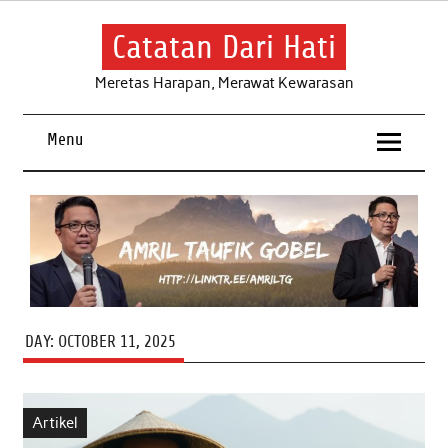
Skip
to
content
Catatan Dari Hati
Meretas Harapan, Merawat Kewarasan
Menu
DAY:
OCTOBER 11, 2025
Artikel