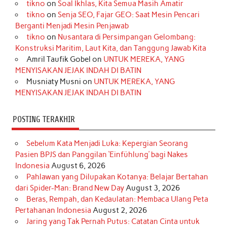
tikno
on
Soal Ikhlas, Kita Semua Masih Amatir
b
a
o
e
e
t
u
tikno
on
Senja SEO, Fajar GEO: Saat Mesin Pencari
o
g
k
r
d
e
b
Berganti Menjadi Mesin Penjawab
o
r
e
I
r
e
tikno
on
Nusantara di Persimpangan Gelombang:
Konstruksi Maritim, Laut Kita, dan Tanggung Jawab Kita
k
a
s
n
Amril Taufik Gobel
on
UNTUK MEREKA, YANG
m
t
MENYISAKAN JEJAK INDAH DI BATIN
Musniaty Musni
on
UNTUK MEREKA, YANG
MENYISAKAN JEJAK INDAH DI BATIN
POSTING TERAKHIR
Sebelum Kata Menjadi Luka: Kepergian Seorang
Pasien BPJS dan Panggilan ‘Einfühlung’ bagi Nakes
Indonesia
August 6, 2026
Pahlawan yang Dilupakan Kotanya: Belajar Bertahan
dari Spider-Man: Brand New Day
August 3, 2026
Beras, Rempah, dan Kedaulatan: Membaca Ulang Peta
Pertahanan Indonesia
August 2, 2026
Jaring yang Tak Pernah Putus: Catatan Cinta untuk