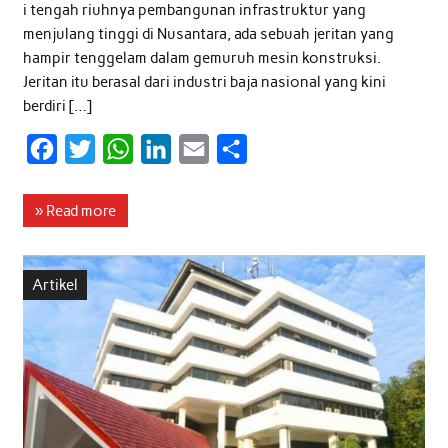
i tengah riuhnya pembangunan infrastruktur yang
menjulang tinggi di Nusantara, ada sebuah jeritan yang
hampir tenggelam dalam gemuruh mesin konstruksi.
Jeritan itu berasal dari industri baja nasional yang kini
berdiri […]
F
T
W
L
E
S
a
w
h
i
m
h
c
i
a
n
a
a
» Read more
e
t
t
k
i
r
b
t
s
e
l
e
Artikel
o
e
A
d
o
r
p
I
k
p
n