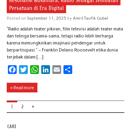
Resonansi Nusantara: Radio Sebagai Jembatan
Persatuan di Era Digital
Posted on
September 11, 2025
by
Amril Taufik Gobel
“Radio adalah teater pikiran, film televisi adalah teater mata
dan telinga bersama-sama, tetapi radio lebih berharga
karena memungkinkan imajinasi pendengar untuk
berpartisipasi.” – Franklin Delano Roosevelt etika dunia
terjebak dalam […]
F
T
W
L
E
S
a
w
h
i
m
h
c
i
a
n
a
a
» Read more
e
t
t
k
i
r
b
t
s
e
l
e
1
2
»
o
e
A
d
o
r
p
I
CARI
k
p
n