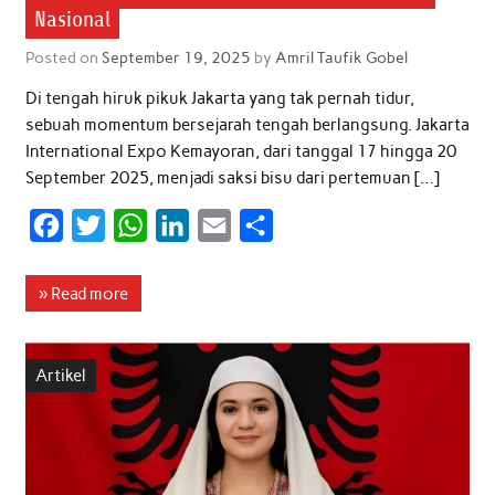
Nasional
Posted on
September 19, 2025
by
Amril Taufik Gobel
Di tengah hiruk pikuk Jakarta yang tak pernah tidur,
sebuah momentum bersejarah tengah berlangsung. Jakarta
International Expo Kemayoran, dari tanggal 17 hingga 20
September 2025, menjadi saksi bisu dari pertemuan […]
F
T
W
L
E
S
a
w
h
i
m
h
c
i
a
n
a
a
» Read more
e
t
t
k
i
r
b
t
s
e
l
e
Artikel
o
e
A
d
o
r
p
I
k
p
n