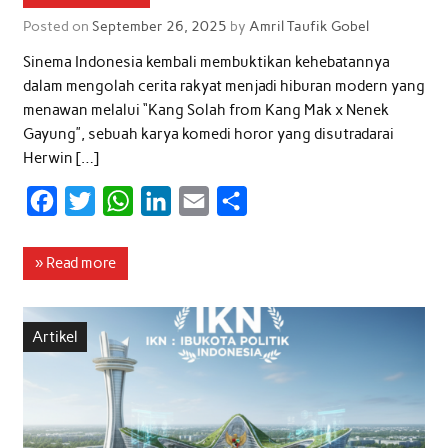
Posted on
September 26, 2025
by
Amril Taufik Gobel
Sinema Indonesia kembali membuktikan kehebatannya
dalam mengolah cerita rakyat menjadi hiburan modern yang
menawan melalui “Kang Solah from Kang Mak x Nenek
Gayung”, sebuah karya komedi horor yang disutradarai
Herwin […]
F
T
W
L
E
S
a
w
h
i
m
h
c
i
a
n
a
a
» Read more
e
t
t
k
i
r
b
t
s
e
l
e
Artikel
o
e
A
d
o
r
p
I
k
p
n