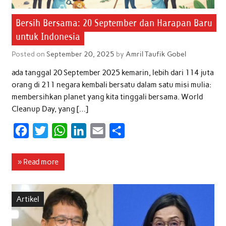
Bersih Bersama: 20 September dan Harapan Baru
untuk Indonesia
Posted on
September 20, 2025
by
Amril Taufik Gobel
ada tanggal 20 September 2025 kemarin, lebih dari 114 juta
orang di 211 negara kembali bersatu dalam satu misi mulia:
membersihkan planet yang kita tinggali bersama. World
Cleanup Day, yang […]
F
T
W
L
E
S
a
w
h
i
m
h
c
i
a
n
a
a
» Read more
e
t
t
k
i
r
b
t
s
e
l
e
Artikel
o
e
A
d
o
r
p
I