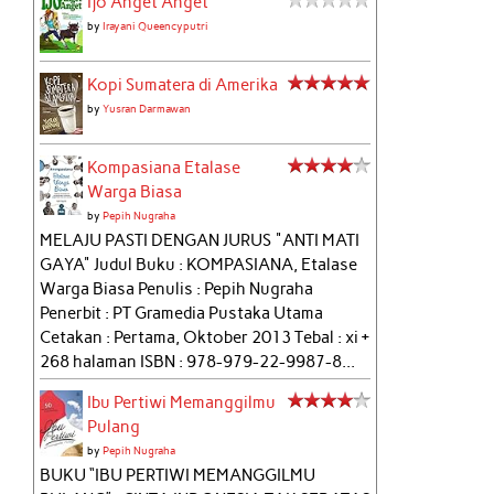
Ijo Anget Anget
by
Irayani Queencyputri
Kopi Sumatera di Amerika
by
Yusran Darmawan
Kompasiana Etalase
Warga Biasa
by
Pepih Nugraha
MELAJU PASTI DENGAN JURUS "ANTI MATI
GAYA" Judul Buku : KOMPASIANA, Etalase
Warga Biasa Penulis : Pepih Nugraha
Penerbit : PT Gramedia Pustaka Utama
Cetakan : Pertama, Oktober 2013 Tebal : xi +
268 halaman ISBN : 978-979-22-9987-8...
Ibu Pertiwi Memanggilmu
Pulang
by
Pepih Nugraha
BUKU “IBU PERTIWI MEMANGGILMU