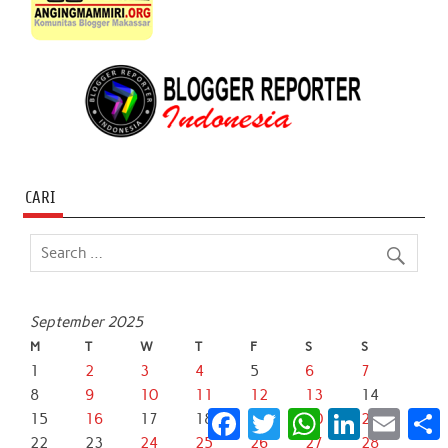
CARI
September 2025
M
T
W
T
F
S
S
1
2
3
4
5
6
7
8
9
10
11
12
13
14
Facebook
Twitter
WhatsApp
LinkedIn
Email
S
15
16
17
18
19
20
21
22
23
24
25
26
27
28