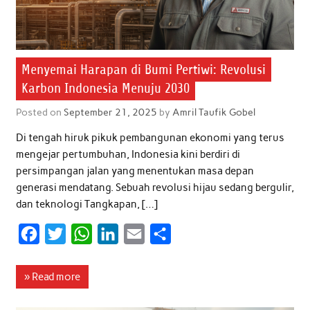
Menyemai Harapan di Bumi Pertiwi: Revolusi
Karbon Indonesia Menuju 2030
Posted on
September 21, 2025
by
Amril Taufik Gobel
Di tengah hiruk pikuk pembangunan ekonomi yang terus
mengejar pertumbuhan, Indonesia kini berdiri di
persimpangan jalan yang menentukan masa depan
generasi mendatang. Sebuah revolusi hijau sedang bergulir,
dan teknologi Tangkapan, […]
F
T
W
L
E
S
a
w
h
i
m
h
c
i
a
n
a
a
» Read more
e
t
t
k
i
r