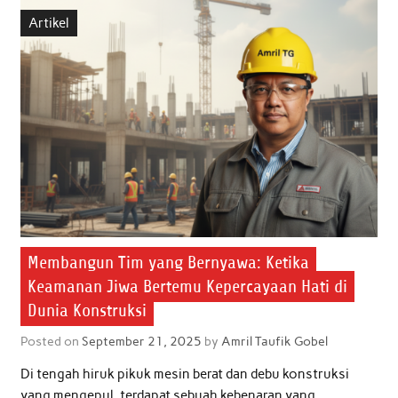
b
t
s
e
l
e
Artikel
o
e
A
d
o
r
p
I
k
p
n
Membangun Tim yang Bernyawa: Ketika
Keamanan Jiwa Bertemu Kepercayaan Hati di
Dunia Konstruksi
Posted on
September 21, 2025
by
Amril Taufik Gobel
Di tengah hiruk pikuk mesin berat dan debu konstruksi
yang mengepul, terdapat sebuah kebenaran yang