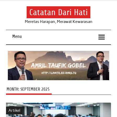
Skip
to
content
Catatan Dari Hati
Meretas Harapan, Merawat Kewarasan
Menu
MONTH:
SEPTEMBER 2025
Artikel