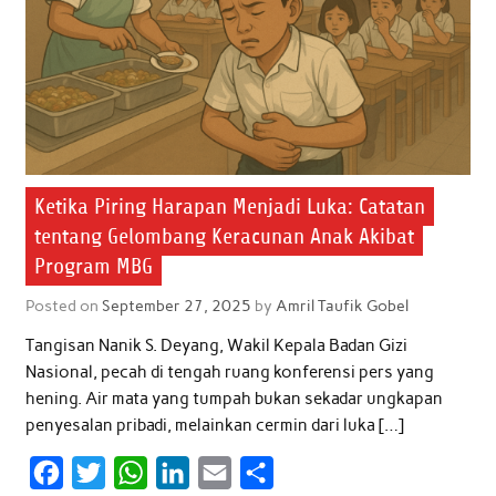
Ketika Piring Harapan Menjadi Luka: Catatan
tentang Gelombang Keracunan Anak Akibat
Program MBG
Posted on
September 27, 2025
by
Amril Taufik Gobel
Tangisan Nanik S. Deyang, Wakil Kepala Badan Gizi
Nasional, pecah di tengah ruang konferensi pers yang
hening. Air mata yang tumpah bukan sekadar ungkapan
penyesalan pribadi, melainkan cermin dari luka […]
F
T
W
L
E
S