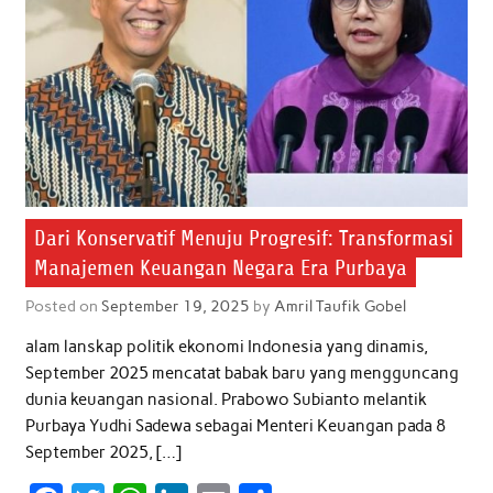
k
p
n
Dari Konservatif Menuju Progresif: Transformasi
Manajemen Keuangan Negara Era Purbaya
Posted on
September 19, 2025
by
Amril Taufik Gobel
alam lanskap politik ekonomi Indonesia yang dinamis,
September 2025 mencatat babak baru yang mengguncang
dunia keuangan nasional. Prabowo Subianto melantik
Purbaya Yudhi Sadewa sebagai Menteri Keuangan pada 8
September 2025, […]