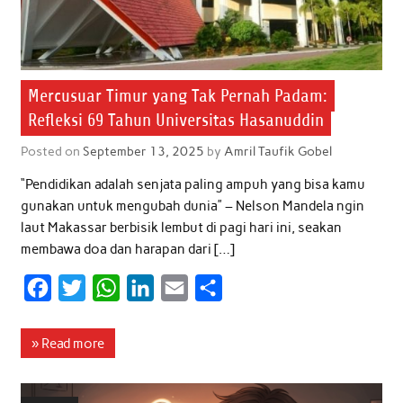
Mercusuar Timur yang Tak Pernah Padam:
Refleksi 69 Tahun Universitas Hasanuddin
Posted on
September 13, 2025
by
Amril Taufik Gobel
“Pendidikan adalah senjata paling ampuh yang bisa kamu
gunakan untuk mengubah dunia” – Nelson Mandela ngin
laut Makassar berbisik lembut di pagi hari ini, seakan
membawa doa dan harapan dari […]
F
T
W
L
E
S
a
w
h
i
m
h
c
i
a
n
a
a
» Read more
e
t
t
k
i
r
b
t
s
e
l
e