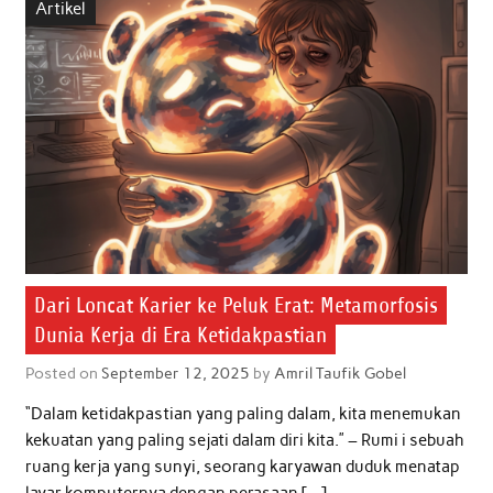
Artikel
o
e
A
d
o
r
p
I
k
p
n
Dari Loncat Karier ke Peluk Erat: Metamorfosis
Dunia Kerja di Era Ketidakpastian
Posted on
September 12, 2025
by
Amril Taufik Gobel
“Dalam ketidakpastian yang paling dalam, kita menemukan
kekuatan yang paling sejati dalam diri kita.” – Rumi i sebuah
ruang kerja yang sunyi, seorang karyawan duduk menatap
layar komputernya dengan perasaan […]