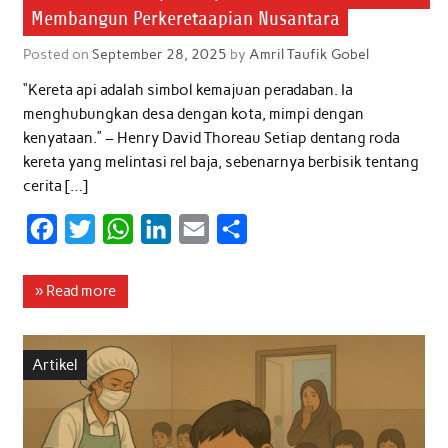
Membangun Perkeretaapian Nusantara
Posted on
September 28, 2025
by
Amril Taufik Gobel
“Kereta api adalah simbol kemajuan peradaban. Ia
menghubungkan desa dengan kota, mimpi dengan
kenyataan.” – Henry David Thoreau Setiap dentang roda
kereta yang melintasi rel baja, sebenarnya berbisik tentang
cerita […]
F
T
W
L
E
S
a
w
h
i
m
h
c
i
a
n
a
a
» Read more
e
t
t
k
i
r
b
t
s
e
l
e
Artikel
o
e
A
d
o
r
p
I
k
p
n