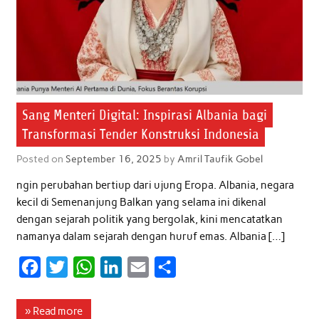
Sang Menteri Digital: Inspirasi Albania bagi
Transformasi Tender Konstruksi Indonesia
Posted on
September 16, 2025
by
Amril Taufik Gobel
ngin perubahan bertiup dari ujung Eropa. Albania, negara
kecil di Semenanjung Balkan yang selama ini dikenal
dengan sejarah politik yang bergolak, kini mencatatkan
namanya dalam sejarah dengan huruf emas. Albania […]
F
T
W
L
E
S
a
w
h
i
m
h
c
i
a
n
a
a
» Read more