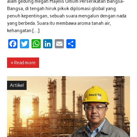
alam gedung megah Majelis Umum Perserikatan Bangsa-
Bangsa, di tengah hiruk pikuk diplomasi global yang
penuh kepentingan, sebuah suara mengalun dengan nada
yang berbeda. Suara itu membawa aroma tanah air,
kehangatan […]
F
T
W
L
E
S
a
w
h
i
m
h
c
i
a
n
a
a
» Read more
e
t
t
k
i
r
b
t
s
e
l
e
Artikel
o
e
A
d
o
r
p
I
k
p
n