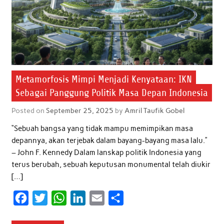
Metamorfosis Mimpi Menjadi Kenyataan: IKN
Sebagai Panggung Politik Masa Depan Indonesia
Posted on
September 25, 2025
by
Amril Taufik Gobel
“Sebuah bangsa yang tidak mampu memimpikan masa
depannya, akan terjebak dalam bayang-bayang masa lalu.”
– John F. Kennedy Dalam lanskap politik Indonesia yang
terus berubah, sebuah keputusan monumental telah diukir
[…]
F
T
W
L
E
S
a
w
h
i
m
h