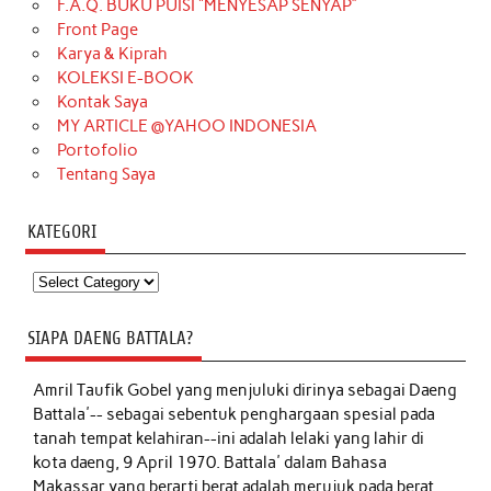
F.A.Q. BUKU PUISI “MENYESAP SENYAP”
Front Page
Karya & Kiprah
KOLEKSI E-BOOK
Kontak Saya
MY ARTICLE @YAHOO INDONESIA
Portofolio
Tentang Saya
KATEGORI
Kategori
SIAPA DAENG BATTALA?
Amril Taufik Gobel
yang menjuluki dirinya sebagai Daeng
Battala'-- sebagai sebentuk penghargaan spesial pada
tanah tempat kelahiran--ini adalah lelaki yang lahir di
kota daeng, 9 April 1970. Battala' dalam Bahasa
Makassar yang berarti berat adalah merujuk pada berat