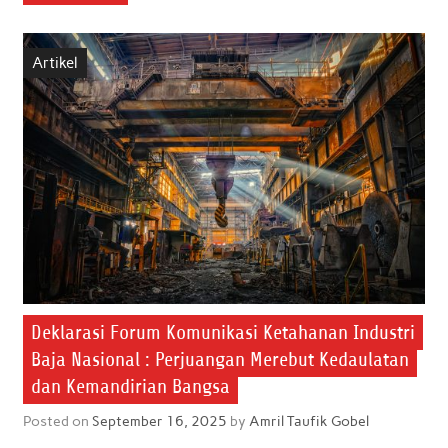
e
t
t
k
i
r
b
t
s
e
l
e
Artikel
o
e
A
d
o
r
p
I
k
p
n
Deklarasi Forum Komunikasi Ketahanan Industri
Baja Nasional : Perjuangan Merebut Kedaulatan
dan Kemandirian Bangsa
Posted on
September 16, 2025
by
Amril Taufik Gobel