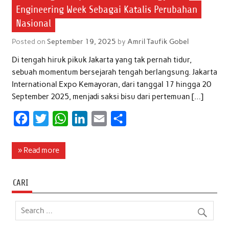
Engineering Week Sebagai Katalis Perubahan
Nasional
Posted on
September 19, 2025
by
Amril Taufik Gobel
Di tengah hiruk pikuk Jakarta yang tak pernah tidur,
sebuah momentum bersejarah tengah berlangsung. Jakarta
International Expo Kemayoran, dari tanggal 17 hingga 20
September 2025, menjadi saksi bisu dari pertemuan […]
F
T
W
L
E
S
a
w
h
i
m
h
c
i
a
n
a
a
» Read more
e
t
t
k
i
r
b
t
s
e
l
e
CARI
o
e
A
d
o
r
p
I
k
p
n