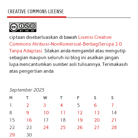
CREATIVE COMMONS LICENSE
ciptaan disebarluaskan di bawah
Lisensi Creative
Commons Atribusi-NonKomersial-BerbagiSerupa 3.0
Tanpa Adaptasi
. Silakan anda mengambil atau mengutip
sebagian maupun seluruh isi blog ini asalkan jangan
lupa mencantumkan sumber asli tulisannya. Terimakasih
atas pengertian anda
September 2025
M
T
W
T
F
S
S
1
2
3
4
5
6
7
8
9
10
11
12
13
14
15
16
17
18
19
20
21
22
23
24
25
26
27
28
29
30