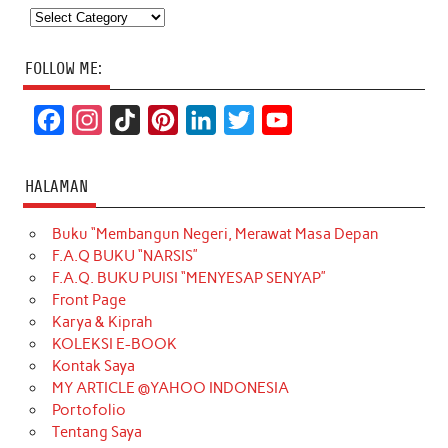
Categories
FOLLOW ME:
F
I
T
P
L
T
Y
a
n
i
i
i
w
o
c
s
k
n
n
i
u
HALAMAN
e
t
T
t
k
t
T
Buku “Membangun Negeri, Merawat Masa Depan
b
a
o
e
e
t
u
F.A.Q BUKU “NARSIS”
o
g
k
r
d
e
b
F.A.Q. BUKU PUISI “MENYESAP SENYAP”
o
r
e
I
r
e
Front Page
Karya & Kiprah
k
a
s
n
KOLEKSI E-BOOK
m
t
Kontak Saya
MY ARTICLE @YAHOO INDONESIA
Portofolio
Tentang Saya