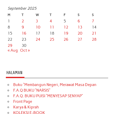
September 2025
M
T
W
T
F
S
S
1
2
3
4
5
6
7
8
9
10
11
12
13
14
15
16
17
18
19
20
21
22
23
24
25
26
27
28
29
30
« Aug
Oct »
HALAMAN
Buku “Membangun Negeri, Merawat Masa Depan
F.A.Q BUKU “NARSIS”
F.A.Q. BUKU PUISI “MENYESAP SENYAP”
Front Page
Karya & Kiprah
KOLEKSI E-BOOK