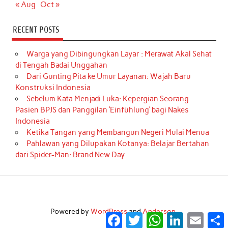
« Aug
Oct »
RECENT POSTS
Warga yang Dibingungkan Layar : Merawat Akal Sehat
di Tengah Badai Unggahan
Dari Gunting Pita ke Umur Layanan: Wajah Baru
Konstruksi Indonesia
Sebelum Kata Menjadi Luka: Kepergian Seorang
Pasien BPJS dan Panggilan ‘Einfühlung’ bagi Nakes
Indonesia
Ketika Tangan yang Membangun Negeri Mulai Menua
Pahlawan yang Dilupakan Kotanya: Belajar Bertahan
dari Spider-Man: Brand New Day
Powered by
WordPress
and
Anderson
.
Facebook
Twitter
WhatsApp
LinkedIn
Email
S