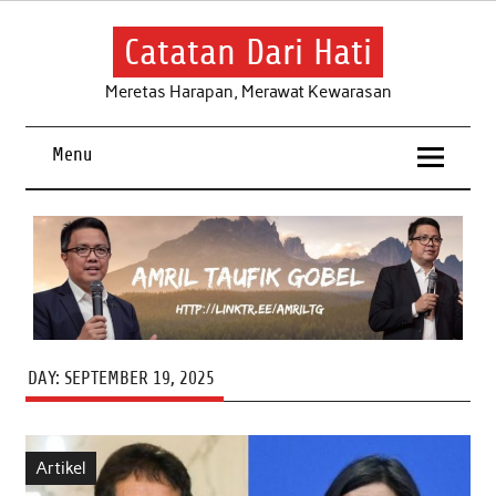
Skip
to
content
Catatan Dari Hati
Meretas Harapan, Merawat Kewarasan
Menu
DAY:
SEPTEMBER 19, 2025
Artikel