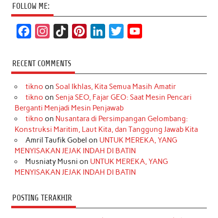
FOLLOW ME:
F
I
T
P
L
T
Y
a
n
i
i
i
w
o
c
s
k
n
n
i
u
RECENT COMMENTS
e
t
T
t
k
t
T
tikno
on
Soal Ikhlas, Kita Semua Masih Amatir
b
a
o
e
e
t
u
tikno
on
Senja SEO, Fajar GEO: Saat Mesin Pencari
o
g
k
r
d
e
b
Berganti Menjadi Mesin Penjawab
o
r
e
I
r
e
tikno
on
Nusantara di Persimpangan Gelombang:
Konstruksi Maritim, Laut Kita, dan Tanggung Jawab Kita
k
a
s
n
Amril Taufik Gobel
on
UNTUK MEREKA, YANG
m
t
MENYISAKAN JEJAK INDAH DI BATIN
Musniaty Musni
on
UNTUK MEREKA, YANG
MENYISAKAN JEJAK INDAH DI BATIN
POSTING TERAKHIR