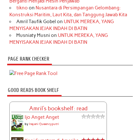
Berganti Menjadi Mesin Penjawab
tikno
on
Nusantara di Persimpangan Gelombang:
Konstruksi Maritim, Laut Kita, dan Tanggung Jawab Kita
Amril Taufik Gobel
on
UNTUK MEREKA, YANG
MENYISAKAN JEJAK INDAH DI BATIN
Musniaty Musni
on
UNTUK MEREKA, YANG
MENYISAKAN JEJAK INDAH DI BATIN
PAGE RANK CHECKER
GOOD READS BOOK SHELF
Amril's bookshelf: read
Ijo Anget Anget
by
Irayani Queencyputri