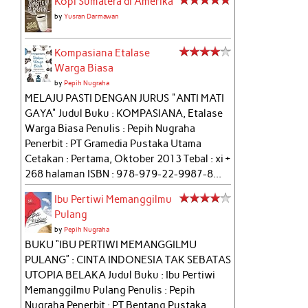
Kopi Sumatera di Amerika
by
Yusran Darmawan
Kompasiana Etalase
Warga Biasa
by
Pepih Nugraha
MELAJU PASTI DENGAN JURUS "ANTI MATI
GAYA" Judul Buku : KOMPASIANA, Etalase
Warga Biasa Penulis : Pepih Nugraha
Penerbit : PT Gramedia Pustaka Utama
Cetakan : Pertama, Oktober 2013 Tebal : xi +
268 halaman ISBN : 978-979-22-9987-8...
Ibu Pertiwi Memanggilmu
Pulang
by
Pepih Nugraha
BUKU “IBU PERTIWI MEMANGGILMU
PULANG” : CINTA INDONESIA TAK SEBATAS
UTOPIA BELAKA Judul Buku : Ibu Pertiwi
Memanggilmu Pulang Penulis : Pepih
Nugraha Penerbit : PT Bentang Pustaka