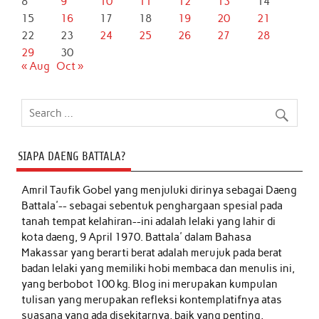
8
9
10
11
12
13
14
15
16
17
18
19
20
21
22
23
24
25
26
27
28
29
30
« Aug
Oct »
SIAPA DAENG BATTALA?
Amril Taufik Gobel
yang menjuluki dirinya sebagai Daeng
Battala'-- sebagai sebentuk penghargaan spesial pada
tanah tempat kelahiran--ini adalah lelaki yang lahir di
kota daeng, 9 April 1970. Battala' dalam Bahasa
Makassar yang berarti berat adalah merujuk pada berat
badan lelaki yang memiliki hobi membaca dan menulis ini,
yang berbobot 100 kg. Blog ini merupakan kumpulan
tulisan yang merupakan refleksi kontemplatifnya atas
suasana yang ada disekitarnya, baik yang penting,