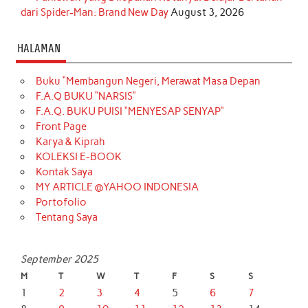
dari Spider-Man: Brand New Day
August 3, 2026
HALAMAN
Buku “Membangun Negeri, Merawat Masa Depan
F.A.Q BUKU “NARSIS”
F.A.Q. BUKU PUISI “MENYESAP SENYAP”
Front Page
Karya & Kiprah
KOLEKSI E-BOOK
Kontak Saya
MY ARTICLE @YAHOO INDONESIA
Portofolio
Tentang Saya
September 2025
M
T
W
T
F
S
S
1
2
3
4
5
6
7