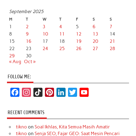
September 2025
M
T
W
T
F
S
S
1
2
3
4
5
6
7
8
9
10
11
12
13
14
15
16
17
18
19
20
21
22
23
24
25
26
27
28
29
30
« Aug
Oct »
FOLLOW ME:
F
I
T
P
L
T
Y
a
n
i
i
i
w
o
c
s
k
n
n
i
u
RECENT COMMENTS
e
t
T
t
k
t
T
tikno
on
Soal Ikhlas, Kita Semua Masih Amatir
b
a
o
e
e
t
u
tikno
on
Senja SEO, Fajar GEO: Saat Mesin Pencari