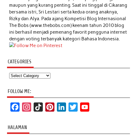
maupun yang kurang penting. Saat ini tinggal di Cikarang
bersama istri, Sri Lestari serta kedua orang anaknya,
Rizky dan Alya. Pada ajang Kompetisi Blog Internasional
The Bobs (www.thebobs.com) keenam tahun 2010 blog
ini berhasil menjadi pemenang favorit pengguna internet
dengan voting terbanyak kategori Bahasa Indonesia.
CATEGORIES
Categories
FOLLOW ME:
F
I
T
P
L
T
Y
a
n
i
i
i
w
o
c
s
k
n
n
i
u
HALAMAN
e
t
T
t
k
t
T