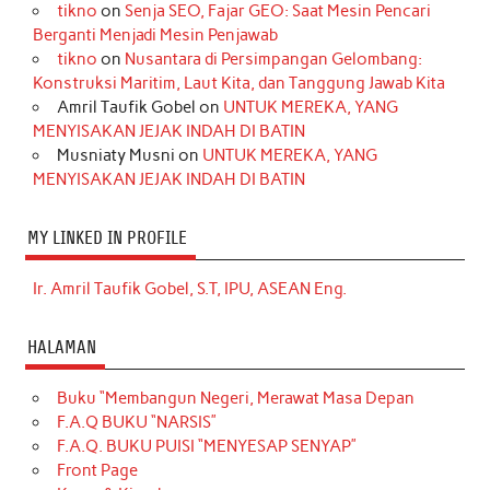
tikno
on
Senja SEO, Fajar GEO: Saat Mesin Pencari
Berganti Menjadi Mesin Penjawab
tikno
on
Nusantara di Persimpangan Gelombang:
Konstruksi Maritim, Laut Kita, dan Tanggung Jawab Kita
Amril Taufik Gobel
on
UNTUK MEREKA, YANG
MENYISAKAN JEJAK INDAH DI BATIN
Musniaty Musni
on
UNTUK MEREKA, YANG
MENYISAKAN JEJAK INDAH DI BATIN
MY LINKED IN PROFILE
Ir. Amril Taufik Gobel, S.T, IPU, ASEAN Eng.
HALAMAN
Buku “Membangun Negeri, Merawat Masa Depan
F.A.Q BUKU “NARSIS”
F.A.Q. BUKU PUISI “MENYESAP SENYAP”
Front Page