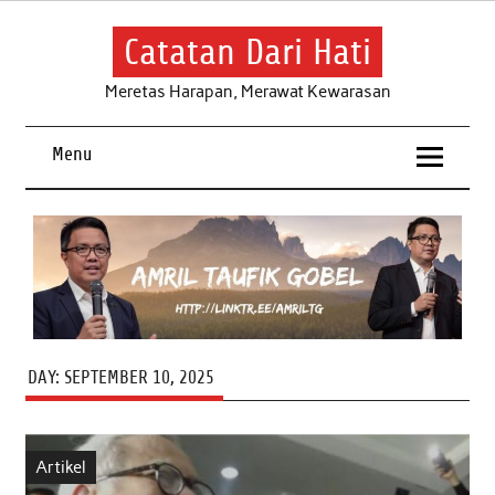
Skip
to
content
Catatan Dari Hati
Meretas Harapan, Merawat Kewarasan
Menu
DAY:
SEPTEMBER 10, 2025
Artikel