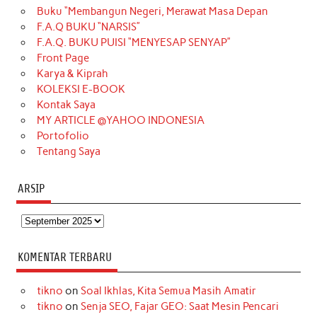
Buku “Membangun Negeri, Merawat Masa Depan
b
a
o
e
e
t
u
F.A.Q BUKU “NARSIS”
o
g
k
r
d
e
b
F.A.Q. BUKU PUISI “MENYESAP SENYAP”
o
r
e
I
r
e
Front Page
Karya & Kiprah
k
a
s
n
KOLEKSI E-BOOK
m
t
Kontak Saya
MY ARTICLE @YAHOO INDONESIA
Portofolio
Tentang Saya
ARSIP
Arsip
KOMENTAR TERBARU
tikno
on
Soal Ikhlas, Kita Semua Masih Amatir
tikno
on
Senja SEO, Fajar GEO: Saat Mesin Pencari