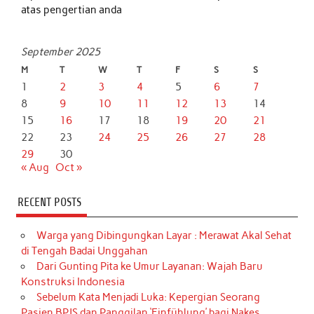
atas pengertian anda
September 2025
M
T
W
T
F
S
S
1
2
3
4
5
6
7
8
9
10
11
12
13
14
15
16
17
18
19
20
21
22
23
24
25
26
27
28
29
30
« Aug
Oct »
RECENT POSTS
Warga yang Dibingungkan Layar : Merawat Akal Sehat
di Tengah Badai Unggahan
Dari Gunting Pita ke Umur Layanan: Wajah Baru
Konstruksi Indonesia
Sebelum Kata Menjadi Luka: Kepergian Seorang
Pasien BPJS dan Panggilan ‘Einfühlung’ bagi Nakes