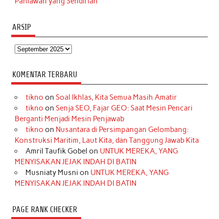
Pahlawan yang Sendirian
ARSIP
Arsip
KOMENTAR TERBARU
tikno
on
Soal Ikhlas, Kita Semua Masih Amatir
tikno
on
Senja SEO, Fajar GEO: Saat Mesin Pencari
Berganti Menjadi Mesin Penjawab
tikno
on
Nusantara di Persimpangan Gelombang:
Konstruksi Maritim, Laut Kita, dan Tanggung Jawab Kita
Amril Taufik Gobel
on
UNTUK MEREKA, YANG
MENYISAKAN JEJAK INDAH DI BATIN
Musniaty Musni
on
UNTUK MEREKA, YANG
MENYISAKAN JEJAK INDAH DI BATIN
PAGE RANK CHECKER