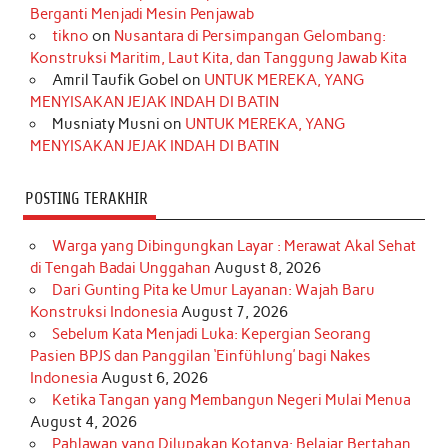
o
g
k
r
d
e
b
Berganti Menjadi Mesin Penjawab
o
r
e
I
r
e
tikno
on
Nusantara di Persimpangan Gelombang:
Konstruksi Maritim, Laut Kita, dan Tanggung Jawab Kita
k
a
s
n
Amril Taufik Gobel
on
UNTUK MEREKA, YANG
m
t
MENYISAKAN JEJAK INDAH DI BATIN
Musniaty Musni
on
UNTUK MEREKA, YANG
MENYISAKAN JEJAK INDAH DI BATIN
POSTING TERAKHIR
Warga yang Dibingungkan Layar : Merawat Akal Sehat
di Tengah Badai Unggahan
August 8, 2026
Dari Gunting Pita ke Umur Layanan: Wajah Baru
Konstruksi Indonesia
August 7, 2026
Sebelum Kata Menjadi Luka: Kepergian Seorang
Pasien BPJS dan Panggilan ‘Einfühlung’ bagi Nakes
Indonesia
August 6, 2026
Ketika Tangan yang Membangun Negeri Mulai Menua
August 4, 2026
Pahlawan yang Dilupakan Kotanya: Belajar Bertahan