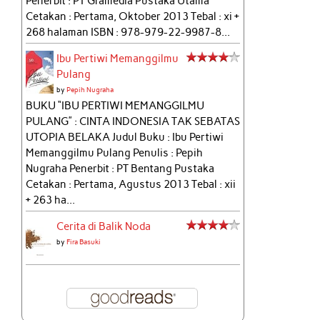
Penerbit : PT Gramedia Pustaka Utama
Cetakan : Pertama, Oktober 2013 Tebal : xi +
268 halaman ISBN : 978-979-22-9987-8...
Ibu Pertiwi Memanggilmu
Pulang
by
Pepih Nugraha
BUKU “IBU PERTIWI MEMANGGILMU
PULANG” : CINTA INDONESIA TAK SEBATAS
UTOPIA BELAKA Judul Buku : Ibu Pertiwi
Memanggilmu Pulang Penulis : Pepih
Nugraha Penerbit : PT Bentang Pustaka
Cetakan : Pertama, Agustus 2013 Tebal : xii
+ 263 ha...
Cerita di Balik Noda
by
Fira Basuki