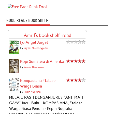
GOOD READS BOOK SHELF
Amril's bookshelf: read
Ijo Anget Anget
by
Irayani Queencyputri
Kopi Sumatera di Amerika
by
Yusran Darmawan
Kompasiana Etalase
Warga Biasa
by
Pepih Nugraha
MELAJU PASTI DENGAN JURUS "ANTI MATI
GAYA" Judul Buku : KOMPASIANA, Etalase
Warga Biasa Penulis : Pepih Nugraha